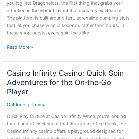
you log into Dragonslots, the first thing that grabs your
Players
attention is the vibrant layout that screams excitement.
The platform is built around fast, adrenaline‑pumping slots
that let you chase wins in seconds rather than hours. In
these short bursts, every spin feels like
Read More »
Casino Infinity Casino: Quick Spin
Casino
Infinity
Adventures for the On‑the‑Go
Casino:
Player
Quick
Spin
Outdoors
/
Thamu
Adventures
Quick Play Culture at Casino Infinity When you’re looking
for
for a burst of excitement that fits into a coffee break, the
the
Casino Infinity casino offers a playground designed for
On‑the‑Go
speed. The platform feels like a high‑speed train—every
Player