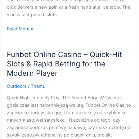
click delivers a new spin or a fresh hand at a live table. The
vibe is fast‑paced: slots
Read More »
Funbet Online Casino – Quick‑Hit
Funbet
Online
Slots & Rapid Betting for the
Casino
Modern Player
–
Quick‑Hit
Outdoors
/
Thamu
Slots
Quick High‑Intensity Play: The Funbet Edge W świecie,
&
gdzie czas jest najcenniejszą walutą, Funbet Online Casino
Rapid
zapewnia środowisko gry, które opiera się na szybkości i
Betting
natychmiastowej satysfakcji. Niezależnie od tego, czy
for
zaglądasz podczas przerwy na kawę, czy masz ochotę na
the
szybki zastrzyk adrenaliny po długim dniu, projekt
Modern