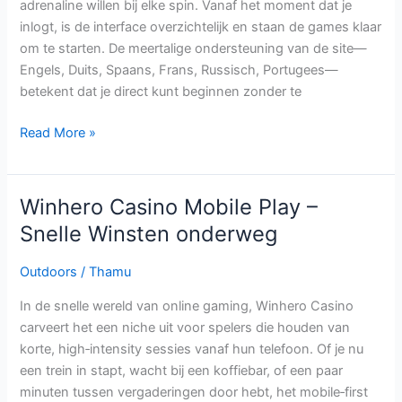
adrenaline willen bij elke spin. Vanaf het moment dat je
Ervaring
inlogt, is de interface overzichtelijk en staan de games klaar
om te starten. De meertalige ondersteuning van de site—
Engels, Duits, Spaans, Frans, Russisch, Portugees—
betekent dat je direct kunt beginnen zonder te
Read More »
Winhero Casino Mobile Play –
Winhero
Casino
Snelle Winsten onderweg
Mobile
Play
Outdoors
/
Thamu
–
In de snelle wereld van online gaming, Winhero Casino
Snelle
carveert het een niche uit voor spelers die houden van
Winsten
korte, high‑intensity sessies vanaf hun telefoon. Of je nu
onderweg
een trein in stapt, wacht bij een koffiebar, of een paar
minuten tussen vergaderingen door hebt, het mobile‑first