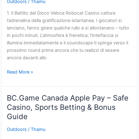
a
Outdoors
/
Thamu
Short‑Burst
1. Il Battito del Gioco Veloce Robocat Casino cattura
per
l’adrenalina della gratificazione istantanea. I giocatori si
Vincite
lanciano, fanno girare qualche rullo e si allontanano – tutto
Immediate
in pochi minuti. L’atmosfera è frenetica; l’interfaccia si
illumina immediatamente e il soundscape ti spinge verso il
prossimo round prima ancora che tu realizzi di essere
ancora davanti allo
Read More »
BC.Game Canada Apple Pay – Safe
BC.Game
Canada
Casino, Sports Betting & Bonus
Apple
Guide
Pay
–
Outdoors
/
Thamu
Safe