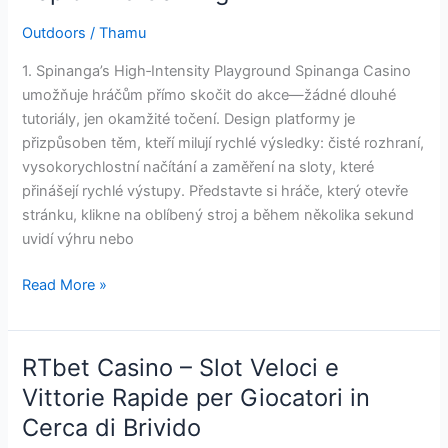
Quick‑Hit
Slots
Outdoors
/
Thamu
&
1. Spinanga’s High‑Intensity Playground Spinanga Casino
Rapid‑Fire
umožňuje hráčům přímo skočit do akce—žádné dlouhé
Gaming
tutoriály, jen okamžité točení. Design platformy je
přizpůsoben těm, kteří milují rychlé výsledky: čisté rozhraní,
vysokorychlostní načítání a zaměření na sloty, které
přinášejí rychlé výstupy. Představte si hráče, který otevře
stránku, klikne na oblíbený stroj a během několika sekund
uvidí výhru nebo
Read More »
RTbet Casino – Slot Veloci e
RTbet
Casino
Vittorie Rapide per Giocatori in
–
Cerca di Brivido
Slot