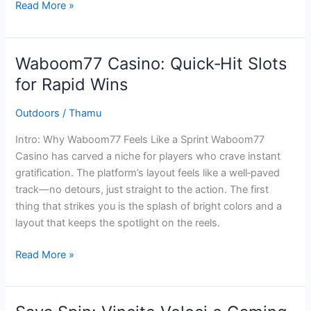
Read More »
Waboom77 Casino: Quick‑Hit Slots
Waboom77
Casino:
for Rapid Wins
Quick‑Hit
Slots
Outdoors
/
Thamu
for
Intro: Why Waboom77 Feels Like a Sprint Waboom77
Rapid
Casino has carved a niche for players who crave instant
Wins
gratification. The platform’s layout feels like a well‑paved
track—no detours, just straight to the action. The first
thing that strikes you is the splash of bright colors and a
layout that keeps the spotlight on the reels.
Read More »
Sava