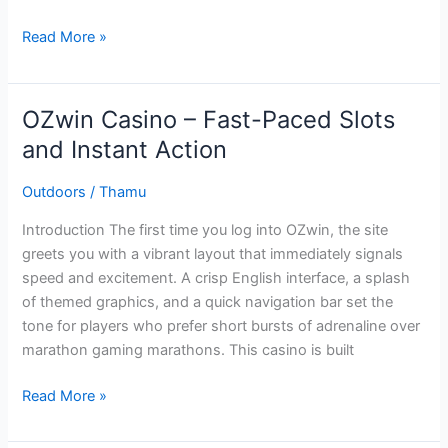
Read More »
OZwin Casino – Fast-Paced Slots
OZwin
Casino
and Instant Action
–
Fast-
Outdoors
/
Thamu
Paced
Introduction The first time you log into OZwin, the site
Slots
greets you with a vibrant layout that immediately signals
and
speed and excitement. A crisp English interface, a splash
Instant
of themed graphics, and a quick navigation bar set the
Action
tone for players who prefer short bursts of adrenaline over
marathon gaming marathons. This casino is built
Read More »