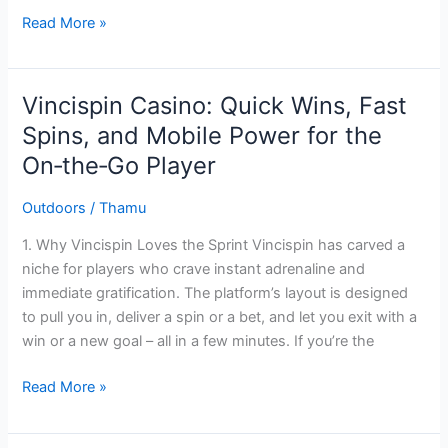
Read More »
Vincispin Casino: Quick Wins, Fast
Vincispin
Casino:
Spins, and Mobile Power for the
Quick
On‑the‑Go Player
Wins,
Fast
Outdoors
/
Thamu
Spins,
1. Why Vincispin Loves the Sprint Vincispin has carved a
and
niche for players who crave instant adrenaline and
Mobile
immediate gratification. The platform’s layout is designed
Power
to pull you in, deliver a spin or a bet, and let you exit with a
for
win or a new goal – all in a few minutes. If you’re the
the
On‑the‑Go
Read More »
Player