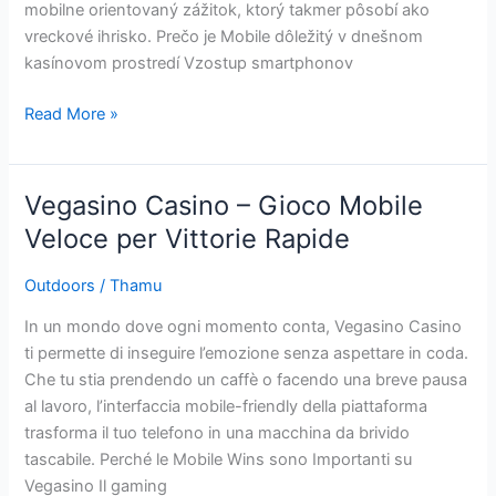
mobilne orientovaný zážitok, ktorý takmer pôsobí ako
pre
vreckové ihrisko. Prečo je Mobile dôležitý v dnešnom
rýchle
kasínovom prostredí Vzostup smartphonov
výhry
Read More »
Vegasino Casino – Gioco Mobile
Vegasino
Casino
Veloce per Vittorie Rapide
–
Gioco
Outdoors
/
Thamu
Mobile
In un mondo dove ogni momento conta, Vegasino Casino
Veloce
ti permette di inseguire l’emozione senza aspettare in coda.
per
Che tu stia prendendo un caffè o facendo una breve pausa
Vittorie
al lavoro, l’interfaccia mobile-friendly della piattaforma
Rapide
trasforma il tuo telefono in una macchina da brivido
tascabile. Perché le Mobile Wins sono Importanti su
Vegasino Il gaming