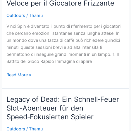
Spin:
Veloce per il Giocatore Frizzante
Slot
Rapidi
Outdoors
/
Thamu
e
Vinci Spin è diventato il punto di riferimento per i giocatori
Vittorie
che cercano emozioni istantanee senza lunghe attese. In
Veloce
un mondo dove una tazza di caffè può richiedere quindici
per
minuti, queste sessioni brevi e ad alta intensità ti
il
permettono di inseguire grandi momenti in un lampo. 1. Il
Giocatore
Battito del Gioco Rapido Immagina di aprire
Frizzante
Read More »
Legacy of Dead: Ein Schnell‑Feuer
Legacy
of
Slot-Abenteuer für den
Dead:
Speed‑Fokusierten Spieler
Ein
Schnell‑Feuer
Outdoors
/
Thamu