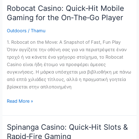
Robocat Casino: Quick‑Hit Mobile
Robocat
Casino:
Gaming for the On‑The‑Go Player
Quick‑Hit
Mobile
Outdoors
/
Thamu
Gaming
1. Robocat on the Move: A Snapshot of Fast, Fun Play
for
Όταν αγγίζετε την οθόνη σας για να περιστρέψετε έναν
the
τροχό ή να κάνετε ένα γρήγορο στοίχημα, το Robocat
On‑The‑Go
Casino είναι ήδη έτοιμο να προσφέρει άμεσες
Player
συγκινήσεις. Η μάρκα υπόσχεται μια βιβλιοθήκη με πάνω
από επτά χιλιάδες τίτλους, αλλά η πραγματική γοητεία
βρίσκεται στην απλοποιημένη
Read More »
Spinanga Casino: Quick‑Hit Slots &
Spinanga
Casino:
Rapid‑Fire Gaming