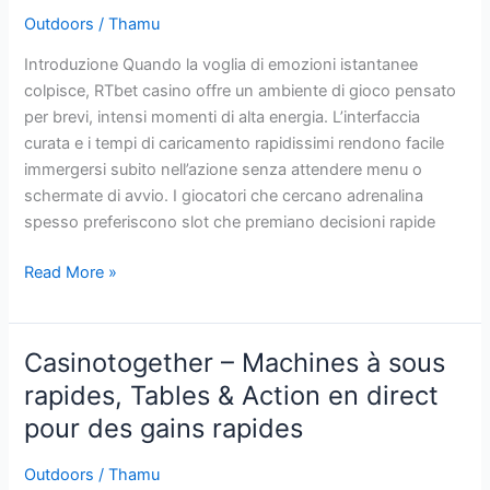
Veloci
Outdoors
/
Thamu
e
Introduzione Quando la voglia di emozioni istantanee
Vittorie
colpisce, RTbet casino offre un ambiente di gioco pensato
Rapide
per brevi, intensi momenti di alta energia. L’interfaccia
per
curata e i tempi di caricamento rapidissimi rendono facile
Giocatori
immergersi subito nell’azione senza attendere menu o
in
schermate di avvio. I giocatori che cercano adrenalina
Cerca
spesso preferiscono slot che premiano decisioni rapide
di
Brivido
Read More »
Casinotogether – Machines à sous
Casinotogether
–
rapides, Tables & Action en direct
Machines
pour des gains rapides
à
sous
Outdoors
/
Thamu