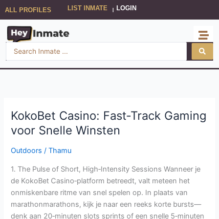
Skip
LIST INMATE
LOGIN
ALL PROFILES
|
to
content
Search
...
KokoBet Casino: Fast‑Track Gaming
KokoBet
Casino:
voor Snelle Winsten
Fast‑Track
Gaming
Outdoors
/
Thamu
voor
1. The Pulse of Short, High‑Intensity Sessions Wanneer je
Snelle
de KokoBet Casino‑platform betreedt, valt meteen het
Winsten
onmiskenbare ritme van snel spelen op. In plaats van
marathonmarathons, kijk je naar een reeks korte bursts—
denk aan 20‑minuten slots sprints of een snelle 5‑minuten