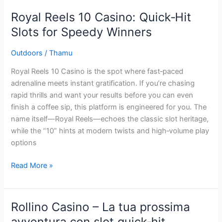
Royal Reels 10 Casino: Quick‑Hit
Royal
Reels
Slots for Speedy Winners
10
Casino:
Outdoors
/
Thamu
Quick‑Hit
Royal Reels 10 Casino is the spot where fast‑paced
Slots
adrenaline meets instant gratification. If you’re chasing
for
rapid thrills and want your results before you can even
Speedy
finish a coffee sip, this platform is engineered for you. The
Winners
name itself—Royal Reels—echoes the classic slot heritage,
while the “10” hints at modern twists and high‑volume play
options
Read More »
Rollino Casino – La tua prossima
Rollino
Casino
avventura con slot quick‑hit