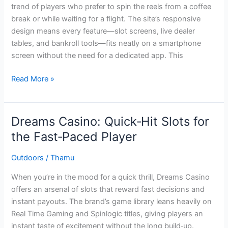
trend of players who prefer to spin the reels from a coffee
the
break or while waiting for a flight. The site’s responsive
On‑The‑Go
design means every feature—slot screens, live dealer
Player
tables, and bankroll tools—fits neatly on a smartphone
screen without the need for a dedicated app. This
Read More »
Dreams Casino: Quick‑Hit Slots for
Dreams
Casino:
the Fast‑Paced Player
Quick‑Hit
Slots
Outdoors
/
Thamu
for
When you’re in the mood for a quick thrill, Dreams Casino
the
offers an arsenal of slots that reward fast decisions and
Fast‑Paced
instant payouts. The brand’s game library leans heavily on
Player
Real Time Gaming and Spinlogic titles, giving players an
instant taste of excitement without the long build‑up.