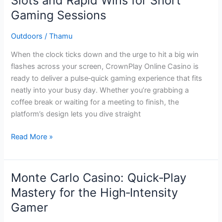
Slots and Rapid Wins for Short
Casino:
Gaming Sessions
Quick
Slots
Outdoors
/
Thamu
and
When the clock ticks down and the urge to hit a big win
Rapid
flashes across your screen, CrownPlay Online Casino is
Wins
ready to deliver a pulse‑quick gaming experience that fits
for
neatly into your busy day. Whether you’re grabbing a
Short
coffee break or waiting for a meeting to finish, the
Gaming
platform’s design lets you dive straight
Sessions
Read More »
Monte Carlo Casino: Quick‑Play
Monte
Carlo
Mastery for the High‑Intensity
Casino:
Gamer
Quick‑Play