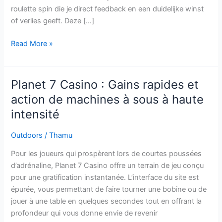
roulette spin die je direct feedback en een duidelijke winst
of verlies geeft. Deze […]
Read More »
Planet 7 Casino : Gains rapides et
Planet
7
action de machines à sous à haute
Casino
intensité
:
Gains
Outdoors
/
Thamu
rapides
Pour les joueurs qui prospèrent lors de courtes poussées
et
d’adrénaline, Planet 7 Casino offre un terrain de jeu conçu
action
pour une gratification instantanée. L’interface du site est
de
épurée, vous permettant de faire tourner une bobine ou de
machines
jouer à une table en quelques secondes tout en offrant la
à
profondeur qui vous donne envie de revenir
sous