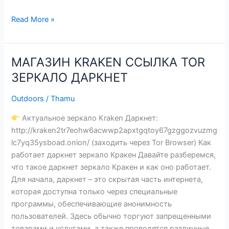
Read More »
МАГАЗИН KRAKEN ССЫЛКА TOR
МАГАЗИН
KRAKEN
ЗЕРКАЛО ДАРКНЕТ
ССЫЛКА
TOR
Outdoors
/
Thamu
ЗЕРКАЛО
Актуальное зеркало Kraken Даркнет:
ДАРКНЕТ
http://kraken2tr7eohw6acwwp2apxtgqtoy67gzggozvuzmg
lc7yq35ysboad.onion/ (заходить через Tor Browser) Как
работает даркнет зеркало Кракен Давайте разберемся,
что такое даркнет зеркало Кракен и как оно работает.
Для начала, даркнет – это скрытая часть интернета,
которая доступна только через специальные
программы, обеспечивающие анонимность
пользователей. Здесь обычно торгуют запрещенными
товарами и услугами, а также проводятся различные