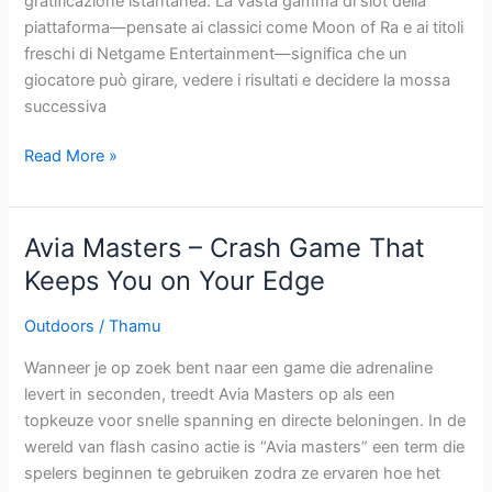
gratificazione istantanea. La vasta gamma di slot della
Veloce
piattaforma—pensate ai classici come Moon of Ra e ai titoli
per
freschi di Netgame Entertainment—significa che un
il
giocatore può girare, vedere i risultati e decidere la mossa
Giocatore
successiva
Moderno
Read More »
Avia Masters – Crash Game That
Avia
Masters
Keeps You on Your Edge
–
Crash
Outdoors
/
Thamu
Game
Wanneer je op zoek bent naar een game die adrenaline
That
levert in seconden, treedt Avia Masters op als een
Keeps
topkeuze voor snelle spanning en directe beloningen. In de
You
wereld van flash casino actie is “Avia masters” een term die
on
spelers beginnen te gebruiken zodra ze ervaren hoe het
Your