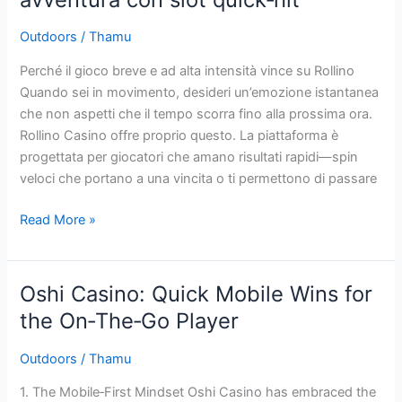
–
La
Outdoors
/
Thamu
tua
Perché il gioco breve e ad alta intensità vince su Rollino
prossima
Quando sei in movimento, desideri un’emozione istantanea
avventura
che non aspetti che il tempo scorra fino alla prossima ora.
con
Rollino Casino offre proprio questo. La piattaforma è
slot
progettata per giocatori che amano risultati rapidi—spin
quick‑hit
veloci che portano a una vincita o ti permettono di passare
Read More »
Oshi Casino: Quick Mobile Wins for
Oshi
Casino:
the On‑The‑Go Player
Quick
Mobile
Outdoors
/
Thamu
Wins
1. The Mobile‑First Mindset Oshi Casino has embraced the
for