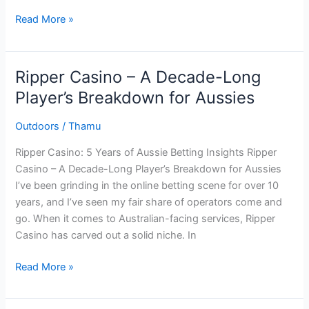
à
Read More »
haute
intensité
Ripper Casino – A Decade-Long
Ripper
Casino
Player’s Breakdown for Aussies
–
A
Outdoors
/
Thamu
Decade-
Ripper Casino: 5 Years of Aussie Betting Insights Ripper
Long
Casino – A Decade-Long Player’s Breakdown for Aussies
Player’s
I’ve been grinding in the online betting scene for over 10
Breakdown
years, and I’ve seen my fair share of operators come and
for
go. When it comes to Australian-facing services, Ripper
Aussies
Casino has carved out a solid niche. In
Read More »