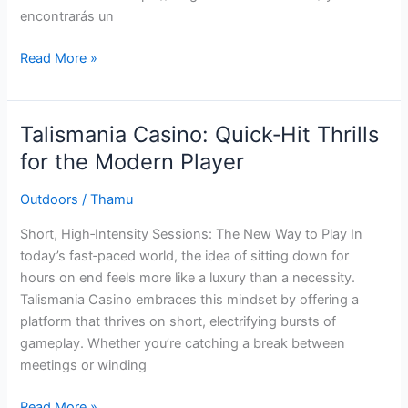
encontrarás un
Read More »
Talismania Casino: Quick‑Hit Thrills
Talismania
Casino:
for the Modern Player
Quick‑Hit
Thrills
Outdoors
/
Thamu
for
Short, High‑Intensity Sessions: The New Way to Play In
the
today’s fast‑paced world, the idea of sitting down for
Modern
hours on end feels more like a luxury than a necessity.
Player
Talismania Casino embraces this mindset by offering a
platform that thrives on short, electrifying bursts of
gameplay. Whether you’re catching a break between
meetings or winding
Read More »