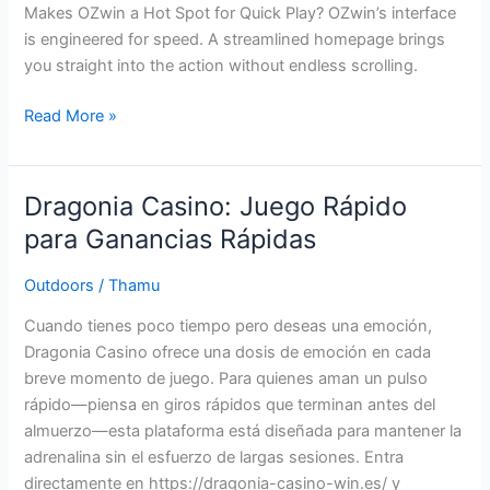
Makes OZwin a Hot Spot for Quick Play? OZwin’s interface
is engineered for speed. A streamlined homepage brings
you straight into the action without endless scrolling.
Read More »
Dragonia Casino: Juego Rápido
Dragonia
Casino:
para Ganancias Rápidas
Juego
Rápido
Outdoors
/
Thamu
para
Cuando tienes poco tiempo pero deseas una emoción,
Ganancias
Dragonia Casino ofrece una dosis de emoción en cada
Rápidas
breve momento de juego. Para quienes aman un pulso
rápido—piensa en giros rápidos que terminan antes del
almuerzo—esta plataforma está diseñada para mantener la
adrenalina sin el esfuerzo de largas sesiones. Entra
directamente en https://dragonia-casino-win.es/ y