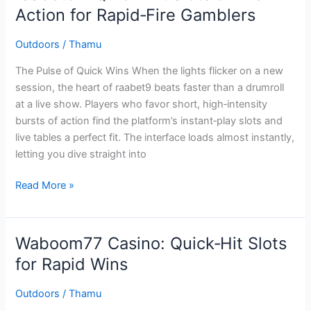
–
Action for Rapid‑Fire Gamblers
Quick‑Hit
Slots
Outdoors
/
Thamu
&
The Pulse of Quick Wins When the lights flicker on a new
Live
session, the heart of raabet9 beats faster than a drumroll
Action
at a live show. Players who favor short, high‑intensity
for
bursts of action find the platform’s instant‑play slots and
Rapid‑Fire
live tables a perfect fit. The interface loads almost instantly,
Gamblers
letting you dive straight into
Read More »
Waboom77 Casino: Quick‑Hit Slots
Waboom77
Casino:
for Rapid Wins
Quick‑Hit
Slots
Outdoors
/
Thamu
for