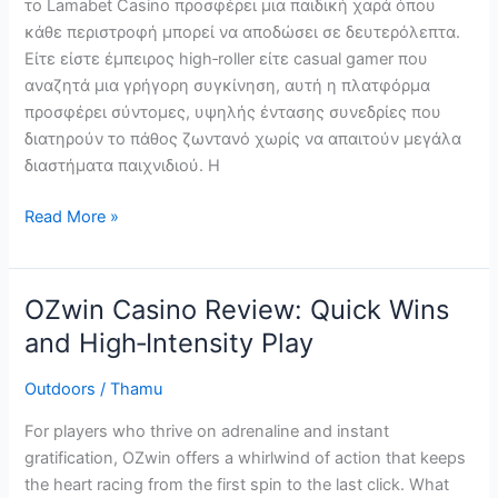
το Lamabet Casino προσφέρει μια παιδική χαρά όπου
για
κάθε περιστροφή μπορεί να αποδώσει σε δευτερόλεπτα.
τον
Είτε είστε έμπειρος high‑roller είτε casual gamer που
Ταχύρυθμο
αναζητά μια γρήγορη συγκίνηση, αυτή η πλατφόρμα
Παίκτη
προσφέρει σύντομες, υψηλής έντασης συνεδρίες που
διατηρούν το πάθος ζωντανό χωρίς να απαιτούν μεγάλα
διαστήματα παιχνιδιού. Η
Read More »
OZwin Casino Review: Quick Wins
OZwin
Casino
and High‑Intensity Play
Review:
Quick
Outdoors
/
Thamu
Wins
For players who thrive on adrenaline and instant
and
gratification, OZwin offers a whirlwind of action that keeps
High‑Intensity
the heart racing from the first spin to the last click. What
Play