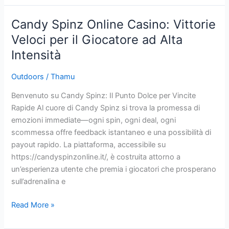
Candy Spinz Online Casino: Vittorie
Candy
Spinz
Veloci per il Giocatore ad Alta
Online
Intensità
Casino:
Vittorie
Outdoors
/
Thamu
Veloci
Benvenuto su Candy Spinz: Il Punto Dolce per Vincite
per
Rapide Al cuore di Candy Spinz si trova la promessa di
il
emozioni immediate—ogni spin, ogni deal, ogni
Giocatore
scommessa offre feedback istantaneo e una possibilità di
ad
payout rapido. La piattaforma, accessibile su
Alta
https://candyspinzonline.it/, è costruita attorno a
Intensità
un’esperienza utente che premia i giocatori che prosperano
sull’adrenalina e
Read More »