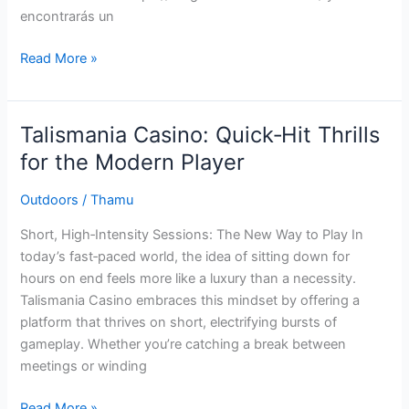
encontrarás un
Read More »
Talismania Casino: Quick‑Hit Thrills
Talismania
Casino:
for the Modern Player
Quick‑Hit
Thrills
Outdoors
/
Thamu
for
Short, High‑Intensity Sessions: The New Way to Play In
the
today’s fast‑paced world, the idea of sitting down for
Modern
hours on end feels more like a luxury than a necessity.
Player
Talismania Casino embraces this mindset by offering a
platform that thrives on short, electrifying bursts of
gameplay. Whether you’re catching a break between
meetings or winding
Read More »