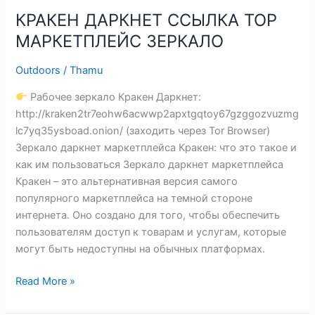
КРАКЕН ДАРКНЕТ ССЫЛКА ТОР
КРАКЕН
ДАРКНЕТ
МАРКЕТПЛЕЙС ЗЕРКАЛО
ССЫЛКА
ТОР
Outdoors
/
Thamu
МАРКЕТПЛЕЙС
Рабочее зеркало Кракен Даркнет:
ЗЕРКАЛО
http://kraken2tr7eohw6acwwp2apxtgqtoy67gzggozvuzmg
lc7yq35ysboad.onion/ (заходить через Tor Browser)
Зеркало даркнет маркетплейса Кракен: что это такое и
как им пользоваться Зеркало даркнет маркетплейса
Кракен – это альтернативная версия самого
популярного маркетплейса на темной стороне
интернета. Оно создано для того, чтобы обеспечить
пользователям доступ к товарам и услугам, которые
могут быть недоступны на обычных платформах.
Read More »