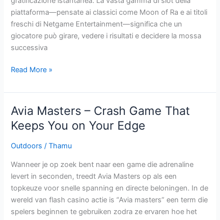
gratificazione istantanea. La vasta gamma di slot della
Veloce
piattaforma—pensate ai classici come Moon of Ra e ai titoli
per
freschi di Netgame Entertainment—significa che un
il
giocatore può girare, vedere i risultati e decidere la mossa
Giocatore
successiva
Moderno
Read More »
Avia Masters – Crash Game That
Avia
Masters
Keeps You on Your Edge
–
Crash
Outdoors
/
Thamu
Game
Wanneer je op zoek bent naar een game die adrenaline
That
levert in seconden, treedt Avia Masters op als een
Keeps
topkeuze voor snelle spanning en directe beloningen. In de
You
wereld van flash casino actie is “Avia masters” een term die
on
spelers beginnen te gebruiken zodra ze ervaren hoe het
Your