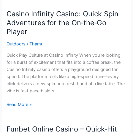
Casino Infinity Casino: Quick Spin
Casino
Infinity
Adventures for the On‑the‑Go
Casino:
Player
Quick
Spin
Outdoors
/
Thamu
Adventures
Quick Play Culture at Casino Infinity When you’re looking
for
for a burst of excitement that fits into a coffee break, the
the
Casino Infinity casino offers a playground designed for
On‑the‑Go
speed. The platform feels like a high‑speed train—every
Player
click delivers a new spin or a fresh hand at a live table. The
vibe is fast‑paced: slots
Read More »
Funbet Online Casino – Quick‑Hit
Funbet