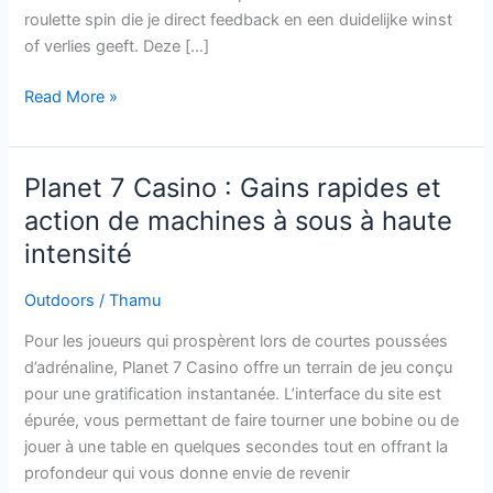
roulette spin die je direct feedback en een duidelijke winst
of verlies geeft. Deze […]
Read More »
Planet 7 Casino : Gains rapides et
Planet
7
action de machines à sous à haute
Casino
intensité
:
Gains
Outdoors
/
Thamu
rapides
Pour les joueurs qui prospèrent lors de courtes poussées
et
d’adrénaline, Planet 7 Casino offre un terrain de jeu conçu
action
pour une gratification instantanée. L’interface du site est
de
épurée, vous permettant de faire tourner une bobine ou de
machines
jouer à une table en quelques secondes tout en offrant la
à
profondeur qui vous donne envie de revenir
sous