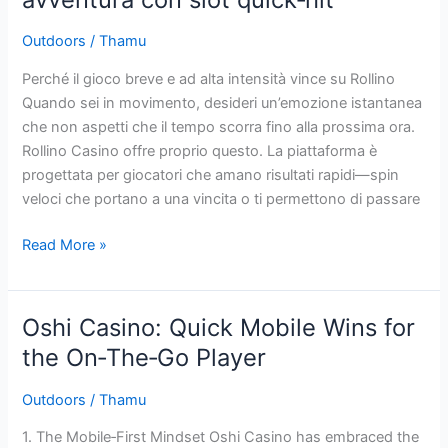
–
La
Outdoors
/
Thamu
tua
Perché il gioco breve e ad alta intensità vince su Rollino
prossima
Quando sei in movimento, desideri un’emozione istantanea
avventura
che non aspetti che il tempo scorra fino alla prossima ora.
con
Rollino Casino offre proprio questo. La piattaforma è
slot
progettata per giocatori che amano risultati rapidi—spin
quick‑hit
veloci che portano a una vincita o ti permettono di passare
Read More »
Oshi Casino: Quick Mobile Wins for
Oshi
Casino:
the On‑The‑Go Player
Quick
Mobile
Outdoors
/
Thamu
Wins
1. The Mobile‑First Mindset Oshi Casino has embraced the
for