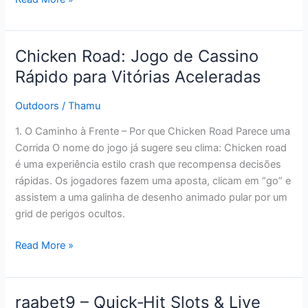
Chicken Road: Jogo de Cassino
Chicken
Road:
Rápido para Vitórias Aceleradas
Jogo
de
Outdoors
/
Thamu
Cassino
1. O Caminho à Frente – Por que Chicken Road Parece uma
Rápido
Corrida O nome do jogo já sugere seu clima: Chicken road
para
é uma experiência estilo crash que recompensa decisões
Vitórias
rápidas. Os jogadores fazem uma aposta, clicam em “go” e
Aceleradas
assistem a uma galinha de desenho animado pular por um
grid de perigos ocultos.
Read More »
raabet9 – Quick‑Hit Slots & Live
raabet9