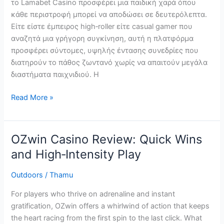
το Lamabet Casino προσφέρει μια παιδική χαρά όπου
για
κάθε περιστροφή μπορεί να αποδώσει σε δευτερόλεπτα.
τον
Είτε είστε έμπειρος high‑roller είτε casual gamer που
Ταχύρυθμο
αναζητά μια γρήγορη συγκίνηση, αυτή η πλατφόρμα
Παίκτη
προσφέρει σύντομες, υψηλής έντασης συνεδρίες που
διατηρούν το πάθος ζωντανό χωρίς να απαιτούν μεγάλα
διαστήματα παιχνιδιού. Η
Read More »
OZwin Casino Review: Quick Wins
OZwin
Casino
and High‑Intensity Play
Review:
Quick
Outdoors
/
Thamu
Wins
For players who thrive on adrenaline and instant
and
gratification, OZwin offers a whirlwind of action that keeps
High‑Intensity
the heart racing from the first spin to the last click. What
Play