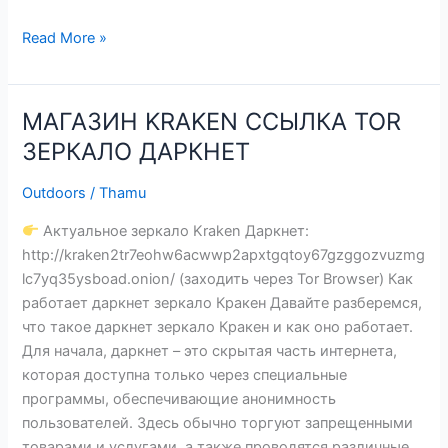
Read More »
МАГАЗИН KRAKEN ССЫЛКА TOR
МАГАЗИН
KRAKEN
ЗЕРКАЛО ДАРКНЕТ
ССЫЛКА
TOR
Outdoors
/
Thamu
ЗЕРКАЛО
Актуальное зеркало Kraken Даркнет:
ДАРКНЕТ
http://kraken2tr7eohw6acwwp2apxtgqtoy67gzggozvuzmg
lc7yq35ysboad.onion/ (заходить через Tor Browser) Как
работает даркнет зеркало Кракен Давайте разберемся,
что такое даркнет зеркало Кракен и как оно работает.
Для начала, даркнет – это скрытая часть интернета,
которая доступна только через специальные
программы, обеспечивающие анонимность
пользователей. Здесь обычно торгуют запрещенными
товарами и услугами, а также проводятся различные