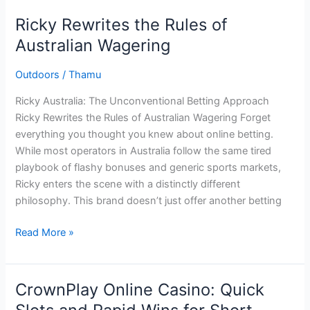
Ricky Rewrites the Rules of
Ricky
Rewrites
Australian Wagering
the
Rules
Outdoors
/
Thamu
of
Ricky Australia: The Unconventional Betting Approach
Australian
Ricky Rewrites the Rules of Australian Wagering Forget
Wagering
everything you thought you knew about online betting.
While most operators in Australia follow the same tired
playbook of flashy bonuses and generic sports markets,
Ricky enters the scene with a distinctly different
philosophy. This brand doesn’t just offer another betting
Read More »
CrownPlay Online Casino: Quick
CrownPlay
Online