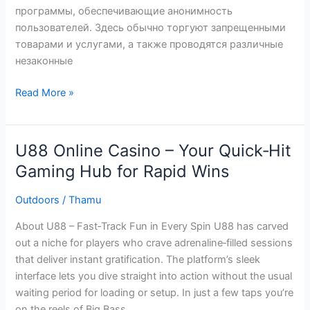
программы, обеспечивающие анонимность
пользователей. Здесь обычно торгуют запрещенными
товарами и услугами, а также проводятся различные
незаконные
Read More »
U88 Online Casino – Your Quick‑Hit
U88
Online
Gaming Hub for Rapid Wins
Casino
–
Outdoors
/
Thamu
Your
About U88 – Fast‑Track Fun in Every Spin U88 has carved
Quick‑Hit
out a niche for players who crave adrenaline‑filled sessions
Gaming
that deliver instant gratification. The platform’s sleek
Hub
interface lets you dive straight into action without the usual
for
waiting period for loading or setup. In just a few taps you’re
Rapid
on the reels of Big Bass