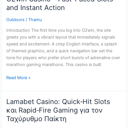
Casino
and Instant Action
–
Fast-
Outdoors
/
Thamu
Paced
Introduction The first time you log into OZwin, the site
Slots
greets you with a vibrant layout that immediately signals
and
speed and excitement. A crisp English interface, a splash
Instant
of themed graphics, and a quick navigation bar set the
Action
tone for players who prefer short bursts of adrenaline over
marathon gaming marathons. This casino is built
Read More »
Lamabet Casino: Quick‑Hit Slots
Lamabet
Casino:
και Rapid‑Fire Gaming για τον
Quick‑Hit
Ταχύρυθμο Παίκτη
Slots
και