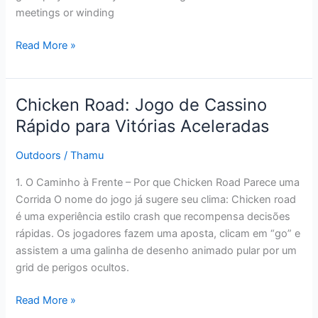
meetings or winding
Read More »
Chicken Road: Jogo de Cassino
Chicken
Road:
Rápido para Vitórias Aceleradas
Jogo
de
Outdoors
/
Thamu
Cassino
1. O Caminho à Frente – Por que Chicken Road Parece uma
Rápido
Corrida O nome do jogo já sugere seu clima: Chicken road
para
é uma experiência estilo crash que recompensa decisões
Vitórias
rápidas. Os jogadores fazem uma aposta, clicam em “go” e
Aceleradas
assistem a uma galinha de desenho animado pular por um
grid de perigos ocultos.
Read More »