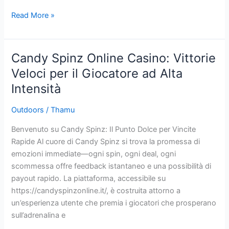
Read More »
Candy Spinz Online Casino: Vittorie
Candy
Spinz
Veloci per il Giocatore ad Alta
Online
Intensità
Casino:
Vittorie
Outdoors
/
Thamu
Veloci
Benvenuto su Candy Spinz: Il Punto Dolce per Vincite
per
Rapide Al cuore di Candy Spinz si trova la promessa di
il
emozioni immediate—ogni spin, ogni deal, ogni
Giocatore
scommessa offre feedback istantaneo e una possibilità di
ad
payout rapido. La piattaforma, accessibile su
Alta
https://candyspinzonline.it/, è costruita attorno a
Intensità
un’esperienza utente che premia i giocatori che prosperano
sull’adrenalina e