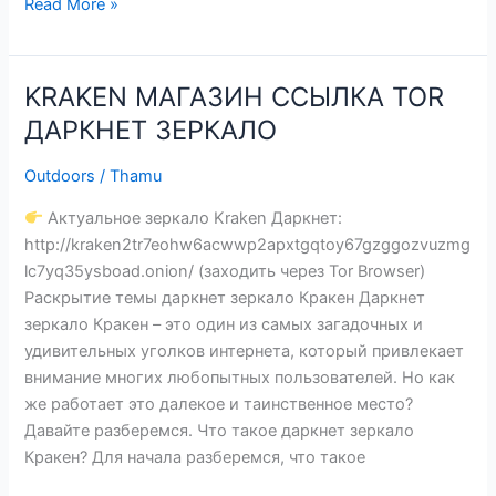
Read More »
KRAKEN МАГАЗИН ССЫЛКА TOR
KRAKEN
МАГАЗИН
ДАРКНЕТ ЗЕРКАЛО
ССЫЛКА
TOR
Outdoors
/
Thamu
ДАРКНЕТ
Актуальное зеркало Kraken Даркнет:
ЗЕРКАЛО
http://kraken2tr7eohw6acwwp2apxtgqtoy67gzggozvuzmg
lc7yq35ysboad.onion/ (заходить через Tor Browser)
Раскрытие темы даркнет зеркало Кракен Даркнет
зеркало Кракен – это один из самых загадочных и
удивительных уголков интернета, который привлекает
внимание многих любопытных пользователей. Но как
же работает это далекое и таинственное место?
Давайте разберемся. Что такое даркнет зеркало
Кракен? Для начала разберемся, что такое