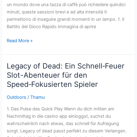
un mondo dove una tazza di caffè può richiedere quindici
per
minuti, queste sessioni brevi e ad alta intensità ti
il
permettono di inseguire grandi momenti in un lampo. 1. Il
Giocatore
Battito del Gioco Rapido Immagina di aprire
Frizzante
Read More »
Legacy of Dead: Ein Schnell‑Feuer
Legacy
of
Slot-Abenteuer für den
Dead:
Speed‑Fokusierten Spieler
Ein
Schnell‑Feuer
Outdoors
/
Thamu
Slot-
1. Das Pulse des Quick Play Wenn du dich mitten am
Abenteuer
Nachmittag in die casino app einloggst, suchst du
für
wahrscheinlich nach etwas, das schnell für Aufregung
den
sorgt. Legacy of dead passt perfekt zu diesem Verlangen.
Speed‑Fokusierten