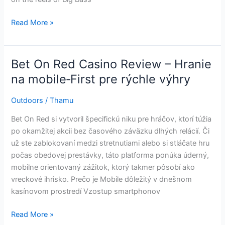
Wins
Read More »
Bet On Red Casino Review – Hranie
Bet
On
na mobile‑First pre rýchle výhry
Red
Casino
Outdoors
/
Thamu
Review
Bet On Red si vytvoril špecifickú niku pre hráčov, ktorí túžia
–
po okamžitej akcii bez časového záväzku dlhých relácií. Či
Hranie
už ste zablokovaní medzi stretnutiami alebo si stláčate hru
na
počas obedovej prestávky, táto platforma ponúka úderný,
mobile‑First
mobilne orientovaný zážitok, ktorý takmer pôsobí ako
pre
vreckové ihrisko. Prečo je Mobile dôležitý v dnešnom
rýchle
kasínovom prostredí Vzostup smartphonov
výhry
Read More »