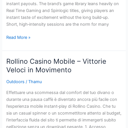
instant payouts. The brand’s game library leans heavily on
Player
Real Time Gaming and Spinlogic titles, giving players an
instant taste of excitement without the long build‑up.
Short, high‑intensity sessions are the norm for many
Read More »
Rollino Casino Mobile – Vittorie
Rollino
Casino
Veloci in Movimento
Mobile
–
Outdoors
/
Thamu
Vittorie
Effettuare una scommessa dal comfort del tuo divano o
Veloci
durante una pausa caffè è diventato ancora più facile con
in
l’esperienza mobile instant‑play di Rollino Casino. Che tu
Movimento
sia un casual spinner o un scommettitore attento al budget,
l’interfaccia fluida del sito ti permette di immergerti subito
nell’azione senza un download pesante. 1. Accesso