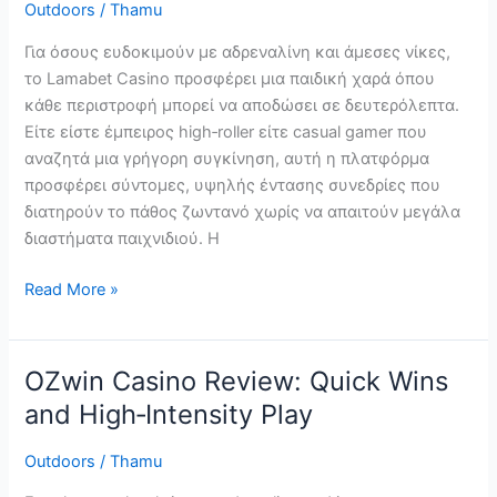
Outdoors
/
Thamu
Rapid‑Fire
Για όσους ευδοκιμούν με αδρεναλίνη και άμεσες νίκες,
Gaming
το Lamabet Casino προσφέρει μια παιδική χαρά όπου
για
κάθε περιστροφή μπορεί να αποδώσει σε δευτερόλεπτα.
τον
Είτε είστε έμπειρος high‑roller είτε casual gamer που
Ταχύρυθμο
αναζητά μια γρήγορη συγκίνηση, αυτή η πλατφόρμα
Παίκτη
προσφέρει σύντομες, υψηλής έντασης συνεδρίες που
διατηρούν το πάθος ζωντανό χωρίς να απαιτούν μεγάλα
διαστήματα παιχνιδιού. Η
Read More »
OZwin Casino Review: Quick Wins
OZwin
Casino
and High‑Intensity Play
Review:
Quick
Outdoors
/
Thamu
Wins