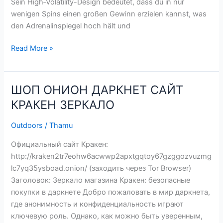
Sein High‑Volatility-Design bedeutet, dass du in nur
Spieler
wenigen Spins einen großen Gewinn erzielen kannst, was
den Adrenalinspiegel hoch hält und
Read More »
ШОП ОНИОН ДАРКНЕТ САЙТ
ШОП
ОНИОН
КРАКЕН ЗЕРКАЛО
ДАРКНЕТ
САЙТ
Outdoors
/
Thamu
КРАКЕН
Официальный сайт Кракен:
ЗЕРКАЛО
http://kraken2tr7eohw6acwwp2apxtgqtoy67gzggozvuzmg
lc7yq35ysboad.onion/ (заходить через Tor Browser)
Заголовок: Зеркало магазина Кракен: безопасные
покупки в даркнете Добро пожаловать в мир даркнета,
где анонимность и конфиденциальность играют
ключевую роль. Однако, как можно быть уверенным,