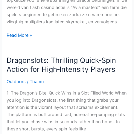
topkeuze voor snelle spanning en directe beloningen. In de
You
wereld van flash casino actie is “Avia masters” een term die
on
spelers beginnen te gebruiken zodra ze ervaren hoe het
Your
vliegtuig multipliers kan laten skyrocket, en vervolgens
Edge
Read More »
Dragonslots: Thrilling Quick‑Spin
Dragonslots:
Thrilling
Action for High‑Intensity Players
Quick‑Spin
Action
Outdoors
/
Thamu
for
1. The Dragon’s Bite: Quick Wins in a Slot‑Filled World When
High‑Intensity
you log into Dragonslots, the first thing that grabs your
Players
attention is the vibrant layout that screams excitement.
The platform is built around fast, adrenaline‑pumping slots
that let you chase wins in seconds rather than hours. In
these short bursts, every spin feels like