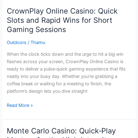
CrownPlay Online Casino: Quick
CrownPlay
Online
Slots and Rapid Wins for Short
Casino:
Gaming Sessions
Quick
Slots
Outdoors
/
Thamu
and
When the clock ticks down and the urge to hit a big win
Rapid
flashes across your screen, CrownPlay Online Casino is
Wins
ready to deliver a pulse‑quick gaming experience that fits
for
neatly into your busy day. Whether you’re grabbing a
Short
coffee break or waiting for a meeting to finish, the
Gaming
platform’s design lets you dive straight
Sessions
Read More »
Monte Carlo Casino: Quick‑Play
Monte
Carlo