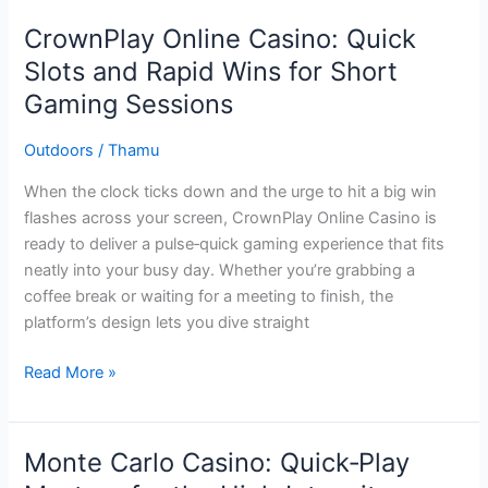
CrownPlay Online Casino: Quick
CrownPlay
Online
Slots and Rapid Wins for Short
Casino:
Gaming Sessions
Quick
Slots
Outdoors
/
Thamu
and
When the clock ticks down and the urge to hit a big win
Rapid
flashes across your screen, CrownPlay Online Casino is
Wins
ready to deliver a pulse‑quick gaming experience that fits
for
neatly into your busy day. Whether you’re grabbing a
Short
coffee break or waiting for a meeting to finish, the
Gaming
platform’s design lets you dive straight
Sessions
Read More »
Monte Carlo Casino: Quick‑Play
Monte
Carlo