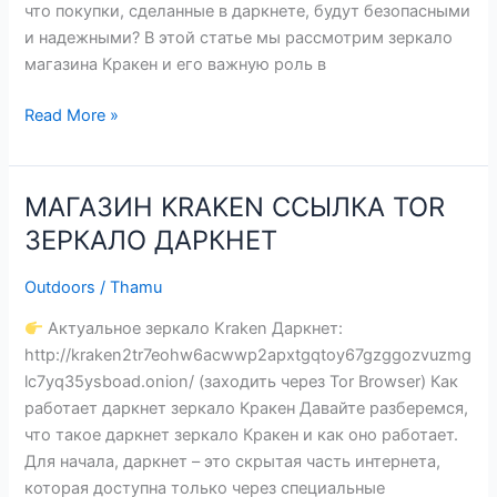
что покупки, сделанные в даркнете, будут безопасными
и надежными? В этой статье мы рассмотрим зеркало
магазина Кракен и его важную роль в
Read More »
МАГАЗИН KRAKEN ССЫЛКА TOR
МАГАЗИН
KRAKEN
ЗЕРКАЛО ДАРКНЕТ
ССЫЛКА
TOR
Outdoors
/
Thamu
ЗЕРКАЛО
Актуальное зеркало Kraken Даркнет:
ДАРКНЕТ
http://kraken2tr7eohw6acwwp2apxtgqtoy67gzggozvuzmg
lc7yq35ysboad.onion/ (заходить через Tor Browser) Как
работает даркнет зеркало Кракен Давайте разберемся,
что такое даркнет зеркало Кракен и как оно работает.
Для начала, даркнет – это скрытая часть интернета,
которая доступна только через специальные