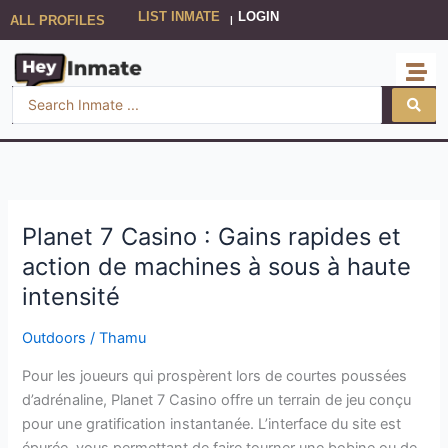
Skip
LIST INMATE
LOGIN
ALL PROFILES
|
to
content
Search
...
Planet 7 Casino : Gains rapides et
Planet
7
action de machines à sous à haute
Casino
intensité
:
Gains
Outdoors
/
Thamu
rapides
Pour les joueurs qui prospèrent lors de courtes poussées
et
d’adrénaline, Planet 7 Casino offre un terrain de jeu conçu
action
pour une gratification instantanée. L’interface du site est
de