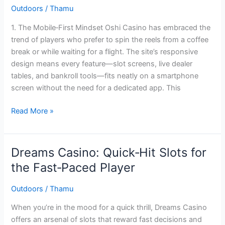
Mobile
Outdoors
/
Thamu
Wins
1. The Mobile‑First Mindset Oshi Casino has embraced the
for
trend of players who prefer to spin the reels from a coffee
the
break or while waiting for a flight. The site’s responsive
On‑The‑Go
design means every feature—slot screens, live dealer
Player
tables, and bankroll tools—fits neatly on a smartphone
screen without the need for a dedicated app. This
Read More »
Dreams Casino: Quick‑Hit Slots for
Dreams
Casino:
the Fast‑Paced Player
Quick‑Hit
Slots
Outdoors
/
Thamu
for
When you’re in the mood for a quick thrill, Dreams Casino
the
offers an arsenal of slots that reward fast decisions and
Fast‑Paced