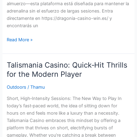
almuerzo—esta plataforma está diseñada para mantener la
adrenalina sin el esfuerzo de largas sesiones. Entra
directamente en https://dragonia-casino-win.es/ y
encontrarás un
Read More »
Talismania Casino: Quick‑Hit Thrills
Talismania
Casino:
for the Modern Player
Quick‑Hit
Thrills
Outdoors
/
Thamu
for
Short, High‑Intensity Sessions: The New Way to Play In
the
today’s fast‑paced world, the idea of sitting down for
Modern
hours on end feels more like a luxury than a necessity.
Player
Talismania Casino embraces this mindset by offering a
platform that thrives on short, electrifying bursts of
gameplay. Whether you’re catching a break between