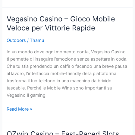
Vegasino Casino – Gioco Mobile
Vegasino
Casino
Veloce per Vittorie Rapide
–
Gioco
Outdoors
/
Thamu
Mobile
In un mondo dove ogni momento conta, Vegasino Casino
Veloce
ti permette di inseguire l’emozione senza aspettare in coda.
per
Che tu stia prendendo un caffè o facendo una breve pausa
Vittorie
al lavoro, l’interfaccia mobile-friendly della piattaforma
Rapide
trasforma il tuo telefono in una macchina da brivido
tascabile. Perché le Mobile Wins sono Importanti su
Vegasino Il gaming
Read More »
OZwin Casino – Fast-Paced Slots
OZwin