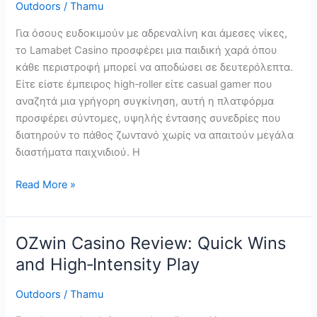
Outdoors
/
Thamu
Rapid‑Fire
Για όσους ευδοκιμούν με αδρεναλίνη και άμεσες νίκες,
Gaming
το Lamabet Casino προσφέρει μια παιδική χαρά όπου
για
κάθε περιστροφή μπορεί να αποδώσει σε δευτερόλεπτα.
τον
Είτε είστε έμπειρος high‑roller είτε casual gamer που
Ταχύρυθμο
αναζητά μια γρήγορη συγκίνηση, αυτή η πλατφόρμα
Παίκτη
προσφέρει σύντομες, υψηλής έντασης συνεδρίες που
διατηρούν το πάθος ζωντανό χωρίς να απαιτούν μεγάλα
διαστήματα παιχνιδιού. Η
Read More »
OZwin Casino Review: Quick Wins
OZwin
Casino
and High‑Intensity Play
Review:
Quick
Outdoors
/
Thamu
Wins