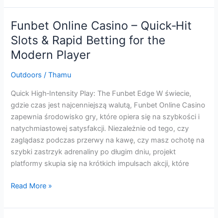
Funbet Online Casino – Quick‑Hit
Funbet
Online
Slots & Rapid Betting for the
Casino
Modern Player
–
Quick‑Hit
Outdoors
/
Thamu
Slots
Quick High‑Intensity Play: The Funbet Edge W świecie,
&
gdzie czas jest najcenniejszą walutą, Funbet Online Casino
Rapid
zapewnia środowisko gry, które opiera się na szybkości i
Betting
natychmiastowej satysfakcji. Niezależnie od tego, czy
for
zaglądasz podczas przerwy na kawę, czy masz ochotę na
the
szybki zastrzyk adrenaliny po długim dniu, projekt
Modern
platformy skupia się na krótkich impulsach akcji, które
Player
Read More »