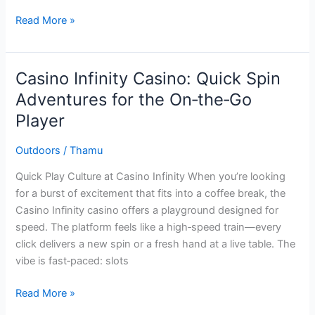
Read More »
Casino Infinity Casino: Quick Spin
Casino
Infinity
Adventures for the On‑the‑Go
Casino:
Player
Quick
Spin
Outdoors
/
Thamu
Adventures
Quick Play Culture at Casino Infinity When you’re looking
for
for a burst of excitement that fits into a coffee break, the
the
Casino Infinity casino offers a playground designed for
On‑the‑Go
speed. The platform feels like a high‑speed train—every
Player
click delivers a new spin or a fresh hand at a live table. The
vibe is fast‑paced: slots
Read More »