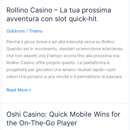
Rollino Casino – La tua prossima
Rollino
Casino
avventura con slot quick‑hit
–
La
Outdoors
/
Thamu
tua
Perché il gioco breve e ad alta intensità vince su Rollino
prossima
Quando sei in movimento, desideri un’emozione istantanea
avventura
che non aspetti che il tempo scorra fino alla prossima ora.
con
Rollino Casino offre proprio questo. La piattaforma è
slot
progettata per giocatori che amano risultati rapidi—spin
quick‑hit
veloci che portano a una vincita o ti permettono di passare
Read More »
Oshi Casino: Quick Mobile Wins for
Oshi
Casino:
the On‑The‑Go Player
Quick