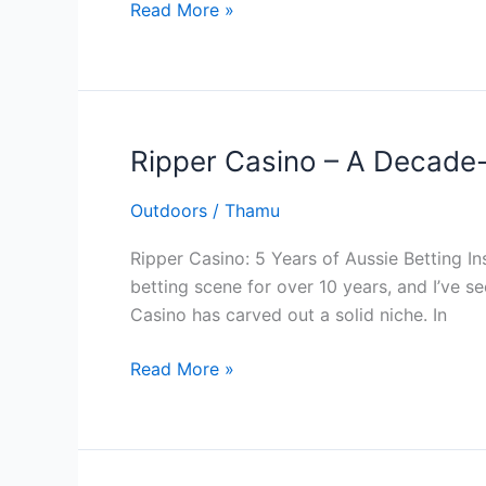
Read More »
de
machines
à
sous
à
Ripper Casino – A Decade-
Ripper
haute
Casino
intensité
Outdoors
/
Thamu
–
A
Ripper Casino: 5 Years of Aussie Betting I
Decade-
betting scene for over 10 years, and I’ve 
Long
Casino has carved out a solid niche. In
Player’s
Breakdown
Read More »
for
Aussies