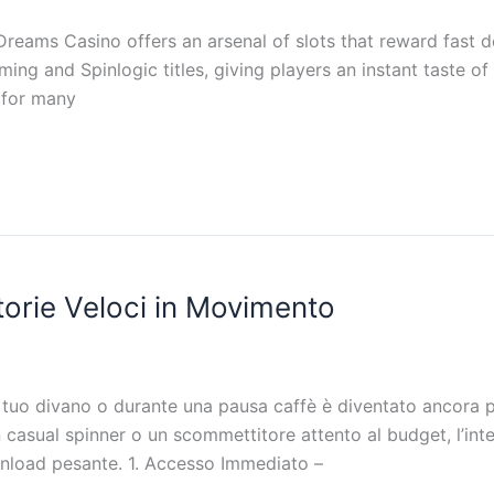
 Dreams Casino offers an arsenal of slots that reward fast 
ing and Spinlogic titles, giving players an instant taste of
m for many
ttorie Veloci in Movimento
uo divano o durante una pausa caffè è diventato ancora pi
n casual spinner o un scommettitore attento al budget, l’inter
wnload pesante. 1. Accesso Immediato –