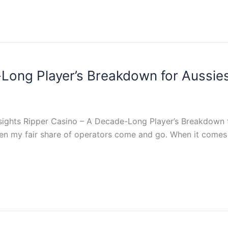
Long Player’s Breakdown for Aussie
nsights Ripper Casino – A Decade-Long Player’s Breakdown fo
seen my fair share of operators come and go. When it comes 