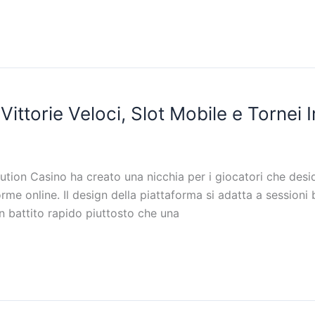
ittorie Veloci, Slot Mobile e Tornei 
olution Casino ha creato una nicchia per i giocatori che des
me online. Il design della piattaforma si adatta a sessioni b
battito rapido piuttosto che una