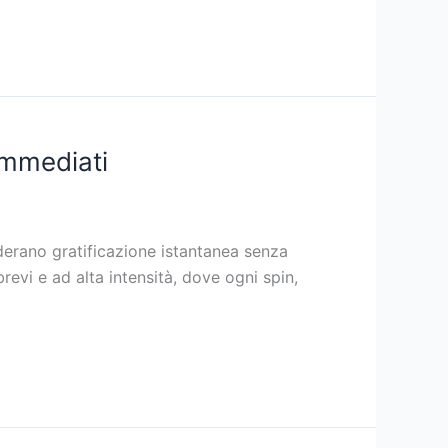
Immediati
iderano gratificazione istantanea senza
revi e ad alta intensità, dove ogni spin,