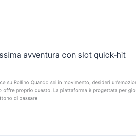
ossima avventura con slot quick‑hit
ince su Rollino Quando sei in movimento, desideri un’emozio
no offre proprio questo. La piattaforma è progettata per gio
ettono di passare