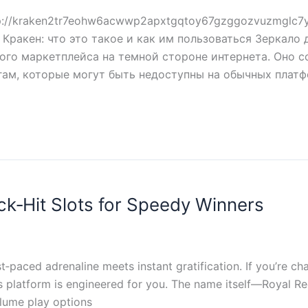
p://kraken2tr7eohw6acwwp2apxtgqtoy67gzggozvuzmglc7y
Кракен: что это такое и как им пользоваться Зеркало 
ого маркетплейса на темной стороне интернета. Оно со
гам, которые могут быть недоступны на обычных платф
ck‑Hit Slots for Speedy Winners
‑paced adrenaline meets instant gratification. If you’re cha
is platform is engineered for you. The name itself—Royal Re
olume play options