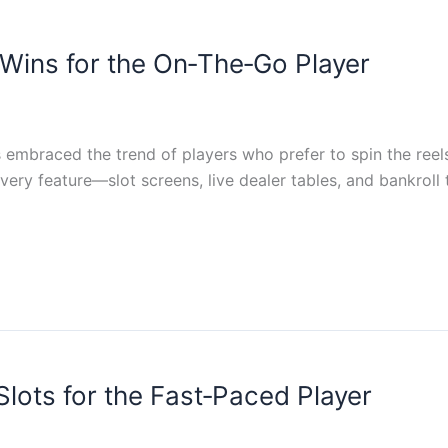
 Wins for the On‑The‑Go Player
 embraced the trend of players who prefer to spin the reels
every feature—slot screens, live dealer tables, and bankrol
lots for the Fast‑Paced Player