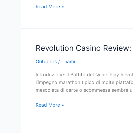
Movimento
Read More »
Revolution Casino Review: V
Revolution
Casino
Outdoors
/
Thamu
Review:
Vittorie
Introduzione: Il Battito del Quick Play Rev
Veloci,
l’impegno marathon tipico di molte piattafor
Slot
mescolata di carte o scommessa sembra un 
Mobile
e
Read More »
Tornei
Immediati