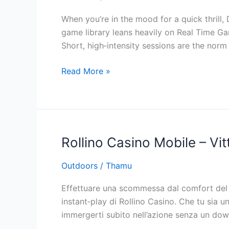
Slots
When you’re in the mood for a quick thrill,
for
game library leans heavily on Real Time Gam
the
Short, high‑intensity sessions are the nor
Fast‑Paced
Player
Read More »
Rollino Casino Mobile – Vi
Rollino
Casino
Outdoors
/
Thamu
Mobile
–
Effettuare una scommessa dal comfort del t
Vittorie
instant‑play di Rollino Casino. Che tu sia u
Veloci
immergerti subito nell’azione senza un do
in