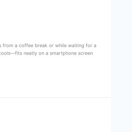
 from a coffee break or while waiting for a
l tools—fits neatly on a smartphone screen