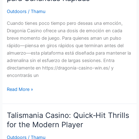
Juego
Rápido
Outdoors
/
Thamu
para
Cuando tienes poco tiempo pero deseas una emoción,
Ganancias
Dragonia Casino ofrece una dosis de emoción en cada
Rápidas
breve momento de juego. Para quienes aman un pulso
rápido—piensa en giros rápidos que terminan antes del
almuerzo—esta plataforma está diseñada para mantener la
adrenalina sin el esfuerzo de largas sesiones. Entra
directamente en https://dragonia-casino-win.es/ y
encontrarás un
Read More »
Talismania Casino: Quick‑Hit Thrills
Talismania
Casino:
for the Modern Player
Quick‑Hit
Thrills
Outdoors
/
Thamu