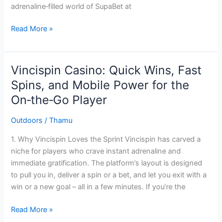
adrenaline‑filled world of SupaBet at
Read More »
Vincispin Casino: Quick Wins, Fast
Vincispin
Casino:
Spins, and Mobile Power for the
Quick
On‑the‑Go Player
Wins,
Fast
Outdoors
/
Thamu
Spins,
1. Why Vincispin Loves the Sprint Vincispin has carved a
and
niche for players who crave instant adrenaline and
Mobile
immediate gratification. The platform’s layout is designed
Power
to pull you in, deliver a spin or a bet, and let you exit with a
for
win or a new goal – all in a few minutes. If you’re the
the
On‑the‑Go
Read More »
Player