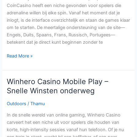
Live
CoinCasino heeft een niche gevonden voor spelers die
Casino
adrenaline willen bij elke spin. Vanaf het moment dat je
Ervaring
inlogt, is de interface overzichtelijk en staan de games klaar
om te starten. De meertalige ondersteuning van de site—
Engels, Duits, Spaans, Frans, Russisch, Portugees—
betekent dat je direct kunt beginnen zonder te
Read More »
Winhero Casino Mobile Play –
Winhero
Casino
Snelle Winsten onderweg
Mobile
Play
Outdoors
/
Thamu
–
In de snelle wereld van online gaming, Winhero Casino
Snelle
carveert het een niche uit voor spelers die houden van
Winsten
korte, high‑intensity sessies vanaf hun telefoon. Of je nu
onderweg