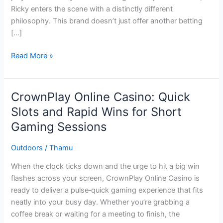
Ricky enters the scene with a distinctly different
philosophy. This brand doesn’t just offer another betting
[…]
Read More »
CrownPlay Online Casino: Quick
CrownPlay
Online
Slots and Rapid Wins for Short
Casino:
Gaming Sessions
Quick
Slots
Outdoors
/
Thamu
and
When the clock ticks down and the urge to hit a big win
Rapid
flashes across your screen, CrownPlay Online Casino is
Wins
ready to deliver a pulse‑quick gaming experience that fits
for
neatly into your busy day. Whether you’re grabbing a
Short
coffee break or waiting for a meeting to finish, the
Gaming