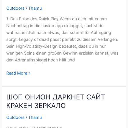
Schnell‑Feuer
Outdoors
/
Thamu
Slot-
1. Das Pulse des Quick Play Wenn du dich mitten am
Abenteuer
Nachmittag in die casino app einloggst, suchst du
für
wahrscheinlich nach etwas, das schnell für Aufregung
den
sorgt. Legacy of dead passt perfekt zu diesem Verlangen.
Speed‑Fokusierten
Sein High‑Volatility-Design bedeutet, dass du in nur
Spieler
wenigen Spins einen großen Gewinn erzielen kannst, was
den Adrenalinspiegel hoch hält und
Read More »
ШОП ОНИОН ДАРКНЕТ САЙТ
ШОП
ОНИОН
КРАКЕН ЗЕРКАЛО
ДАРКНЕТ
САЙТ
Outdoors
/
Thamu
КРАКЕН