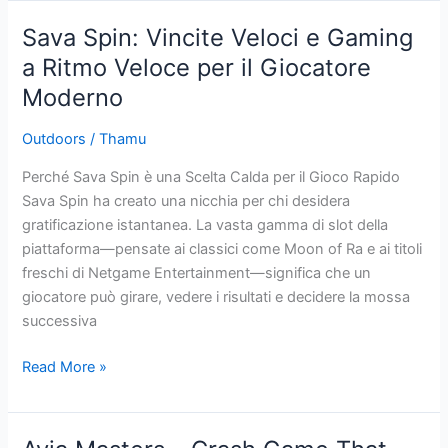
Sava Spin: Vincite Veloci e Gaming
Sava
Spin:
a Ritmo Veloce per il Giocatore
Vincite
Moderno
Veloci
e
Outdoors
/
Thamu
Gaming
Perché Sava Spin è una Scelta Calda per il Gioco Rapido
a
Sava Spin ha creato una nicchia per chi desidera
Ritmo
gratificazione istantanea. La vasta gamma di slot della
Veloce
piattaforma—pensate ai classici come Moon of Ra e ai titoli
per
freschi di Netgame Entertainment—significa che un
il
giocatore può girare, vedere i risultati e decidere la mossa
Giocatore
successiva
Moderno
Read More »
Avia