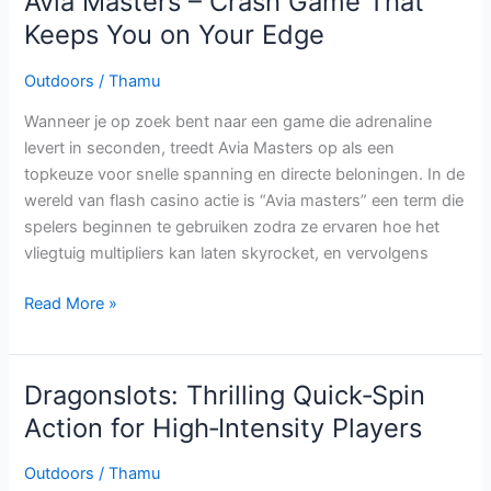
Avia Masters – Crash Game That
Masters
Keeps You on Your Edge
–
Crash
Outdoors
/
Thamu
Game
Wanneer je op zoek bent naar een game die adrenaline
That
levert in seconden, treedt Avia Masters op als een
Keeps
topkeuze voor snelle spanning en directe beloningen. In de
You
wereld van flash casino actie is “Avia masters” een term die
on
spelers beginnen te gebruiken zodra ze ervaren hoe het
Your
vliegtuig multipliers kan laten skyrocket, en vervolgens
Edge
Read More »
Dragonslots: Thrilling Quick‑Spin
Dragonslots:
Thrilling
Action for High‑Intensity Players
Quick‑Spin
Action
Outdoors
/
Thamu