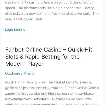
Casino Infinity casino offers a playground designed for
On‑the‑Go
speed. The platform feels like a high‑speed train—every
Player
click delivers a new spin or a fresh hand at a live table. The
vibe is fast‑paced: slots
Read More »
Funbet Online Casino – Quick‑Hit
Funbet
Online
Slots & Rapid Betting for the
Casino
Modern Player
–
Quick‑Hit
Outdoors
/
Thamu
Slots
Quick High‑Intensity Play: The Funbet Edge W świecie,
&
gdzie czas jest najcenniejszą walutą, Funbet Online Casino
Rapid
zapewnia środowisko gry, które opiera się na szybkości i
Betting
natychmiastowej satysfakcji. Niezależnie od tego, czy
for
zaglądasz podczas przerwy na kawę, czy masz ochotę na
the