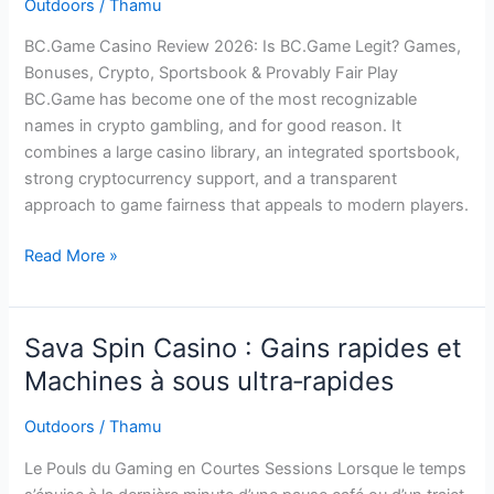
Outdoors
/
Thamu
Safe
BC.Game Casino Review 2026: Is BC.Game Legit? Games,
Casino,
Bonuses, Crypto, Sportsbook & Provably Fair Play
Sports
BC.Game has become one of the most recognizable
Betting
names in crypto gambling, and for good reason. It
&
combines a large casino library, an integrated sportsbook,
Bonus
strong cryptocurrency support, and a transparent
Guide
approach to game fairness that appeals to modern players.
Read More »
Sava Spin Casino : Gains rapides et
Sava
Spin
Machines à sous ultra‑rapides
Casino
:
Outdoors
/
Thamu
Gains
Le Pouls du Gaming en Courtes Sessions Lorsque le temps
rapides