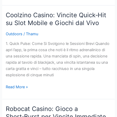
Coolzino Casino: Vincite Quick‑Hit
Coolzino
Casino:
su Slot Mobile e Giochi dal Vivo
Vincite
Quick‑Hit
Outdoors
/
Thamu
su
1. Quick Pulse: Come Si Svolgono le Sessioni Brevi Quando
Slot
apri l’app, la prima cosa che noti è il ritmo adrenalinico di
Mobile
una sessione rapida. Una manciata di spin, una decisione
e
rapida al tavolo di blackjack, una vincita istantanea su una
Giochi
carta gratta e vinci – tutto racchiuso in una singola
dal
esplosione di cinque minuti
Vivo
Read More »
Robocat Casino: Gioco a
Robocat
Casino:
Short‑Burst per Vincite Immediate