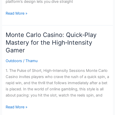
platform’s design lets you dive straight
Sessions
Read More »
Monte Carlo Casino: Quick‑Play
Monte
Carlo
Mastery for the High‑Intensity
Casino:
Gamer
Quick‑Play
Mastery
Outdoors
/
Thamu
for
1. The Pulse of Short, High‑Intensity Sessions Monte Carlo
the
Casino invites players who crave the rush of a quick spin, a
High‑Intensity
rapid win, and the thrill that follows immediately after a bet
Gamer
is placed. In the world of online gambling, this style is all
about pacing: you hit the slot, watch the reels spin, and
Read More »