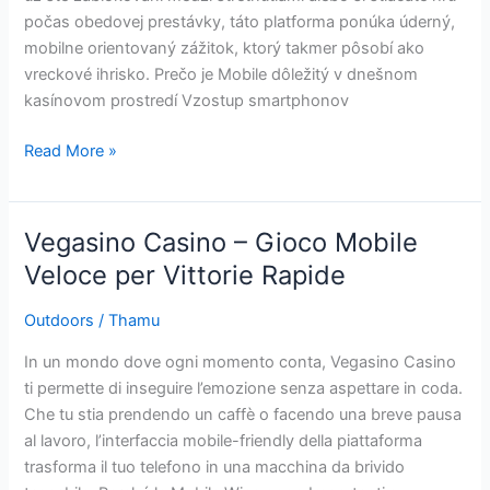
na
počas obedovej prestávky, táto platforma ponúka úderný,
mobile‑First
mobilne orientovaný zážitok, ktorý takmer pôsobí ako
pre
vreckové ihrisko. Prečo je Mobile dôležitý v dnešnom
rýchle
kasínovom prostredí Vzostup smartphonov
výhry
Read More »
Vegasino Casino – Gioco Mobile
Vegasino
Casino
Veloce per Vittorie Rapide
–
Gioco
Outdoors
/
Thamu
Mobile
In un mondo dove ogni momento conta, Vegasino Casino
Veloce
ti permette di inseguire l’emozione senza aspettare in coda.
per
Che tu stia prendendo un caffè o facendo una breve pausa
Vittorie
al lavoro, l’interfaccia mobile-friendly della piattaforma
Rapide
trasforma il tuo telefono in una macchina da brivido