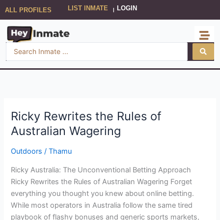
Skip
LIST INMATE
LOGIN
ALL PROFILES
|
to
content
Search
...
Ricky Rewrites the Rules of
Ricky
Rewrites
Australian Wagering
the
Rules
Outdoors
/
Thamu
of
Ricky Australia: The Unconventional Betting Approach
Australian
Ricky Rewrites the Rules of Australian Wagering Forget
Wagering
everything you thought you knew about online betting.
While most operators in Australia follow the same tired
playbook of flashy bonuses and generic sports markets,