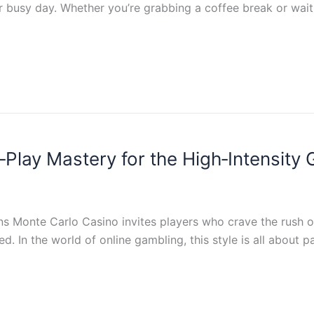
r busy day. Whether you’re grabbing a coffee break or waitin
‑Play Mastery for the High‑Intensity
ns Monte Carlo Casino invites players who crave the rush of 
d. In the world of online gambling, this style is all about pa