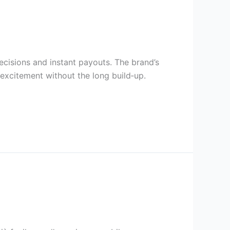
decisions and instant payouts. The brand’s
 excitement without the long build‑up.