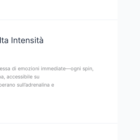
ta Intensità
omessa di emozioni immediate—ogni spin,
a, accessibile su
perano sull’adrenalina e