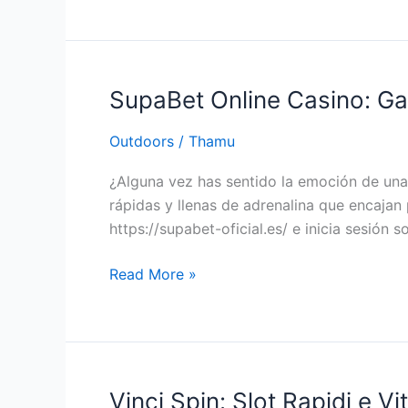
SupaBet Online Casino: Ga
SupaBet
Online
Outdoors
/
Thamu
Casino:
Ganancias
¿Alguna vez has sentido la emoción de un
Rápidas
rápidas y llenas de adrenalina que encaja
y
https://supabet-oficial.es/ e inicia sesión
Acción
de
Read More »
Slots
de
Alta
Intensidad
Vinci Spin: Slot Rapidi e Vi
Vinci