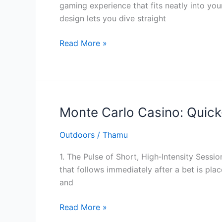
gaming experience that fits neatly into you
and
design lets you dive straight
Rapid
Wins
Read More »
for
Short
Gaming
Sessions
Monte Carlo Casino: Quick
Monte
Carlo
Outdoors
/
Thamu
Casino:
Quick‑Play
1. The Pulse of Short, High‑Intensity Sessio
Mastery
that follows immediately after a bet is place
for
and
the
High‑Intensity
Read More »
Gamer