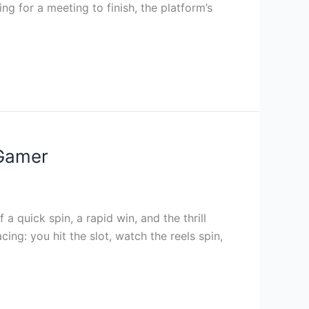
g for a meeting to finish, the platform’s
 Gamer
a quick spin, a rapid win, and the thrill
cing: you hit the slot, watch the reels spin,