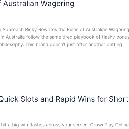
f Australian Wagering
ng Approach Ricky Rewrites the Rules of Australian Wageri
 in Australia follow the same tired playbook of flashy bonu
 philosophy. This brand doesn’t just offer another betting
Quick Slots and Rapid Wins for Shor
hit a big win flashes across your screen, CrownPlay Online 