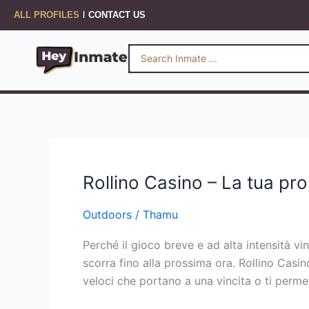
Skip
ALL PROFILES
|
CONTACT US
to
content
Search
...
Rollino Casino – La tua pr
Rollino
Casino
Outdoors
/
Thamu
–
La
Perché il gioco breve e ad alta intensità v
tua
scorra fino alla prossima ora. Rollino Casi
prossima
veloci che portano a una vincita o ti perm
avventura
con