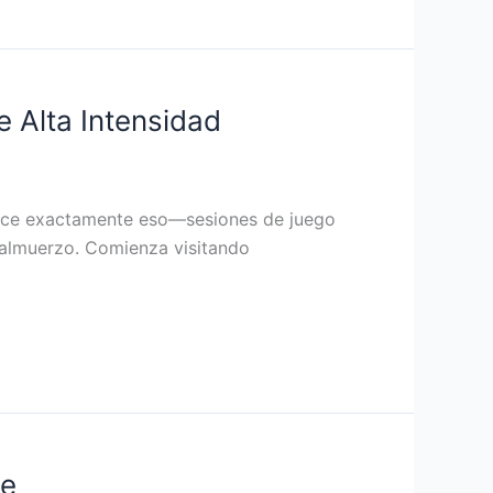
 Alta Intensidad
rece exactamente eso—sesiones de juego
 almuerzo. Comienza visitando
te