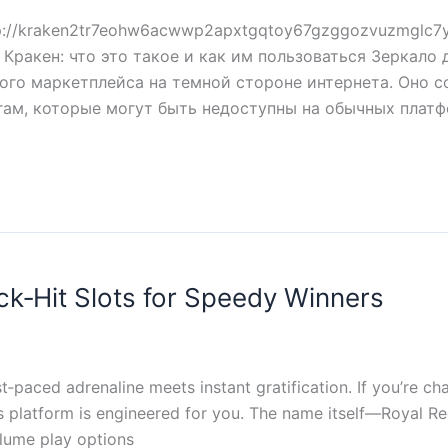
p://kraken2tr7eohw6acwwp2apxtgqtoy67gzggozvuzmglc7y
Кракен: что это такое и как им пользоваться Зеркало 
ого маркетплейса на темной стороне интернета. Оно со
гам, которые могут быть недоступны на обычных платф
ck‑Hit Slots for Speedy Winners
‑paced adrenaline meets instant gratification. If you’re cha
is platform is engineered for you. The name itself—Royal Re
olume play options