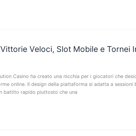
ittorie Veloci, Slot Mobile e Tornei 
olution Casino ha creato una nicchia per i giocatori che des
me online. Il design della piattaforma si adatta a sessioni b
battito rapido piuttosto che una