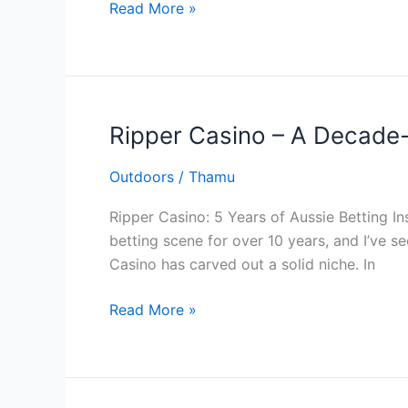
Read More »
de
machines
à
sous
à
Ripper Casino – A Decade-
Ripper
haute
Casino
intensité
Outdoors
/
Thamu
–
A
Ripper Casino: 5 Years of Aussie Betting I
Decade-
betting scene for over 10 years, and I’ve 
Long
Casino has carved out a solid niche. In
Player’s
Breakdown
Read More »
for
Aussies