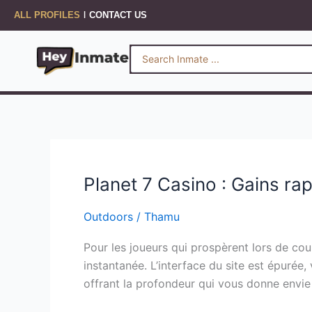
Skip
ALL PROFILES
|
CONTACT US
to
content
Search
...
Planet 7 Casino : Gains ra
Planet
7
Outdoors
/
Thamu
Casino
:
Pour les joueurs qui prospèrent lors de cou
Gains
instantanée. L’interface du site est épurée
rapides
offrant la profondeur qui vous donne envie
et
action