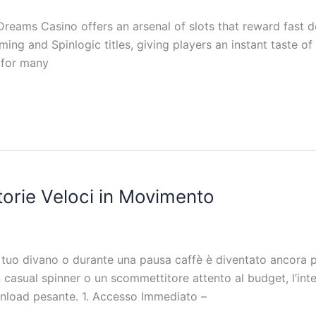
 Dreams Casino offers an arsenal of slots that reward fast 
ing and Spinlogic titles, giving players an instant taste of
m for many
ttorie Veloci in Movimento
uo divano o durante una pausa caffè è diventato ancora pi
n casual spinner o un scommettitore attento al budget, l’inter
wnload pesante. 1. Accesso Immediato –