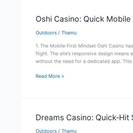
Oshi Casino: Quick Mobile
Oshi
Casino:
Outdoors
/
Thamu
Quick
Mobile
1. The Mobile‑First Mindset Oshi Casino has
Wins
flight. The site’s responsive design means 
for
without the need for a dedicated app. This
the
On‑The‑Go
Read More »
Player
Dreams Casino: Quick‑Hit S
Dreams
Casino:
Outdoors
/
Thamu
Quick‑Hit