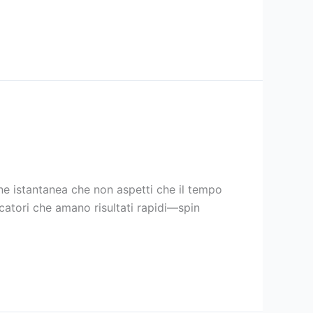
ne istantanea che non aspetti che il tempo
catori che amano risultati rapidi—spin