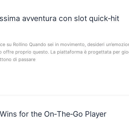
ossima avventura con slot quick‑hit
ince su Rollino Quando sei in movimento, desideri un’emozio
no offre proprio questo. La piattaforma è progettata per gio
ettono di passare
 Wins for the On‑The‑Go Player