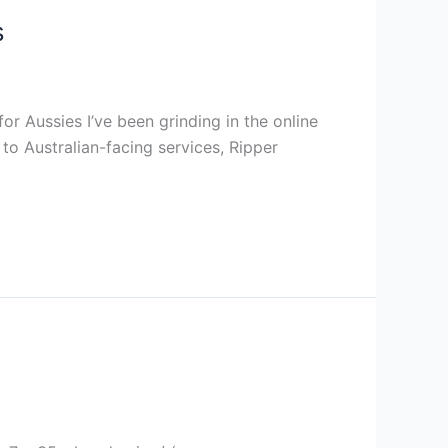
s
r Aussies I’ve been grinding in the online
to Australian-facing services, Ripper