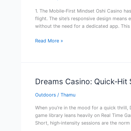
Mobile
1. The Mobile‑First Mindset Oshi Casino has
Wins
flight. The site’s responsive design means 
for
without the need for a dedicated app. This
the
On‑The‑Go
Read More »
Player
Dreams Casino: Quick‑Hit S
Dreams
Casino:
Outdoors
/
Thamu
Quick‑Hit
Slots
When you’re in the mood for a quick thrill,
for
game library leans heavily on Real Time Gam
the
Short, high‑intensity sessions are the nor
Fast‑Paced