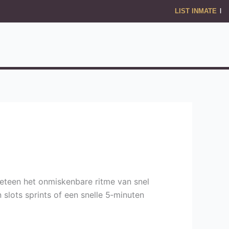
LIST INMATE
|
meteen het onmiskenbare ritme van snel
slots sprints of een snelle 5‑minuten