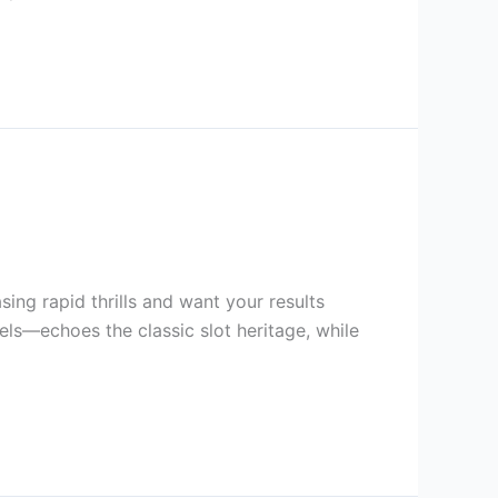
sing rapid thrills and want your results
els—echoes the classic slot heritage, while