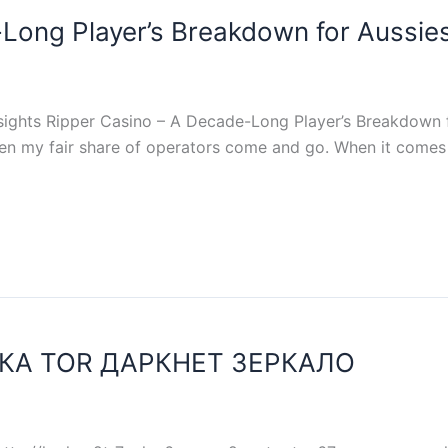
Long Player’s Breakdown for Aussie
nsights Ripper Casino – A Decade-Long Player’s Breakdown fo
seen my fair share of operators come and go. When it comes 
КА TOR ДАРКНЕТ ЗЕРКАЛО