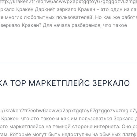
http://kraken2tr7eohw6acwwp2apxtgqtoy67gzggozvuzmgl
еркало Кракен Даркнет зеркало Кракен – это один из с
е многих любопытных пользователей. Но как же работа
 зеркало Кракен? Для начала разберемся, что такое
КА ТОР МАРКЕТПЛЕЙС ЗЕРКАЛО
p://kraken2tr7eohw6acwwp2apxtgqtoy67gzggozvuzmglc7y
Кракен: что это такое и как им пользоваться Зеркало 
ого маркетплейса на темной стороне интернета. Оно со
гам, которые могут быть недоступны на обычных платф