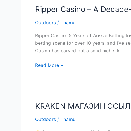
à
Ripper Casino – A Decade-
Ripper
haute
Casino
intensité
Outdoors
/
Thamu
–
A
Ripper Casino: 5 Years of Aussie Betting I
Decade-
betting scene for over 10 years, and I’ve 
Long
Casino has carved out a solid niche. In
Player’s
Breakdown
Read More »
for
Aussies
KRAKEN МАГАЗИН ССЫЛ
KRAKEN
МАГАЗИН
Outdoors
/
Thamu
ССЫЛКА
TOR