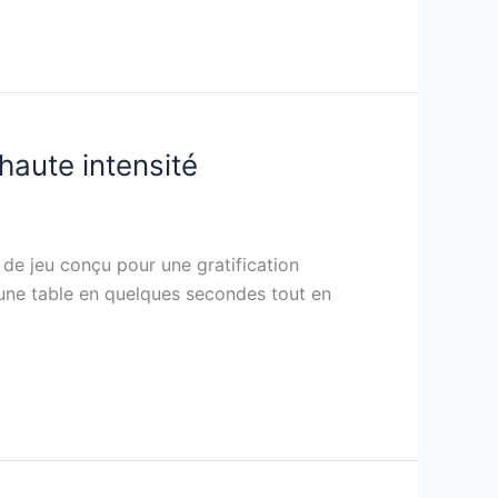
haute intensité
 de jeu conçu pour une gratification
à une table en quelques secondes tout en