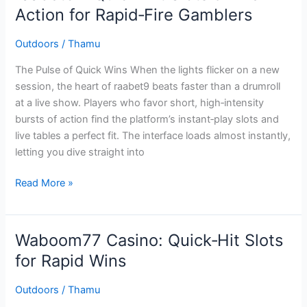
–
Action for Rapid‑Fire Gamblers
Quick‑Hit
Slots
Outdoors
/
Thamu
&
The Pulse of Quick Wins When the lights flicker on a new
Live
session, the heart of raabet9 beats faster than a drumroll
Action
at a live show. Players who favor short, high‑intensity
for
bursts of action find the platform’s instant‑play slots and
Rapid‑Fire
live tables a perfect fit. The interface loads almost instantly,
Gamblers
letting you dive straight into
Read More »
Waboom77 Casino: Quick‑Hit Slots
Waboom77
Casino:
for Rapid Wins
Quick‑Hit
Slots
Outdoors
/
Thamu
for