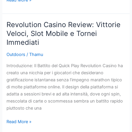
Read More »
Revolution Casino Review: Vittorie
Revolution
Casino
Veloci, Slot Mobile e Tornei
Review:
Immediati
Vittorie
Veloci,
Outdoors
/
Thamu
Slot
Introduzione: Il Battito del Quick Play Revolution Casino ha
Mobile
creato una nicchia per i giocatori che desiderano
e
gratificazione istantanea senza l’impegno marathon tipico
Tornei
di molte piattaforme online. Il design della piattaforma si
Immediati
adatta a sessioni brevi e ad alta intensità, dove ogni spin,
mescolata di carte o scommessa sembra un battito rapido
piuttosto che una
Read More »