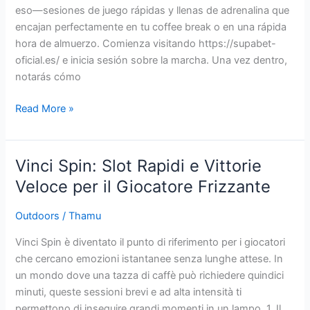
eso—sesiones de juego rápidas y llenas de adrenalina que
Slots
encajan perfectamente en tu coffee break o en una rápida
de
hora de almuerzo. Comienza visitando https://supabet-
Alta
oficial.es/ e inicia sesión sobre la marcha. Una vez dentro,
Intensidad
notarás cómo
Read More »
Vinci Spin: Slot Rapidi e Vittorie
Vinci
Spin:
Veloce per il Giocatore Frizzante
Slot
Rapidi
Outdoors
/
Thamu
e
Vinci Spin è diventato il punto di riferimento per i giocatori
Vittorie
che cercano emozioni istantanee senza lunghe attese. In
Veloce
un mondo dove una tazza di caffè può richiedere quindici
per
minuti, queste sessioni brevi e ad alta intensità ti
il
permettono di inseguire grandi momenti in un lampo. 1. Il