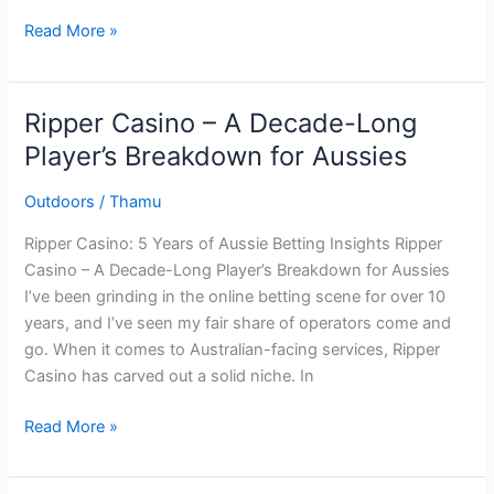
à
Read More »
haute
intensité
Ripper Casino – A Decade-Long
Ripper
Casino
Player’s Breakdown for Aussies
–
A
Outdoors
/
Thamu
Decade-
Ripper Casino: 5 Years of Aussie Betting Insights Ripper
Long
Casino – A Decade-Long Player’s Breakdown for Aussies
Player’s
I’ve been grinding in the online betting scene for over 10
Breakdown
years, and I’ve seen my fair share of operators come and
for
go. When it comes to Australian-facing services, Ripper
Aussies
Casino has carved out a solid niche. In
Read More »