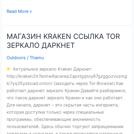
Read More »
МАГАЗИН KRAKEN ССЫЛКА TOR
МАГАЗИН
KRAKEN
ЗЕРКАЛО ДАРКНЕТ
ССЫЛКА
TOR
Outdoors
/
Thamu
ЗЕРКАЛО
Актуальное зеркало Kraken Даркнет:
ДАРКНЕТ
http://kraken2tr7eohw6acwwp2apxtgqtoy67gzggozvuzmg
lc7yq35ysboad.onion/ (заходить через Tor Browser) Как
работает даркнет зеркало Кракен Давайте разберемся,
что такое даркнет зеркало Кракен и как оно работает.
Для начала, даркнет – это скрытая часть интернета,
которая доступна только через специальные
программы, обеспечивающие анонимность
пользователей. Здесь обычно торгуют запрещенными
товарами и услугами, а также проводятся различные