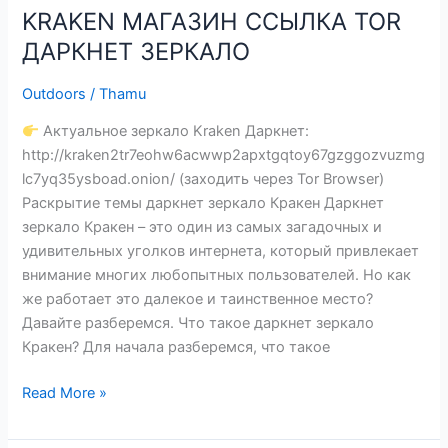
KRAKEN МАГАЗИН ССЫЛКА TOR
KRAKEN
МАГАЗИН
ДАРКНЕТ ЗЕРКАЛО
ССЫЛКА
TOR
Outdoors
/
Thamu
ДАРКНЕТ
Актуальное зеркало Kraken Даркнет:
ЗЕРКАЛО
http://kraken2tr7eohw6acwwp2apxtgqtoy67gzggozvuzmg
lc7yq35ysboad.onion/ (заходить через Tor Browser)
Раскрытие темы даркнет зеркало Кракен Даркнет
зеркало Кракен – это один из самых загадочных и
удивительных уголков интернета, который привлекает
внимание многих любопытных пользователей. Но как
же работает это далекое и таинственное место?
Давайте разберемся. Что такое даркнет зеркало
Кракен? Для начала разберемся, что такое
Read More »