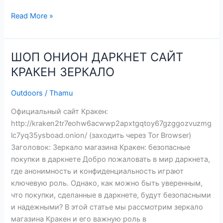
Read More »
ШОП ОНИОН ДАРКНЕТ САЙТ
ШОП
ОНИОН
КРАКЕН ЗЕРКАЛО
ДАРКНЕТ
САЙТ
Outdoors
/
Thamu
КРАКЕН
Официальный сайт Кракен:
ЗЕРКАЛО
http://kraken2tr7eohw6acwwp2apxtgqtoy67gzggozvuzmg
lc7yq35ysboad.onion/ (заходить через Tor Browser)
Заголовок: Зеркало магазина Кракен: безопасные
покупки в даркнете Добро пожаловать в мир даркнета,
где анонимность и конфиденциальность играют
ключевую роль. Однако, как можно быть уверенным,
что покупки, сделанные в даркнете, будут безопасными
и надежными? В этой статье мы рассмотрим зеркало
магазина Кракен и его важную роль в