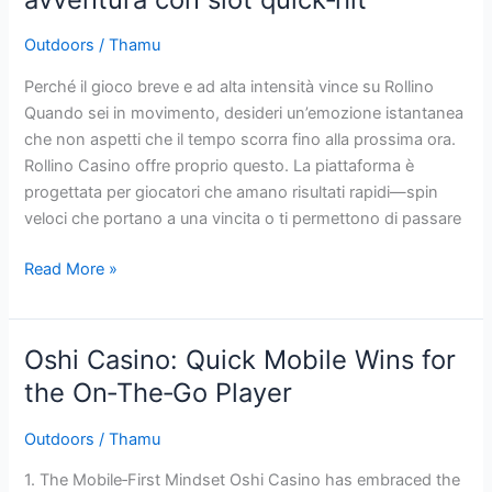
–
La
Outdoors
/
Thamu
tua
Perché il gioco breve e ad alta intensità vince su Rollino
prossima
Quando sei in movimento, desideri un’emozione istantanea
avventura
che non aspetti che il tempo scorra fino alla prossima ora.
con
Rollino Casino offre proprio questo. La piattaforma è
slot
progettata per giocatori che amano risultati rapidi—spin
quick‑hit
veloci che portano a una vincita o ti permettono di passare
Read More »
Oshi Casino: Quick Mobile Wins for
Oshi
Casino:
the On‑The‑Go Player
Quick
Mobile
Outdoors
/
Thamu
Wins
1. The Mobile‑First Mindset Oshi Casino has embraced the
for