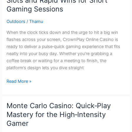
Slots and Rapid Wins for Short
Casino:
Gaming Sessions
Quick
Slots
Outdoors
/
Thamu
and
When the clock ticks down and the urge to hit a big win
Rapid
flashes across your screen, CrownPlay Online Casino is
Wins
ready to deliver a pulse‑quick gaming experience that fits
for
neatly into your busy day. Whether you’re grabbing a
Short
coffee break or waiting for a meeting to finish, the
Gaming
platform’s design lets you dive straight
Sessions
Read More »
Monte Carlo Casino: Quick‑Play
Monte
Carlo
Mastery for the High‑Intensity
Casino:
Gamer
Quick‑Play