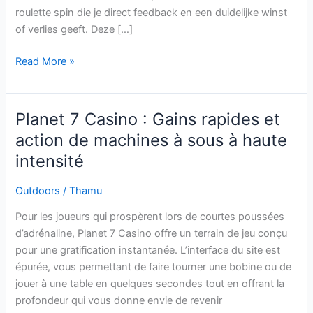
roulette spin die je direct feedback en een duidelijke winst
of verlies geeft. Deze […]
Read More »
Planet 7 Casino : Gains rapides et
Planet
7
action de machines à sous à haute
Casino
intensité
:
Gains
Outdoors
/
Thamu
rapides
Pour les joueurs qui prospèrent lors de courtes poussées
et
d’adrénaline, Planet 7 Casino offre un terrain de jeu conçu
action
pour une gratification instantanée. L’interface du site est
de
épurée, vous permettant de faire tourner une bobine ou de
machines
jouer à une table en quelques secondes tout en offrant la
à
profondeur qui vous donne envie de revenir
sous