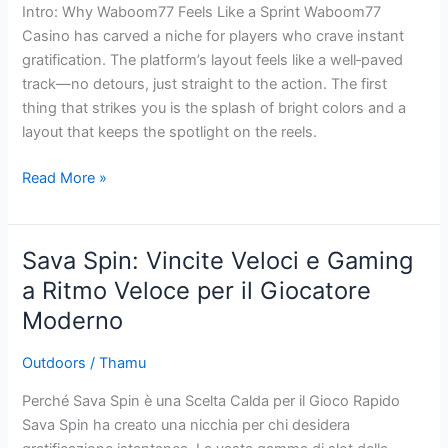
Intro: Why Waboom77 Feels Like a Sprint Waboom77
Rapid
Casino has carved a niche for players who crave instant
Wins
gratification. The platform’s layout feels like a well‑paved
track—no detours, just straight to the action. The first
thing that strikes you is the splash of bright colors and a
layout that keeps the spotlight on the reels.
Read More »
Sava Spin: Vincite Veloci e Gaming
Sava
Spin:
a Ritmo Veloce per il Giocatore
Vincite
Moderno
Veloci
e
Outdoors
/
Thamu
Gaming
Perché Sava Spin è una Scelta Calda per il Gioco Rapido
a
Sava Spin ha creato una nicchia per chi desidera
Ritmo