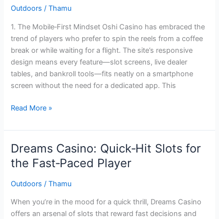
Mobile
Outdoors
/
Thamu
Wins
1. The Mobile‑First Mindset Oshi Casino has embraced the
for
trend of players who prefer to spin the reels from a coffee
the
break or while waiting for a flight. The site’s responsive
On‑The‑Go
design means every feature—slot screens, live dealer
Player
tables, and bankroll tools—fits neatly on a smartphone
screen without the need for a dedicated app. This
Read More »
Dreams Casino: Quick‑Hit Slots for
Dreams
Casino:
the Fast‑Paced Player
Quick‑Hit
Slots
Outdoors
/
Thamu
for
When you’re in the mood for a quick thrill, Dreams Casino
the
offers an arsenal of slots that reward fast decisions and
Fast‑Paced