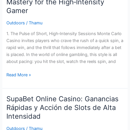
Mastery for the High‑Intensity
Casino:
Gamer
Quick‑Play
Mastery
Outdoors
/
Thamu
for
1. The Pulse of Short, High‑Intensity Sessions Monte Carlo
the
Casino invites players who crave the rush of a quick spin, a
High‑Intensity
rapid win, and the thrill that follows immediately after a bet
Gamer
is placed. In the world of online gambling, this style is all
about pacing: you hit the slot, watch the reels spin, and
Read More »
SupaBet Online Casino: Ganancias
SupaBet
Online
Rápidas y Acción de Slots de Alta
Casino:
Intensidad
Ganancias
Rápidas
Outdoors
/
Thamu