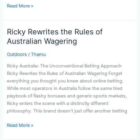
Read More »
Ricky Rewrites the Rules of
Ricky
Rewrites
Australian Wagering
the
Rules
Outdoors
/
Thamu
of
Ricky Australia: The Unconventional Betting Approach
Australian
Ricky Rewrites the Rules of Australian Wagering Forget
Wagering
everything you thought you knew about online betting.
While most operators in Australia follow the same tired
playbook of flashy bonuses and generic sports markets,
Ricky enters the scene with a distinctly different
philosophy. This brand doesn’t just offer another betting
Read More »