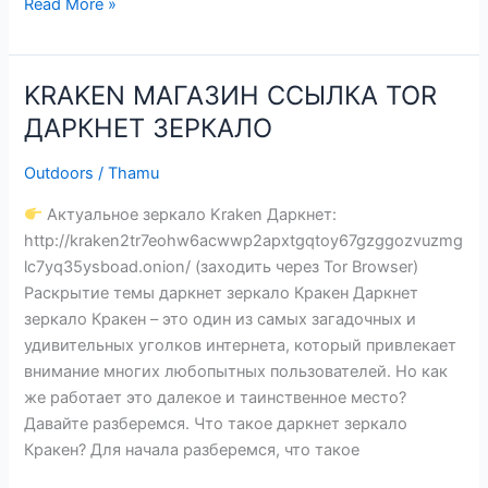
Read More »
KRAKEN МАГАЗИН ССЫЛКА TOR
KRAKEN
МАГАЗИН
ДАРКНЕТ ЗЕРКАЛО
ССЫЛКА
TOR
Outdoors
/
Thamu
ДАРКНЕТ
Актуальное зеркало Kraken Даркнет:
ЗЕРКАЛО
http://kraken2tr7eohw6acwwp2apxtgqtoy67gzggozvuzmg
lc7yq35ysboad.onion/ (заходить через Tor Browser)
Раскрытие темы даркнет зеркало Кракен Даркнет
зеркало Кракен – это один из самых загадочных и
удивительных уголков интернета, который привлекает
внимание многих любопытных пользователей. Но как
же работает это далекое и таинственное место?
Давайте разберемся. Что такое даркнет зеркало
Кракен? Для начала разберемся, что такое