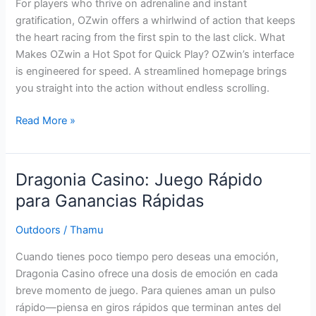
For players who thrive on adrenaline and instant
and
gratification, OZwin offers a whirlwind of action that keeps
High‑Intensity
the heart racing from the first spin to the last click. What
Play
Makes OZwin a Hot Spot for Quick Play? OZwin’s interface
is engineered for speed. A streamlined homepage brings
you straight into the action without endless scrolling.
Read More »
Dragonia Casino: Juego Rápido
Dragonia
Casino:
para Ganancias Rápidas
Juego
Rápido
Outdoors
/
Thamu
para
Cuando tienes poco tiempo pero deseas una emoción,
Ganancias
Dragonia Casino ofrece una dosis de emoción en cada
Rápidas
breve momento de juego. Para quienes aman un pulso
rápido—piensa en giros rápidos que terminan antes del