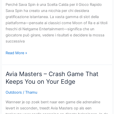
Perché Sava Spin è una Scelta Calda per il Gioco Rapido
a
Sava Spin ha creato una nicchia per chi desidera
Ritmo
gratificazione istantanea. La vasta gamma di slot della
Veloce
piattaforma—pensate ai classici come Moon of Ra e ai titoli
per
freschi di Netgame Entertainment—significa che un
il
giocatore può girare, vedere i risultati e decidere la mossa
Giocatore
successiva
Moderno
Read More »
Avia Masters – Crash Game That
Avia
Masters
Keeps You on Your Edge
–
Crash
Outdoors
/
Thamu
Game
Wanneer je op zoek bent naar een game die adrenaline
That
levert in seconden, treedt Avia Masters op als een
Keeps