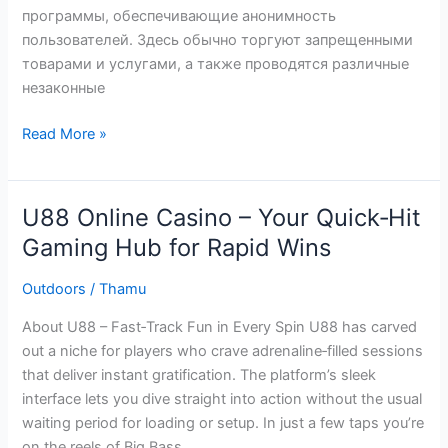
программы, обеспечивающие анонимность
пользователей. Здесь обычно торгуют запрещенными
товарами и услугами, а также проводятся различные
незаконные
Read More »
U88 Online Casino – Your Quick‑Hit
U88
Online
Gaming Hub for Rapid Wins
Casino
–
Outdoors
/
Thamu
Your
About U88 – Fast‑Track Fun in Every Spin U88 has carved
Quick‑Hit
out a niche for players who crave adrenaline‑filled sessions
Gaming
that deliver instant gratification. The platform’s sleek
Hub
interface lets you dive straight into action without the usual
for
waiting period for loading or setup. In just a few taps you’re
Rapid
on the reels of Big Bass