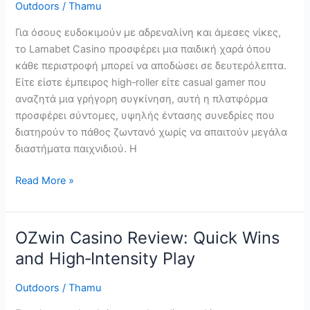
Outdoors
/
Thamu
Rapid‑Fire
Για όσους ευδοκιμούν με αδρεναλίνη και άμεσες νίκες,
Gaming
το Lamabet Casino προσφέρει μια παιδική χαρά όπου
για
κάθε περιστροφή μπορεί να αποδώσει σε δευτερόλεπτα.
τον
Είτε είστε έμπειρος high‑roller είτε casual gamer που
Ταχύρυθμο
αναζητά μια γρήγορη συγκίνηση, αυτή η πλατφόρμα
Παίκτη
προσφέρει σύντομες, υψηλής έντασης συνεδρίες που
διατηρούν το πάθος ζωντανό χωρίς να απαιτούν μεγάλα
διαστήματα παιχνιδιού. Η
Read More »
OZwin Casino Review: Quick Wins
OZwin
Casino
and High‑Intensity Play
Review:
Quick
Outdoors
/
Thamu
Wins