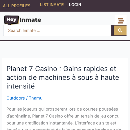
Skip
LIST INMATE
LOGIN
ALL PROFILES
|
to
content
Search
...
Planet 7 Casino : Gains rapides et
Planet
7
action de machines à sous à haute
Casino
intensité
:
Gains
Outdoors
/
Thamu
rapides
Pour les joueurs qui prospèrent lors de courtes poussées
et
d’adrénaline, Planet 7 Casino offre un terrain de jeu conçu
action
pour une gratification instantanée. L’interface du site est
de