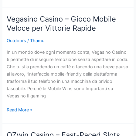
Vegasino Casino – Gioco Mobile
Vegasino
Casino
Veloce per Vittorie Rapide
–
Gioco
Outdoors
/
Thamu
Mobile
In un mondo dove ogni momento conta, Vegasino Casino
Veloce
ti permette di inseguire l’emozione senza aspettare in coda.
per
Che tu stia prendendo un caffè o facendo una breve pausa
Vittorie
al lavoro, l’interfaccia mobile-friendly della piattaforma
Rapide
trasforma il tuo telefono in una macchina da brivido
tascabile. Perché le Mobile Wins sono Importanti su
Vegasino Il gaming
Read More »
OZwin Casino – Fast-Paced Slots
OZwin