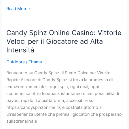
Read More »
Candy Spinz Online Casino: Vittorie
Candy
Spinz
Veloci per il Giocatore ad Alta
Online
Intensità
Casino:
Vittorie
Outdoors
/
Thamu
Veloci
Benvenuto su Candy Spinz: Il Punto Dolce per Vincite
per
Rapide Al cuore di Candy Spinz si trova la promessa di
il
emozioni immediate—ogni spin, ogni deal, ogni
Giocatore
scommessa offre feedback istantaneo e una possibilità di
ad
payout rapido. La piattaforma, accessibile su
Alta
https://candyspinzonline.it/, è costruita attorno a
Intensità
un’esperienza utente che premia i giocatori che prosperano
sull’adrenalina e