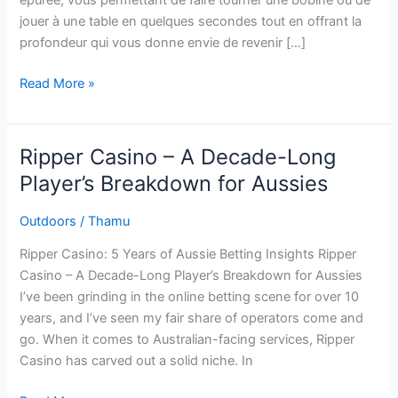
épurée, vous permettant de faire tourner une bobine ou de
machines
jouer à une table en quelques secondes tout en offrant la
à
profondeur qui vous donne envie de revenir […]
sous
à
Read More »
haute
intensité
Ripper Casino – A Decade-Long
Ripper
Casino
Player’s Breakdown for Aussies
–
A
Outdoors
/
Thamu
Decade-
Ripper Casino: 5 Years of Aussie Betting Insights Ripper
Long
Casino – A Decade-Long Player’s Breakdown for Aussies
Player’s
I’ve been grinding in the online betting scene for over 10
Breakdown
years, and I’ve seen my fair share of operators come and
for
go. When it comes to Australian-facing services, Ripper
Aussies
Casino has carved out a solid niche. In