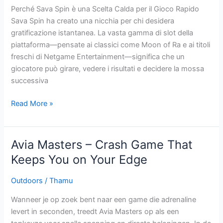
Perché Sava Spin è una Scelta Calda per il Gioco Rapido
a
Sava Spin ha creato una nicchia per chi desidera
Ritmo
gratificazione istantanea. La vasta gamma di slot della
Veloce
piattaforma—pensate ai classici come Moon of Ra e ai titoli
per
freschi di Netgame Entertainment—significa che un
il
giocatore può girare, vedere i risultati e decidere la mossa
Giocatore
successiva
Moderno
Read More »
Avia Masters – Crash Game That
Avia
Masters
Keeps You on Your Edge
–
Crash
Outdoors
/
Thamu
Game
Wanneer je op zoek bent naar een game die adrenaline
That
levert in seconden, treedt Avia Masters op als een
Keeps