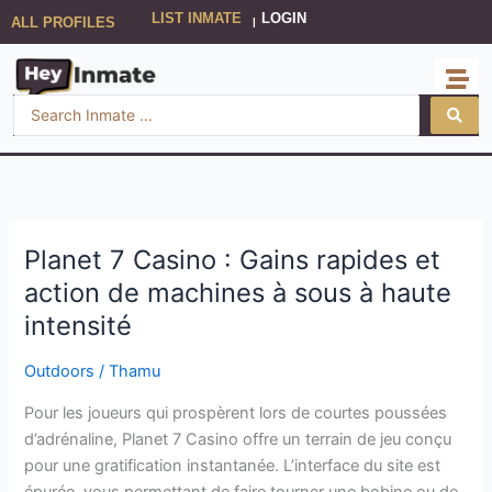
Skip
LIST INMATE
LOGIN
ALL PROFILES
|
to
content
Search
...
Planet 7 Casino : Gains rapides et
Planet
7
action de machines à sous à haute
Casino
intensité
:
Gains
Outdoors
/
Thamu
rapides
Pour les joueurs qui prospèrent lors de courtes poussées
et
d’adrénaline, Planet 7 Casino offre un terrain de jeu conçu
action
pour une gratification instantanée. L’interface du site est
de