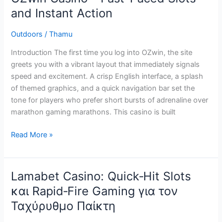
Casino
and Instant Action
–
Fast-
Outdoors
/
Thamu
Paced
Introduction The first time you log into OZwin, the site
Slots
greets you with a vibrant layout that immediately signals
and
speed and excitement. A crisp English interface, a splash
Instant
of themed graphics, and a quick navigation bar set the
Action
tone for players who prefer short bursts of adrenaline over
marathon gaming marathons. This casino is built
Read More »
Lamabet Casino: Quick‑Hit Slots
Lamabet
Casino:
και Rapid‑Fire Gaming για τον
Quick‑Hit
Ταχύρυθμο Παίκτη
Slots
και