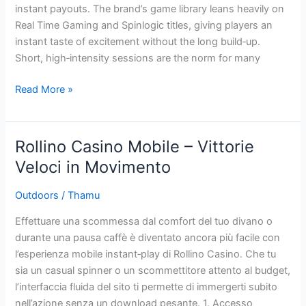
instant payouts. The brand’s game library leans heavily on
Player
Real Time Gaming and Spinlogic titles, giving players an
instant taste of excitement without the long build‑up.
Short, high‑intensity sessions are the norm for many
Read More »
Rollino Casino Mobile – Vittorie
Rollino
Casino
Veloci in Movimento
Mobile
–
Outdoors
/
Thamu
Vittorie
Effettuare una scommessa dal comfort del tuo divano o
Veloci
durante una pausa caffè è diventato ancora più facile con
in
l’esperienza mobile instant‑play di Rollino Casino. Che tu
Movimento
sia un casual spinner o un scommettitore attento al budget,
l’interfaccia fluida del sito ti permette di immergerti subito
nell’azione senza un download pesante. 1. Accesso