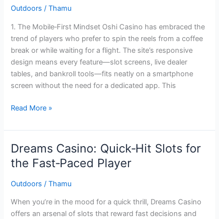
Mobile
Outdoors
/
Thamu
Wins
1. The Mobile‑First Mindset Oshi Casino has embraced the
for
trend of players who prefer to spin the reels from a coffee
the
break or while waiting for a flight. The site’s responsive
On‑The‑Go
design means every feature—slot screens, live dealer
Player
tables, and bankroll tools—fits neatly on a smartphone
screen without the need for a dedicated app. This
Read More »
Dreams Casino: Quick‑Hit Slots for
Dreams
Casino:
the Fast‑Paced Player
Quick‑Hit
Slots
Outdoors
/
Thamu
for
When you’re in the mood for a quick thrill, Dreams Casino
the
offers an arsenal of slots that reward fast decisions and
Fast‑Paced