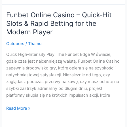
Funbet Online Casino – Quick‑Hit
Funbet
Online
Slots & Rapid Betting for the
Casino
Modern Player
–
Quick‑Hit
Outdoors
/
Thamu
Slots
Quick High‑Intensity Play: The Funbet Edge W świecie,
&
gdzie czas jest najcenniejszą walutą, Funbet Online Casino
Rapid
zapewnia środowisko gry, które opiera się na szybkości i
Betting
natychmiastowej satysfakcji. Niezależnie od tego, czy
for
zaglądasz podczas przerwy na kawę, czy masz ochotę na
the
szybki zastrzyk adrenaliny po długim dniu, projekt
Modern
platformy skupia się na krótkich impulsach akcji, które
Player
Read More »