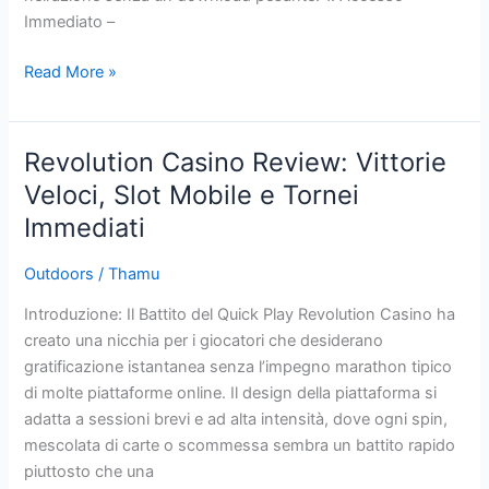
Immediato –
Read More »
Revolution Casino Review: Vittorie
Revolution
Casino
Veloci, Slot Mobile e Tornei
Review:
Immediati
Vittorie
Veloci,
Outdoors
/
Thamu
Slot
Introduzione: Il Battito del Quick Play Revolution Casino ha
Mobile
creato una nicchia per i giocatori che desiderano
e
gratificazione istantanea senza l’impegno marathon tipico
Tornei
di molte piattaforme online. Il design della piattaforma si
Immediati
adatta a sessioni brevi e ad alta intensità, dove ogni spin,
mescolata di carte o scommessa sembra un battito rapido
piuttosto che una