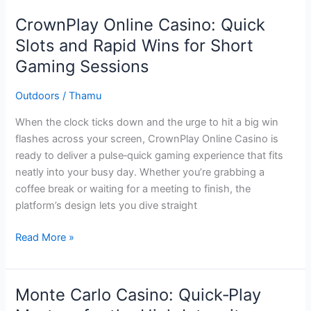
CrownPlay Online Casino: Quick
CrownPlay
Online
Slots and Rapid Wins for Short
Casino:
Gaming Sessions
Quick
Slots
Outdoors
/
Thamu
and
When the clock ticks down and the urge to hit a big win
Rapid
flashes across your screen, CrownPlay Online Casino is
Wins
ready to deliver a pulse‑quick gaming experience that fits
for
neatly into your busy day. Whether you’re grabbing a
Short
coffee break or waiting for a meeting to finish, the
Gaming
platform’s design lets you dive straight
Sessions
Read More »
Monte Carlo Casino: Quick‑Play
Monte
Carlo