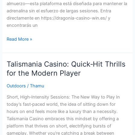
almuerzo—esta plataforma está diseñada para mantener la
adrenalina sin el esfuerzo de largas sesiones. Entra
directamente en https://dragonia-casino-win.es/ y
encontrarás un
Read More »
Talismania Casino: Quick‑Hit Thrills
Talismania
Casino:
for the Modern Player
Quick‑Hit
Thrills
Outdoors
/
Thamu
for
Short, High‑Intensity Sessions: The New Way to Play In
the
today’s fast‑paced world, the idea of sitting down for
Modern
hours on end feels more like a luxury than a necessity.
Player
Talismania Casino embraces this mindset by offering a
platform that thrives on short, electrifying bursts of
gameplay. Whether you’re catching a break between