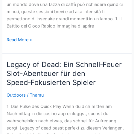
un mondo dove una tazza di caffè può richiedere quindici
per
minuti, queste sessioni brevi e ad alta intensità ti
il
permettono di inseguire grandi momenti in un lampo. 1. Il
Giocatore
Battito del Gioco Rapido Immagina di aprire
Frizzante
Read More »
Legacy of Dead: Ein Schnell‑Feuer
Legacy
of
Slot-Abenteuer für den
Dead:
Speed‑Fokusierten Spieler
Ein
Schnell‑Feuer
Outdoors
/
Thamu
Slot-
1. Das Pulse des Quick Play Wenn du dich mitten am
Abenteuer
Nachmittag in die casino app einloggst, suchst du
für
wahrscheinlich nach etwas, das schnell für Aufregung
den
sorgt. Legacy of dead passt perfekt zu diesem Verlangen.
Speed‑Fokusierten