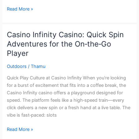
Read More »
Casino Infinity Casino: Quick Spin
Casino
Infinity
Adventures for the On‑the‑Go
Casino:
Player
Quick
Spin
Outdoors
/
Thamu
Adventures
Quick Play Culture at Casino Infinity When you’re looking
for
for a burst of excitement that fits into a coffee break, the
the
Casino Infinity casino offers a playground designed for
On‑the‑Go
speed. The platform feels like a high‑speed train—every
Player
click delivers a new spin or a fresh hand at a live table. The
vibe is fast‑paced: slots
Read More »