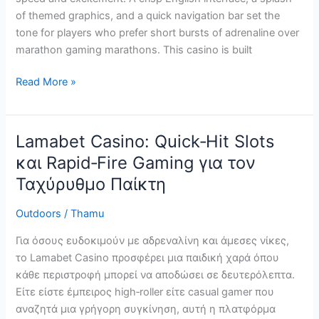
Instant
of themed graphics, and a quick navigation bar set the
Action
tone for players who prefer short bursts of adrenaline over
marathon gaming marathons. This casino is built
Read More »
Lamabet Casino: Quick‑Hit Slots
Lamabet
Casino:
και Rapid‑Fire Gaming για τον
Quick‑Hit
Ταχύρυθμο Παίκτη
Slots
και
Outdoors
/
Thamu
Rapid‑Fire
Για όσους ευδοκιμούν με αδρεναλίνη και άμεσες νίκες,
Gaming
το Lamabet Casino προσφέρει μια παιδική χαρά όπου
για
κάθε περιστροφή μπορεί να αποδώσει σε δευτερόλεπτα.
τον
Είτε είστε έμπειρος high‑roller είτε casual gamer που
Ταχύρυθμο
αναζητά μια γρήγορη συγκίνηση, αυτή η πλατφόρμα
Παίκτη