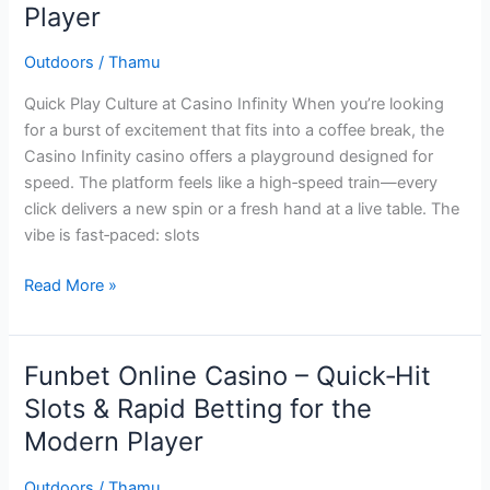
Player
Quick
Spin
Outdoors
/
Thamu
Adventures
Quick Play Culture at Casino Infinity When you’re looking
for
for a burst of excitement that fits into a coffee break, the
the
Casino Infinity casino offers a playground designed for
On‑the‑Go
speed. The platform feels like a high‑speed train—every
Player
click delivers a new spin or a fresh hand at a live table. The
vibe is fast‑paced: slots
Read More »
Funbet Online Casino – Quick‑Hit
Funbet
Online
Slots & Rapid Betting for the
Casino
Modern Player
–
Quick‑Hit
Outdoors
/
Thamu