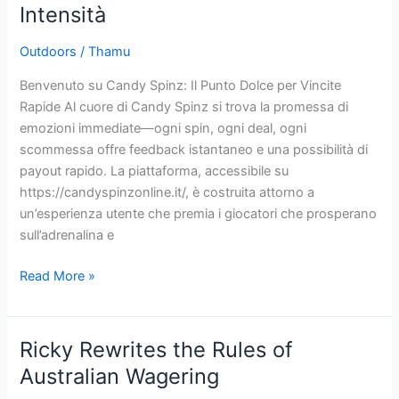
Online
Intensità
Casino:
Vittorie
Outdoors
/
Thamu
Veloci
Benvenuto su Candy Spinz: Il Punto Dolce per Vincite
per
Rapide Al cuore di Candy Spinz si trova la promessa di
il
emozioni immediate—ogni spin, ogni deal, ogni
Giocatore
scommessa offre feedback istantaneo e una possibilità di
ad
payout rapido. La piattaforma, accessibile su
Alta
https://candyspinzonline.it/, è costruita attorno a
Intensità
un’esperienza utente che premia i giocatori che prosperano
sull’adrenalina e
Read More »
Ricky Rewrites the Rules of
Ricky
Rewrites
Australian Wagering
the