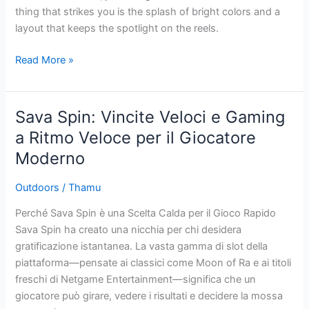
thing that strikes you is the splash of bright colors and a
layout that keeps the spotlight on the reels.
Read More »
Sava Spin: Vincite Veloci e Gaming
Sava
Spin:
a Ritmo Veloce per il Giocatore
Vincite
Moderno
Veloci
e
Outdoors
/
Thamu
Gaming
Perché Sava Spin è una Scelta Calda per il Gioco Rapido
a
Sava Spin ha creato una nicchia per chi desidera
Ritmo
gratificazione istantanea. La vasta gamma di slot della
Veloce
piattaforma—pensate ai classici come Moon of Ra e ai titoli
per
freschi di Netgame Entertainment—significa che un
il
giocatore può girare, vedere i risultati e decidere la mossa
Giocatore