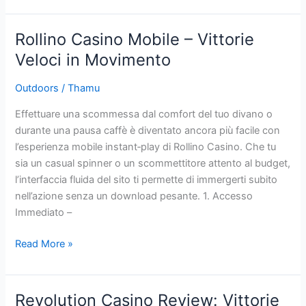
Rollino Casino Mobile – Vittorie
Rollino
Casino
Veloci in Movimento
Mobile
–
Outdoors
/
Thamu
Vittorie
Effettuare una scommessa dal comfort del tuo divano o
Veloci
durante una pausa caffè è diventato ancora più facile con
in
l’esperienza mobile instant‑play di Rollino Casino. Che tu
Movimento
sia un casual spinner o un scommettitore attento al budget,
l’interfaccia fluida del sito ti permette di immergerti subito
nell’azione senza un download pesante. 1. Accesso
Immediato –
Read More »
Revolution Casino Review: Vittorie
Revolution