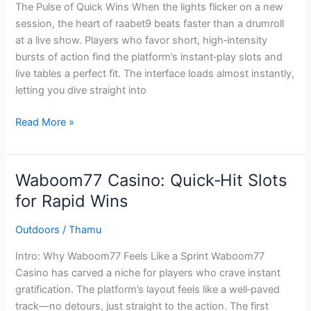
The Pulse of Quick Wins When the lights flicker on a new
Live
session, the heart of raabet9 beats faster than a drumroll
Action
at a live show. Players who favor short, high‑intensity
for
bursts of action find the platform’s instant‑play slots and
Rapid‑Fire
live tables a perfect fit. The interface loads almost instantly,
Gamblers
letting you dive straight into
Read More »
Waboom77 Casino: Quick‑Hit Slots
Waboom77
Casino:
for Rapid Wins
Quick‑Hit
Slots
Outdoors
/
Thamu
for
Intro: Why Waboom77 Feels Like a Sprint Waboom77
Rapid
Casino has carved a niche for players who crave instant
Wins
gratification. The platform’s layout feels like a well‑paved
track—no detours, just straight to the action. The first