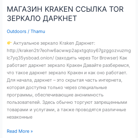
МАГАЗИН KRAKEN ССЫЛКА TOR
МАГАЗИН
KRAKEN
ЗЕРКАЛО ДАРКНЕТ
ССЫЛКА
TOR
Outdoors
/
Thamu
ЗЕРКАЛО
Актуальное зеркало Kraken Даркнет:
ДАРКНЕТ
http://kraken2tr7eohw6acwwp2apxtgqtoy67gzggozvuzmg
lc7yq35ysboad.onion/ (заходить через Tor Browser) Как
работает даркнет зеркало Кракен Давайте разберемся,
что такое даркнет зеркало Кракен и как оно работает.
Для начала, даркнет – это скрытая часть интернета,
которая доступна только через специальные
программы, обеспечивающие анонимность
пользователей. Здесь обычно торгуют запрещенными
товарами и услугами, а также проводятся различные
незаконные
Read More »