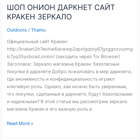
ШОП ОНИОН ДАРКНЕТ САЙТ
ШОП
ОНИОН
КРАКЕН ЗЕРКАЛО
ДАРКНЕТ
САЙТ
Outdoors
/
Thamu
КРАКЕН
Официальный сайт Кракен:
ЗЕРКАЛО
http://kraken2tr7eohw6acwwp2apxtgqtoy67gzggozvuzmg
lc7yq35ysboad.onion/ (заходить через Tor Browser)
Заголовок: Зеркало магазина Кракен: безопасные
покупки в даркнете Добро пожаловать в мир даркнета,
где анонимность и конфиденциальность играют
ключевую роль. Однако, как можно быть уверенным,
что покупки, сделанные в даркнете, будут безопасными
и надежными? В этой статье мы рассмотрим зеркало
магазина Кракен и его важную роль в
Read More »