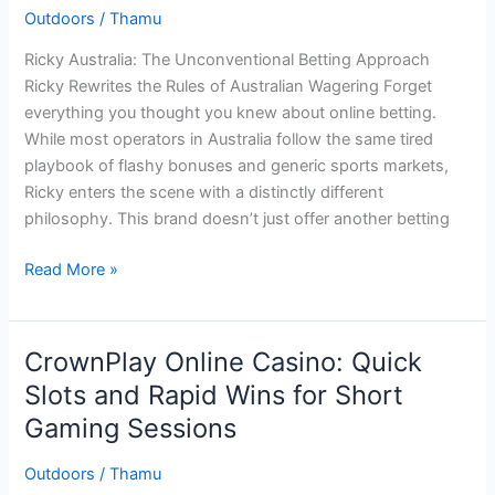
Rules
Outdoors
/
Thamu
of
Ricky Australia: The Unconventional Betting Approach
Australian
Ricky Rewrites the Rules of Australian Wagering Forget
Wagering
everything you thought you knew about online betting.
While most operators in Australia follow the same tired
playbook of flashy bonuses and generic sports markets,
Ricky enters the scene with a distinctly different
philosophy. This brand doesn’t just offer another betting
Read More »
CrownPlay Online Casino: Quick
CrownPlay
Online
Slots and Rapid Wins for Short
Casino:
Gaming Sessions
Quick
Slots
Outdoors
/
Thamu
and