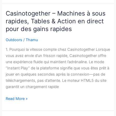
Casinotogether – Machines à sous
Casinotogether
–
rapides, Tables & Action en direct
Machines
pour des gains rapides
à
sous
Outdoors
/
Thamu
rapides,
1. Pourquoi la vitesse compte chez Casinotogether Lorsque
Tables
vous avez envie d’un frisson rapide, Casinotogether offre
&
une expérience fluide qui maintient l’adrénaline. Le mode
Action
“Instant Play” de la plateforme signifie que vous êtes prêt à
en
jouer en quelques secondes après la connexion—pas de
direct
téléchargements, pas d’attente. Le moteur HTML5 du site
pour
garantit un chargement rapide
des
gains
Read More »
rapides