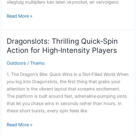
vliegtuig multipliers kan laten skyrocket, en vervolgens
Edge
Read More »
Dragonslots: Thrilling Quick‑Spin
Dragonslots:
Thrilling
Action for High‑Intensity Players
Quick‑Spin
Action
Outdoors
/
Thamu
for
1. The Dragon’s Bite: Quick Wins in a Slot‑Filled World When
High‑Intensity
you log into Dragonslots, the first thing that grabs your
Players
attention is the vibrant layout that screams excitement.
The platform is built around fast, adrenaline‑pumping slots
that let you chase wins in seconds rather than hours. In
these short bursts, every spin feels like
Read More »