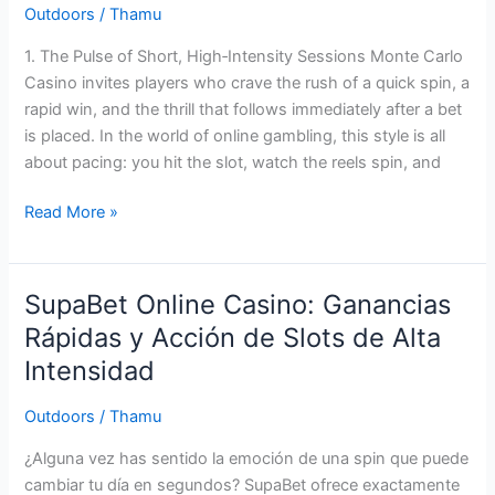
Mastery
Outdoors
/
Thamu
for
1. The Pulse of Short, High‑Intensity Sessions Monte Carlo
the
Casino invites players who crave the rush of a quick spin, a
High‑Intensity
rapid win, and the thrill that follows immediately after a bet
Gamer
is placed. In the world of online gambling, this style is all
about pacing: you hit the slot, watch the reels spin, and
Read More »
SupaBet Online Casino: Ganancias
SupaBet
Online
Rápidas y Acción de Slots de Alta
Casino:
Intensidad
Ganancias
Rápidas
Outdoors
/
Thamu
y
¿Alguna vez has sentido la emoción de una spin que puede
Acción
cambiar tu día en segundos? SupaBet ofrece exactamente
de