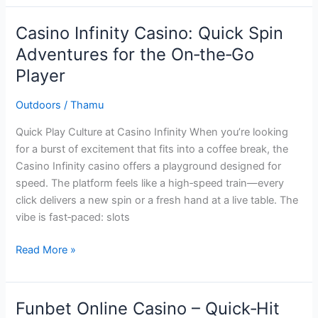
Casino Infinity Casino: Quick Spin
Casino
Infinity
Adventures for the On‑the‑Go
Casino:
Player
Quick
Spin
Outdoors
/
Thamu
Adventures
Quick Play Culture at Casino Infinity When you’re looking
for
for a burst of excitement that fits into a coffee break, the
the
Casino Infinity casino offers a playground designed for
On‑the‑Go
speed. The platform feels like a high‑speed train—every
Player
click delivers a new spin or a fresh hand at a live table. The
vibe is fast‑paced: slots
Read More »
Funbet Online Casino – Quick‑Hit
Funbet