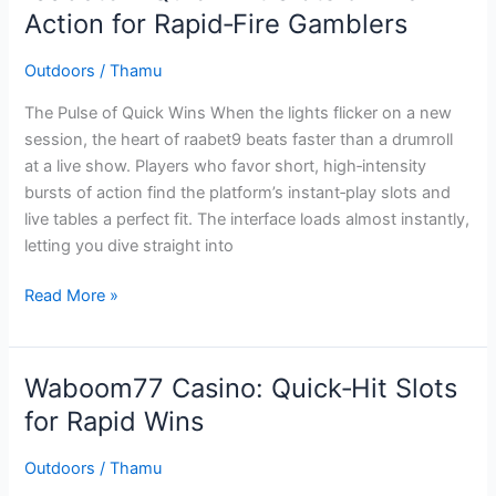
–
Action for Rapid‑Fire Gamblers
Quick‑Hit
Slots
Outdoors
/
Thamu
&
The Pulse of Quick Wins When the lights flicker on a new
Live
session, the heart of raabet9 beats faster than a drumroll
Action
at a live show. Players who favor short, high‑intensity
for
bursts of action find the platform’s instant‑play slots and
Rapid‑Fire
live tables a perfect fit. The interface loads almost instantly,
Gamblers
letting you dive straight into
Read More »
Waboom77 Casino: Quick‑Hit Slots
Waboom77
Casino:
for Rapid Wins
Quick‑Hit
Slots
Outdoors
/
Thamu
for