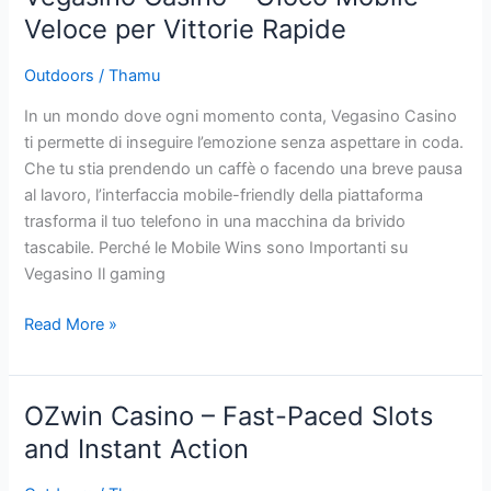
Casino
Veloce per Vittorie Rapide
–
Gioco
Outdoors
/
Thamu
Mobile
In un mondo dove ogni momento conta, Vegasino Casino
Veloce
ti permette di inseguire l’emozione senza aspettare in coda.
per
Che tu stia prendendo un caffè o facendo una breve pausa
Vittorie
al lavoro, l’interfaccia mobile-friendly della piattaforma
Rapide
trasforma il tuo telefono in una macchina da brivido
tascabile. Perché le Mobile Wins sono Importanti su
Vegasino Il gaming
Read More »
OZwin Casino – Fast-Paced Slots
OZwin
Casino
and Instant Action
–
Fast-