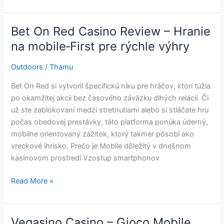
Bet On Red Casino Review – Hranie
Bet
On
na mobile‑First pre rýchle výhry
Red
Casino
Outdoors
/
Thamu
Review
Bet On Red si vytvoril špecifickú niku pre hráčov, ktorí túžia
–
po okamžitej akcii bez časového záväzku dlhých relácií. Či
Hranie
už ste zablokovaní medzi stretnutiami alebo si stláčate hru
na
počas obedovej prestávky, táto platforma ponúka úderný,
mobile‑First
mobilne orientovaný zážitok, ktorý takmer pôsobí ako
pre
vreckové ihrisko. Prečo je Mobile dôležitý v dnešnom
rýchle
kasínovom prostredí Vzostup smartphonov
výhry
Read More »
Vegasino Casino – Gioco Mobile
Vegasino