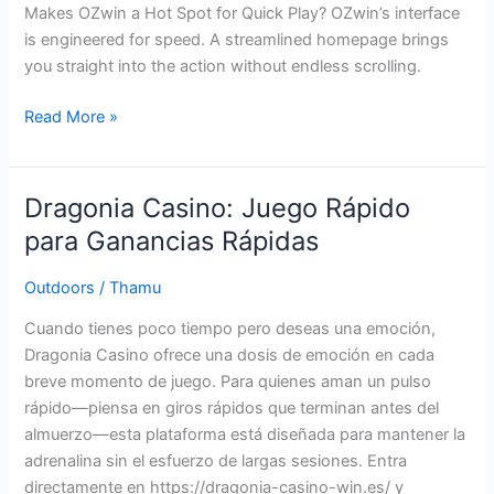
Makes OZwin a Hot Spot for Quick Play? OZwin’s interface
is engineered for speed. A streamlined homepage brings
you straight into the action without endless scrolling.
Read More »
Dragonia Casino: Juego Rápido
Dragonia
Casino:
para Ganancias Rápidas
Juego
Rápido
Outdoors
/
Thamu
para
Cuando tienes poco tiempo pero deseas una emoción,
Ganancias
Dragonia Casino ofrece una dosis de emoción en cada
Rápidas
breve momento de juego. Para quienes aman un pulso
rápido—piensa en giros rápidos que terminan antes del
almuerzo—esta plataforma está diseñada para mantener la
adrenalina sin el esfuerzo de largas sesiones. Entra
directamente en https://dragonia-casino-win.es/ y