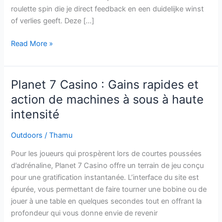
roulette spin die je direct feedback en een duidelijke winst
of verlies geeft. Deze […]
Read More »
Planet 7 Casino : Gains rapides et
Planet
7
action de machines à sous à haute
Casino
intensité
:
Gains
Outdoors
/
Thamu
rapides
Pour les joueurs qui prospèrent lors de courtes poussées
et
d’adrénaline, Planet 7 Casino offre un terrain de jeu conçu
action
pour une gratification instantanée. L’interface du site est
de
épurée, vous permettant de faire tourner une bobine ou de
machines
jouer à une table en quelques secondes tout en offrant la
à
profondeur qui vous donne envie de revenir
sous