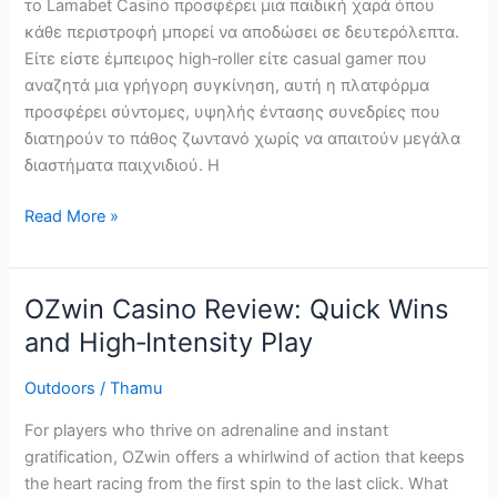
το Lamabet Casino προσφέρει μια παιδική χαρά όπου
για
κάθε περιστροφή μπορεί να αποδώσει σε δευτερόλεπτα.
τον
Είτε είστε έμπειρος high‑roller είτε casual gamer που
Ταχύρυθμο
αναζητά μια γρήγορη συγκίνηση, αυτή η πλατφόρμα
Παίκτη
προσφέρει σύντομες, υψηλής έντασης συνεδρίες που
διατηρούν το πάθος ζωντανό χωρίς να απαιτούν μεγάλα
διαστήματα παιχνιδιού. Η
Read More »
OZwin Casino Review: Quick Wins
OZwin
Casino
and High‑Intensity Play
Review:
Quick
Outdoors
/
Thamu
Wins
For players who thrive on adrenaline and instant
and
gratification, OZwin offers a whirlwind of action that keeps
High‑Intensity
the heart racing from the first spin to the last click. What
Play