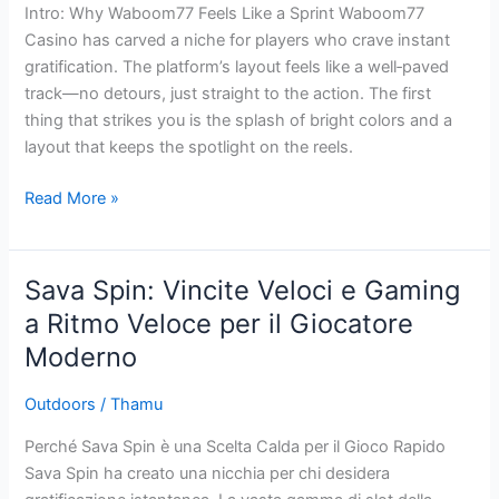
Intro: Why Waboom77 Feels Like a Sprint Waboom77
Rapid
Casino has carved a niche for players who crave instant
Wins
gratification. The platform’s layout feels like a well‑paved
track—no detours, just straight to the action. The first
thing that strikes you is the splash of bright colors and a
layout that keeps the spotlight on the reels.
Read More »
Sava Spin: Vincite Veloci e Gaming
Sava
Spin:
a Ritmo Veloce per il Giocatore
Vincite
Moderno
Veloci
e
Outdoors
/
Thamu
Gaming
Perché Sava Spin è una Scelta Calda per il Gioco Rapido
a
Sava Spin ha creato una nicchia per chi desidera
Ritmo