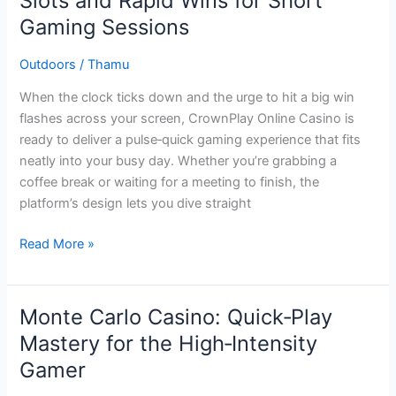
Slots and Rapid Wins for Short
Casino:
Gaming Sessions
Quick
Slots
Outdoors
/
Thamu
and
When the clock ticks down and the urge to hit a big win
Rapid
flashes across your screen, CrownPlay Online Casino is
Wins
ready to deliver a pulse‑quick gaming experience that fits
for
neatly into your busy day. Whether you’re grabbing a
Short
coffee break or waiting for a meeting to finish, the
Gaming
platform’s design lets you dive straight
Sessions
Read More »
Monte Carlo Casino: Quick‑Play
Monte
Carlo
Mastery for the High‑Intensity
Casino:
Gamer
Quick‑Play