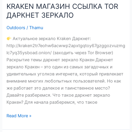
KRAKEN МАГАЗИН ССЫЛКА TOR
KRAKEN
МАГАЗИН
ДАРКНЕТ ЗЕРКАЛО
ССЫЛКА
TOR
Outdoors
/
Thamu
ДАРКНЕТ
Актуальное зеркало Kraken Даркнет:
ЗЕРКАЛО
http://kraken2tr7eohw6acwwp2apxtgqtoy67gzggozvuzmg
lc7yq35ysboad.onion/ (заходить через Tor Browser)
Раскрытие темы даркнет зеркало Кракен Даркнет
зеркало Кракен – это один из самых загадочных и
удивительных уголков интернета, который привлекает
внимание многих любопытных пользователей. Но как
же работает это далекое и таинственное место?
Давайте разберемся. Что такое даркнет зеркало
Кракен? Для начала разберемся, что такое
Read More »