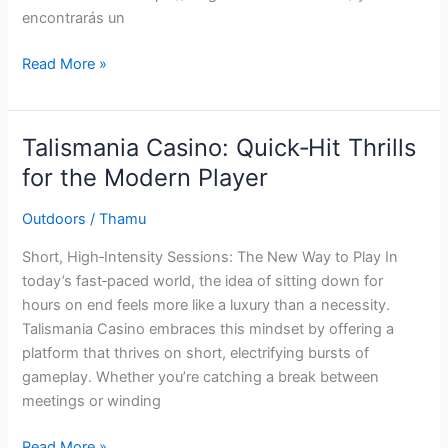
encontrarás un
Read More »
Talismania Casino: Quick‑Hit Thrills
Talismania
Casino:
for the Modern Player
Quick‑Hit
Thrills
Outdoors
/
Thamu
for
Short, High‑Intensity Sessions: The New Way to Play In
the
today’s fast‑paced world, the idea of sitting down for
Modern
hours on end feels more like a luxury than a necessity.
Player
Talismania Casino embraces this mindset by offering a
platform that thrives on short, electrifying bursts of
gameplay. Whether you’re catching a break between
meetings or winding
Read More »