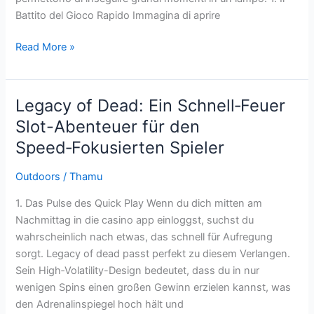
Giocatore
Battito del Gioco Rapido Immagina di aprire
Frizzante
Read More »
Legacy of Dead: Ein Schnell‑Feuer
Legacy
of
Slot-Abenteuer für den
Dead:
Speed‑Fokusierten Spieler
Ein
Schnell‑Feuer
Outdoors
/
Thamu
Slot-
1. Das Pulse des Quick Play Wenn du dich mitten am
Abenteuer
Nachmittag in die casino app einloggst, suchst du
für
wahrscheinlich nach etwas, das schnell für Aufregung
den
sorgt. Legacy of dead passt perfekt zu diesem Verlangen.
Speed‑Fokusierten
Sein High‑Volatility-Design bedeutet, dass du in nur
Spieler
wenigen Spins einen großen Gewinn erzielen kannst, was
den Adrenalinspiegel hoch hält und