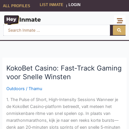
Skip
LIST INMATE
LOGIN
ALL PROFILES
|
to
content
Search
...
KokoBet Casino: Fast‑Track Gaming
KokoBet
Casino:
voor Snelle Winsten
Fast‑Track
Gaming
Outdoors
/
Thamu
voor
1. The Pulse of Short, High‑Intensity Sessions Wanneer je
Snelle
de KokoBet Casino‑platform betreedt, valt meteen het
Winsten
onmiskenbare ritme van snel spelen op. In plaats van
marathonmarathons, kijk je naar een reeks korte bursts—
denk aan 20‑minuten slots sprints of een snelle 5‑minuten