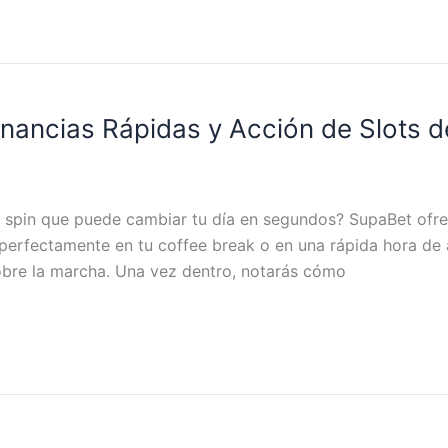
nancias Rápidas y Acción de Slots de
a spin que puede cambiar tu día en segundos? SupaBet of
n perfectamente en tu coffee break o en una rápida hora de
 sobre la marcha. Una vez dentro, notarás cómo