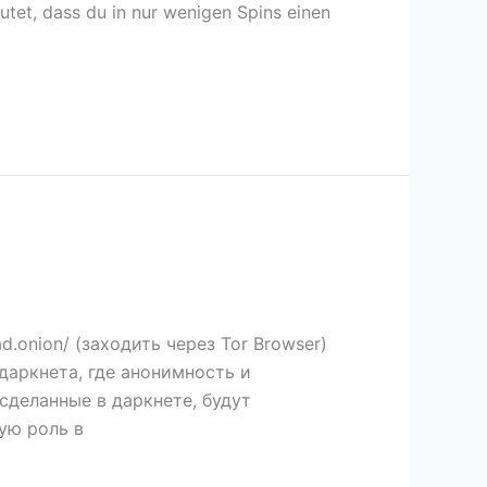
utet, dass du in nur wenigen Spins einen
onion/ (заходить через Tor Browser)
даркнета, где анонимность и
сделанные в даркнете, будут
ую роль в