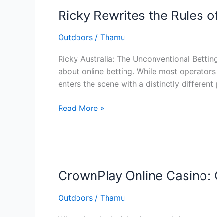
Ricky Rewrites the Rules o
Ricky
Rewrites
Outdoors
/
Thamu
the
Rules
Ricky Australia: The Unconventional Betti
of
about online betting. While most operators
Australian
enters the scene with a distinctly different
Wagering
Read More »
CrownPlay Online Casino: 
CrownPlay
Online
Outdoors
/
Thamu
Casino:
Quick