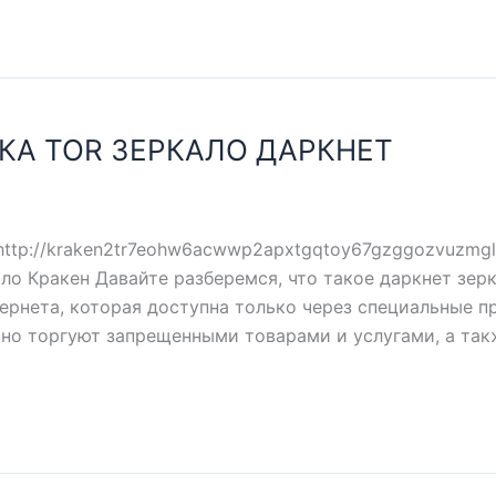
КА TOR ЗЕРКАЛО ДАРКНЕТ
http://kraken2tr7eohw6acwwp2apxtgqtoy67gzggozvuzmgl
ало Кракен Давайте разберемся, что такое даркнет зерк
нтернета, которая доступна только через специальные
чно торгуют запрещенными товарами и услугами, а так