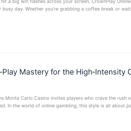
hit a big win flashes across your screen, CrownPlay Online 
r busy day. Whether you’re grabbing a coffee break or waitin
‑Play Mastery for the High‑Intensity
ns Monte Carlo Casino invites players who crave the rush of 
d. In the world of online gambling, this style is all about pa