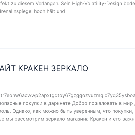
ekt zu diesem Verlangen. Sein High‑Volatility-Design bede
renalinspiegel hoch hält und
АЙТ КРАКЕН ЗЕРКАЛО
n2tr7eohw6acwwp2apxtgqtoy67gzggozvuzmglc7yq35ysboad.
езопасные покупки в даркнете Добро пожаловать в мир 
ль. Однако, как можно быть уверенным, что покупки, 
ье мы рассмотрим зеркало магазина Кракен и его важн