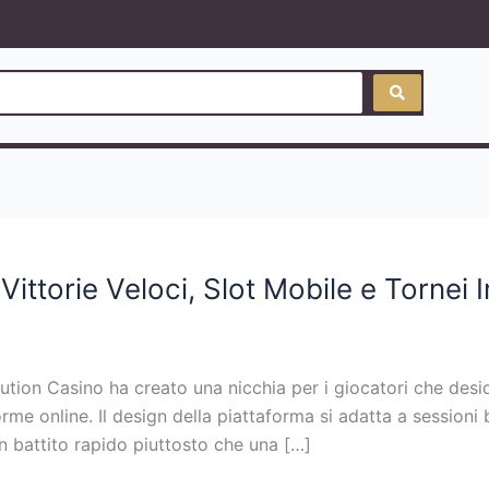
ittorie Veloci, Slot Mobile e Tornei 
olution Casino ha creato una nicchia per i giocatori che des
me online. Il design della piattaforma si adatta a sessioni b
battito rapido piuttosto che una […]