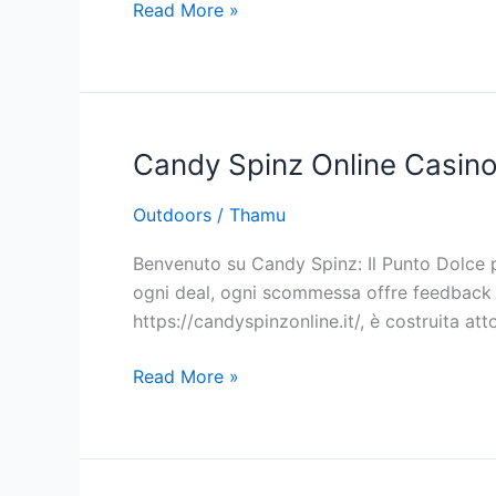
Read More »
Tornei
Immediati
Candy Spinz Online Casino: 
Candy
Spinz
Outdoors
/
Thamu
Online
Casino:
Benvenuto su Candy Spinz: Il Punto Dolce 
Vittorie
ogni deal, ogni scommessa offre feedback i
Veloci
https://candyspinzonline.it/, è costruita at
per
il
Read More »
Giocatore
ad
Alta
Intensità