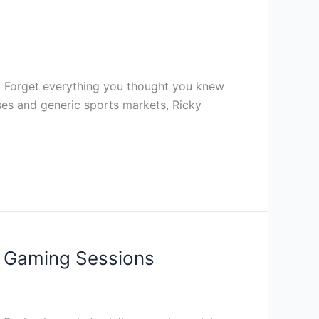
ng Forget everything you thought you knew
ses and generic sports markets, Ricky
t Gaming Sessions