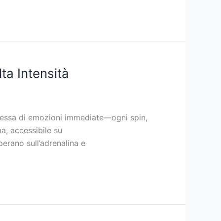
ta Intensità
omessa di emozioni immediate—ogni spin,
a, accessibile su
perano sull’adrenalina e