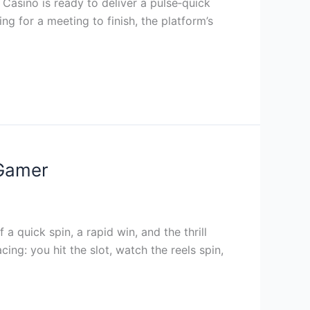
Casino is ready to deliver a pulse‑quick
g for a meeting to finish, the platform’s
 Gamer
a quick spin, a rapid win, and the thrill
cing: you hit the slot, watch the reels spin,