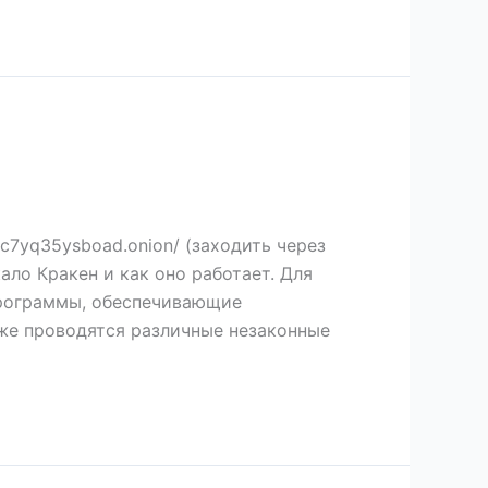
c7yq35ysboad.onion/ (заходить через
ало Кракен и как оно работает. Для
 программы, обеспечивающие
же проводятся различные незаконные