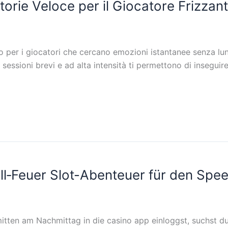
ttorie Veloce per il Giocatore Frizzan
nto per i giocatori che cercano emozioni istantanee senza l
 sessioni brevi e ad alta intensità ti permettono di inseguire
ll‑Feuer Slot-Abenteuer für den Spee
itten am Nachmittag in die casino app einloggst, suchst du