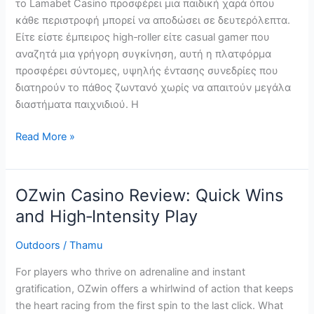
το Lamabet Casino προσφέρει μια παιδική χαρά όπου
για
κάθε περιστροφή μπορεί να αποδώσει σε δευτερόλεπτα.
τον
Είτε είστε έμπειρος high‑roller είτε casual gamer που
Ταχύρυθμο
αναζητά μια γρήγορη συγκίνηση, αυτή η πλατφόρμα
Παίκτη
προσφέρει σύντομες, υψηλής έντασης συνεδρίες που
διατηρούν το πάθος ζωντανό χωρίς να απαιτούν μεγάλα
διαστήματα παιχνιδιού. Η
Read More »
OZwin Casino Review: Quick Wins
OZwin
Casino
and High‑Intensity Play
Review:
Quick
Outdoors
/
Thamu
Wins
For players who thrive on adrenaline and instant
and
gratification, OZwin offers a whirlwind of action that keeps
High‑Intensity
the heart racing from the first spin to the last click. What
Play