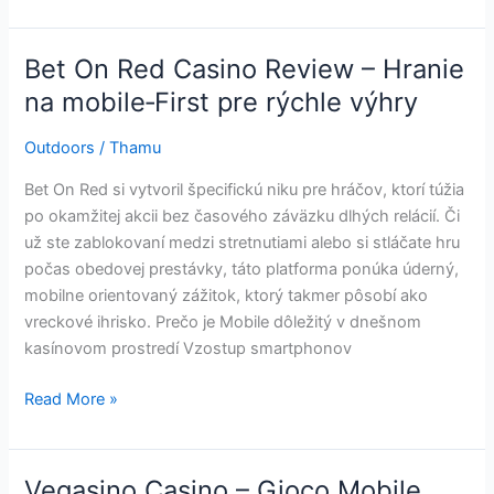
Bet On Red Casino Review – Hranie
Bet
On
na mobile‑First pre rýchle výhry
Red
Casino
Outdoors
/
Thamu
Review
Bet On Red si vytvoril špecifickú niku pre hráčov, ktorí túžia
–
po okamžitej akcii bez časového záväzku dlhých relácií. Či
Hranie
už ste zablokovaní medzi stretnutiami alebo si stláčate hru
na
počas obedovej prestávky, táto platforma ponúka úderný,
mobile‑First
mobilne orientovaný zážitok, ktorý takmer pôsobí ako
pre
vreckové ihrisko. Prečo je Mobile dôležitý v dnešnom
rýchle
kasínovom prostredí Vzostup smartphonov
výhry
Read More »
Vegasino Casino – Gioco Mobile
Vegasino