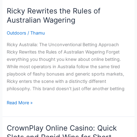
Ricky Rewrites the Rules of
Ricky
Rewrites
Australian Wagering
the
Rules
Outdoors
/
Thamu
of
Ricky Australia: The Unconventional Betting Approach
Australian
Ricky Rewrites the Rules of Australian Wagering Forget
Wagering
everything you thought you knew about online betting.
While most operators in Australia follow the same tired
playbook of flashy bonuses and generic sports markets,
Ricky enters the scene with a distinctly different
philosophy. This brand doesn’t just offer another betting
Read More »
CrownPlay Online Casino: Quick
CrownPlay
Online