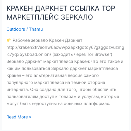
КРАКЕН ДАРКНЕТ ССЫЛКА ТОР
КРАКЕН
ДАРКНЕТ
МАРКЕТПЛЕЙС ЗЕРКАЛО
ССЫЛКА
ТОР
Outdoors
/
Thamu
МАРКЕТПЛЕЙС
Рабочее зеркало Кракен Даркнет:
ЗЕРКАЛО
http://kraken2tr7eohw6acwwp2apxtgqtoy67gzggozvuzmg
lc7yq35ysboad.onion/ (заходить через Tor Browser)
Зеркало даркнет маркетплейса Кракен: что это такое и
как им пользоваться Зеркало даркнет маркетплейса
Кракен – это альтернативная версия самого
популярного маркетплейса на темной стороне
интернета. Оно создано для того, чтобы обеспечить
пользователям доступ к товарам и услугам, которые
могут быть недоступны на обычных платформах.
Read More »