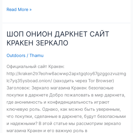
Read More »
ШОП ОНИОН ДАРКНЕТ САЙТ
ШОП
ОНИОН
КРАКЕН ЗЕРКАЛО
ДАРКНЕТ
САЙТ
Outdoors
/
Thamu
КРАКЕН
Официальный сайт Кракен:
ЗЕРКАЛО
http://kraken2tr7eohw6acwwp2apxtgqtoy67gzggozvuzmg
lc7yq35ysboad.onion/ (заходить через Tor Browser)
Заголовок: Зеркало магазина Кракен: безопасные
покупки в даркнете Добро пожаловать в мир даркнета,
где анонимность и конфиденциальность играют
ключевую роль. Однако, как можно быть уверенным,
что покупки, сделанные в даркнете, будут безопасными
и надежными? В этой статье мы рассмотрим зеркало
магазина Кракен и его важную роль в