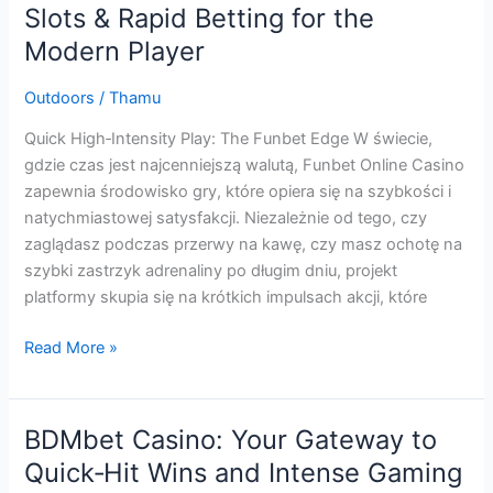
Online
Slots & Rapid Betting for the
Casino
Modern Player
–
Quick‑Hit
Outdoors
/
Thamu
Slots
Quick High‑Intensity Play: The Funbet Edge W świecie,
&
gdzie czas jest najcenniejszą walutą, Funbet Online Casino
Rapid
zapewnia środowisko gry, które opiera się na szybkości i
Betting
natychmiastowej satysfakcji. Niezależnie od tego, czy
for
zaglądasz podczas przerwy na kawę, czy masz ochotę na
the
szybki zastrzyk adrenaliny po długim dniu, projekt
Modern
platformy skupia się na krótkich impulsach akcji, które
Player
Read More »
BDMbet Casino: Your Gateway to
BDMbet
Casino:
Quick‑Hit Wins and Intense Gaming
Your