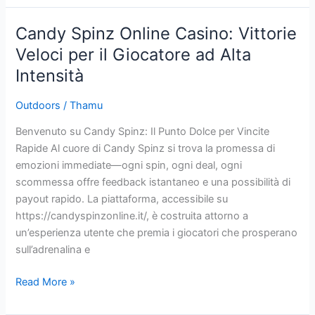
Candy Spinz Online Casino: Vittorie
Candy
Spinz
Veloci per il Giocatore ad Alta
Online
Intensità
Casino:
Vittorie
Outdoors
/
Thamu
Veloci
Benvenuto su Candy Spinz: Il Punto Dolce per Vincite
per
Rapide Al cuore di Candy Spinz si trova la promessa di
il
emozioni immediate—ogni spin, ogni deal, ogni
Giocatore
scommessa offre feedback istantaneo e una possibilità di
ad
payout rapido. La piattaforma, accessibile su
Alta
https://candyspinzonline.it/, è costruita attorno a
Intensità
un’esperienza utente che premia i giocatori che prosperano
sull’adrenalina e
Read More »