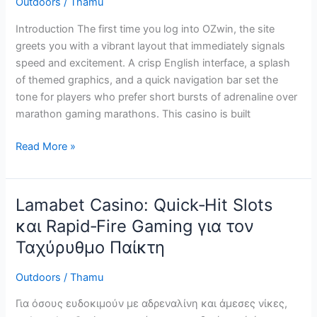
Outdoors
/
Thamu
Paced
Introduction The first time you log into OZwin, the site
Slots
greets you with a vibrant layout that immediately signals
and
speed and excitement. A crisp English interface, a splash
Instant
of themed graphics, and a quick navigation bar set the
Action
tone for players who prefer short bursts of adrenaline over
marathon gaming marathons. This casino is built
Read More »
Lamabet Casino: Quick‑Hit Slots
Lamabet
Casino:
και Rapid‑Fire Gaming για τον
Quick‑Hit
Ταχύρυθμο Παίκτη
Slots
και
Outdoors
/
Thamu
Rapid‑Fire
Για όσους ευδοκιμούν με αδρεναλίνη και άμεσες νίκες,
Gaming