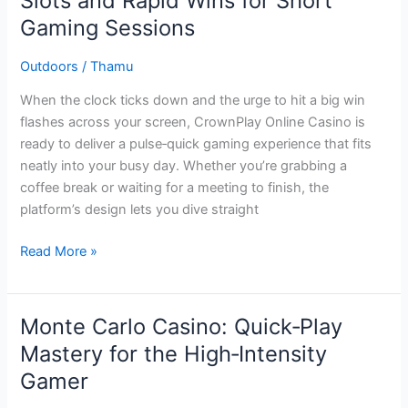
Slots and Rapid Wins for Short
Casino:
Gaming Sessions
Quick
Slots
Outdoors
/
Thamu
and
When the clock ticks down and the urge to hit a big win
Rapid
flashes across your screen, CrownPlay Online Casino is
Wins
ready to deliver a pulse‑quick gaming experience that fits
for
neatly into your busy day. Whether you’re grabbing a
Short
coffee break or waiting for a meeting to finish, the
Gaming
platform’s design lets you dive straight
Sessions
Read More »
Monte Carlo Casino: Quick‑Play
Monte
Carlo
Mastery for the High‑Intensity
Casino:
Gamer
Quick‑Play