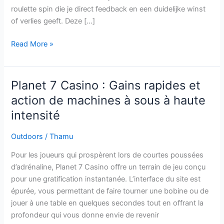
roulette spin die je direct feedback en een duidelijke winst
of verlies geeft. Deze […]
Read More »
Planet 7 Casino : Gains rapides et
Planet
7
action de machines à sous à haute
Casino
intensité
:
Gains
Outdoors
/
Thamu
rapides
Pour les joueurs qui prospèrent lors de courtes poussées
et
d’adrénaline, Planet 7 Casino offre un terrain de jeu conçu
action
pour une gratification instantanée. L’interface du site est
de
épurée, vous permettant de faire tourner une bobine ou de
machines
jouer à une table en quelques secondes tout en offrant la
à
profondeur qui vous donne envie de revenir
sous