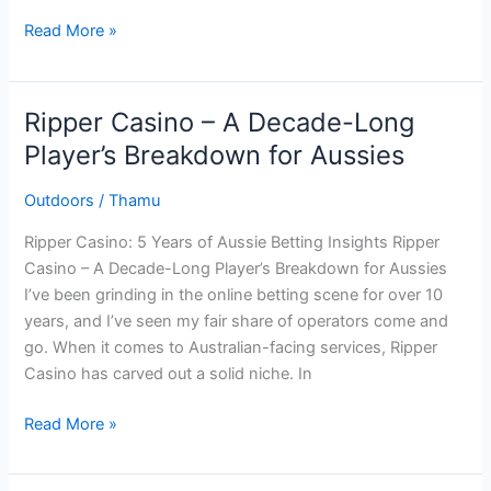
à
Read More »
haute
intensité
Ripper Casino – A Decade-Long
Ripper
Casino
Player’s Breakdown for Aussies
–
A
Outdoors
/
Thamu
Decade-
Ripper Casino: 5 Years of Aussie Betting Insights Ripper
Long
Casino – A Decade-Long Player’s Breakdown for Aussies
Player’s
I’ve been grinding in the online betting scene for over 10
Breakdown
years, and I’ve seen my fair share of operators come and
for
go. When it comes to Australian-facing services, Ripper
Aussies
Casino has carved out a solid niche. In
Read More »