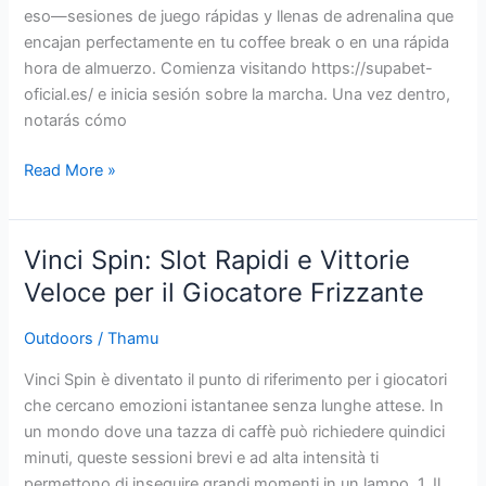
eso—sesiones de juego rápidas y llenas de adrenalina que
Slots
encajan perfectamente en tu coffee break o en una rápida
de
hora de almuerzo. Comienza visitando https://supabet-
Alta
oficial.es/ e inicia sesión sobre la marcha. Una vez dentro,
Intensidad
notarás cómo
Read More »
Vinci Spin: Slot Rapidi e Vittorie
Vinci
Spin:
Veloce per il Giocatore Frizzante
Slot
Rapidi
Outdoors
/
Thamu
e
Vinci Spin è diventato il punto di riferimento per i giocatori
Vittorie
che cercano emozioni istantanee senza lunghe attese. In
Veloce
un mondo dove una tazza di caffè può richiedere quindici
per
minuti, queste sessioni brevi e ad alta intensità ti
il
permettono di inseguire grandi momenti in un lampo. 1. Il