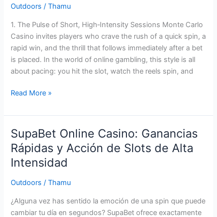
Mastery
Outdoors
/
Thamu
for
1. The Pulse of Short, High‑Intensity Sessions Monte Carlo
the
Casino invites players who crave the rush of a quick spin, a
High‑Intensity
rapid win, and the thrill that follows immediately after a bet
Gamer
is placed. In the world of online gambling, this style is all
about pacing: you hit the slot, watch the reels spin, and
Read More »
SupaBet Online Casino: Ganancias
SupaBet
Online
Rápidas y Acción de Slots de Alta
Casino:
Intensidad
Ganancias
Rápidas
Outdoors
/
Thamu
y
¿Alguna vez has sentido la emoción de una spin que puede
Acción
cambiar tu día en segundos? SupaBet ofrece exactamente
de