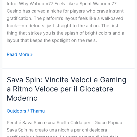
Intro: Why Waboom77 Feels Like a Sprint Waboom77
Rapid
Casino has carved a niche for players who crave instant
Wins
gratification. The platform’s layout feels like a well‑paved
track—no detours, just straight to the action. The first
thing that strikes you is the splash of bright colors and a
layout that keeps the spotlight on the reels.
Read More »
Sava Spin: Vincite Veloci e Gaming
Sava
Spin:
a Ritmo Veloce per il Giocatore
Vincite
Moderno
Veloci
e
Outdoors
/
Thamu
Gaming
Perché Sava Spin è una Scelta Calda per il Gioco Rapido
a
Sava Spin ha creato una nicchia per chi desidera
Ritmo