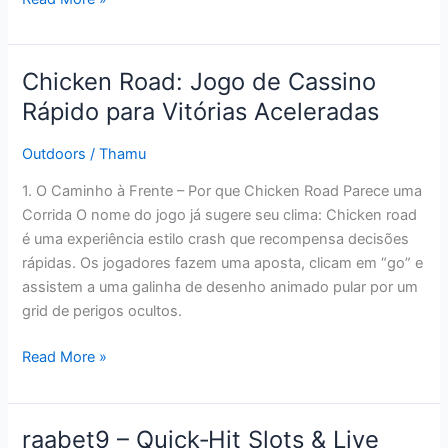
Chicken Road: Jogo de Cassino
Chicken
Road:
Rápido para Vitórias Aceleradas
Jogo
de
Outdoors
/
Thamu
Cassino
1. O Caminho à Frente – Por que Chicken Road Parece uma
Rápido
Corrida O nome do jogo já sugere seu clima: Chicken road
para
é uma experiência estilo crash que recompensa decisões
Vitórias
rápidas. Os jogadores fazem uma aposta, clicam em “go” e
Aceleradas
assistem a uma galinha de desenho animado pular por um
grid de perigos ocultos.
Read More »
raabet9 – Quick‑Hit Slots & Live
raabet9