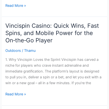
Read More »
Vincispin Casino: Quick Wins, Fast
Vincispin
Casino:
Spins, and Mobile Power for the
Quick
On‑the‑Go Player
Wins,
Fast
Outdoors
/
Thamu
Spins,
1. Why Vincispin Loves the Sprint Vincispin has carved a
and
niche for players who crave instant adrenaline and
Mobile
immediate gratification. The platform’s layout is designed
Power
to pull you in, deliver a spin or a bet, and let you exit with a
for
win or a new goal – all in a few minutes. If you’re the
the
On‑the‑Go
Read More »
Player