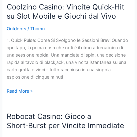
Coolzino Casino: Vincite Quick‑Hit
Coolzino
Casino:
su Slot Mobile e Giochi dal Vivo
Vincite
Quick‑Hit
Outdoors
/
Thamu
su
1. Quick Pulse: Come Si Svolgono le Sessioni Brevi Quando
Slot
apri l’app, la prima cosa che noti è il ritmo adrenalinico di
Mobile
una sessione rapida. Una manciata di spin, una decisione
e
rapida al tavolo di blackjack, una vincita istantanea su una
Giochi
carta gratta e vinci – tutto racchiuso in una singola
dal
esplosione di cinque minuti
Vivo
Read More »
Robocat Casino: Gioco a
Robocat
Casino:
Short‑Burst per Vincite Immediate
Gioco