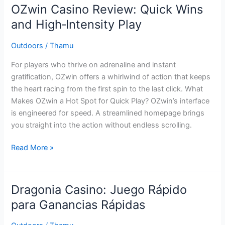
OZwin Casino Review: Quick Wins
OZwin
Casino
and High‑Intensity Play
Review:
Quick
Outdoors
/
Thamu
Wins
For players who thrive on adrenaline and instant
and
gratification, OZwin offers a whirlwind of action that keeps
High‑Intensity
the heart racing from the first spin to the last click. What
Play
Makes OZwin a Hot Spot for Quick Play? OZwin’s interface
is engineered for speed. A streamlined homepage brings
you straight into the action without endless scrolling.
Read More »
Dragonia Casino: Juego Rápido
Dragonia
Casino:
para Ganancias Rápidas
Juego
Rápido