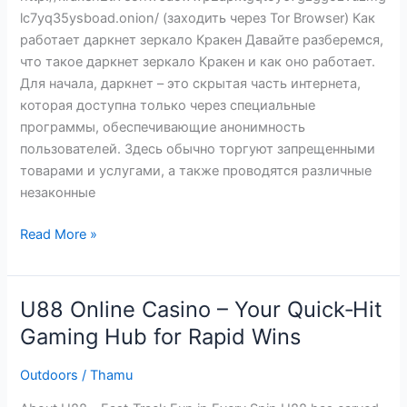
lc7yq35ysboad.onion/ (заходить через Tor Browser) Как
работает даркнет зеркало Кракен Давайте разберемся,
что такое даркнет зеркало Кракен и как оно работает.
Для начала, даркнет – это скрытая часть интернета,
которая доступна только через специальные
программы, обеспечивающие анонимность
пользователей. Здесь обычно торгуют запрещенными
товарами и услугами, а также проводятся различные
незаконные
Read More »
U88 Online Casino – Your Quick‑Hit
U88
Online
Gaming Hub for Rapid Wins
Casino
–
Outdoors
/
Thamu
Your