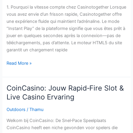
rapides,
1. Pourquoi la vitesse compte chez Casinotogether Lorsque
Tables
vous avez envie d’un frisson rapide, Casinotogether offre
&
une expérience fluide qui maintient l’adrénaline. Le mode
Action
“Instant Play” de la plateforme signifie que vous êtes prêt à
en
jouer en quelques secondes après la connexion—pas de
direct
téléchargements, pas d’attente. Le moteur HTML5 du site
pour
garantit un chargement rapide
des
gains
Read More »
rapides
CoinCasino: Jouw Rapid‑Fire Slot &
CoinCasino:
Jouw
Live Casino Ervaring
Rapid‑Fire
Slot
Outdoors
/
Thamu
&
Welkom bij CoinCasino: De Snel‑Pace Speelplaats
Live
CoinCasino heeft een niche gevonden voor spelers die
Casino