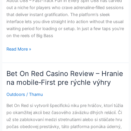
About U88 – Fast‑Track Fun in Every Spin U88 has carved
Quick‑Hit
out a niche for players who crave adrenaline‑filled sessions
Gaming
that deliver instant gratification. The platform’s sleek
Hub
interface lets you dive straight into action without the usual
for
waiting period for loading or setup. In just a few taps you’re
Rapid
on the reels of Big Bass
Wins
Read More »
Bet On Red Casino Review – Hranie
Bet
On
na mobile‑First pre rýchle výhry
Red
Casino
Outdoors
/
Thamu
Review
Bet On Red si vytvoril špecifickú niku pre hráčov, ktorí túžia
–
po okamžitej akcii bez časového záväzku dlhých relácií. Či
Hranie
už ste zablokovaní medzi stretnutiami alebo si stláčate hru
na
počas obedovej prestávky, táto platforma ponúka úderný,
mobile‑First