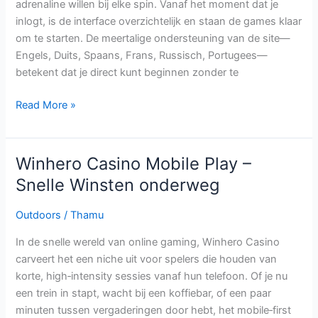
adrenaline willen bij elke spin. Vanaf het moment dat je
Ervaring
inlogt, is de interface overzichtelijk en staan de games klaar
om te starten. De meertalige ondersteuning van de site—
Engels, Duits, Spaans, Frans, Russisch, Portugees—
betekent dat je direct kunt beginnen zonder te
Read More »
Winhero Casino Mobile Play –
Winhero
Casino
Snelle Winsten onderweg
Mobile
Play
Outdoors
/
Thamu
–
In de snelle wereld van online gaming, Winhero Casino
Snelle
carveert het een niche uit voor spelers die houden van
Winsten
korte, high‑intensity sessies vanaf hun telefoon. Of je nu
onderweg
een trein in stapt, wacht bij een koffiebar, of een paar
minuten tussen vergaderingen door hebt, het mobile‑first