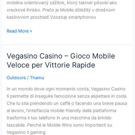
mobilne orientovaný zážitok, ktorý takmer pôsobí ako
pre
vreckové ihrisko. Prečo je Mobile dôležitý v dnešnom
rýchle
kasínovom prostredí Vzostup smartphonov
výhry
Read More »
Vegasino Casino – Gioco Mobile
Vegasino
Casino
Veloce per Vittorie Rapide
–
Gioco
Outdoors
/
Thamu
Mobile
In un mondo dove ogni momento conta, Vegasino Casino
Veloce
ti permette di inseguire l’emozione senza aspettare in coda.
per
Che tu stia prendendo un caffè o facendo una breve pausa
Vittorie
al lavoro, l’interfaccia mobile-friendly della piattaforma
Rapide
trasforma il tuo telefono in una macchina da brivido
tascabile. Perché le Mobile Wins sono Importanti su
Vegasino Il gaming