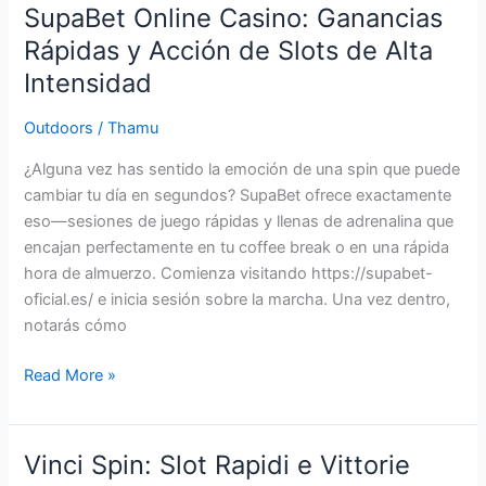
SupaBet Online Casino: Ganancias
SupaBet
Online
Rápidas y Acción de Slots de Alta
Casino:
Intensidad
Ganancias
Rápidas
Outdoors
/
Thamu
y
¿Alguna vez has sentido la emoción de una spin que puede
Acción
cambiar tu día en segundos? SupaBet ofrece exactamente
de
eso—sesiones de juego rápidas y llenas de adrenalina que
Slots
encajan perfectamente en tu coffee break o en una rápida
de
hora de almuerzo. Comienza visitando https://supabet-
Alta
oficial.es/ e inicia sesión sobre la marcha. Una vez dentro,
Intensidad
notarás cómo
Read More »
Vinci Spin: Slot Rapidi e Vittorie
Vinci