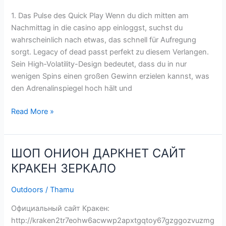
Slot-
1. Das Pulse des Quick Play Wenn du dich mitten am
Abenteuer
Nachmittag in die casino app einloggst, suchst du
für
wahrscheinlich nach etwas, das schnell für Aufregung
den
sorgt. Legacy of dead passt perfekt zu diesem Verlangen.
Speed‑Fokusierten
Sein High‑Volatility-Design bedeutet, dass du in nur
Spieler
wenigen Spins einen großen Gewinn erzielen kannst, was
den Adrenalinspiegel hoch hält und
Read More »
ШОП ОНИОН ДАРКНЕТ САЙТ
ШОП
ОНИОН
КРАКЕН ЗЕРКАЛО
ДАРКНЕТ
САЙТ
Outdoors
/
Thamu
КРАКЕН
Официальный сайт Кракен:
ЗЕРКАЛО
http://kraken2tr7eohw6acwwp2apxtgqtoy67gzggozvuzmg