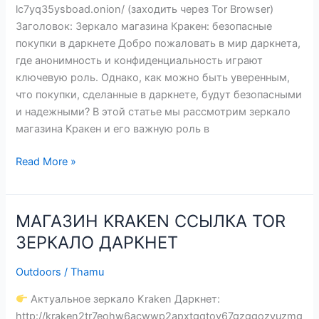
lc7yq35ysboad.onion/ (заходить через Tor Browser)
Заголовок: Зеркало магазина Кракен: безопасные
покупки в даркнете Добро пожаловать в мир даркнета,
где анонимность и конфиденциальность играют
ключевую роль. Однако, как можно быть уверенным,
что покупки, сделанные в даркнете, будут безопасными
и надежными? В этой статье мы рассмотрим зеркало
магазина Кракен и его важную роль в
Read More »
МАГАЗИН KRAKEN ССЫЛКА TOR
МАГАЗИН
KRAKEN
ЗЕРКАЛО ДАРКНЕТ
ССЫЛКА
TOR
Outdoors
/
Thamu
ЗЕРКАЛО
Актуальное зеркало Kraken Даркнет:
ДАРКНЕТ
http://kraken2tr7eohw6acwwp2apxtgqtoy67gzggozvuzmg