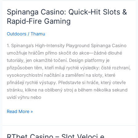
Spinanga Casino: Quick‑Hit Slots &
Spinanga
Casino:
Rapid‑Fire Gaming
Quick‑Hit
Slots
Outdoors
/
Thamu
&
1. Spinanga’s High‑Intensity Playground Spinanga Casino
Rapid‑Fire
umožňuje hráčům přímo skočit do akce—žádné dlouhé
Gaming
tutoriály, jen okamžité točení. Design platformy je
přizpůsoben těm, kteří milují rychlé výsledky: čisté rozhraní,
vysokorychlostní načítání a zaměření na sloty, které
přinášejí rychlé výstupy. Představte si hráče, který otevře
stránku, klikne na oblíbený stroj a během několika sekund
uvidí výhru nebo
Read More »
RTbet Casino – Slot Veloci e
RTbet