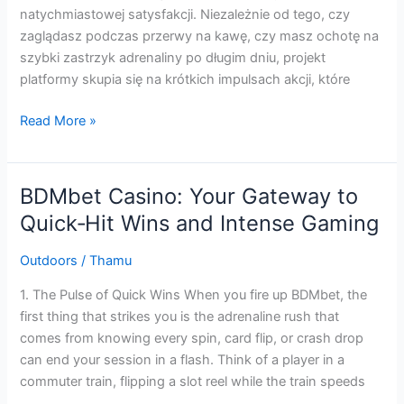
natychmiastowej satysfakcji. Niezależnie od tego, czy
for
zaglądasz podczas przerwy na kawę, czy masz ochotę na
the
szybki zastrzyk adrenaliny po długim dniu, projekt
Modern
platformy skupia się na krótkich impulsach akcji, które
Player
Read More »
BDMbet Casino: Your Gateway to
BDMbet
Casino:
Quick‑Hit Wins and Intense Gaming
Your
Gateway
Outdoors
/
Thamu
to
1. The Pulse of Quick Wins When you fire up BDMbet, the
Quick‑Hit
first thing that strikes you is the adrenaline rush that
Wins
comes from knowing every spin, card flip, or crash drop
and
can end your session in a flash. Think of a player in a
Intense
commuter train, flipping a slot reel while the train speeds
Gaming