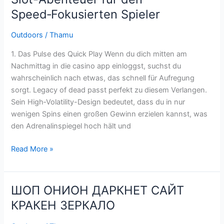
Dead:
Speed‑Fokusierten Spieler
Ein
Schnell‑Feuer
Outdoors
/
Thamu
Slot-
1. Das Pulse des Quick Play Wenn du dich mitten am
Abenteuer
Nachmittag in die casino app einloggst, suchst du
für
wahrscheinlich nach etwas, das schnell für Aufregung
den
sorgt. Legacy of dead passt perfekt zu diesem Verlangen.
Speed‑Fokusierten
Sein High‑Volatility-Design bedeutet, dass du in nur
Spieler
wenigen Spins einen großen Gewinn erzielen kannst, was
den Adrenalinspiegel hoch hält und
Read More »
ШОП ОНИОН ДАРКНЕТ САЙТ
ШОП
ОНИОН
КРАКЕН ЗЕРКАЛО
ДАРКНЕТ