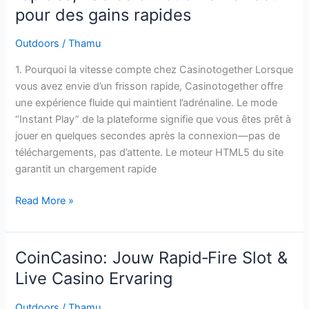
Machines
pour des gains rapides
à
sous
Outdoors
/
Thamu
rapides,
1. Pourquoi la vitesse compte chez Casinotogether Lorsque
Tables
vous avez envie d’un frisson rapide, Casinotogether offre
&
une expérience fluide qui maintient l’adrénaline. Le mode
Action
“Instant Play” de la plateforme signifie que vous êtes prêt à
en
jouer en quelques secondes après la connexion—pas de
direct
téléchargements, pas d’attente. Le moteur HTML5 du site
pour
garantit un chargement rapide
des
gains
Read More »
rapides
CoinCasino: Jouw Rapid‑Fire Slot &
CoinCasino:
Jouw
Live Casino Ervaring
Rapid‑Fire
Slot
Outdoors
/
Thamu