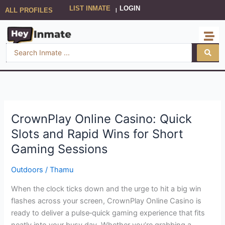
Skip
LIST INMATE
LOGIN
ALL PROFILES
|
to
content
Search
...
CrownPlay Online Casino: Quick
CrownPlay
Online
Slots and Rapid Wins for Short
Casino:
Gaming Sessions
Quick
Slots
Outdoors
/
Thamu
and
When the clock ticks down and the urge to hit a big win
Rapid
flashes across your screen, CrownPlay Online Casino is
Wins
ready to deliver a pulse‑quick gaming experience that fits
for