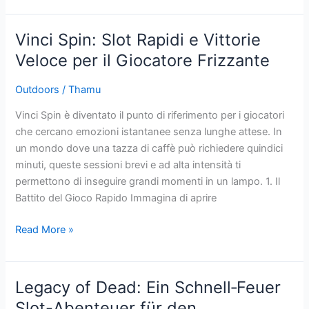
Vinci Spin: Slot Rapidi e Vittorie
Vinci
Spin:
Veloce per il Giocatore Frizzante
Slot
Rapidi
Outdoors
/
Thamu
e
Vinci Spin è diventato il punto di riferimento per i giocatori
Vittorie
che cercano emozioni istantanee senza lunghe attese. In
Veloce
un mondo dove una tazza di caffè può richiedere quindici
per
minuti, queste sessioni brevi e ad alta intensità ti
il
permettono di inseguire grandi momenti in un lampo. 1. Il
Giocatore
Battito del Gioco Rapido Immagina di aprire
Frizzante
Read More »
Legacy of Dead: Ein Schnell‑Feuer
Legacy
of
Slot-Abenteuer für den