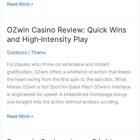
Read More »
OZwin Casino Review: Quick Wins
OZwin
Casino
and High‑Intensity Play
Review:
Quick
Outdoors
/
Thamu
Wins
For players who thrive on adrenaline and instant
and
gratification, OZwin offers a whirlwind of action that keeps
High‑Intensity
the heart racing from the first spin to the last click. What
Play
Makes OZwin a Hot Spot for Quick Play? OZwin’s interface
is engineered for speed. A streamlined homepage brings
you straight into the action without endless scrolling.
Read More »