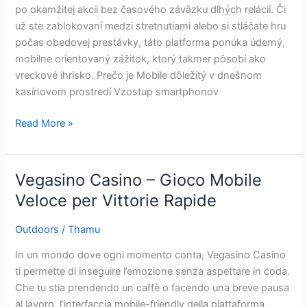
po okamžitej akcii bez časového záväzku dlhých relácií. Či
Hranie
už ste zablokovaní medzi stretnutiami alebo si stláčate hru
na
počas obedovej prestávky, táto platforma ponúka úderný,
mobile‑First
mobilne orientovaný zážitok, ktorý takmer pôsobí ako
pre
vreckové ihrisko. Prečo je Mobile dôležitý v dnešnom
rýchle
kasínovom prostredí Vzostup smartphonov
výhry
Read More »
Vegasino Casino – Gioco Mobile
Vegasino
Casino
Veloce per Vittorie Rapide
–
Gioco
Outdoors
/
Thamu
Mobile
In un mondo dove ogni momento conta, Vegasino Casino
Veloce
ti permette di inseguire l’emozione senza aspettare in coda.
per
Che tu stia prendendo un caffè o facendo una breve pausa
Vittorie
al lavoro, l’interfaccia mobile-friendly della piattaforma