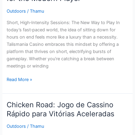
Quick‑Hit
Thrills
Outdoors
/
Thamu
for
Short, High‑Intensity Sessions: The New Way to Play In
the
today’s fast‑paced world, the idea of sitting down for
Modern
hours on end feels more like a luxury than a necessity.
Player
Talismania Casino embraces this mindset by offering a
platform that thrives on short, electrifying bursts of
gameplay. Whether you’re catching a break between
meetings or winding
Read More »
Chicken Road: Jogo de Cassino
Chicken
Road:
Rápido para Vitórias Aceleradas
Jogo
de
Outdoors
/
Thamu
Cassino