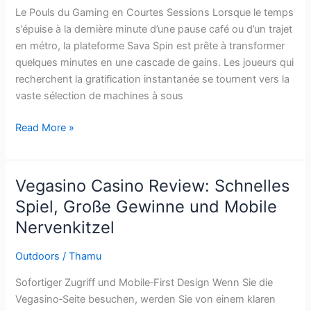
Gains
Le Pouls du Gaming en Courtes Sessions Lorsque le temps
rapides
s’épuise à la dernière minute d’une pause café ou d’un trajet
et
en métro, la plateforme Sava Spin est prête à transformer
Machines
quelques minutes en une cascade de gains. Les joueurs qui
à
recherchent la gratification instantanée se tournent vers la
sous
vaste sélection de machines à sous
ultra‑rapides
Read More »
Vegasino Casino Review: Schnelles
Vegasino
Casino
Spiel, Große Gewinne und Mobile
Review:
Nervenkitzel
Schnelles
Spiel,
Outdoors
/
Thamu
Große
Sofortiger Zugriff und Mobile‑First Design Wenn Sie die
Gewinne
Vegasino‑Seite besuchen, werden Sie von einem klaren
und