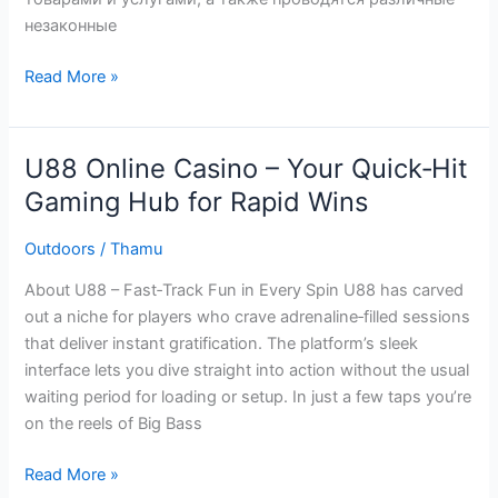
незаконные
Read More »
U88 Online Casino – Your Quick‑Hit
U88
Online
Gaming Hub for Rapid Wins
Casino
–
Outdoors
/
Thamu
Your
About U88 – Fast‑Track Fun in Every Spin U88 has carved
Quick‑Hit
out a niche for players who crave adrenaline‑filled sessions
Gaming
that deliver instant gratification. The platform’s sleek
Hub
interface lets you dive straight into action without the usual
for
waiting period for loading or setup. In just a few taps you’re
Rapid
on the reels of Big Bass
Wins
Read More »