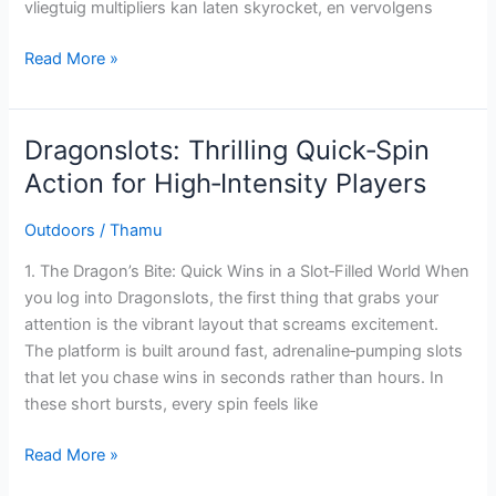
vliegtuig multipliers kan laten skyrocket, en vervolgens
Edge
Read More »
Dragonslots: Thrilling Quick‑Spin
Dragonslots:
Thrilling
Action for High‑Intensity Players
Quick‑Spin
Action
Outdoors
/
Thamu
for
1. The Dragon’s Bite: Quick Wins in a Slot‑Filled World When
High‑Intensity
you log into Dragonslots, the first thing that grabs your
Players
attention is the vibrant layout that screams excitement.
The platform is built around fast, adrenaline‑pumping slots
that let you chase wins in seconds rather than hours. In
these short bursts, every spin feels like
Read More »