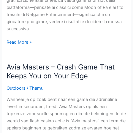
gratificazione istantanea. La vasta gamma di slot della
Veloce
piattaforma—pensate ai classici come Moon of Ra e ai titoli
per
freschi di Netgame Entertainment—significa che un
il
giocatore può girare, vedere i risultati e decidere la mossa
Giocatore
successiva
Moderno
Read More »
Avia Masters – Crash Game That
Avia
Masters
Keeps You on Your Edge
–
Crash
Outdoors
/
Thamu
Game
Wanneer je op zoek bent naar een game die adrenaline
That
levert in seconden, treedt Avia Masters op als een
Keeps
topkeuze voor snelle spanning en directe beloningen. In de
You
wereld van flash casino actie is “Avia masters” een term die
on
spelers beginnen te gebruiken zodra ze ervaren hoe het
Your