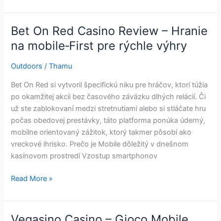
Bet On Red Casino Review – Hranie
Bet
On
na mobile‑First pre rýchle výhry
Red
Casino
Outdoors
/
Thamu
Review
Bet On Red si vytvoril špecifickú niku pre hráčov, ktorí túžia
–
po okamžitej akcii bez časového záväzku dlhých relácií. Či
Hranie
už ste zablokovaní medzi stretnutiami alebo si stláčate hru
na
počas obedovej prestávky, táto platforma ponúka úderný,
mobile‑First
mobilne orientovaný zážitok, ktorý takmer pôsobí ako
pre
vreckové ihrisko. Prečo je Mobile dôležitý v dnešnom
rýchle
kasínovom prostredí Vzostup smartphonov
výhry
Read More »
Vegasino Casino – Gioco Mobile
Vegasino