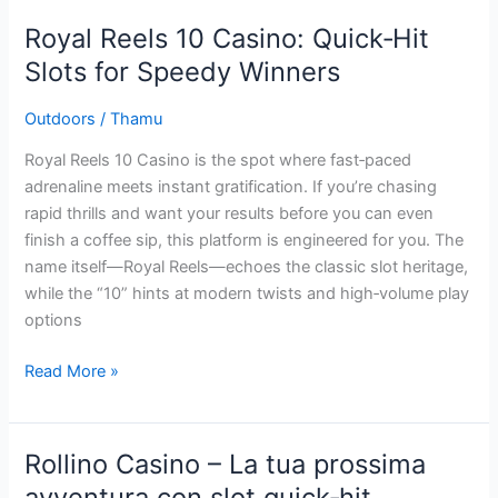
Royal Reels 10 Casino: Quick‑Hit
Royal
Reels
Slots for Speedy Winners
10
Casino:
Outdoors
/
Thamu
Quick‑Hit
Royal Reels 10 Casino is the spot where fast‑paced
Slots
adrenaline meets instant gratification. If you’re chasing
for
rapid thrills and want your results before you can even
Speedy
finish a coffee sip, this platform is engineered for you. The
Winners
name itself—Royal Reels—echoes the classic slot heritage,
while the “10” hints at modern twists and high‑volume play
options
Read More »
Rollino Casino – La tua prossima
Rollino
Casino
avventura con slot quick‑hit