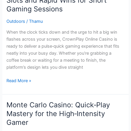
Slots and Rapid Wins for Short
Casino:
Gaming Sessions
Quick
Slots
Outdoors
/
Thamu
and
When the clock ticks down and the urge to hit a big win
Rapid
flashes across your screen, CrownPlay Online Casino is
Wins
ready to deliver a pulse‑quick gaming experience that fits
for
neatly into your busy day. Whether you’re grabbing a
Short
coffee break or waiting for a meeting to finish, the
Gaming
platform’s design lets you dive straight
Sessions
Read More »
Monte Carlo Casino: Quick‑Play
Monte
Carlo
Mastery for the High‑Intensity
Casino:
Gamer
Quick‑Play