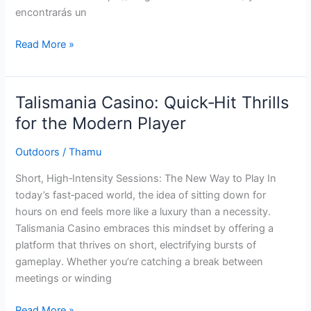
encontrarás un
Read More »
Talismania Casino: Quick‑Hit Thrills
Talismania
Casino:
for the Modern Player
Quick‑Hit
Thrills
Outdoors
/
Thamu
for
Short, High‑Intensity Sessions: The New Way to Play In
the
today’s fast‑paced world, the idea of sitting down for
Modern
hours on end feels more like a luxury than a necessity.
Player
Talismania Casino embraces this mindset by offering a
platform that thrives on short, electrifying bursts of
gameplay. Whether you’re catching a break between
meetings or winding
Read More »