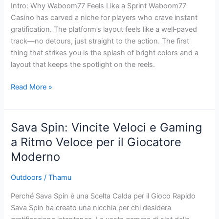
Intro: Why Waboom77 Feels Like a Sprint Waboom77
Rapid
Casino has carved a niche for players who crave instant
Wins
gratification. The platform’s layout feels like a well‑paved
track—no detours, just straight to the action. The first
thing that strikes you is the splash of bright colors and a
layout that keeps the spotlight on the reels.
Read More »
Sava Spin: Vincite Veloci e Gaming
Sava
Spin:
a Ritmo Veloce per il Giocatore
Vincite
Moderno
Veloci
e
Outdoors
/
Thamu
Gaming
Perché Sava Spin è una Scelta Calda per il Gioco Rapido
a
Sava Spin ha creato una nicchia per chi desidera
Ritmo