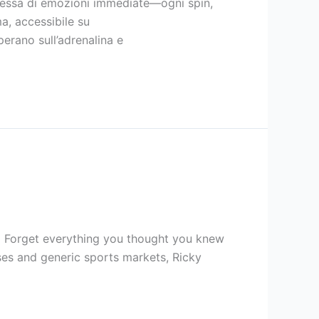
omessa di emozioni immediate—ogni spin,
a, accessibile su
perano sull’adrenalina e
ng Forget everything you thought you knew
ses and generic sports markets, Ricky