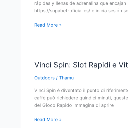
rápidas y llenas de adrenalina que encaja
y
https://supabet-oficial.es/ e inicia sesión
Acción
de
Read More »
Slots
de
Alta
Intensidad
Vinci Spin: Slot Rapidi e Vi
Vinci
Spin:
Outdoors
/
Thamu
Slot
Rapidi
Vinci Spin è diventato il punto di riferime
e
caffè può richiedere quindici minuti, queste
Vittorie
del Gioco Rapido Immagina di aprire
Veloce
per
Read More »
il