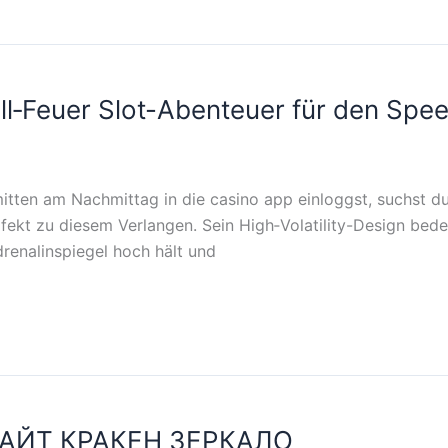
ll‑Feuer Slot-Abenteuer für den Spee
itten am Nachmittag in die casino app einloggst, suchst du
ekt zu diesem Verlangen. Sein High‑Volatility-Design bede
renalinspiegel hoch hält und
АЙТ КРАКЕН ЗЕРКАЛО