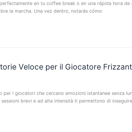
n perfectamente en tu coffee break o en una rápida hora de
 sobre la marcha. Una vez dentro, notarás cómo
ttorie Veloce per il Giocatore Frizzan
nto per i giocatori che cercano emozioni istantanee senza l
 sessioni brevi e ad alta intensità ti permettono di inseguire