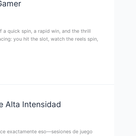
 Gamer
a quick spin, a rapid win, and the thrill
cing: you hit the slot, watch the reels spin,
 Alta Intensidad
rece exactamente eso—sesiones de juego