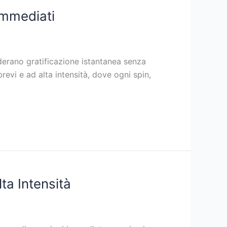
Immediati
iderano gratificazione istantanea senza
revi e ad alta intensità, dove ogni spin,
ta Intensità