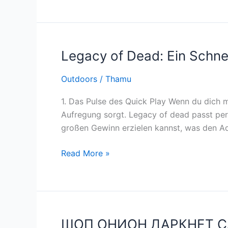
Giocatore
Frizzante
Legacy of Dead: Ein Schne
Legacy
of
Outdoors
/
Thamu
Dead:
Ein
1. Das Pulse des Quick Play Wenn du dich m
Schnell‑Feuer
Aufregung sorgt. Legacy of dead passt perf
Slot-
großen Gewinn erzielen kannst, was den Ad
Abenteuer
für
Read More »
den
Speed‑Fokusierten
Spieler
ШОП ОНИОН ДАРКНЕТ С
ШОП