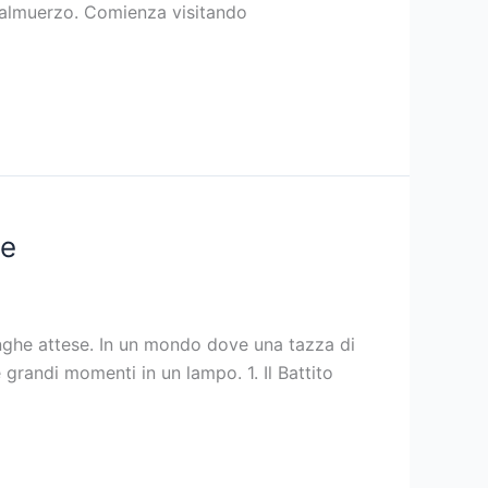
 almuerzo. Comienza visitando
te
unghe attese. In un mondo dove una tazza di
 grandi momenti in un lampo. 1. Il Battito