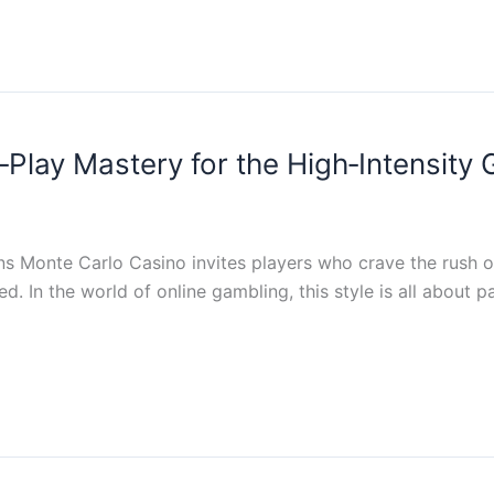
‑Play Mastery for the High‑Intensity
ns Monte Carlo Casino invites players who crave the rush of 
d. In the world of online gambling, this style is all about pa