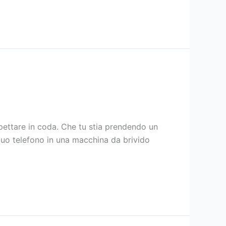
ettare in coda. Che tu stia prendendo un
 tuo telefono in una macchina da brivido