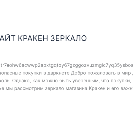
АЙТ КРАКЕН ЗЕРКАЛО
n2tr7eohw6acwwp2apxtgqtoy67gzggozvuzmglc7yq35ysboad.
езопасные покупки в даркнете Добро пожаловать в мир 
ль. Однако, как можно быть уверенным, что покупки, 
ье мы рассмотрим зеркало магазина Кракен и его важн