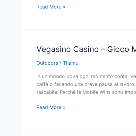
na
Read More »
mobile‑First
pre
rýchle
výhry
Vegasino Casino – Gioco M
Vegasino
Casino
Outdoors
/
Thamu
–
Gioco
In un mondo dove ogni momento conta, Vega
Mobile
caffè o facendo una breve pausa al lavoro, 
Veloce
tascabile. Perché le Mobile Wins sono Impo
per
Vittorie
Read More »
Rapide