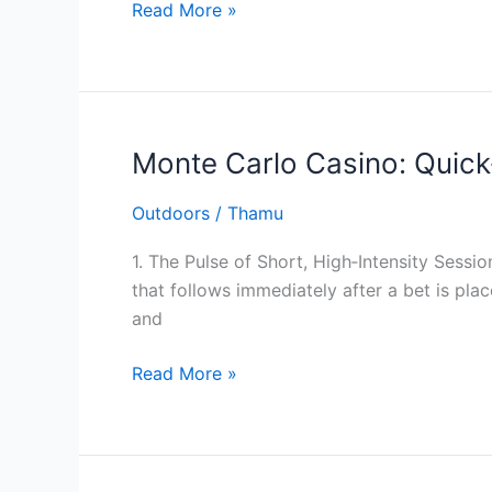
Read More »
for
Short
Gaming
Sessions
Monte Carlo Casino: Quick
Monte
Carlo
Outdoors
/
Thamu
Casino:
Quick‑Play
1. The Pulse of Short, High‑Intensity Sessio
Mastery
that follows immediately after a bet is place
for
and
the
High‑Intensity
Read More »
Gamer