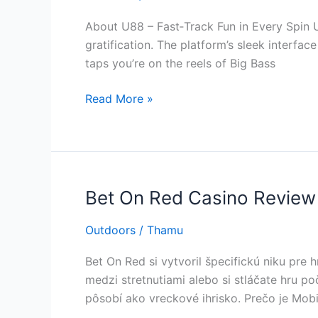
–
About U88 – Fast‑Track Fun in Every Spin U8
Your
gratification. The platform’s sleek interface
Quick‑Hit
taps you’re on the reels of Big Bass
Gaming
Hub
Read More »
for
Rapid
Wins
Bet On Red Casino Review –
Bet
On
Outdoors
/
Thamu
Red
Casino
Bet On Red si vytvoril špecifickú niku pre 
Review
medzi stretnutiami alebo si stláčate hru p
–
pôsobí ako vreckové ihrisko. Prečo je Mo
Hranie