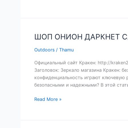
den
Speed‑Fokusierten
Spieler
ШОП ОНИОН ДАРКНЕТ С
ШОП
ОНИОН
Outdoors
/
Thamu
ДАРКНЕТ
САЙТ
Официальный сайт Кракен: http://krake
КРАКЕН
Заголовок: Зеркало магазина Кракен: б
ЗЕРКАЛО
конфиденциальность играют ключевую ро
безопасными и надежными? В этой стат
Read More »