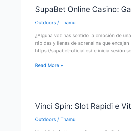
SupaBet Online Casino: Ga
SupaBet
Online
Outdoors
/
Thamu
Casino:
Ganancias
¿Alguna vez has sentido la emoción de un
Rápidas
rápidas y llenas de adrenalina que encaja
y
https://supabet-oficial.es/ e inicia sesión
Acción
de
Read More »
Slots
de
Alta
Intensidad
Vinci Spin: Slot Rapidi e Vi
Vinci
Spin:
Outdoors
/
Thamu
Slot
Rapidi