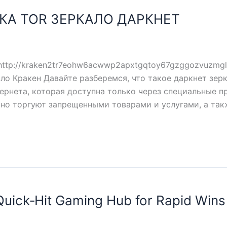
КА TOR ЗЕРКАЛО ДАРКНЕТ
http://kraken2tr7eohw6acwwp2apxtgqtoy67gzggozvuzmgl
ало Кракен Давайте разберемся, что такое даркнет зерк
нтернета, которая доступна только через специальные
чно торгуют запрещенными товарами и услугами, а так
Quick‑Hit Gaming Hub for Rapid Wins