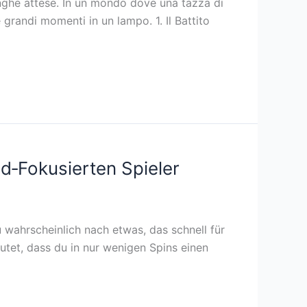
unghe attese. In un mondo dove una tazza di
 grandi momenti in un lampo. 1. Il Battito
d‑Fokusierten Spieler
 wahrscheinlich nach etwas, das schnell für
utet, dass du in nur wenigen Spins einen