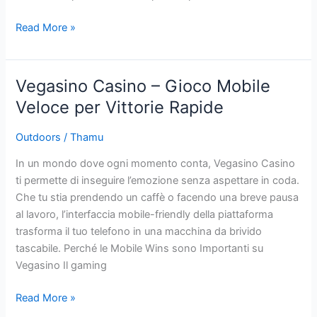
Read More »
Vegasino Casino – Gioco Mobile
Vegasino
Casino
Veloce per Vittorie Rapide
–
Gioco
Outdoors
/
Thamu
Mobile
In un mondo dove ogni momento conta, Vegasino Casino
Veloce
ti permette di inseguire l’emozione senza aspettare in coda.
per
Che tu stia prendendo un caffè o facendo una breve pausa
Vittorie
al lavoro, l’interfaccia mobile-friendly della piattaforma
Rapide
trasforma il tuo telefono in una macchina da brivido
tascabile. Perché le Mobile Wins sono Importanti su
Vegasino Il gaming
Read More »