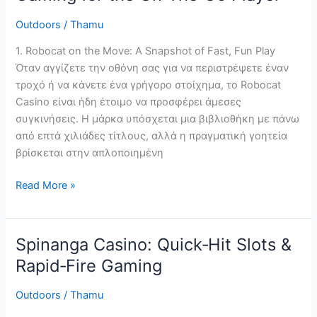
Quick‑Hit
Mobile
Outdoors
/
Thamu
Gaming
1. Robocat on the Move: A Snapshot of Fast, Fun Play
for
Όταν αγγίζετε την οθόνη σας για να περιστρέψετε έναν
the
τροχό ή να κάνετε ένα γρήγορο στοίχημα, το Robocat
On‑The‑Go
Casino είναι ήδη έτοιμο να προσφέρει άμεσες
Player
συγκινήσεις. Η μάρκα υπόσχεται μια βιβλιοθήκη με πάνω
από επτά χιλιάδες τίτλους, αλλά η πραγματική γοητεία
βρίσκεται στην απλοποιημένη
Read More »
Spinanga Casino: Quick‑Hit Slots &
Spinanga
Casino:
Rapid‑Fire Gaming
Quick‑Hit
Slots
Outdoors
/
Thamu
&