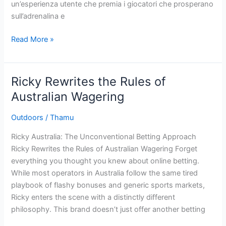
un’esperienza utente che premia i giocatori che prosperano
sull’adrenalina e
Read More »
Ricky Rewrites the Rules of
Ricky
Rewrites
Australian Wagering
the
Rules
Outdoors
/
Thamu
of
Ricky Australia: The Unconventional Betting Approach
Australian
Ricky Rewrites the Rules of Australian Wagering Forget
Wagering
everything you thought you knew about online betting.
While most operators in Australia follow the same tired
playbook of flashy bonuses and generic sports markets,
Ricky enters the scene with a distinctly different
philosophy. This brand doesn’t just offer another betting