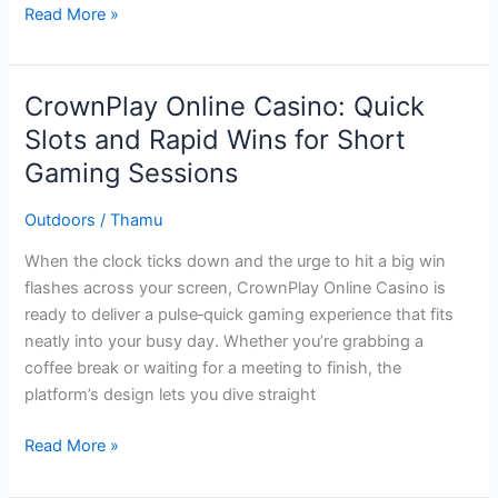
Read More »
CrownPlay Online Casino: Quick
CrownPlay
Online
Slots and Rapid Wins for Short
Casino:
Gaming Sessions
Quick
Slots
Outdoors
/
Thamu
and
When the clock ticks down and the urge to hit a big win
Rapid
flashes across your screen, CrownPlay Online Casino is
Wins
ready to deliver a pulse‑quick gaming experience that fits
for
neatly into your busy day. Whether you’re grabbing a
Short
coffee break or waiting for a meeting to finish, the
Gaming
platform’s design lets you dive straight
Sessions
Read More »