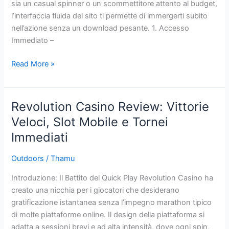
sia un casual spinner o un scommettitore attento al budget,
l’interfaccia fluida del sito ti permette di immergerti subito
nell’azione senza un download pesante. 1. Accesso
Immediato –
Read More »
Revolution Casino Review: Vittorie
Revolution
Casino
Veloci, Slot Mobile e Tornei
Review:
Immediati
Vittorie
Veloci,
Outdoors
/
Thamu
Slot
Introduzione: Il Battito del Quick Play Revolution Casino ha
Mobile
creato una nicchia per i giocatori che desiderano
e
gratificazione istantanea senza l’impegno marathon tipico
Tornei
di molte piattaforme online. Il design della piattaforma si
Immediati
adatta a sessioni brevi e ad alta intensità, dove ogni spin,