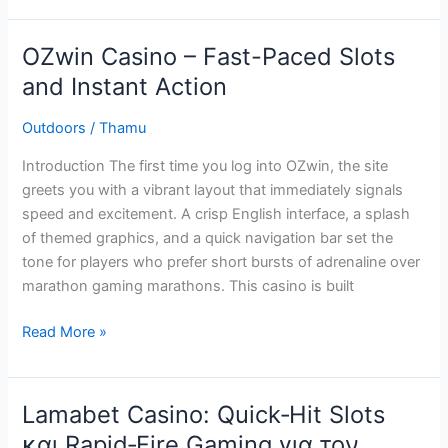
OZwin Casino – Fast-Paced Slots
OZwin
Casino
and Instant Action
–
Fast-
Outdoors
/
Thamu
Paced
Introduction The first time you log into OZwin, the site
Slots
greets you with a vibrant layout that immediately signals
and
speed and excitement. A crisp English interface, a splash
Instant
of themed graphics, and a quick navigation bar set the
Action
tone for players who prefer short bursts of adrenaline over
marathon gaming marathons. This casino is built
Read More »
Lamabet Casino: Quick‑Hit Slots
Lamabet
Casino:
και Rapid‑Fire Gaming για τον