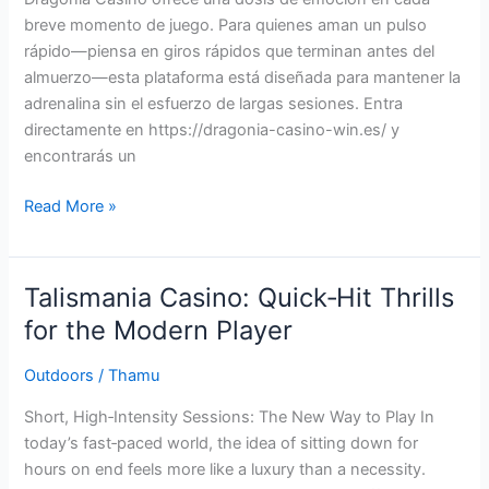
Rápidas
breve momento de juego. Para quienes aman un pulso
rápido—piensa en giros rápidos que terminan antes del
almuerzo—esta plataforma está diseñada para mantener la
adrenalina sin el esfuerzo de largas sesiones. Entra
directamente en https://dragonia-casino-win.es/ y
encontrarás un
Read More »
Talismania Casino: Quick‑Hit Thrills
Talismania
Casino:
for the Modern Player
Quick‑Hit
Thrills
Outdoors
/
Thamu
for
Short, High‑Intensity Sessions: The New Way to Play In
the
today’s fast‑paced world, the idea of sitting down for
Modern
hours on end feels more like a luxury than a necessity.
Player