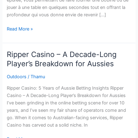
épurée, vous permettant de faire tourner une bobine ou de
machines
jouer à une table en quelques secondes tout en offrant la
à
profondeur qui vous donne envie de revenir […]
sous
à
Read More »
haute
intensité
Ripper Casino – A Decade-Long
Ripper
Casino
Player’s Breakdown for Aussies
–
A
Outdoors
/
Thamu
Decade-
Ripper Casino: 5 Years of Aussie Betting Insights Ripper
Long
Casino – A Decade-Long Player’s Breakdown for Aussies
Player’s
I’ve been grinding in the online betting scene for over 10
Breakdown
years, and I’ve seen my fair share of operators come and
for
go. When it comes to Australian-facing services, Ripper
Aussies
Casino has carved out a solid niche. In