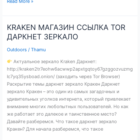
Read More »
KRAKEN МАГАЗИН ССЫЛКА TOR
KRAKEN
МАГАЗИН
ДАРКНЕТ ЗЕРКАЛО
ССЫЛКА
TOR
Outdoors
/
Thamu
ДАРКНЕТ
Актуальное зеркало Kraken Даркнет:
ЗЕРКАЛО
http://kraken2tr7eohw6acwwp2apxtgqtoy67gzggozvuzmg
lc7yq35ysboad.onion/ (заходить через Tor Browser)
Раскрытие темы даркнет зеркало Кракен Даркнет
зеркало Кракен – это один из самых загадочных и
удивительных уголков интернета, который привлекает
внимание многих любопытных пользователей. Но как
же работает это далекое и таинственное место?
Давайте разберемся. Что такое даркнет зеркало
Кракен? Для начала разберемся, что такое