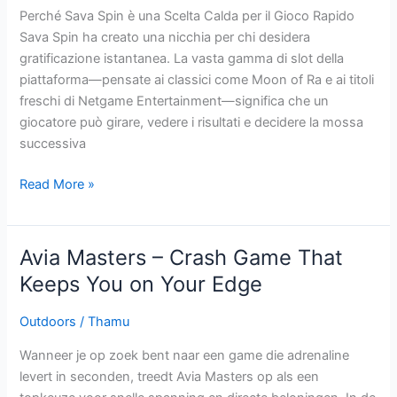
Perché Sava Spin è una Scelta Calda per il Gioco Rapido
a
Sava Spin ha creato una nicchia per chi desidera
Ritmo
gratificazione istantanea. La vasta gamma di slot della
Veloce
piattaforma—pensate ai classici come Moon of Ra e ai titoli
per
freschi di Netgame Entertainment—significa che un
il
giocatore può girare, vedere i risultati e decidere la mossa
Giocatore
successiva
Moderno
Read More »
Avia Masters – Crash Game That
Avia
Masters
Keeps You on Your Edge
–
Crash
Outdoors
/
Thamu
Game
Wanneer je op zoek bent naar een game die adrenaline
That
levert in seconden, treedt Avia Masters op als een
Keeps