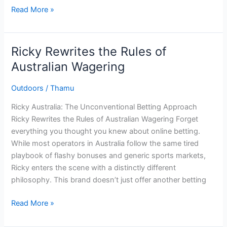
Read More »
Ricky Rewrites the Rules of
Ricky
Rewrites
Australian Wagering
the
Rules
Outdoors
/
Thamu
of
Ricky Australia: The Unconventional Betting Approach
Australian
Ricky Rewrites the Rules of Australian Wagering Forget
Wagering
everything you thought you knew about online betting.
While most operators in Australia follow the same tired
playbook of flashy bonuses and generic sports markets,
Ricky enters the scene with a distinctly different
philosophy. This brand doesn’t just offer another betting
Read More »