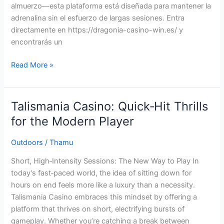
almuerzo—esta plataforma está diseñada para mantener la
adrenalina sin el esfuerzo de largas sesiones. Entra
directamente en https://dragonia-casino-win.es/ y
encontrarás un
Read More »
Talismania Casino: Quick‑Hit Thrills
Talismania
Casino:
for the Modern Player
Quick‑Hit
Thrills
Outdoors
/
Thamu
for
Short, High‑Intensity Sessions: The New Way to Play In
the
today’s fast‑paced world, the idea of sitting down for
Modern
hours on end feels more like a luxury than a necessity.
Player
Talismania Casino embraces this mindset by offering a
platform that thrives on short, electrifying bursts of
gameplay. Whether you’re catching a break between