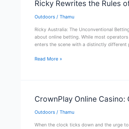
Ricky Rewrites the Rules o
Ricky
Rewrites
Outdoors
/
Thamu
the
Rules
Ricky Australia: The Unconventional Betti
of
about online betting. While most operators
Australian
enters the scene with a distinctly different
Wagering
Read More »
CrownPlay Online Casino: 
CrownPlay
Online
Outdoors
/
Thamu
Casino:
Quick
When the clock ticks down and the urge to 
Slots