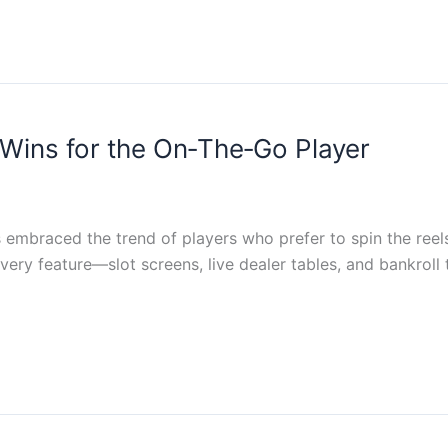
 Wins for the On‑The‑Go Player
 embraced the trend of players who prefer to spin the reels
every feature—slot screens, live dealer tables, and bankrol