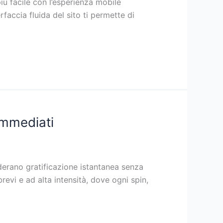
ù facile con l’esperienza mobile
faccia fluida del sito ti permette di
Immediati
iderano gratificazione istantanea senza
revi e ad alta intensità, dove ogni spin,