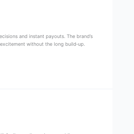
decisions and instant payouts. The brand’s
 excitement without the long build‑up.