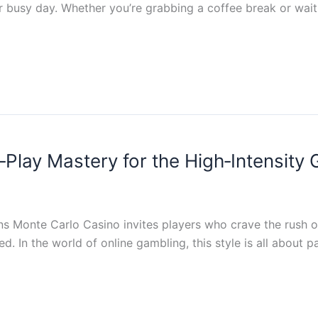
r busy day. Whether you’re grabbing a coffee break or waitin
‑Play Mastery for the High‑Intensity
ns Monte Carlo Casino invites players who crave the rush of 
d. In the world of online gambling, this style is all about pa