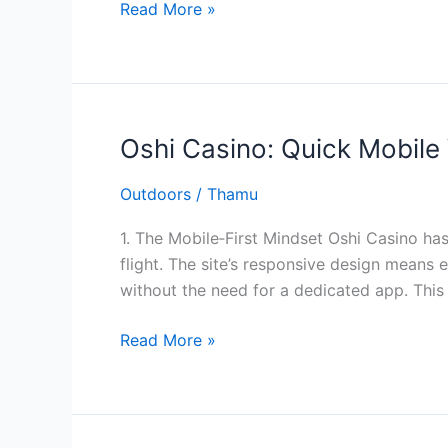
Read More »
slot
quick‑hit
Oshi Casino: Quick Mobile
Oshi
Casino:
Outdoors
/
Thamu
Quick
Mobile
1. The Mobile‑First Mindset Oshi Casino has
Wins
flight. The site’s responsive design means 
for
without the need for a dedicated app. This
the
On‑The‑Go
Read More »
Player