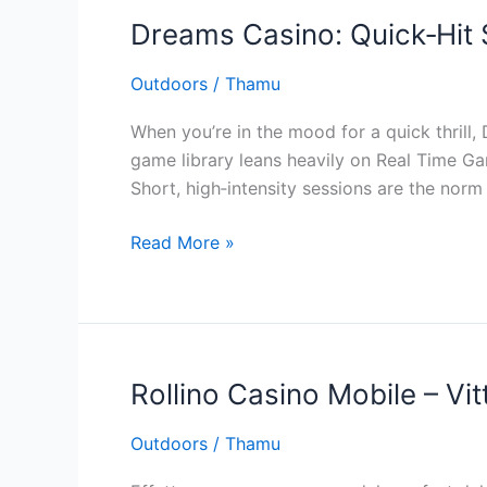
Dreams Casino: Quick‑Hit S
Dreams
Casino:
Outdoors
/
Thamu
Quick‑Hit
Slots
When you’re in the mood for a quick thrill,
for
game library leans heavily on Real Time Gam
the
Short, high‑intensity sessions are the nor
Fast‑Paced
Player
Read More »
Rollino Casino Mobile – Vi
Rollino
Casino
Outdoors
/
Thamu
Mobile
–