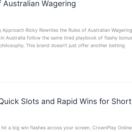
f Australian Wagering
ng Approach Ricky Rewrites the Rules of Australian Wageri
 in Australia follow the same tired playbook of flashy bonu
 philosophy. This brand doesn’t just offer another betting
Quick Slots and Rapid Wins for Shor
hit a big win flashes across your screen, CrownPlay Online 