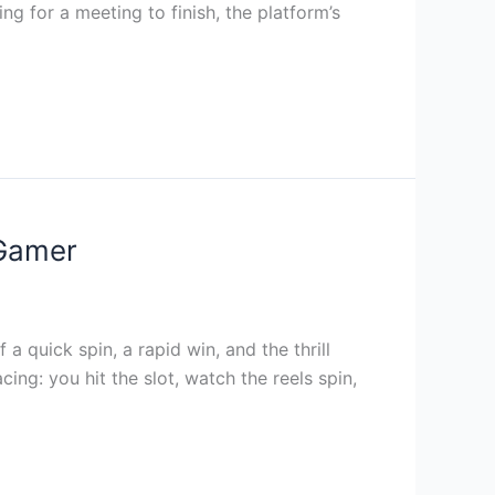
g for a meeting to finish, the platform’s
 Gamer
a quick spin, a rapid win, and the thrill
cing: you hit the slot, watch the reels spin,