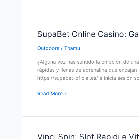
SupaBet Online Casino: Ga
SupaBet
Online
Outdoors
/
Thamu
Casino:
Ganancias
¿Alguna vez has sentido la emoción de un
Rápidas
rápidas y llenas de adrenalina que encaja
y
https://supabet-oficial.es/ e inicia sesión
Acción
de
Read More »
Slots
de
Alta
Intensidad
Vinci Spin: Slot Rapidi e Vi
Vinci