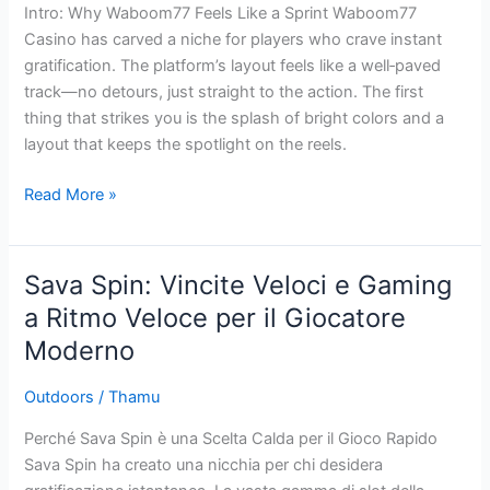
Intro: Why Waboom77 Feels Like a Sprint Waboom77
Rapid
Casino has carved a niche for players who crave instant
Wins
gratification. The platform’s layout feels like a well‑paved
track—no detours, just straight to the action. The first
thing that strikes you is the splash of bright colors and a
layout that keeps the spotlight on the reels.
Read More »
Sava Spin: Vincite Veloci e Gaming
Sava
Spin:
a Ritmo Veloce per il Giocatore
Vincite
Moderno
Veloci
e
Outdoors
/
Thamu
Gaming
Perché Sava Spin è una Scelta Calda per il Gioco Rapido
a
Sava Spin ha creato una nicchia per chi desidera
Ritmo