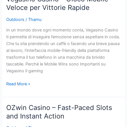
Casino
Veloce per Vittorie Rapide
–
Gioco
Outdoors
/
Thamu
Mobile
In un mondo dove ogni momento conta, Vegasino Casino
Veloce
ti permette di inseguire l’emozione senza aspettare in coda.
per
Che tu stia prendendo un caffè o facendo una breve pausa
Vittorie
al lavoro, l’interfaccia mobile-friendly della piattaforma
Rapide
trasforma il tuo telefono in una macchina da brivido
tascabile. Perché le Mobile Wins sono Importanti su
Vegasino Il gaming
Read More »
OZwin Casino – Fast-Paced Slots
OZwin
Casino
and Instant Action
–
Fast-