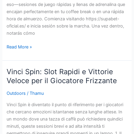
eso—sesiones de juego rápidas y llenas de adrenalina que
Slots
encajan perfectamente en tu coffee break o en una rápida
de
hora de almuerzo. Comienza visitando https://supabet-
Alta
oficial.es/ e inicia sesión sobre la marcha. Una vez dentro,
Intensidad
notarás cómo
Read More »
Vinci Spin: Slot Rapidi e Vittorie
Vinci
Spin:
Veloce per il Giocatore Frizzante
Slot
Rapidi
Outdoors
/
Thamu
e
Vinci Spin è diventato il punto di riferimento per i giocatori
Vittorie
che cercano emozioni istantanee senza lunghe attese. In
Veloce
un mondo dove una tazza di caffè può richiedere quindici
per
minuti, queste sessioni brevi e ad alta intensità ti
il
permettono di inseguire grandi momenti in un lampo. 1. Il