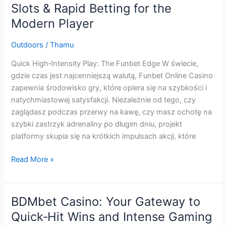
Online
Slots & Rapid Betting for the
Casino
Modern Player
–
Quick‑Hit
Outdoors
/
Thamu
Slots
Quick High‑Intensity Play: The Funbet Edge W świecie,
&
gdzie czas jest najcenniejszą walutą, Funbet Online Casino
Rapid
zapewnia środowisko gry, które opiera się na szybkości i
Betting
natychmiastowej satysfakcji. Niezależnie od tego, czy
for
zaglądasz podczas przerwy na kawę, czy masz ochotę na
the
szybki zastrzyk adrenaliny po długim dniu, projekt
Modern
platformy skupia się na krótkich impulsach akcji, które
Player
Read More »
BDMbet Casino: Your Gateway to
BDMbet
Casino:
Quick‑Hit Wins and Intense Gaming
Your