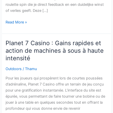
roulette spin die je direct feedback en een duidelijke winst
of verlies geeft. Deze […]
Read More »
Planet 7 Casino : Gains rapides et
Planet
7
action de machines à sous à haute
Casino
intensité
:
Gains
Outdoors
/
Thamu
rapides
Pour les joueurs qui prospèrent lors de courtes poussées
et
d’adrénaline, Planet 7 Casino offre un terrain de jeu conçu
action
pour une gratification instantanée. L’interface du site est
de
épurée, vous permettant de faire tourner une bobine ou de
machines
jouer à une table en quelques secondes tout en offrant la
à
profondeur qui vous donne envie de revenir
sous