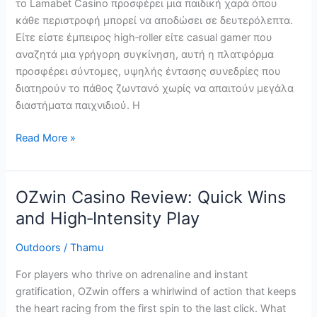
το Lamabet Casino προσφέρει μια παιδική χαρά όπου
για
κάθε περιστροφή μπορεί να αποδώσει σε δευτερόλεπτα.
τον
Είτε είστε έμπειρος high‑roller είτε casual gamer που
Ταχύρυθμο
αναζητά μια γρήγορη συγκίνηση, αυτή η πλατφόρμα
Παίκτη
προσφέρει σύντομες, υψηλής έντασης συνεδρίες που
διατηρούν το πάθος ζωντανό χωρίς να απαιτούν μεγάλα
διαστήματα παιχνιδιού. Η
Read More »
OZwin Casino Review: Quick Wins
OZwin
Casino
and High‑Intensity Play
Review:
Quick
Outdoors
/
Thamu
Wins
For players who thrive on adrenaline and instant
and
gratification, OZwin offers a whirlwind of action that keeps
High‑Intensity
the heart racing from the first spin to the last click. What
Play