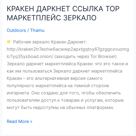
КРАКЕН ДАРКНЕТ ССЫЛКА ТОР
КРАКЕН
ДАРКНЕТ
МАРКЕТПЛЕЙС ЗЕРКАЛО
ССЫЛКА
ТОР
Outdoors
/
Thamu
МАРКЕТПЛЕЙС
Рабочее зеркало Кракен Даркнет:
ЗЕРКАЛО
http://kraken2tr7eohw6acwwp2apxtgqtoy67gzggozvuzmg
lc7yq35ysboad.onion/ (заходить через Tor Browser)
Зеркало даркнет маркетплейса Кракен: что это такое и
как им пользоваться Зеркало даркнет маркетплейса
Кракен – это альтернативная версия самого
популярного маркетплейса на темной стороне
интернета. Оно создано для того, чтобы обеспечить
пользователям доступ к товарам и услугам, которые
могут быть недоступны на обычных платформах.
Read More »