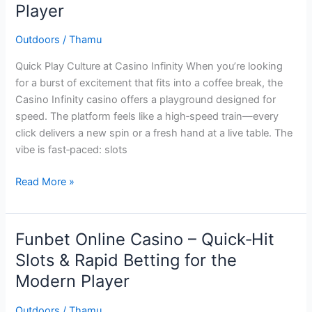
Player
Quick
Spin
Outdoors
/
Thamu
Adventures
Quick Play Culture at Casino Infinity When you’re looking
for
for a burst of excitement that fits into a coffee break, the
the
Casino Infinity casino offers a playground designed for
On‑the‑Go
speed. The platform feels like a high‑speed train—every
Player
click delivers a new spin or a fresh hand at a live table. The
vibe is fast‑paced: slots
Read More »
Funbet Online Casino – Quick‑Hit
Funbet
Online
Slots & Rapid Betting for the
Casino
Modern Player
–
Quick‑Hit
Outdoors
/
Thamu