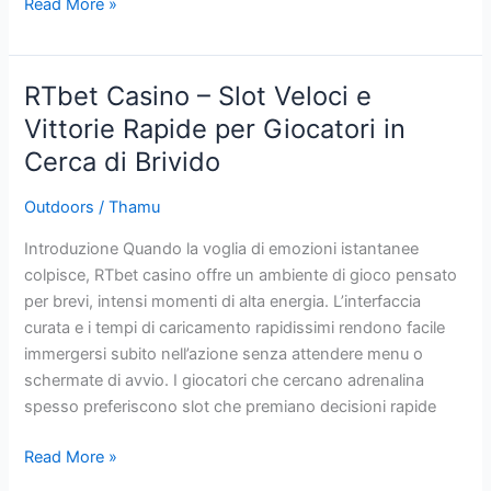
Read More »
RTbet Casino – Slot Veloci e
RTbet
Casino
Vittorie Rapide per Giocatori in
–
Cerca di Brivido
Slot
Veloci
Outdoors
/
Thamu
e
Introduzione Quando la voglia di emozioni istantanee
Vittorie
colpisce, RTbet casino offre un ambiente di gioco pensato
Rapide
per brevi, intensi momenti di alta energia. L’interfaccia
per
curata e i tempi di caricamento rapidissimi rendono facile
Giocatori
immergersi subito nell’azione senza attendere menu o
in
schermate di avvio. I giocatori che cercano adrenalina
Cerca
spesso preferiscono slot che premiano decisioni rapide
di
Brivido
Read More »