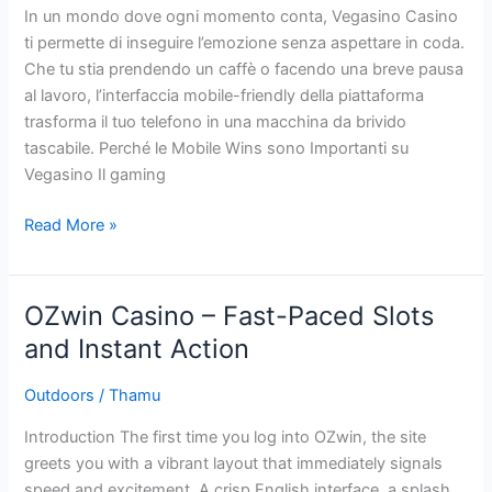
In un mondo dove ogni momento conta, Vegasino Casino
Veloce
ti permette di inseguire l’emozione senza aspettare in coda.
per
Che tu stia prendendo un caffè o facendo una breve pausa
Vittorie
al lavoro, l’interfaccia mobile-friendly della piattaforma
Rapide
trasforma il tuo telefono in una macchina da brivido
tascabile. Perché le Mobile Wins sono Importanti su
Vegasino Il gaming
Read More »
OZwin Casino – Fast-Paced Slots
OZwin
Casino
and Instant Action
–
Fast-
Outdoors
/
Thamu
Paced
Introduction The first time you log into OZwin, the site
Slots
greets you with a vibrant layout that immediately signals
and
speed and excitement. A crisp English interface, a splash