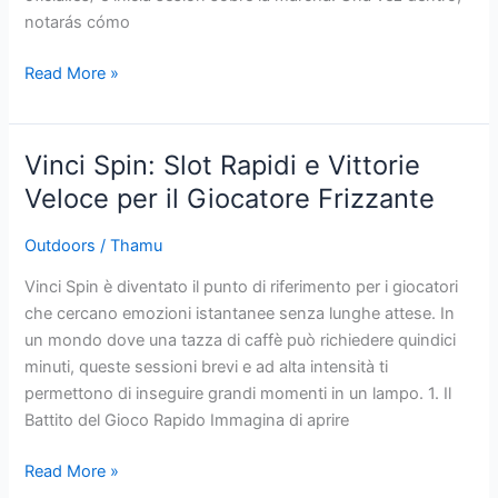
notarás cómo
Read More »
Vinci Spin: Slot Rapidi e Vittorie
Vinci
Spin:
Veloce per il Giocatore Frizzante
Slot
Rapidi
Outdoors
/
Thamu
e
Vinci Spin è diventato il punto di riferimento per i giocatori
Vittorie
che cercano emozioni istantanee senza lunghe attese. In
Veloce
un mondo dove una tazza di caffè può richiedere quindici
per
minuti, queste sessioni brevi e ad alta intensità ti
il
permettono di inseguire grandi momenti in un lampo. 1. Il
Giocatore
Battito del Gioco Rapido Immagina di aprire
Frizzante
Read More »