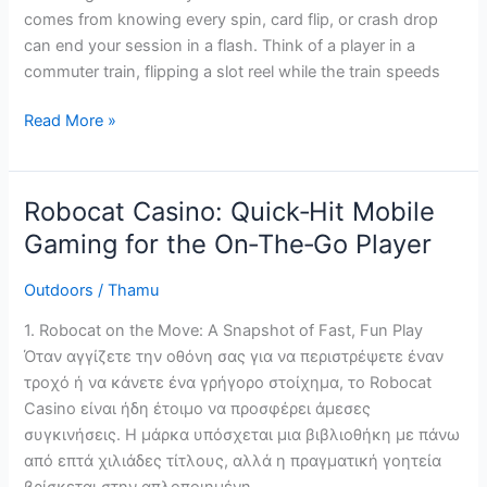
Wins
comes from knowing every spin, card flip, or crash drop
and
can end your session in a flash. Think of a player in a
Intense
commuter train, flipping a slot reel while the train speeds
Gaming
Read More »
Robocat Casino: Quick‑Hit Mobile
Robocat
Casino:
Gaming for the On‑The‑Go Player
Quick‑Hit
Mobile
Outdoors
/
Thamu
Gaming
1. Robocat on the Move: A Snapshot of Fast, Fun Play
for
Όταν αγγίζετε την οθόνη σας για να περιστρέψετε έναν
the
τροχό ή να κάνετε ένα γρήγορο στοίχημα, το Robocat
On‑The‑Go
Casino είναι ήδη έτοιμο να προσφέρει άμεσες
Player
συγκινήσεις. Η μάρκα υπόσχεται μια βιβλιοθήκη με πάνω
από επτά χιλιάδες τίτλους, αλλά η πραγματική γοητεία