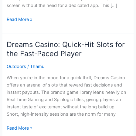
screen without the need for a dedicated app. This […]
Read More »
Dreams Casino: Quick‑Hit Slots for
Dreams
Casino:
the Fast‑Paced Player
Quick‑Hit
Slots
Outdoors
/
Thamu
for
When you’re in the mood for a quick thrill, Dreams Casino
the
offers an arsenal of slots that reward fast decisions and
Fast‑Paced
instant payouts. The brand’s game library leans heavily on
Player
Real Time Gaming and Spinlogic titles, giving players an
instant taste of excitement without the long build‑up.
Short, high‑intensity sessions are the norm for many
Read More »