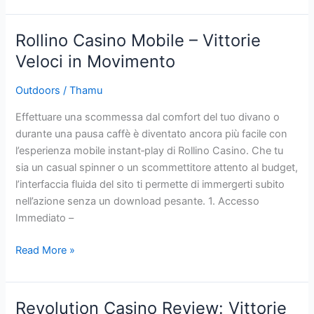
Rollino Casino Mobile – Vittorie
Rollino
Casino
Veloci in Movimento
Mobile
–
Outdoors
/
Thamu
Vittorie
Effettuare una scommessa dal comfort del tuo divano o
Veloci
durante una pausa caffè è diventato ancora più facile con
in
l’esperienza mobile instant‑play di Rollino Casino. Che tu
Movimento
sia un casual spinner o un scommettitore attento al budget,
l’interfaccia fluida del sito ti permette di immergerti subito
nell’azione senza un download pesante. 1. Accesso
Immediato –
Read More »
Revolution Casino Review: Vittorie
Revolution