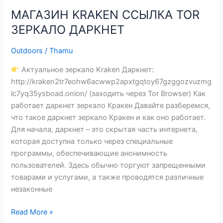
МАГАЗИН KRAKEN ССЫЛКА TOR
МАГАЗИН
KRAKEN
ЗЕРКАЛО ДАРКНЕТ
ССЫЛКА
TOR
Outdoors
/
Thamu
ЗЕРКАЛО
Актуальное зеркало Kraken Даркнет:
ДАРКНЕТ
http://kraken2tr7eohw6acwwp2apxtgqtoy67gzggozvuzmg
lc7yq35ysboad.onion/ (заходить через Tor Browser) Как
работает даркнет зеркало Кракен Давайте разберемся,
что такое даркнет зеркало Кракен и как оно работает.
Для начала, даркнет – это скрытая часть интернета,
которая доступна только через специальные
программы, обеспечивающие анонимность
пользователей. Здесь обычно торгуют запрещенными
товарами и услугами, а также проводятся различные
незаконные
Read More »