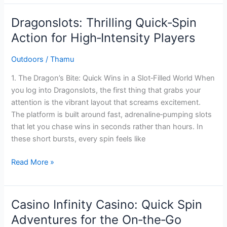
Dragonslots: Thrilling Quick‑Spin
Dragonslots:
Thrilling
Action for High‑Intensity Players
Quick‑Spin
Action
Outdoors
/
Thamu
for
1. The Dragon’s Bite: Quick Wins in a Slot‑Filled World When
High‑Intensity
you log into Dragonslots, the first thing that grabs your
Players
attention is the vibrant layout that screams excitement.
The platform is built around fast, adrenaline‑pumping slots
that let you chase wins in seconds rather than hours. In
these short bursts, every spin feels like
Read More »
Casino Infinity Casino: Quick Spin
Casino
Infinity
Adventures for the On‑the‑Go
Casino: