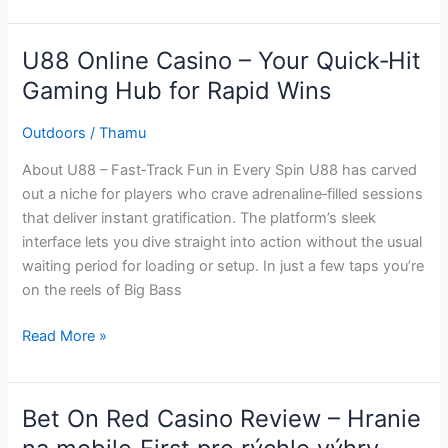
U88 Online Casino – Your Quick‑Hit
U88
Online
Gaming Hub for Rapid Wins
Casino
–
Outdoors
/
Thamu
Your
About U88 – Fast‑Track Fun in Every Spin U88 has carved
Quick‑Hit
out a niche for players who crave adrenaline‑filled sessions
Gaming
that deliver instant gratification. The platform’s sleek
Hub
interface lets you dive straight into action without the usual
for
waiting period for loading or setup. In just a few taps you’re
Rapid
on the reels of Big Bass
Wins
Read More »
Bet On Red Casino Review – Hranie
Bet
On