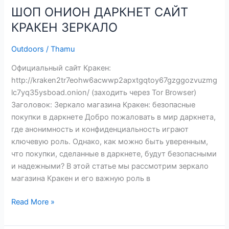
ШОП ОНИОН ДАРКНЕТ САЙТ
ШОП
ОНИОН
КРАКЕН ЗЕРКАЛО
ДАРКНЕТ
САЙТ
Outdoors
/
Thamu
КРАКЕН
Официальный сайт Кракен:
ЗЕРКАЛО
http://kraken2tr7eohw6acwwp2apxtgqtoy67gzggozvuzmg
lc7yq35ysboad.onion/ (заходить через Tor Browser)
Заголовок: Зеркало магазина Кракен: безопасные
покупки в даркнете Добро пожаловать в мир даркнета,
где анонимность и конфиденциальность играют
ключевую роль. Однако, как можно быть уверенным,
что покупки, сделанные в даркнете, будут безопасными
и надежными? В этой статье мы рассмотрим зеркало
магазина Кракен и его важную роль в
Read More »