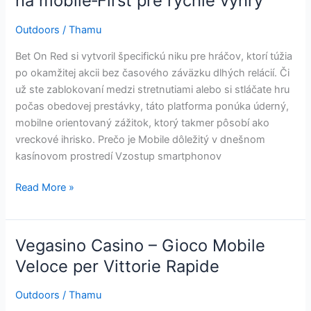
na mobile‑First pre rýchle výhry
Red
Casino
Outdoors
/
Thamu
Review
Bet On Red si vytvoril špecifickú niku pre hráčov, ktorí túžia
–
po okamžitej akcii bez časového záväzku dlhých relácií. Či
Hranie
už ste zablokovaní medzi stretnutiami alebo si stláčate hru
na
počas obedovej prestávky, táto platforma ponúka úderný,
mobile‑First
mobilne orientovaný zážitok, ktorý takmer pôsobí ako
pre
vreckové ihrisko. Prečo je Mobile dôležitý v dnešnom
rýchle
kasínovom prostredí Vzostup smartphonov
výhry
Read More »
Vegasino Casino – Gioco Mobile
Vegasino
Casino
Veloce per Vittorie Rapide
–
Gioco
Outdoors
/
Thamu
Mobile