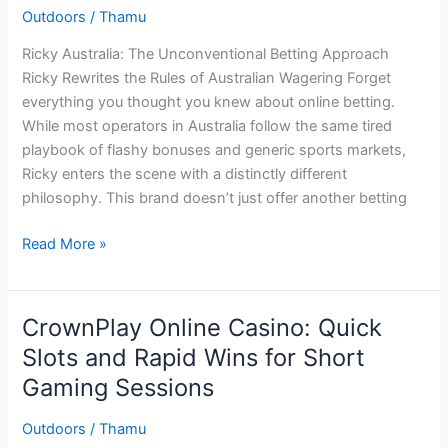
Rules
Outdoors
/
Thamu
of
Ricky Australia: The Unconventional Betting Approach
Australian
Ricky Rewrites the Rules of Australian Wagering Forget
Wagering
everything you thought you knew about online betting.
While most operators in Australia follow the same tired
playbook of flashy bonuses and generic sports markets,
Ricky enters the scene with a distinctly different
philosophy. This brand doesn’t just offer another betting
Read More »
CrownPlay Online Casino: Quick
CrownPlay
Online
Slots and Rapid Wins for Short
Casino:
Gaming Sessions
Quick
Slots
Outdoors
/
Thamu
and