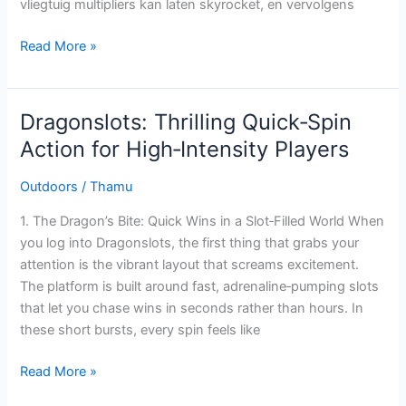
vliegtuig multipliers kan laten skyrocket, en vervolgens
Edge
Read More »
Dragonslots: Thrilling Quick‑Spin
Dragonslots:
Thrilling
Action for High‑Intensity Players
Quick‑Spin
Action
Outdoors
/
Thamu
for
1. The Dragon’s Bite: Quick Wins in a Slot‑Filled World When
High‑Intensity
you log into Dragonslots, the first thing that grabs your
Players
attention is the vibrant layout that screams excitement.
The platform is built around fast, adrenaline‑pumping slots
that let you chase wins in seconds rather than hours. In
these short bursts, every spin feels like
Read More »