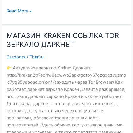
Read More »
МАГАЗИН KRAKEN ССЫЛКА TOR
МАГАЗИН
KRAKEN
ЗЕРКАЛО ДАРКНЕТ
ССЫЛКА
TOR
Outdoors
/
Thamu
ЗЕРКАЛО
Актуальное зеркало Kraken Даркнет:
ДАРКНЕТ
http://kraken2tr7eohw6acwwp2apxtgqtoy67gzggozvuzmg
lc7yq35ysboad.onion/ (заходить через Tor Browser) Как
работает даркнет зеркало Кракен Давайте разберемся,
что такое даркнет зеркало Кракен и как оно работает.
Для начала, даркнет – это скрытая часть интернета,
которая доступна только через специальные
программы, обеспечивающие анонимность
пользователей. Здесь обычно торгуют запрещенными
товарами и услугами, а также проводятся различные