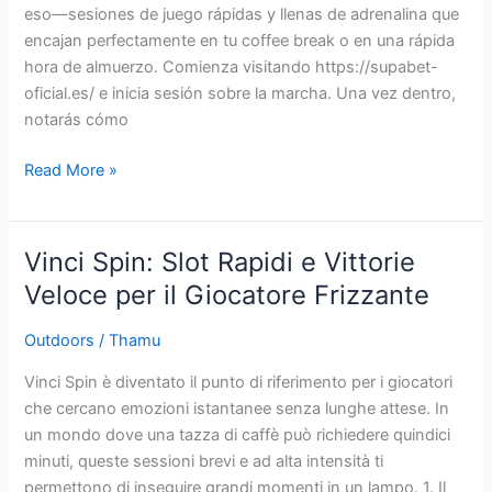
eso—sesiones de juego rápidas y llenas de adrenalina que
Slots
encajan perfectamente en tu coffee break o en una rápida
de
hora de almuerzo. Comienza visitando https://supabet-
Alta
oficial.es/ e inicia sesión sobre la marcha. Una vez dentro,
Intensidad
notarás cómo
Read More »
Vinci Spin: Slot Rapidi e Vittorie
Vinci
Spin:
Veloce per il Giocatore Frizzante
Slot
Rapidi
Outdoors
/
Thamu
e
Vinci Spin è diventato il punto di riferimento per i giocatori
Vittorie
che cercano emozioni istantanee senza lunghe attese. In
Veloce
un mondo dove una tazza di caffè può richiedere quindici
per
minuti, queste sessioni brevi e ad alta intensità ti
il
permettono di inseguire grandi momenti in un lampo. 1. Il