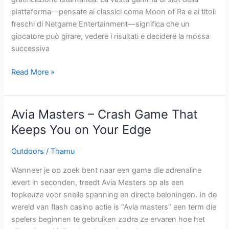
piattaforma—pensate ai classici come Moon of Ra e ai titoli
per
freschi di Netgame Entertainment—significa che un
il
giocatore può girare, vedere i risultati e decidere la mossa
Giocatore
successiva
Moderno
Read More »
Avia Masters – Crash Game That
Avia
Masters
Keeps You on Your Edge
–
Crash
Outdoors
/
Thamu
Game
Wanneer je op zoek bent naar een game die adrenaline
That
levert in seconden, treedt Avia Masters op als een
Keeps
topkeuze voor snelle spanning en directe beloningen. In de
You
wereld van flash casino actie is “Avia masters” een term die
on
spelers beginnen te gebruiken zodra ze ervaren hoe het
Your