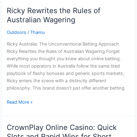
Ricky Rewrites the Rules of
Ricky
Rewrites
Australian Wagering
the
Rules
Outdoors
/
Thamu
of
Ricky Australia: The Unconventional Betting Approach
Australian
Ricky Rewrites the Rules of Australian Wagering Forget
Wagering
everything you thought you knew about online betting.
While most operators in Australia follow the same tired
playbook of flashy bonuses and generic sports markets,
Ricky enters the scene with a distinctly different
philosophy. This brand doesn’t just offer another betting
Read More »
CrownPlay Online Casino: Quick
CrownPlay
Online
Slots and Rapid Wins for Short