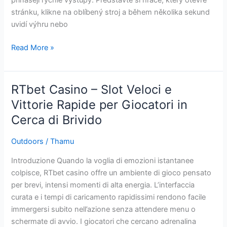
přinášejí rychlé výstupy. Představte si hráče, který otevře
stránku, klikne na oblíbený stroj a během několika sekund
uvidí výhru nebo
Read More »
RTbet Casino – Slot Veloci e
RTbet
Casino
Vittorie Rapide per Giocatori in
–
Cerca di Brivido
Slot
Veloci
Outdoors
/
Thamu
e
Introduzione Quando la voglia di emozioni istantanee
Vittorie
colpisce, RTbet casino offre un ambiente di gioco pensato
Rapide
per brevi, intensi momenti di alta energia. L’interfaccia
per
curata e i tempi di caricamento rapidissimi rendono facile
Giocatori
immergersi subito nell’azione senza attendere menu o
in
schermate di avvio. I giocatori che cercano adrenalina
Cerca