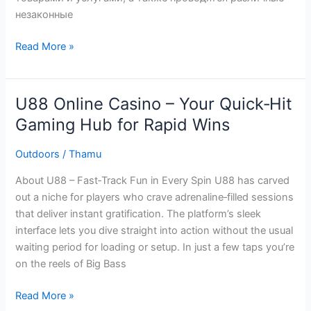
незаконные
Read More »
U88 Online Casino – Your Quick‑Hit
U88
Online
Gaming Hub for Rapid Wins
Casino
–
Outdoors
/
Thamu
Your
About U88 – Fast‑Track Fun in Every Spin U88 has carved
Quick‑Hit
out a niche for players who crave adrenaline‑filled sessions
Gaming
that deliver instant gratification. The platform’s sleek
Hub
interface lets you dive straight into action without the usual
for
waiting period for loading or setup. In just a few taps you’re
Rapid
on the reels of Big Bass
Wins
Read More »