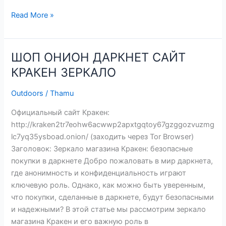
Read More »
ШОП ОНИОН ДАРКНЕТ САЙТ
ШОП
ОНИОН
КРАКЕН ЗЕРКАЛО
ДАРКНЕТ
САЙТ
Outdoors
/
Thamu
КРАКЕН
Официальный сайт Кракен:
ЗЕРКАЛО
http://kraken2tr7eohw6acwwp2apxtgqtoy67gzggozvuzmg
lc7yq35ysboad.onion/ (заходить через Tor Browser)
Заголовок: Зеркало магазина Кракен: безопасные
покупки в даркнете Добро пожаловать в мир даркнета,
где анонимность и конфиденциальность играют
ключевую роль. Однако, как можно быть уверенным,
что покупки, сделанные в даркнете, будут безопасными
и надежными? В этой статье мы рассмотрим зеркало
магазина Кракен и его важную роль в