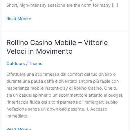
Short, high‑intensity sessions are the norm for many […]
Read More »
Rollino Casino Mobile – Vittorie
Rollino
Casino
Veloci in Movimento
Mobile
–
Outdoors
/
Thamu
Vittorie
Effettuare una scommessa dal comfort del tuo divano o
Veloci
durante una pausa caffè è diventato ancora più facile con
in
l’esperienza mobile instant‑play di Rollino Casino. Che tu
Movimento
sia un casual spinner o un scommettitore attento al budget,
l’interfaccia fluida del sito ti permette di immergerti subito
nell’azione senza un download pesante. 1. Accesso
Immediato –
Read More »