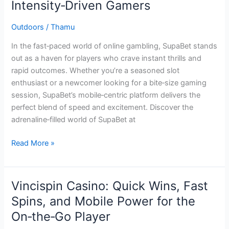
Intensity‑Driven Gamers
Ultimate
Quick‑Play
Outdoors
/
Thamu
Experience
In the fast‑paced world of online gambling, SupaBet stands
for
out as a haven for players who crave instant thrills and
Intensity‑Driven
rapid outcomes. Whether you’re a seasoned slot
Gamers
enthusiast or a newcomer looking for a bite‑size gaming
session, SupaBet’s mobile‑centric platform delivers the
perfect blend of speed and excitement. Discover the
adrenaline‑filled world of SupaBet at
Read More »
Vincispin Casino: Quick Wins, Fast
Vincispin
Casino:
Spins, and Mobile Power for the
Quick
On‑the‑Go Player
Wins,