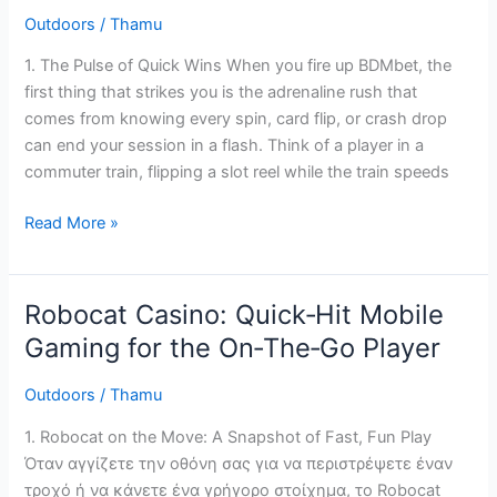
Gateway
Outdoors
/
Thamu
to
1. The Pulse of Quick Wins When you fire up BDMbet, the
Quick‑Hit
first thing that strikes you is the adrenaline rush that
Wins
comes from knowing every spin, card flip, or crash drop
and
can end your session in a flash. Think of a player in a
Intense
commuter train, flipping a slot reel while the train speeds
Gaming
Read More »
Robocat Casino: Quick‑Hit Mobile
Robocat
Casino:
Gaming for the On‑The‑Go Player
Quick‑Hit
Mobile
Outdoors
/
Thamu
Gaming
1. Robocat on the Move: A Snapshot of Fast, Fun Play
for
Όταν αγγίζετε την οθόνη σας για να περιστρέψετε έναν
the
τροχό ή να κάνετε ένα γρήγορο στοίχημα, το Robocat