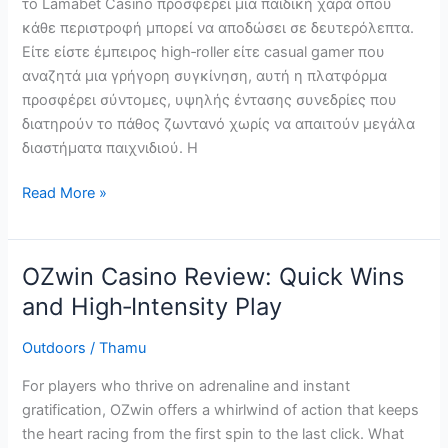
το Lamabet Casino προσφέρει μια παιδική χαρά όπου
για
κάθε περιστροφή μπορεί να αποδώσει σε δευτερόλεπτα.
τον
Είτε είστε έμπειρος high‑roller είτε casual gamer που
Ταχύρυθμο
αναζητά μια γρήγορη συγκίνηση, αυτή η πλατφόρμα
Παίκτη
προσφέρει σύντομες, υψηλής έντασης συνεδρίες που
διατηρούν το πάθος ζωντανό χωρίς να απαιτούν μεγάλα
διαστήματα παιχνιδιού. Η
Read More »
OZwin Casino Review: Quick Wins
OZwin
Casino
and High‑Intensity Play
Review:
Quick
Outdoors
/
Thamu
Wins
For players who thrive on adrenaline and instant
and
gratification, OZwin offers a whirlwind of action that keeps
High‑Intensity
the heart racing from the first spin to the last click. What
Play