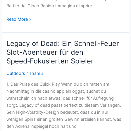
Giocatore
Battito del Gioco Rapido Immagina di aprire
Frizzante
Read More »
Legacy of Dead: Ein Schnell‑Feuer
Legacy
of
Slot-Abenteuer für den
Dead:
Speed‑Fokusierten Spieler
Ein
Schnell‑Feuer
Outdoors
/
Thamu
Slot-
1. Das Pulse des Quick Play Wenn du dich mitten am
Abenteuer
Nachmittag in die casino app einloggst, suchst du
für
wahrscheinlich nach etwas, das schnell für Aufregung
den
sorgt. Legacy of dead passt perfekt zu diesem Verlangen.
Speed‑Fokusierten
Sein High‑Volatility-Design bedeutet, dass du in nur
Spieler
wenigen Spins einen großen Gewinn erzielen kannst, was
den Adrenalinspiegel hoch hält und