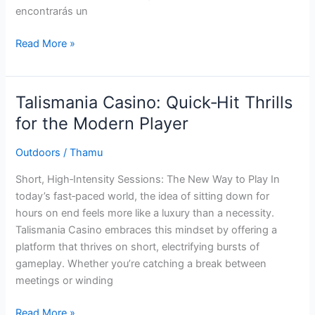
encontrarás un
Read More »
Talismania Casino: Quick‑Hit Thrills
Talismania
Casino:
for the Modern Player
Quick‑Hit
Thrills
Outdoors
/
Thamu
for
Short, High‑Intensity Sessions: The New Way to Play In
the
today’s fast‑paced world, the idea of sitting down for
Modern
hours on end feels more like a luxury than a necessity.
Player
Talismania Casino embraces this mindset by offering a
platform that thrives on short, electrifying bursts of
gameplay. Whether you’re catching a break between
meetings or winding
Read More »