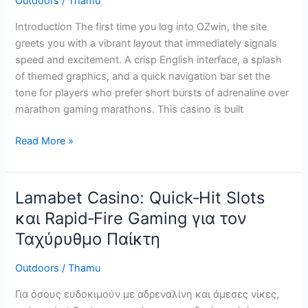
Outdoors
/
Thamu
Paced
Introduction The first time you log into OZwin, the site
Slots
greets you with a vibrant layout that immediately signals
and
speed and excitement. A crisp English interface, a splash
Instant
of themed graphics, and a quick navigation bar set the
Action
tone for players who prefer short bursts of adrenaline over
marathon gaming marathons. This casino is built
Read More »
Lamabet Casino: Quick‑Hit Slots
Lamabet
Casino:
και Rapid‑Fire Gaming για τον
Quick‑Hit
Ταχύρυθμο Παίκτη
Slots
και
Outdoors
/
Thamu
Rapid‑Fire
Για όσους ευδοκιμούν με αδρεναλίνη και άμεσες νίκες,
Gaming