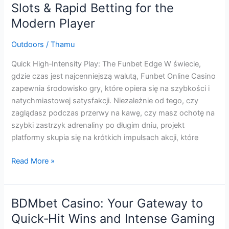
Online
Slots & Rapid Betting for the
Casino
Modern Player
–
Quick‑Hit
Outdoors
/
Thamu
Slots
Quick High‑Intensity Play: The Funbet Edge W świecie,
&
gdzie czas jest najcenniejszą walutą, Funbet Online Casino
Rapid
zapewnia środowisko gry, które opiera się na szybkości i
Betting
natychmiastowej satysfakcji. Niezależnie od tego, czy
for
zaglądasz podczas przerwy na kawę, czy masz ochotę na
the
szybki zastrzyk adrenaliny po długim dniu, projekt
Modern
platformy skupia się na krótkich impulsach akcji, które
Player
Read More »
BDMbet Casino: Your Gateway to
BDMbet
Casino:
Quick‑Hit Wins and Intense Gaming
Your