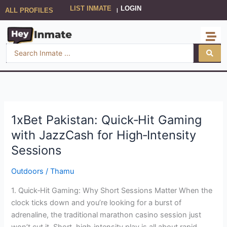
Skip
LIST INMATE
LOGIN
ALL PROFILES
|
to
content
Search
...
1xBet Pakistan: Quick‑Hit Gaming
1xBet
Pakistan:
with JazzCash for High‑Intensity
Quick‑Hit
Sessions
Gaming
with
Outdoors
/
Thamu
JazzCash
1. Quick‑Hit Gaming: Why Short Sessions Matter When the
for
clock ticks down and you’re looking for a burst of
High‑Intensity
adrenaline, the traditional marathon casino session just
Sessions