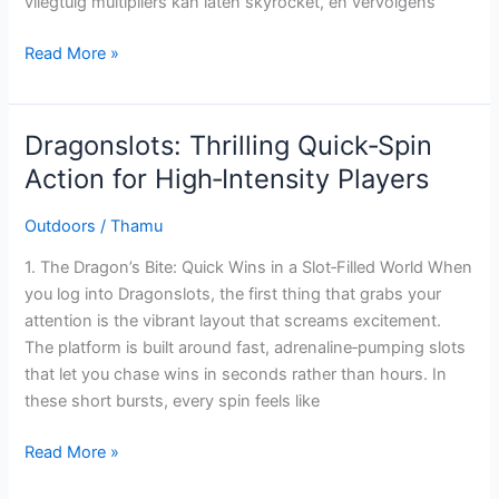
vliegtuig multipliers kan laten skyrocket, en vervolgens
Edge
Read More »
Dragonslots: Thrilling Quick‑Spin
Dragonslots:
Thrilling
Action for High‑Intensity Players
Quick‑Spin
Action
Outdoors
/
Thamu
for
1. The Dragon’s Bite: Quick Wins in a Slot‑Filled World When
High‑Intensity
you log into Dragonslots, the first thing that grabs your
Players
attention is the vibrant layout that screams excitement.
The platform is built around fast, adrenaline‑pumping slots
that let you chase wins in seconds rather than hours. In
these short bursts, every spin feels like
Read More »