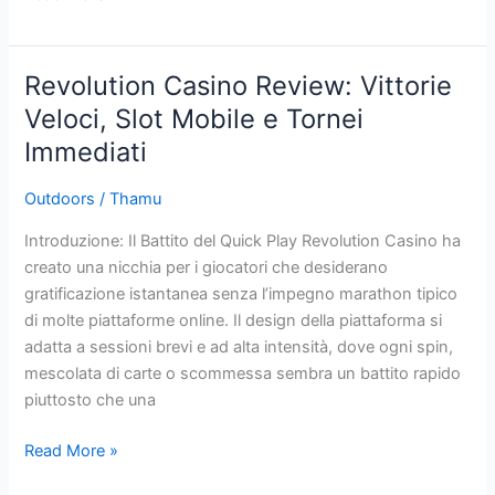
Revolution Casino Review: Vittorie
Revolution
Casino
Veloci, Slot Mobile e Tornei
Review:
Immediati
Vittorie
Veloci,
Outdoors
/
Thamu
Slot
Introduzione: Il Battito del Quick Play Revolution Casino ha
Mobile
creato una nicchia per i giocatori che desiderano
e
gratificazione istantanea senza l’impegno marathon tipico
Tornei
di molte piattaforme online. Il design della piattaforma si
Immediati
adatta a sessioni brevi e ad alta intensità, dove ogni spin,
mescolata di carte o scommessa sembra un battito rapido
piuttosto che una
Read More »