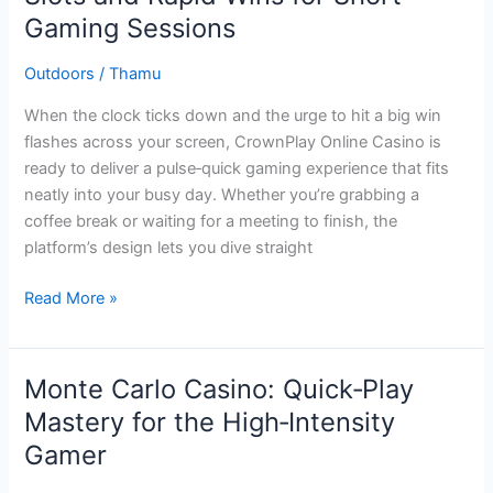
Casino:
Gaming Sessions
Quick
Slots
Outdoors
/
Thamu
and
When the clock ticks down and the urge to hit a big win
Rapid
flashes across your screen, CrownPlay Online Casino is
Wins
ready to deliver a pulse‑quick gaming experience that fits
for
neatly into your busy day. Whether you’re grabbing a
Short
coffee break or waiting for a meeting to finish, the
Gaming
platform’s design lets you dive straight
Sessions
Read More »
Monte Carlo Casino: Quick‑Play
Monte
Carlo
Mastery for the High‑Intensity
Casino:
Gamer
Quick‑Play
Mastery