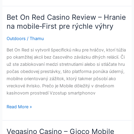
Bet On Red Casino Review – Hranie
Bet
On
na mobile‑First pre rýchle výhry
Red
Casino
Outdoors
/
Thamu
Review
Bet On Red si vytvoril špecifickú niku pre hráčov, ktorí túžia
–
po okamžitej akcii bez časového záväzku dlhých relácií. Či
Hranie
už ste zablokovaní medzi stretnutiami alebo si stláčate hru
na
počas obedovej prestávky, táto platforma ponúka úderný,
mobile‑First
mobilne orientovaný zážitok, ktorý takmer pôsobí ako
pre
vreckové ihrisko. Prečo je Mobile dôležitý v dnešnom
rýchle
kasínovom prostredí Vzostup smartphonov
výhry
Read More »
Vegasino Casino – Gioco Mobile
Vegasino