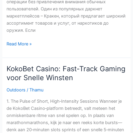
операции без привлечения внимания обычных
пользователей. Один из популярных даркнет
маркетплейсов – Кракен, который предлагает широкий
ассортимент товаров и услуг, от наркотиков до
оружия. Если
Read More »
KokoBet Casino: Fast‑Track Gaming
KokoBet
Casino:
voor Snelle Winsten
Fast‑Track
Gaming
Outdoors
/
Thamu
voor
1. The Pulse of Short, High‑Intensity Sessions Wanneer je
Snelle
de KokoBet Casino‑platform betreedt, valt meteen het
Winsten
onmiskenbare ritme van snel spelen op. In plaats van
marathonmarathons, kijk je naar een reeks korte bursts—
denk aan 20‑minuten slots sprints of een snelle 5‑minuten