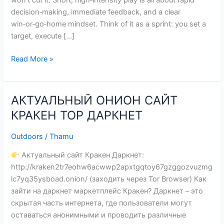
won’t cut it. Short, high‑intensity play is all about rapid
decision‑making, immediate feedback, and a clear
win‑or‑go‑home mindset. Think of it as a sprint: you set a
target, execute […]
Read More »
АКТУАЛЬНЫЙ ОНИОН САЙТ
АКТУАЛЬНЫЙ
ОНИОН
КРАКЕН ТОР ДАРКНЕТ
САЙТ
КРАКЕН
Outdoors
/
Thamu
ТОР
Актуальный сайт Кракен Даркнет:
ДАРКНЕТ
http://kraken2tr7eohw6acwwp2apxtgqtoy67gzggozvuzmg
lc7yq35ysboad.onion/ (заходить через Tor Browser) Как
зайти на даркнет маркетплейс Кракен? Даркнет – это
скрытая часть интернета, где пользователи могут
оставаться анонимными и проводить различные