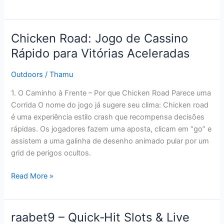
Chicken Road: Jogo de Cassino
Chicken
Road:
Rápido para Vitórias Aceleradas
Jogo
de
Outdoors
/
Thamu
Cassino
1. O Caminho à Frente – Por que Chicken Road Parece uma
Rápido
Corrida O nome do jogo já sugere seu clima: Chicken road
para
é uma experiência estilo crash que recompensa decisões
Vitórias
rápidas. Os jogadores fazem uma aposta, clicam em “go” e
Aceleradas
assistem a uma galinha de desenho animado pular por um
grid de perigos ocultos.
Read More »
raabet9 – Quick‑Hit Slots & Live
raabet9