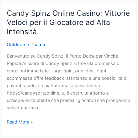
Candy Spinz Online Casino: Vittorie
Candy
Spinz
Veloci per il Giocatore ad Alta
Online
Intensità
Casino:
Vittorie
Outdoors
/
Thamu
Veloci
Benvenuto su Candy Spinz: Il Punto Dolce per Vincite
per
Rapide Al cuore di Candy Spinz si trova la promessa di
il
emozioni immediate—ogni spin, ogni deal, ogni
Giocatore
scommessa offre feedback istantaneo e una possibilità di
ad
payout rapido. La piattaforma, accessibile su
Alta
https://candyspinzonline.it/, è costruita attorno a
Intensità
un’esperienza utente che premia i giocatori che prosperano
sull’adrenalina e
Read More »