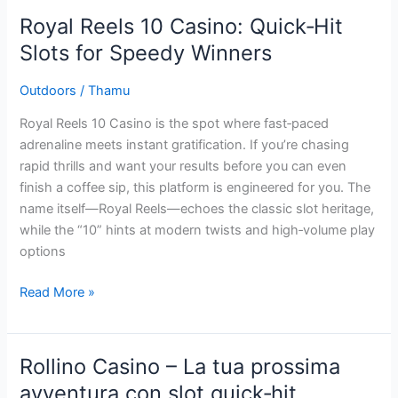
Royal Reels 10 Casino: Quick‑Hit
Royal
Reels
Slots for Speedy Winners
10
Casino:
Outdoors
/
Thamu
Quick‑Hit
Royal Reels 10 Casino is the spot where fast‑paced
Slots
adrenaline meets instant gratification. If you’re chasing
for
rapid thrills and want your results before you can even
Speedy
finish a coffee sip, this platform is engineered for you. The
Winners
name itself—Royal Reels—echoes the classic slot heritage,
while the “10” hints at modern twists and high‑volume play
options
Read More »
Rollino Casino – La tua prossima
Rollino
Casino
avventura con slot quick‑hit