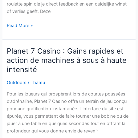
roulette spin die je direct feedback en een duidelijke winst
of verlies geeft. Deze
Read More »
Planet 7 Casino : Gains rapides et
Planet
7
action de machines à sous à haute
Casino
intensité
:
Gains
Outdoors
/
Thamu
rapides
Pour les joueurs qui prospèrent lors de courtes poussées
et
d’adrénaline, Planet 7 Casino offre un terrain de jeu conçu
action
pour une gratification instantanée. L’interface du site est
de
épurée, vous permettant de faire tourner une bobine ou de
machines
jouer à une table en quelques secondes tout en offrant la
à
profondeur qui vous donne envie de revenir
sous