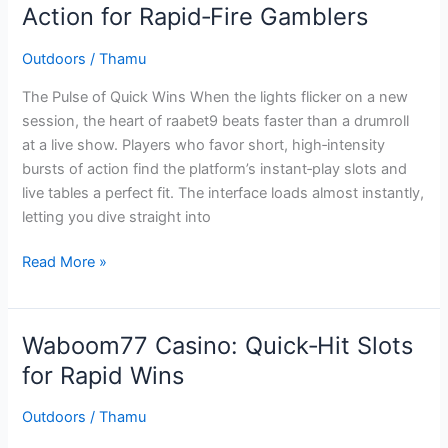
–
Action for Rapid‑Fire Gamblers
Quick‑Hit
Slots
Outdoors
/
Thamu
&
The Pulse of Quick Wins When the lights flicker on a new
Live
session, the heart of raabet9 beats faster than a drumroll
Action
at a live show. Players who favor short, high‑intensity
for
bursts of action find the platform’s instant‑play slots and
Rapid‑Fire
live tables a perfect fit. The interface loads almost instantly,
Gamblers
letting you dive straight into
Read More »
Waboom77 Casino: Quick‑Hit Slots
Waboom77
Casino:
for Rapid Wins
Quick‑Hit
Slots
Outdoors
/
Thamu
for