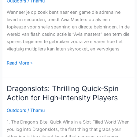
Outdoors
/
Thamu
Game
Wanneer je op zoek bent naar een game die adrenaline
That
levert in seconden, treedt Avia Masters op als een
Keeps
topkeuze voor snelle spanning en directe beloningen. In de
You
wereld van flash casino actie is “Avia masters” een term die
on
spelers beginnen te gebruiken zodra ze ervaren hoe het
Your
vliegtuig multipliers kan laten skyrocket, en vervolgens
Edge
Read More »
Dragonslots: Thrilling Quick‑Spin
Dragonslots:
Thrilling
Action for High‑Intensity Players
Quick‑Spin
Action
Outdoors
/
Thamu
for
1. The Dragon’s Bite: Quick Wins in a Slot‑Filled World When
High‑Intensity
you log into Dragonslots, the first thing that grabs your
Players
attention is the vibrant layout that screams excitement.