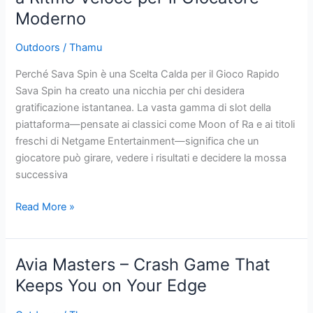
Vincite
Moderno
Veloci
e
Outdoors
/
Thamu
Gaming
Perché Sava Spin è una Scelta Calda per il Gioco Rapido
a
Sava Spin ha creato una nicchia per chi desidera
Ritmo
gratificazione istantanea. La vasta gamma di slot della
Veloce
piattaforma—pensate ai classici come Moon of Ra e ai titoli
per
freschi di Netgame Entertainment—significa che un
il
giocatore può girare, vedere i risultati e decidere la mossa
Giocatore
successiva
Moderno
Read More »
Avia Masters – Crash Game That
Avia
Masters
Keeps You on Your Edge
–
Crash