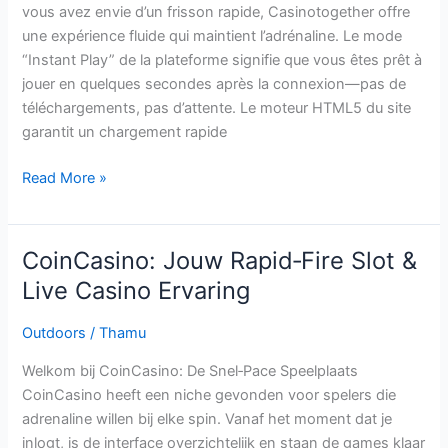
vous avez envie d’un frisson rapide, Casinotogether offre
&
une expérience fluide qui maintient l’adrénaline. Le mode
Action
“Instant Play” de la plateforme signifie que vous êtes prêt à
en
jouer en quelques secondes après la connexion—pas de
direct
téléchargements, pas d’attente. Le moteur HTML5 du site
pour
garantit un chargement rapide
des
gains
Read More »
rapides
CoinCasino: Jouw Rapid‑Fire Slot &
CoinCasino:
Jouw
Live Casino Ervaring
Rapid‑Fire
Slot
Outdoors
/
Thamu
&
Welkom bij CoinCasino: De Snel‑Pace Speelplaats
Live
CoinCasino heeft een niche gevonden voor spelers die
Casino
adrenaline willen bij elke spin. Vanaf het moment dat je
Ervaring
inlogt, is de interface overzichtelijk en staan de games klaar