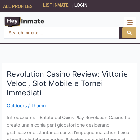
Skip
LIST INMATE
LOGIN
ALL PROFILES
|
to
content
Search
...
Revolution Casino Review: Vittorie
Revolution
Casino
Veloci, Slot Mobile e Tornei
Review:
Immediati
Vittorie
Veloci,
Outdoors
/
Thamu
Slot
Introduzione: Il Battito del Quick Play Revolution Casino ha
Mobile
creato una nicchia per i giocatori che desiderano
e
gratificazione istantanea senza l’impegno marathon tipico
Tornei