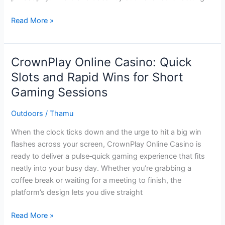
Read More »
CrownPlay Online Casino: Quick
CrownPlay
Online
Slots and Rapid Wins for Short
Casino:
Gaming Sessions
Quick
Slots
Outdoors
/
Thamu
and
When the clock ticks down and the urge to hit a big win
Rapid
flashes across your screen, CrownPlay Online Casino is
Wins
ready to deliver a pulse‑quick gaming experience that fits
for
neatly into your busy day. Whether you’re grabbing a
Short
coffee break or waiting for a meeting to finish, the
Gaming
platform’s design lets you dive straight
Sessions
Read More »