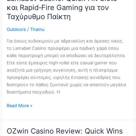
Casino:
και Rapid‑Fire Gaming για τον
Quick‑Hit
Ταχύρυθμο Παίκτη
Slots
και
Outdoors
/
Thamu
Rapid‑Fire
Για όσους ευδοκιμούν με αδρεναλίνη και άμεσες νίκες,
Gaming
το Lamabet Casino προσφέρει μια παιδική χαρά όπου
για
κάθε περιστροφή μπορεί να αποδώσει σε δευτερόλεπτα.
τον
Είτε είστε έμπειρος high‑roller είτε casual gamer που
Ταχύρυθμο
αναζητά μια γρήγορη συγκίνηση, αυτή η πλατφόρμα
Παίκτη
προσφέρει σύντομες, υψηλής έντασης συνεδρίες που
διατηρούν το πάθος ζωντανό χωρίς να απαιτούν μεγάλα
διαστήματα παιχνιδιού. Η
Read More »
OZwin Casino Review: Quick Wins
OZwin