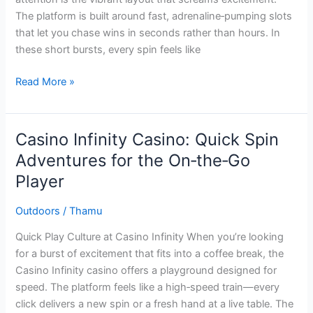
The platform is built around fast, adrenaline‑pumping slots
that let you chase wins in seconds rather than hours. In
these short bursts, every spin feels like
Read More »
Casino Infinity Casino: Quick Spin
Casino
Infinity
Adventures for the On‑the‑Go
Casino:
Player
Quick
Spin
Outdoors
/
Thamu
Adventures
Quick Play Culture at Casino Infinity When you’re looking
for
for a burst of excitement that fits into a coffee break, the
the
Casino Infinity casino offers a playground designed for
On‑the‑Go
speed. The platform feels like a high‑speed train—every
Player
click delivers a new spin or a fresh hand at a live table. The