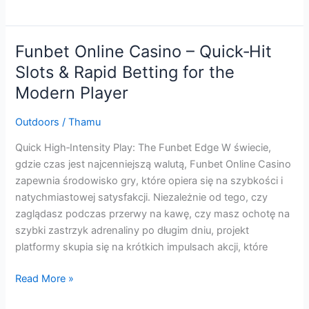
Funbet Online Casino – Quick‑Hit
Funbet
Online
Slots & Rapid Betting for the
Casino
Modern Player
–
Quick‑Hit
Outdoors
/
Thamu
Slots
Quick High‑Intensity Play: The Funbet Edge W świecie,
&
gdzie czas jest najcenniejszą walutą, Funbet Online Casino
Rapid
zapewnia środowisko gry, które opiera się na szybkości i
Betting
natychmiastowej satysfakcji. Niezależnie od tego, czy
for
zaglądasz podczas przerwy na kawę, czy masz ochotę na
the
szybki zastrzyk adrenaliny po długim dniu, projekt
Modern
platformy skupia się na krótkich impulsach akcji, które
Player
Read More »