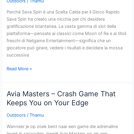
Outdoors
/
Thamu
Gaming
Perché Sava Spin è una Scelta Calda per il Gioco Rapido
a
Sava Spin ha creato una nicchia per chi desidera
Ritmo
gratificazione istantanea. La vasta gamma di slot della
Veloce
piattaforma—pensate ai classici come Moon of Ra e ai titoli
per
freschi di Netgame Entertainment—significa che un
il
giocatore può girare, vedere i risultati e decidere la mossa
Giocatore
successiva
Moderno
Read More »
Avia Masters – Crash Game That
Avia
Masters
Keeps You on Your Edge
–
Crash
Outdoors
/
Thamu
Game
Wanneer je op zoek bent naar een game die adrenaline
That
levert in seconden, treedt Avia Masters op als een