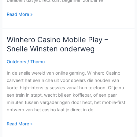
betekent dat je direct kunt beginnen zonder te
Read More »
Winhero Casino Mobile Play –
Winhero
Casino
Snelle Winsten onderweg
Mobile
Play
Outdoors
/
Thamu
–
In de snelle wereld van online gaming, Winhero Casino
Snelle
carveert het een niche uit voor spelers die houden van
Winsten
korte, high‑intensity sessies vanaf hun telefoon. Of je nu
onderweg
een trein in stapt, wacht bij een koffiebar, of een paar
minuten tussen vergaderingen door hebt, het mobile‑first
ontwerp van het casino laat je direct in de
Read More »