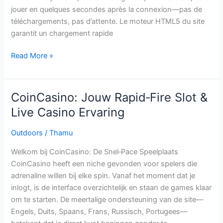
jouer en quelques secondes après la connexion—pas de
direct
téléchargements, pas d’attente. Le moteur HTML5 du site
pour
garantit un chargement rapide
des
gains
Read More »
rapides
CoinCasino: Jouw Rapid‑Fire Slot &
CoinCasino:
Jouw
Live Casino Ervaring
Rapid‑Fire
Slot
Outdoors
/
Thamu
&
Welkom bij CoinCasino: De Snel‑Pace Speelplaats
Live
CoinCasino heeft een niche gevonden voor spelers die
Casino
adrenaline willen bij elke spin. Vanaf het moment dat je
Ervaring
inlogt, is de interface overzichtelijk en staan de games klaar
om te starten. De meertalige ondersteuning van de site—
Engels, Duits, Spaans, Frans, Russisch, Portugees—