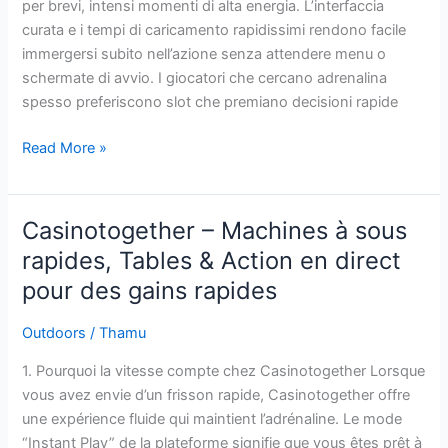
per brevi, intensi momenti di alta energia. L’interfaccia
per
curata e i tempi di caricamento rapidissimi rendono facile
Giocatori
immergersi subito nell’azione senza attendere menu o
in
schermate di avvio. I giocatori che cercano adrenalina
Cerca
spesso preferiscono slot che premiano decisioni rapide
di
Brivido
Read More »
Casinotogether – Machines à sous
Casinotogether
–
rapides, Tables & Action en direct
Machines
pour des gains rapides
à
sous
Outdoors
/
Thamu
rapides,
1. Pourquoi la vitesse compte chez Casinotogether Lorsque
Tables
vous avez envie d’un frisson rapide, Casinotogether offre
&
une expérience fluide qui maintient l’adrénaline. Le mode
Action
“Instant Play” de la plateforme signifie que vous êtes prêt à
en