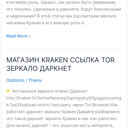
ключевую роль. Однако, как можно быть уверенным,
что покупки, сделанные в даркнете, будут безопасными
и надежными? В этой статье мы рассмотрим зеркало
магазина Кракен и его важную роль в
Read More »
МАГАЗИН KRAKEN ССЫЛКА TOR
МАГАЗИН
KRAKEN
ЗЕРКАЛО ДАРКНЕТ
ССЫЛКА
TOR
Outdoors
/
Thamu
ЗЕРКАЛО
Актуальное зеркало Kraken Даркнет:
ДАРКНЕТ
http://kraken2tr7eohw6acwwp2apxtgqtoy67gzggozvuzmg
lc7yq35ysboad.onion/ (заходить через Tor Browser) Как
работает даркнет зеркало Кракен Давайте разберемся,
что такое даркнет зеркало Кракен и как оно работает.
Для начала, даркнет – это скрытая часть интернета,