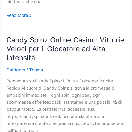
piuttosto che una
Read More »
Candy Spinz Online Casino: Vittorie
Candy
Spinz
Veloci per il Giocatore ad Alta
Online
Intensità
Casino:
Vittorie
Outdoors
/
Thamu
Veloci
Benvenuto su Candy Spinz: Il Punto Dolce per Vincite
per
Rapide Al cuore di Candy Spinz si trova la promessa di
il
emozioni immediate—ogni spin, ogni deal, ogni
Giocatore
scommessa offre feedback istantaneo e una possibilità di
ad
payout rapido. La piattaforma, accessibile su
Alta
https://candyspinzonline.it/, è costruita attorno a
Intensità
un’esperienza utente che premia i giocatori che prosperano
sull’adrenalina e