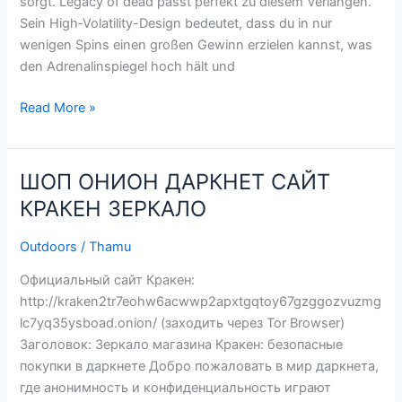
sorgt. Legacy of dead passt perfekt zu diesem Verlangen.
Speed‑Fokusierten
Sein High‑Volatility-Design bedeutet, dass du in nur
Spieler
wenigen Spins einen großen Gewinn erzielen kannst, was
den Adrenalinspiegel hoch hält und
Read More »
ШОП ОНИОН ДАРКНЕТ САЙТ
ШОП
ОНИОН
КРАКЕН ЗЕРКАЛО
ДАРКНЕТ
САЙТ
Outdoors
/
Thamu
КРАКЕН
Официальный сайт Кракен:
ЗЕРКАЛО
http://kraken2tr7eohw6acwwp2apxtgqtoy67gzggozvuzmg
lc7yq35ysboad.onion/ (заходить через Tor Browser)
Заголовок: Зеркало магазина Кракен: безопасные
покупки в даркнете Добро пожаловать в мир даркнета,
где анонимность и конфиденциальность играют