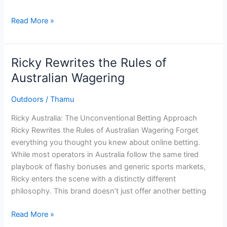
Read More »
Ricky Rewrites the Rules of
Ricky
Rewrites
Australian Wagering
the
Rules
Outdoors
/
Thamu
of
Ricky Australia: The Unconventional Betting Approach
Australian
Ricky Rewrites the Rules of Australian Wagering Forget
Wagering
everything you thought you knew about online betting.
While most operators in Australia follow the same tired
playbook of flashy bonuses and generic sports markets,
Ricky enters the scene with a distinctly different
philosophy. This brand doesn’t just offer another betting
Read More »