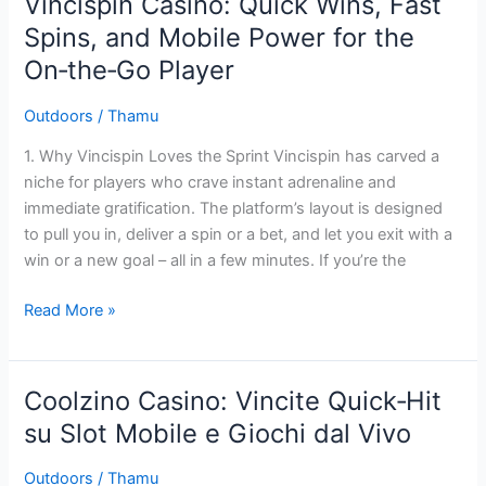
Vincispin Casino: Quick Wins, Fast
Vincispin
Casino:
Spins, and Mobile Power for the
Quick
On‑the‑Go Player
Wins,
Fast
Outdoors
/
Thamu
Spins,
1. Why Vincispin Loves the Sprint Vincispin has carved a
and
niche for players who crave instant adrenaline and
Mobile
immediate gratification. The platform’s layout is designed
Power
to pull you in, deliver a spin or a bet, and let you exit with a
for
win or a new goal – all in a few minutes. If you’re the
the
On‑the‑Go
Read More »
Player
Coolzino Casino: Vincite Quick‑Hit
Coolzino
Casino:
su Slot Mobile e Giochi dal Vivo
Vincite
Quick‑Hit
Outdoors
/
Thamu