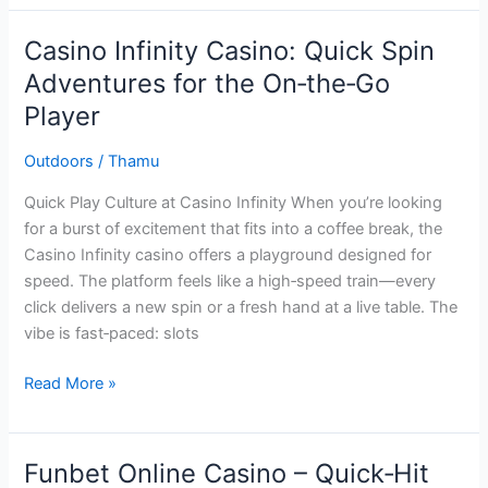
Casino Infinity Casino: Quick Spin
Casino
Infinity
Adventures for the On‑the‑Go
Casino:
Player
Quick
Spin
Outdoors
/
Thamu
Adventures
Quick Play Culture at Casino Infinity When you’re looking
for
for a burst of excitement that fits into a coffee break, the
the
Casino Infinity casino offers a playground designed for
On‑the‑Go
speed. The platform feels like a high‑speed train—every
Player
click delivers a new spin or a fresh hand at a live table. The
vibe is fast‑paced: slots
Read More »
Funbet Online Casino – Quick‑Hit
Funbet