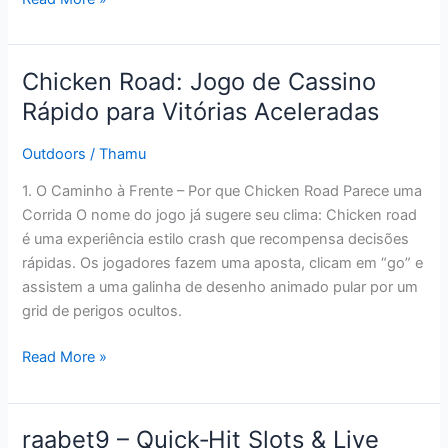
Chicken Road: Jogo de Cassino
Chicken
Road:
Rápido para Vitórias Aceleradas
Jogo
de
Outdoors
/
Thamu
Cassino
1. O Caminho à Frente – Por que Chicken Road Parece uma
Rápido
Corrida O nome do jogo já sugere seu clima: Chicken road
para
é uma experiência estilo crash que recompensa decisões
Vitórias
rápidas. Os jogadores fazem uma aposta, clicam em “go” e
Aceleradas
assistem a uma galinha de desenho animado pular por um
grid de perigos ocultos.
Read More »
raabet9 – Quick‑Hit Slots & Live
raabet9