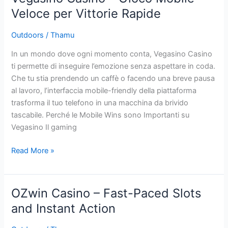
Casino
Veloce per Vittorie Rapide
–
Gioco
Outdoors
/
Thamu
Mobile
In un mondo dove ogni momento conta, Vegasino Casino
Veloce
ti permette di inseguire l’emozione senza aspettare in coda.
per
Che tu stia prendendo un caffè o facendo una breve pausa
Vittorie
al lavoro, l’interfaccia mobile-friendly della piattaforma
Rapide
trasforma il tuo telefono in una macchina da brivido
tascabile. Perché le Mobile Wins sono Importanti su
Vegasino Il gaming
Read More »
OZwin Casino – Fast-Paced Slots
OZwin
Casino
and Instant Action
–
Fast-