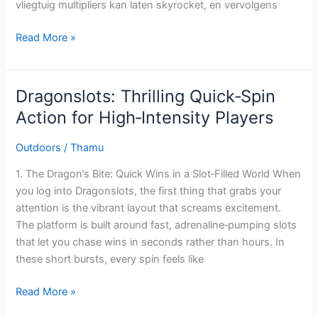
vliegtuig multipliers kan laten skyrocket, en vervolgens
Edge
Read More »
Dragonslots: Thrilling Quick‑Spin
Dragonslots:
Thrilling
Action for High‑Intensity Players
Quick‑Spin
Action
Outdoors
/
Thamu
for
1. The Dragon’s Bite: Quick Wins in a Slot‑Filled World When
High‑Intensity
you log into Dragonslots, the first thing that grabs your
Players
attention is the vibrant layout that screams excitement.
The platform is built around fast, adrenaline‑pumping slots
that let you chase wins in seconds rather than hours. In
these short bursts, every spin feels like
Read More »