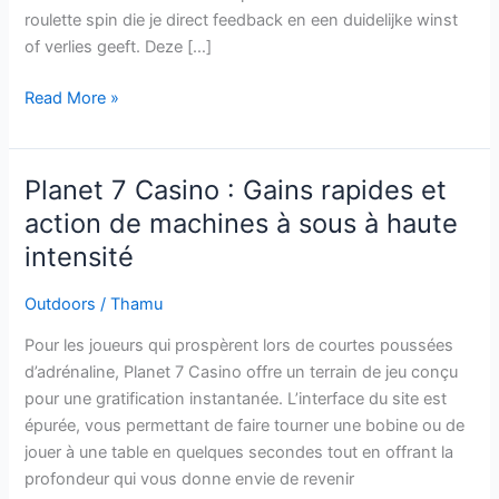
roulette spin die je direct feedback en een duidelijke winst
of verlies geeft. Deze […]
Read More »
Planet 7 Casino : Gains rapides et
Planet
7
action de machines à sous à haute
Casino
intensité
:
Gains
Outdoors
/
Thamu
rapides
Pour les joueurs qui prospèrent lors de courtes poussées
et
d’adrénaline, Planet 7 Casino offre un terrain de jeu conçu
action
pour une gratification instantanée. L’interface du site est
de
épurée, vous permettant de faire tourner une bobine ou de
machines
jouer à une table en quelques secondes tout en offrant la
à
profondeur qui vous donne envie de revenir
sous