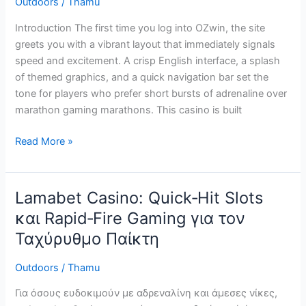
Outdoors
/
Thamu
Paced
Introduction The first time you log into OZwin, the site
Slots
greets you with a vibrant layout that immediately signals
and
speed and excitement. A crisp English interface, a splash
Instant
of themed graphics, and a quick navigation bar set the
Action
tone for players who prefer short bursts of adrenaline over
marathon gaming marathons. This casino is built
Read More »
Lamabet Casino: Quick‑Hit Slots
Lamabet
Casino:
και Rapid‑Fire Gaming για τον
Quick‑Hit
Ταχύρυθμο Παίκτη
Slots
και
Outdoors
/
Thamu
Rapid‑Fire
Για όσους ευδοκιμούν με αδρεναλίνη και άμεσες νίκες,
Gaming