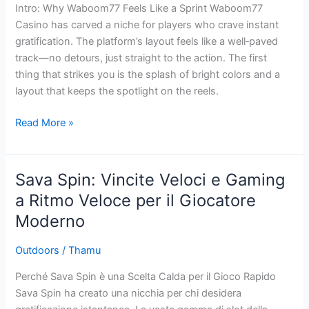
Intro: Why Waboom77 Feels Like a Sprint Waboom77
Rapid
Casino has carved a niche for players who crave instant
Wins
gratification. The platform’s layout feels like a well‑paved
track—no detours, just straight to the action. The first
thing that strikes you is the splash of bright colors and a
layout that keeps the spotlight on the reels.
Read More »
Sava Spin: Vincite Veloci e Gaming
Sava
Spin:
a Ritmo Veloce per il Giocatore
Vincite
Moderno
Veloci
e
Outdoors
/
Thamu
Gaming
Perché Sava Spin è una Scelta Calda per il Gioco Rapido
a
Sava Spin ha creato una nicchia per chi desidera
Ritmo