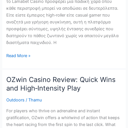
το Lamabet Casino προσφέρει μια παιδική χαρά όπου
για
κάθε περιστροφή μπορεί να αποδώσει σε δευτερόλεπτα.
τον
Είτε είστε έμπειρος high‑roller είτε casual gamer που
Ταχύρυθμο
αναζητά μια γρήγορη συγκίνηση, αυτή η πλατφόρμα
Παίκτη
προσφέρει σύντομες, υψηλής έντασης συνεδρίες που
διατηρούν το πάθος ζωντανό χωρίς να απαιτούν μεγάλα
διαστήματα παιχνιδιού. Η
Read More »
OZwin Casino Review: Quick Wins
OZwin
Casino
and High‑Intensity Play
Review:
Quick
Outdoors
/
Thamu
Wins
For players who thrive on adrenaline and instant
and
gratification, OZwin offers a whirlwind of action that keeps
High‑Intensity
the heart racing from the first spin to the last click. What
Play