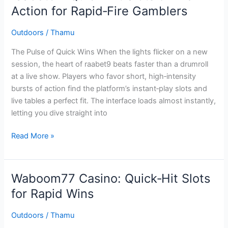
–
Action for Rapid‑Fire Gamblers
Quick‑Hit
Slots
Outdoors
/
Thamu
&
The Pulse of Quick Wins When the lights flicker on a new
Live
session, the heart of raabet9 beats faster than a drumroll
Action
at a live show. Players who favor short, high‑intensity
for
bursts of action find the platform’s instant‑play slots and
Rapid‑Fire
live tables a perfect fit. The interface loads almost instantly,
Gamblers
letting you dive straight into
Read More »
Waboom77 Casino: Quick‑Hit Slots
Waboom77
Casino:
for Rapid Wins
Quick‑Hit
Slots
Outdoors
/
Thamu
for