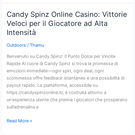
Candy Spinz Online Casino: Vittorie
Candy
Spinz
Veloci per il Giocatore ad Alta
Online
Intensità
Casino:
Vittorie
Outdoors
/
Thamu
Veloci
Benvenuto su Candy Spinz: Il Punto Dolce per Vincite
per
Rapide Al cuore di Candy Spinz si trova la promessa di
il
emozioni immediate—ogni spin, ogni deal, ogni
Giocatore
scommessa offre feedback istantaneo e una possibilità di
ad
payout rapido. La piattaforma, accessibile su
Alta
https://candyspinzonline.it/, è costruita attorno a
Intensità
un’esperienza utente che premia i giocatori che prosperano
sull’adrenalina e
Read More »