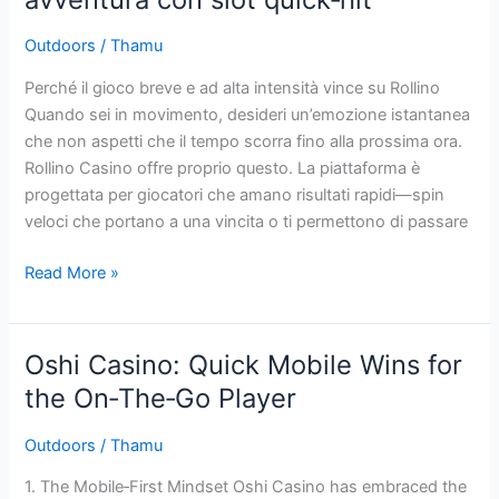
–
La
Outdoors
/
Thamu
tua
Perché il gioco breve e ad alta intensità vince su Rollino
prossima
Quando sei in movimento, desideri un’emozione istantanea
avventura
che non aspetti che il tempo scorra fino alla prossima ora.
con
Rollino Casino offre proprio questo. La piattaforma è
slot
progettata per giocatori che amano risultati rapidi—spin
quick‑hit
veloci che portano a una vincita o ti permettono di passare
Read More »
Oshi Casino: Quick Mobile Wins for
Oshi
Casino:
the On‑The‑Go Player
Quick
Mobile
Outdoors
/
Thamu
Wins
1. The Mobile‑First Mindset Oshi Casino has embraced the
for