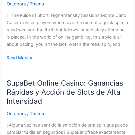
Mastery
Outdoors
/
Thamu
for
1. The Pulse of Short, High‑Intensity Sessions Monte Carlo
the
Casino invites players who crave the rush of a quick spin, a
High‑Intensity
rapid win, and the thrill that follows immediately after a bet
Gamer
is placed. In the world of online gambling, this style is all
about pacing: you hit the slot, watch the reels spin, and
Read More »
SupaBet Online Casino: Ganancias
SupaBet
Online
Rápidas y Acción de Slots de Alta
Casino:
Intensidad
Ganancias
Rápidas
Outdoors
/
Thamu
y
¿Alguna vez has sentido la emoción de una spin que puede
Acción
cambiar tu día en segundos? SupaBet ofrece exactamente
de