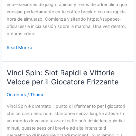
eso—sesiones de juego rápidas y llenas de adrenalina que
Slots
encajan perfectamente en tu coffee break o en una rápida
de
hora de almuerzo. Comienza visitando https://supabet-
Alta
oficial.es/ e inicia sesión sobre la marcha. Una vez dentro,
Intensidad
notarás cómo
Read More »
Vinci Spin: Slot Rapidi e Vittorie
Vinci
Spin:
Veloce per il Giocatore Frizzante
Slot
Rapidi
Outdoors
/
Thamu
e
Vinci Spin è diventato il punto di riferimento per i giocatori
Vittorie
che cercano emozioni istantanee senza lunghe attese. In
Veloce
un mondo dove una tazza di caffè può richiedere quindici
per
minuti, queste sessioni brevi e ad alta intensità ti
il
permettono di inseguire grandi momenti in un lampo. 1. Il