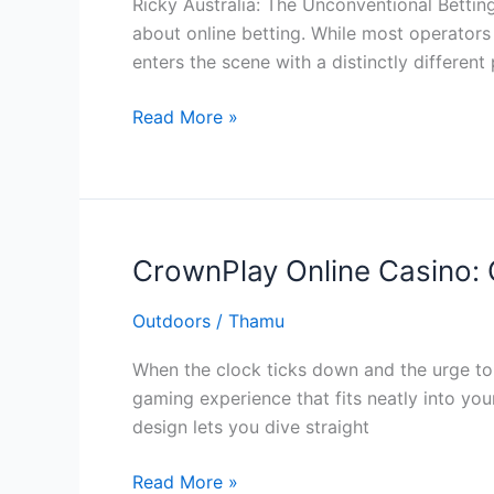
Ricky Australia: The Unconventional Betti
of
about online betting. While most operators
Australian
enters the scene with a distinctly different
Wagering
Read More »
CrownPlay Online Casino: 
CrownPlay
Online
Outdoors
/
Thamu
Casino:
Quick
When the clock ticks down and the urge to 
Slots
gaming experience that fits neatly into you
and
design lets you dive straight
Rapid
Wins
Read More »