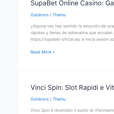
SupaBet Online Casino: Ga
SupaBet
Online
Outdoors
/
Thamu
Casino:
Ganancias
¿Alguna vez has sentido la emoción de un
Rápidas
rápidas y llenas de adrenalina que encaja
y
https://supabet-oficial.es/ e inicia sesión
Acción
de
Read More »
Slots
de
Alta
Intensidad
Vinci Spin: Slot Rapidi e Vi
Vinci
Spin:
Outdoors
/
Thamu
Slot
Rapidi
Vinci Spin è diventato il punto di riferime
e