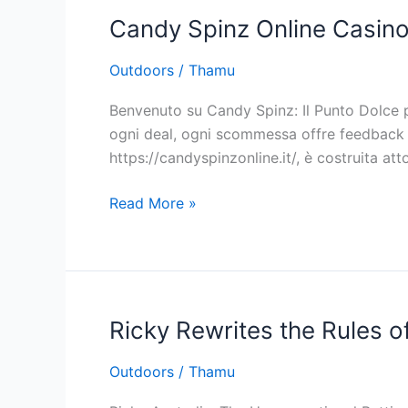
Candy Spinz Online Casino: 
Candy
Spinz
Outdoors
/
Thamu
Online
Casino:
Benvenuto su Candy Spinz: Il Punto Dolce 
Vittorie
ogni deal, ogni scommessa offre feedback i
Veloci
https://candyspinzonline.it/, è costruita at
per
il
Read More »
Giocatore
ad
Alta
Intensità
Ricky Rewrites the Rules o
Ricky
Rewrites
Outdoors
/
Thamu
the
Rules