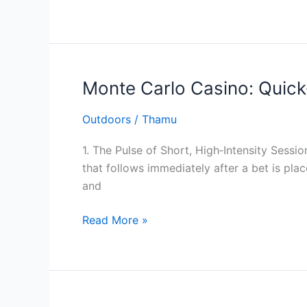
for
Short
Gaming
Sessions
Monte Carlo Casino: Quick
Monte
Carlo
Outdoors
/
Thamu
Casino:
Quick‑Play
1. The Pulse of Short, High‑Intensity Sessio
Mastery
that follows immediately after a bet is place
for
and
the
High‑Intensity
Read More »
Gamer