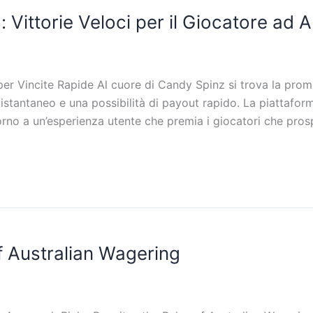
Vittorie Veloci per il Giocatore ad Al
per Vincite Rapide Al cuore di Candy Spinz si trova la pr
stantaneo e una possibilità di payout rapido. La piattaform
torno a un’esperienza utente che premia i giocatori che pros
f Australian Wagering