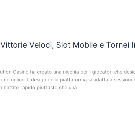
ittorie Veloci, Slot Mobile e Tornei 
olution Casino ha creato una nicchia per i giocatori che des
me online. Il design della piattaforma si adatta a sessioni b
battito rapido piuttosto che una