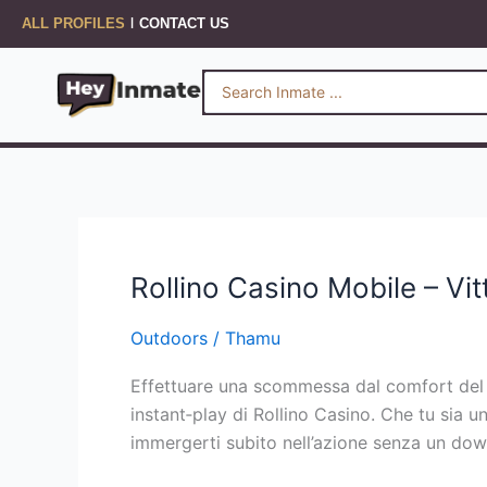
Skip
ALL PROFILES
|
CONTACT US
to
content
Search
...
Rollino Casino Mobile – Vi
Rollino
Casino
Outdoors
/
Thamu
Mobile
–
Effettuare una scommessa dal comfort del t
Vittorie
instant‑play di Rollino Casino. Che tu sia u
Veloci
immergerti subito nell’azione senza un do
in
Movimento