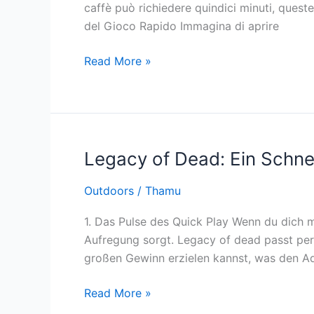
caffè può richiedere quindici minuti, queste
Vittorie
del Gioco Rapido Immagina di aprire
Veloce
per
Read More »
il
Giocatore
Frizzante
Legacy of Dead: Ein Schne
Legacy
of
Outdoors
/
Thamu
Dead:
Ein
1. Das Pulse des Quick Play Wenn du dich m
Schnell‑Feuer
Aufregung sorgt. Legacy of dead passt perf
Slot-
großen Gewinn erzielen kannst, was den Ad
Abenteuer
für
Read More »
den