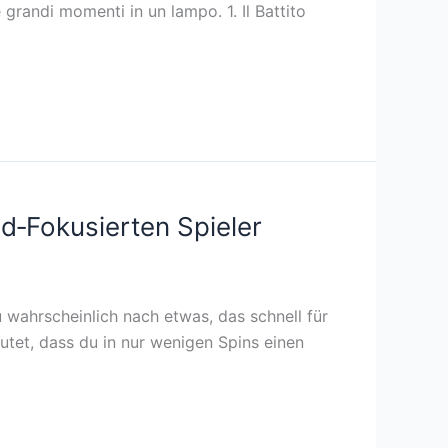
 grandi momenti in un lampo. 1. Il Battito
d‑Fokusierten Spieler
 wahrscheinlich nach etwas, das schnell für
utet, dass du in nur wenigen Spins einen