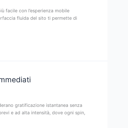
ù facile con l’esperienza mobile
faccia fluida del sito ti permette di
Immediati
iderano gratificazione istantanea senza
revi e ad alta intensità, dove ogni spin,