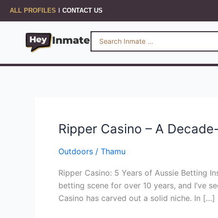
Skip
ALL PROFILES
|
CONTACT US
to
content
Search
...
Ripper Casino – A Decade-
Ripper
Casino
Outdoors
/
Thamu
–
A
Ripper Casino: 5 Years of Aussie Betting I
Decade-
betting scene for over 10 years, and I’ve 
Long
Casino has carved out a solid niche. In […]
Player’s
Breakdown