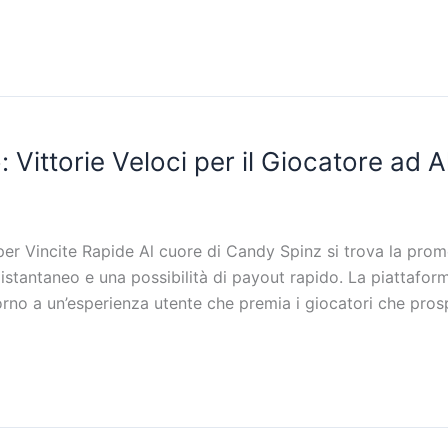
Vittorie Veloci per il Giocatore ad Al
per Vincite Rapide Al cuore di Candy Spinz si trova la pr
stantaneo e una possibilità di payout rapido. La piattaform
torno a un’esperienza utente che premia i giocatori che pros