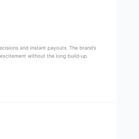
decisions and instant payouts. The brand’s
 excitement without the long build‑up.