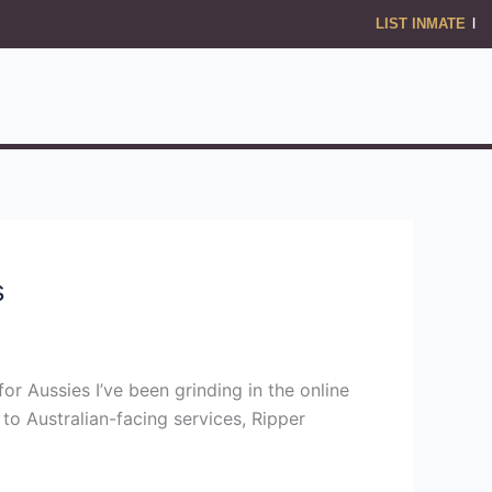
LIST INMATE
|
s
r Aussies I’ve been grinding in the online
to Australian-facing services, Ripper