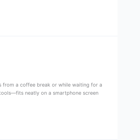
 from a coffee break or while waiting for a
l tools—fits neatly on a smartphone screen