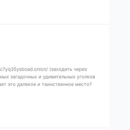
c7yq35ysboad.onion/ (заходить через
амых загадочных и удивительных уголков
ет это далекое и таинственное место?