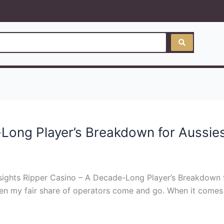
Long Player’s Breakdown for Aussie
nsights Ripper Casino – A Decade-Long Player’s Breakdown fo
seen my fair share of operators come and go. When it comes 