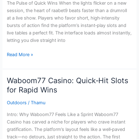
The Pulse of Quick Wins When the lights flicker on a new
Live
session, the heart of raabet9 beats faster than a drumroll
Action
at a live show. Players who favor short, high‑intensity
for
bursts of action find the platform’s instant‑play slots and
Rapid‑Fire
live tables a perfect fit. The interface loads almost instantly,
Gamblers
letting you dive straight into
Read More »
Waboom77 Casino: Quick‑Hit Slots
Waboom77
Casino:
for Rapid Wins
Quick‑Hit
Slots
Outdoors
/
Thamu
for
Intro: Why Waboom77 Feels Like a Sprint Waboom77
Rapid
Casino has carved a niche for players who crave instant
Wins
gratification. The platform’s layout feels like a well‑paved
track—no detours, just straight to the action. The first