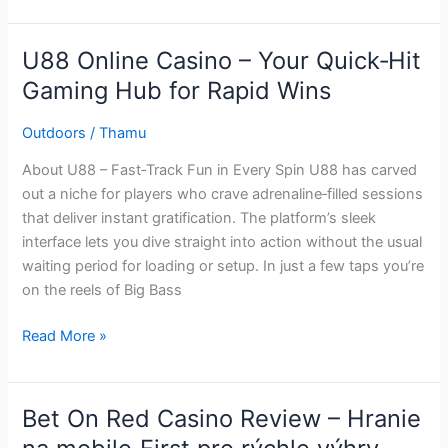
U88 Online Casino – Your Quick‑Hit
U88
Online
Gaming Hub for Rapid Wins
Casino
–
Outdoors
/
Thamu
Your
About U88 – Fast‑Track Fun in Every Spin U88 has carved
Quick‑Hit
out a niche for players who crave adrenaline‑filled sessions
Gaming
that deliver instant gratification. The platform’s sleek
Hub
interface lets you dive straight into action without the usual
for
waiting period for loading or setup. In just a few taps you’re
Rapid
on the reels of Big Bass
Wins
Read More »
Bet On Red Casino Review – Hranie
Bet
On