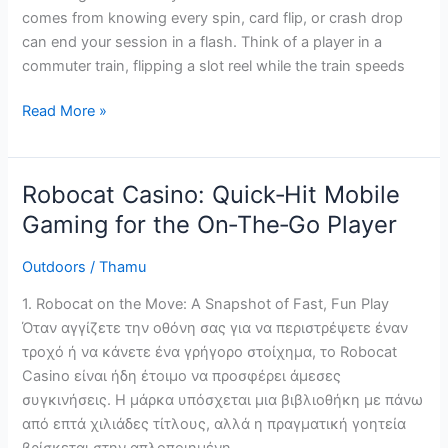
Wins
comes from knowing every spin, card flip, or crash drop
and
can end your session in a flash. Think of a player in a
Intense
commuter train, flipping a slot reel while the train speeds
Gaming
Read More »
Robocat Casino: Quick‑Hit Mobile
Robocat
Casino:
Gaming for the On‑The‑Go Player
Quick‑Hit
Mobile
Outdoors
/
Thamu
Gaming
1. Robocat on the Move: A Snapshot of Fast, Fun Play
for
Όταν αγγίζετε την οθόνη σας για να περιστρέψετε έναν
the
τροχό ή να κάνετε ένα γρήγορο στοίχημα, το Robocat
On‑The‑Go
Casino είναι ήδη έτοιμο να προσφέρει άμεσες
Player
συγκινήσεις. Η μάρκα υπόσχεται μια βιβλιοθήκη με πάνω
από επτά χιλιάδες τίτλους, αλλά η πραγματική γοητεία