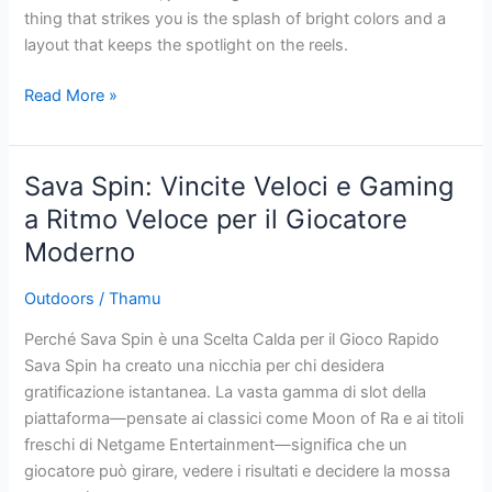
thing that strikes you is the splash of bright colors and a
layout that keeps the spotlight on the reels.
Read More »
Sava Spin: Vincite Veloci e Gaming
Sava
Spin:
a Ritmo Veloce per il Giocatore
Vincite
Moderno
Veloci
e
Outdoors
/
Thamu
Gaming
Perché Sava Spin è una Scelta Calda per il Gioco Rapido
a
Sava Spin ha creato una nicchia per chi desidera
Ritmo
gratificazione istantanea. La vasta gamma di slot della
Veloce
piattaforma—pensate ai classici come Moon of Ra e ai titoli
per
freschi di Netgame Entertainment—significa che un
il
giocatore può girare, vedere i risultati e decidere la mossa
Giocatore