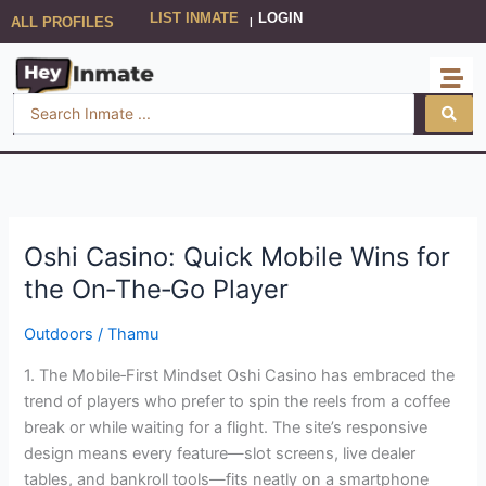
Skip
LIST INMATE
LOGIN
ALL PROFILES
|
to
content
Search
...
Oshi Casino: Quick Mobile Wins for
Oshi
Casino:
the On‑The‑Go Player
Quick
Mobile
Outdoors
/
Thamu
Wins
1. The Mobile‑First Mindset Oshi Casino has embraced the
for
trend of players who prefer to spin the reels from a coffee
the
break or while waiting for a flight. The site’s responsive
On‑The‑Go
design means every feature—slot screens, live dealer
Player
tables, and bankroll tools—fits neatly on a smartphone