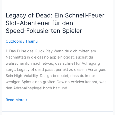
Legacy of Dead: Ein Schnell‑Feuer
Legacy
of
Slot-Abenteuer für den
Dead:
Speed‑Fokusierten Spieler
Ein
Schnell‑Feuer
Outdoors
/
Thamu
Slot-
1. Das Pulse des Quick Play Wenn du dich mitten am
Abenteuer
Nachmittag in die casino app einloggst, suchst du
für
wahrscheinlich nach etwas, das schnell für Aufregung
den
sorgt. Legacy of dead passt perfekt zu diesem Verlangen.
Speed‑Fokusierten
Sein High‑Volatility-Design bedeutet, dass du in nur
Spieler
wenigen Spins einen großen Gewinn erzielen kannst, was
den Adrenalinspiegel hoch hält und
Read More »