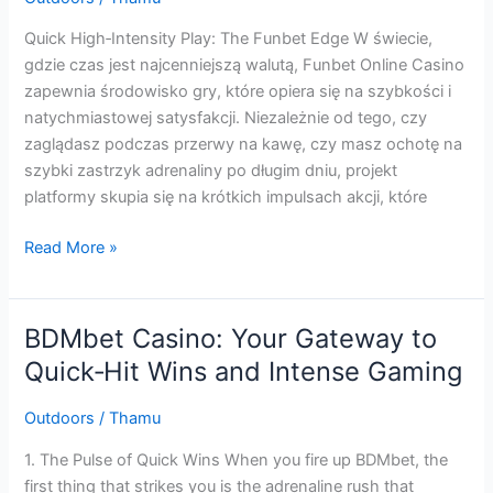
Slots
Quick High‑Intensity Play: The Funbet Edge W świecie,
&
gdzie czas jest najcenniejszą walutą, Funbet Online Casino
Rapid
zapewnia środowisko gry, które opiera się na szybkości i
Betting
natychmiastowej satysfakcji. Niezależnie od tego, czy
for
zaglądasz podczas przerwy na kawę, czy masz ochotę na
the
szybki zastrzyk adrenaliny po długim dniu, projekt
Modern
platformy skupia się na krótkich impulsach akcji, które
Player
Read More »
BDMbet Casino: Your Gateway to
BDMbet
Casino:
Quick‑Hit Wins and Intense Gaming
Your
Gateway
Outdoors
/
Thamu
to
1. The Pulse of Quick Wins When you fire up BDMbet, the
Quick‑Hit
first thing that strikes you is the adrenaline rush that