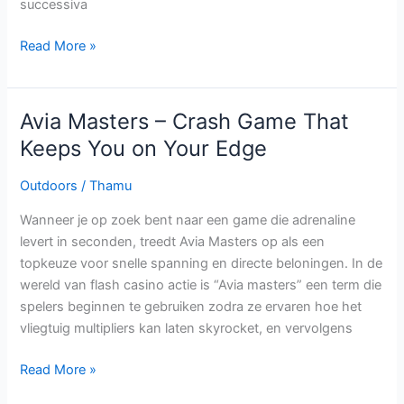
successiva
Moderno
Read More »
Avia Masters – Crash Game That
Avia
Masters
Keeps You on Your Edge
–
Crash
Outdoors
/
Thamu
Game
Wanneer je op zoek bent naar een game die adrenaline
That
levert in seconden, treedt Avia Masters op als een
Keeps
topkeuze voor snelle spanning en directe beloningen. In de
You
wereld van flash casino actie is “Avia masters” een term die
on
spelers beginnen te gebruiken zodra ze ervaren hoe het
Your
vliegtuig multipliers kan laten skyrocket, en vervolgens
Edge
Read More »