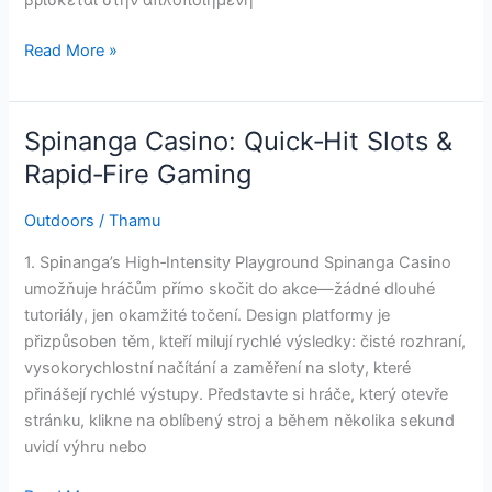
βρίσκεται στην απλοποιημένη
Read More »
Spinanga Casino: Quick‑Hit Slots &
Spinanga
Casino:
Rapid‑Fire Gaming
Quick‑Hit
Slots
Outdoors
/
Thamu
&
1. Spinanga’s High‑Intensity Playground Spinanga Casino
Rapid‑Fire
umožňuje hráčům přímo skočit do akce—žádné dlouhé
Gaming
tutoriály, jen okamžité točení. Design platformy je
přizpůsoben těm, kteří milují rychlé výsledky: čisté rozhraní,
vysokorychlostní načítání a zaměření na sloty, které
přinášejí rychlé výstupy. Představte si hráče, který otevře
stránku, klikne na oblíbený stroj a během několika sekund
uvidí výhru nebo