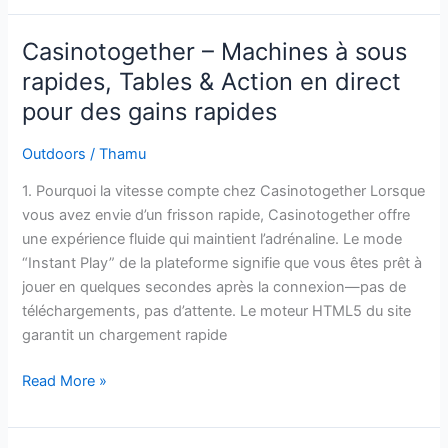
Casinotogether – Machines à sous
Casinotogether
–
rapides, Tables & Action en direct
Machines
pour des gains rapides
à
sous
Outdoors
/
Thamu
rapides,
1. Pourquoi la vitesse compte chez Casinotogether Lorsque
Tables
vous avez envie d’un frisson rapide, Casinotogether offre
&
une expérience fluide qui maintient l’adrénaline. Le mode
Action
“Instant Play” de la plateforme signifie que vous êtes prêt à
en
jouer en quelques secondes après la connexion—pas de
direct
téléchargements, pas d’attente. Le moteur HTML5 du site
pour
garantit un chargement rapide
des
gains
Read More »
rapides