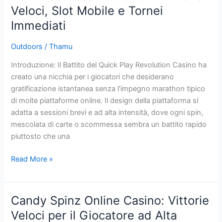
Casino
Veloci, Slot Mobile e Tornei
Review:
Immediati
Vittorie
Veloci,
Outdoors
/
Thamu
Slot
Introduzione: Il Battito del Quick Play Revolution Casino ha
Mobile
creato una nicchia per i giocatori che desiderano
e
gratificazione istantanea senza l’impegno marathon tipico
Tornei
di molte piattaforme online. Il design della piattaforma si
Immediati
adatta a sessioni brevi e ad alta intensità, dove ogni spin,
mescolata di carte o scommessa sembra un battito rapido
piuttosto che una
Read More »
Candy Spinz Online Casino: Vittorie
Candy
Spinz
Veloci per il Giocatore ad Alta