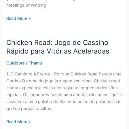
meetings or winding
Read More »
Chicken Road: Jogo de Cassino
Chicken
Road:
Rápido para Vitórias Aceleradas
Jogo
de
Outdoors
/
Thamu
Cassino
1. O Caminho à Frente – Por que Chicken Road Parece uma
Rápido
Corrida O nome do jogo já sugere seu clima: Chicken road
para
é uma experiência estilo crash que recompensa decisões
Vitórias
rápidas. Os jogadores fazem uma aposta, clicam em “go” e
Aceleradas
assistem a uma galinha de desenho animado pular por um
grid de perigos ocultos.
Read More »