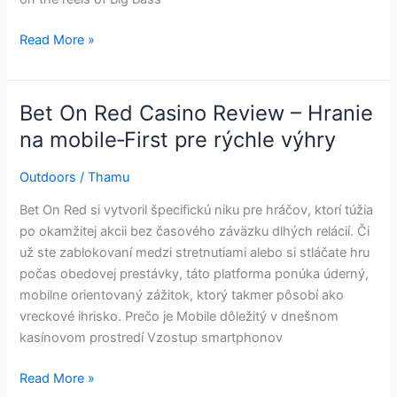
Wins
Read More »
Bet On Red Casino Review – Hranie
Bet
On
na mobile‑First pre rýchle výhry
Red
Casino
Outdoors
/
Thamu
Review
Bet On Red si vytvoril špecifickú niku pre hráčov, ktorí túžia
–
po okamžitej akcii bez časového záväzku dlhých relácií. Či
Hranie
už ste zablokovaní medzi stretnutiami alebo si stláčate hru
na
počas obedovej prestávky, táto platforma ponúka úderný,
mobile‑First
mobilne orientovaný zážitok, ktorý takmer pôsobí ako
pre
vreckové ihrisko. Prečo je Mobile dôležitý v dnešnom
rýchle
kasínovom prostredí Vzostup smartphonov
výhry
Read More »