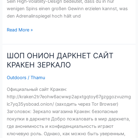
Sein High‑Volatility-Design bedeutet, dass du in nur
Spieler
wenigen Spins einen großen Gewinn erzielen kannst, was
den Adrenalinspiegel hoch hält und
Read More »
ШОП ОНИОН ДАРКНЕТ САЙТ
ШОП
ОНИОН
КРАКЕН ЗЕРКАЛО
ДАРКНЕТ
САЙТ
Outdoors
/
Thamu
КРАКЕН
Официальный сайт Кракен:
ЗЕРКАЛО
http://kraken2tr7eohw6acwwp2apxtgqtoy67gzggozvuzmg
lc7yq35ysboad.onion/ (заходить через Tor Browser)
Заголовок: Зеркало магазина Кракен: безопасные
покупки в даркнете Добро пожаловать в мир даркнета,
где анонимность и конфиденциальность играют
ключевую роль. Однако, как можно быть уверенным,