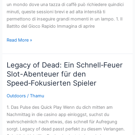
un mondo dove una tazza di caffè può richiedere quindici
per
minuti, queste sessioni brevi e ad alta intensità ti
il
permettono di inseguire grandi momenti in un lampo. 1. Il
Giocatore
Battito del Gioco Rapido Immagina di aprire
Frizzante
Read More »
Legacy of Dead: Ein Schnell‑Feuer
Legacy
of
Slot-Abenteuer für den
Dead:
Speed‑Fokusierten Spieler
Ein
Schnell‑Feuer
Outdoors
/
Thamu
Slot-
1. Das Pulse des Quick Play Wenn du dich mitten am
Abenteuer
Nachmittag in die casino app einloggst, suchst du
für
wahrscheinlich nach etwas, das schnell für Aufregung
den
sorgt. Legacy of dead passt perfekt zu diesem Verlangen.
Speed‑Fokusierten