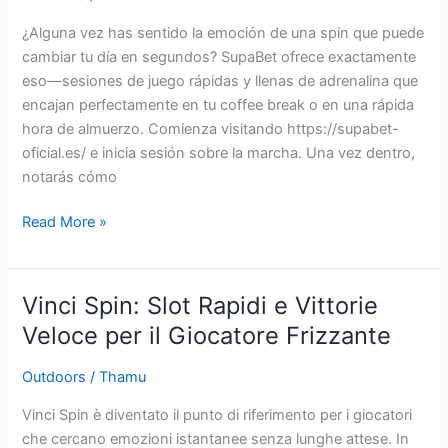
y
¿Alguna vez has sentido la emoción de una spin que puede
Acción
cambiar tu día en segundos? SupaBet ofrece exactamente
de
eso—sesiones de juego rápidas y llenas de adrenalina que
Slots
encajan perfectamente en tu coffee break o en una rápida
de
hora de almuerzo. Comienza visitando https://supabet-
Alta
oficial.es/ e inicia sesión sobre la marcha. Una vez dentro,
Intensidad
notarás cómo
Read More »
Vinci Spin: Slot Rapidi e Vittorie
Vinci
Spin:
Veloce per il Giocatore Frizzante
Slot
Rapidi
Outdoors
/
Thamu
e
Vinci Spin è diventato il punto di riferimento per i giocatori
Vittorie
che cercano emozioni istantanee senza lunghe attese. In
Veloce