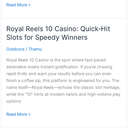
Read More »
Royal Reels 10 Casino: Quick‑Hit
Royal
Reels
Slots for Speedy Winners
10
Casino:
Outdoors
/
Thamu
Quick‑Hit
Royal Reels 10 Casino is the spot where fast‑paced
Slots
adrenaline meets instant gratification. If you’re chasing
for
rapid thrills and want your results before you can even
Speedy
finish a coffee sip, this platform is engineered for you. The
Winners
name itself—Royal Reels—echoes the classic slot heritage,
while the “10” hints at modern twists and high‑volume play
options
Read More »