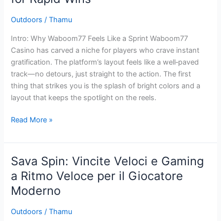
Quick‑Hit
Slots
Outdoors
/
Thamu
for
Intro: Why Waboom77 Feels Like a Sprint Waboom77
Rapid
Casino has carved a niche for players who crave instant
Wins
gratification. The platform’s layout feels like a well‑paved
track—no detours, just straight to the action. The first
thing that strikes you is the splash of bright colors and a
layout that keeps the spotlight on the reels.
Read More »
Sava Spin: Vincite Veloci e Gaming
Sava
Spin:
a Ritmo Veloce per il Giocatore
Vincite
Moderno
Veloci
e
Outdoors
/
Thamu
Gaming