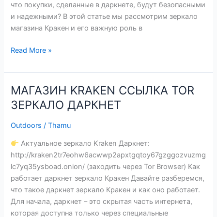
что покупки, сделанные в даркнете, будут безопасными
и надежными? В этой статье мы рассмотрим зеркало
магазина Кракен и его важную роль в
Read More »
МАГАЗИН KRAKEN ССЫЛКА TOR
МАГАЗИН
KRAKEN
ЗЕРКАЛО ДАРКНЕТ
ССЫЛКА
TOR
Outdoors
/
Thamu
ЗЕРКАЛО
Актуальное зеркало Kraken Даркнет:
ДАРКНЕТ
http://kraken2tr7eohw6acwwp2apxtgqtoy67gzggozvuzmg
lc7yq35ysboad.onion/ (заходить через Tor Browser) Как
работает даркнет зеркало Кракен Давайте разберемся,
что такое даркнет зеркало Кракен и как оно работает.
Для начала, даркнет – это скрытая часть интернета,
которая доступна только через специальные