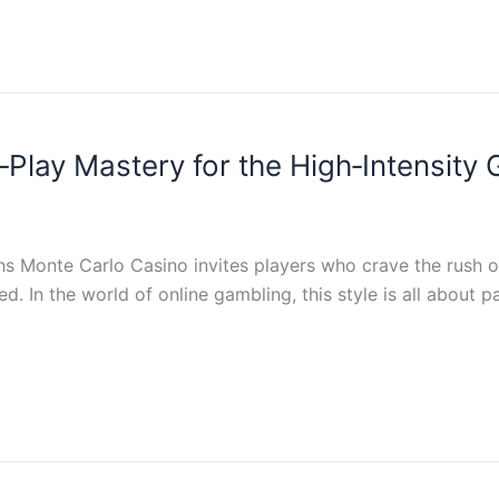
‑Play Mastery for the High‑Intensity
ns Monte Carlo Casino invites players who crave the rush of 
d. In the world of online gambling, this style is all about pa