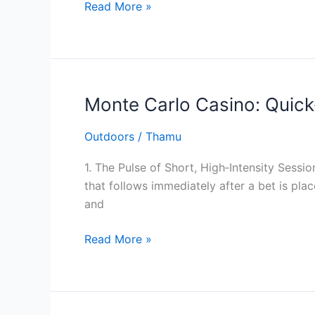
Read More »
for
Short
Gaming
Sessions
Monte Carlo Casino: Quick
Monte
Carlo
Outdoors
/
Thamu
Casino:
Quick‑Play
1. The Pulse of Short, High‑Intensity Sessio
Mastery
that follows immediately after a bet is place
for
and
the
High‑Intensity
Read More »
Gamer