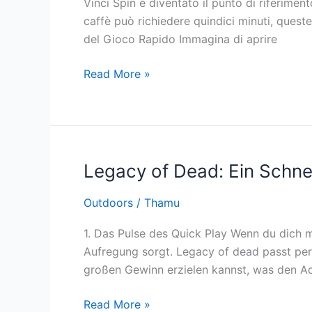
Vinci Spin è diventato il punto di riferime
e
caffè può richiedere quindici minuti, queste
Vittorie
del Gioco Rapido Immagina di aprire
Veloce
per
Read More »
il
Giocatore
Frizzante
Legacy of Dead: Ein Schne
Legacy
of
Outdoors
/
Thamu
Dead:
Ein
1. Das Pulse des Quick Play Wenn du dich m
Schnell‑Feuer
Aufregung sorgt. Legacy of dead passt perf
Slot-
großen Gewinn erzielen kannst, was den Ad
Abenteuer
für
Read More »