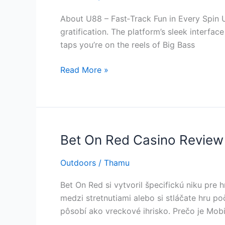
–
About U88 – Fast‑Track Fun in Every Spin U8
Your
gratification. The platform’s sleek interface
Quick‑Hit
taps you’re on the reels of Big Bass
Gaming
Hub
Read More »
for
Rapid
Wins
Bet On Red Casino Review –
Bet
On
Outdoors
/
Thamu
Red
Casino
Bet On Red si vytvoril špecifickú niku pre 
Review
medzi stretnutiami alebo si stláčate hru p
–
pôsobí ako vreckové ihrisko. Prečo je Mo
Hranie