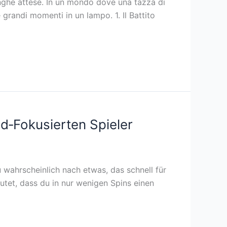
unghe attese. In un mondo dove una tazza di
 grandi momenti in un lampo. 1. Il Battito
d‑Fokusierten Spieler
 wahrscheinlich nach etwas, das schnell für
utet, dass du in nur wenigen Spins einen