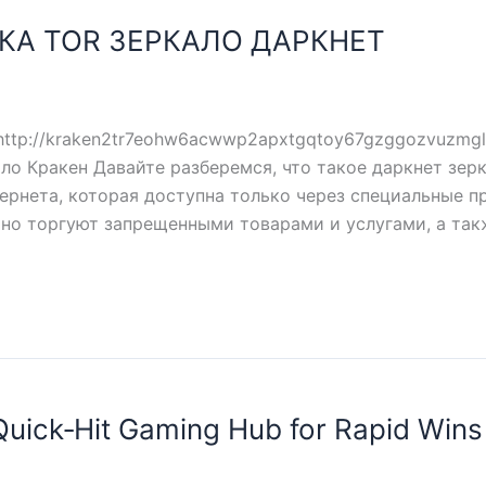
КА TOR ЗЕРКАЛО ДАРКНЕТ
http://kraken2tr7eohw6acwwp2apxtgqtoy67gzggozvuzmgl
ало Кракен Давайте разберемся, что такое даркнет зерк
нтернета, которая доступна только через специальные
чно торгуют запрещенными товарами и услугами, а так
Quick‑Hit Gaming Hub for Rapid Wins