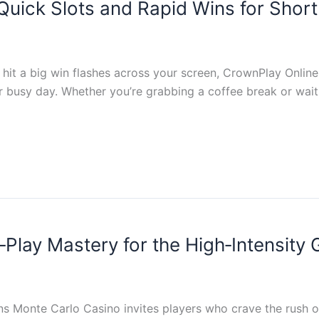
Quick Slots and Rapid Wins for Shor
hit a big win flashes across your screen, CrownPlay Online 
r busy day. Whether you’re grabbing a coffee break or waitin
‑Play Mastery for the High‑Intensity
ns Monte Carlo Casino invites players who crave the rush of 