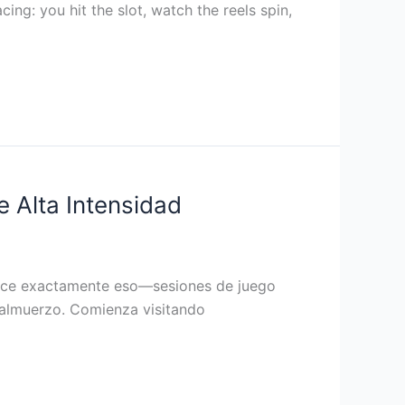
cing: you hit the slot, watch the reels spin,
 Alta Intensidad
rece exactamente eso—sesiones de juego
 almuerzo. Comienza visitando