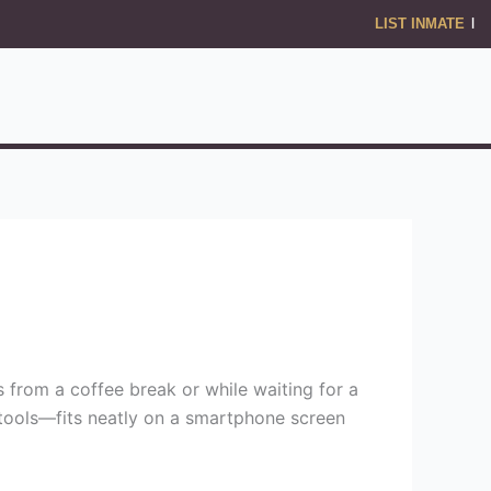
LIST INMATE
|
 from a coffee break or while waiting for a
l tools—fits neatly on a smartphone screen