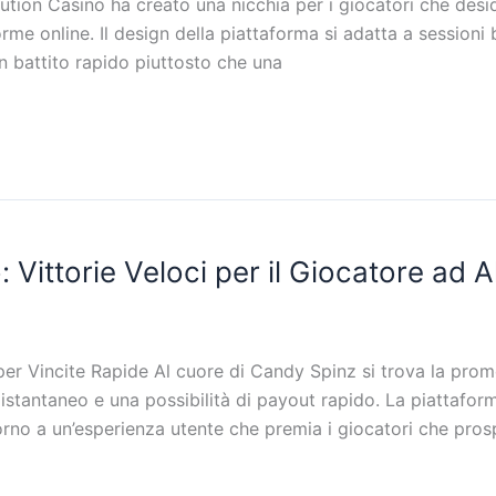
olution Casino ha creato una nicchia per i giocatori che des
me online. Il design della piattaforma si adatta a sessioni b
battito rapido piuttosto che una
Vittorie Veloci per il Giocatore ad Al
per Vincite Rapide Al cuore di Candy Spinz si trova la pr
stantaneo e una possibilità di payout rapido. La piattaform
torno a un’esperienza utente che premia i giocatori che pros