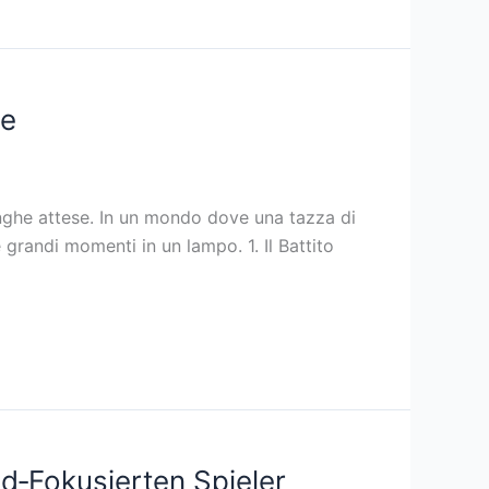
te
unghe attese. In un mondo dove una tazza di
 grandi momenti in un lampo. 1. Il Battito
d‑Fokusierten Spieler