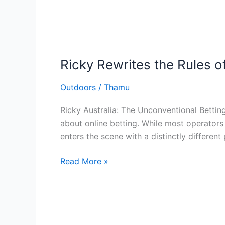
Giocatore
ad
Alta
Intensità
Ricky Rewrites the Rules o
Ricky
Rewrites
Outdoors
/
Thamu
the
Rules
Ricky Australia: The Unconventional Betti
of
about online betting. While most operators
Australian
enters the scene with a distinctly different
Wagering
Read More »