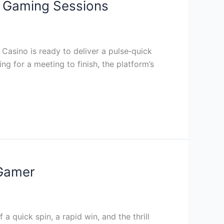
t Gaming Sessions
Casino is ready to deliver a pulse‑quick
g for a meeting to finish, the platform’s
 Gamer
a quick spin, a rapid win, and the thrill