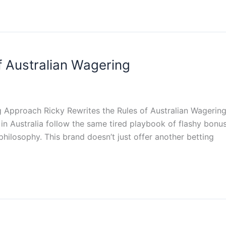
f Australian Wagering
ng Approach Ricky Rewrites the Rules of Australian Wageri
 in Australia follow the same tired playbook of flashy bonu
 philosophy. This brand doesn’t just offer another betting