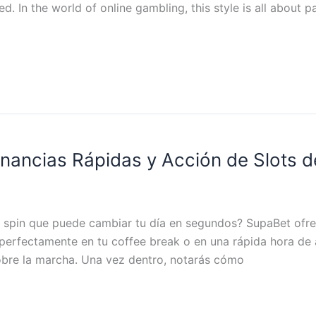
d. In the world of online gambling, this style is all about pa
nancias Rápidas y Acción de Slots de
a spin que puede cambiar tu día en segundos? SupaBet of
n perfectamente en tu coffee break o en una rápida hora de
 sobre la marcha. Una vez dentro, notarás cómo