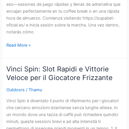
eso—sesiones de juego rápidas y llenas de adrenalina que
Slots
encajan perfectamente en tu coffee break o en una rápida
de
hora de almuerzo. Comienza visitando https://supabet-
Alta
oficial.es/ e inicia sesión sobre la marcha. Una vez dentro,
Intensidad
notarás cómo
Read More »
Vinci Spin: Slot Rapidi e Vittorie
Vinci
Spin:
Veloce per il Giocatore Frizzante
Slot
Rapidi
Outdoors
/
Thamu
e
Vinci Spin è diventato il punto di riferimento per i giocatori
Vittorie
che cercano emozioni istantanee senza lunghe attese. In
Veloce
un mondo dove una tazza di caffè può richiedere quindici
per
minuti, queste sessioni brevi e ad alta intensità ti
il
permettono di inseguire grandi momenti in un lampo. 1. Il