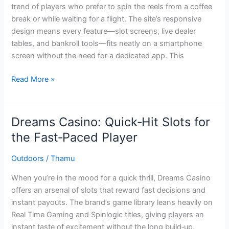
trend of players who prefer to spin the reels from a coffee
the
break or while waiting for a flight. The site’s responsive
On‑The‑Go
design means every feature—slot screens, live dealer
Player
tables, and bankroll tools—fits neatly on a smartphone
screen without the need for a dedicated app. This
Read More »
Dreams Casino: Quick‑Hit Slots for
Dreams
Casino:
the Fast‑Paced Player
Quick‑Hit
Slots
Outdoors
/
Thamu
for
When you’re in the mood for a quick thrill, Dreams Casino
the
offers an arsenal of slots that reward fast decisions and
Fast‑Paced
instant payouts. The brand’s game library leans heavily on
Player
Real Time Gaming and Spinlogic titles, giving players an
instant taste of excitement without the long build‑up.