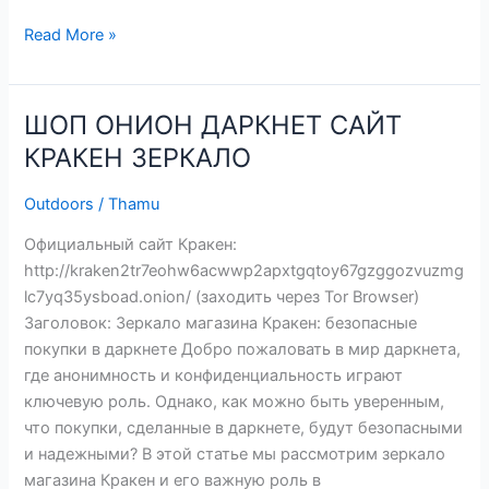
Read More »
ШОП ОНИОН ДАРКНЕТ САЙТ
ШОП
ОНИОН
КРАКЕН ЗЕРКАЛО
ДАРКНЕТ
САЙТ
Outdoors
/
Thamu
КРАКЕН
Официальный сайт Кракен:
ЗЕРКАЛО
http://kraken2tr7eohw6acwwp2apxtgqtoy67gzggozvuzmg
lc7yq35ysboad.onion/ (заходить через Tor Browser)
Заголовок: Зеркало магазина Кракен: безопасные
покупки в даркнете Добро пожаловать в мир даркнета,
где анонимность и конфиденциальность играют
ключевую роль. Однако, как можно быть уверенным,
что покупки, сделанные в даркнете, будут безопасными
и надежными? В этой статье мы рассмотрим зеркало
магазина Кракен и его важную роль в