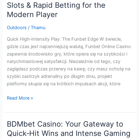
Online
Slots & Rapid Betting for the
Casino
Modern Player
–
Quick‑Hit
Outdoors
/
Thamu
Slots
Quick High‑Intensity Play: The Funbet Edge W świecie,
&
gdzie czas jest najcenniejszą walutą, Funbet Online Casino
Rapid
zapewnia środowisko gry, które opiera się na szybkości i
Betting
natychmiastowej satysfakcji. Niezależnie od tego, czy
for
zaglądasz podczas przerwy na kawę, czy masz ochotę na
the
szybki zastrzyk adrenaliny po długim dniu, projekt
Modern
platformy skupia się na krótkich impulsach akcji, które
Player
Read More »
BDMbet Casino: Your Gateway to
BDMbet
Casino:
Quick‑Hit Wins and Intense Gaming
Your