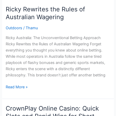
Ricky Rewrites the Rules of
Ricky
Rewrites
Australian Wagering
the
Rules
Outdoors
/
Thamu
of
Ricky Australia: The Unconventional Betting Approach
Australian
Ricky Rewrites the Rules of Australian Wagering Forget
Wagering
everything you thought you knew about online betting.
While most operators in Australia follow the same tired
playbook of flashy bonuses and generic sports markets,
Ricky enters the scene with a distinctly different
philosophy. This brand doesn’t just offer another betting
Read More »
CrownPlay Online Casino: Quick
CrownPlay
Online