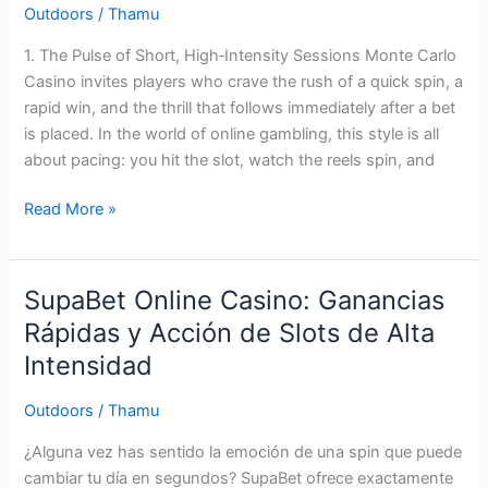
Mastery
Outdoors
/
Thamu
for
1. The Pulse of Short, High‑Intensity Sessions Monte Carlo
the
Casino invites players who crave the rush of a quick spin, a
High‑Intensity
rapid win, and the thrill that follows immediately after a bet
Gamer
is placed. In the world of online gambling, this style is all
about pacing: you hit the slot, watch the reels spin, and
Read More »
SupaBet Online Casino: Ganancias
SupaBet
Online
Rápidas y Acción de Slots de Alta
Casino:
Intensidad
Ganancias
Rápidas
Outdoors
/
Thamu
y
¿Alguna vez has sentido la emoción de una spin que puede
Acción
cambiar tu día en segundos? SupaBet ofrece exactamente
de