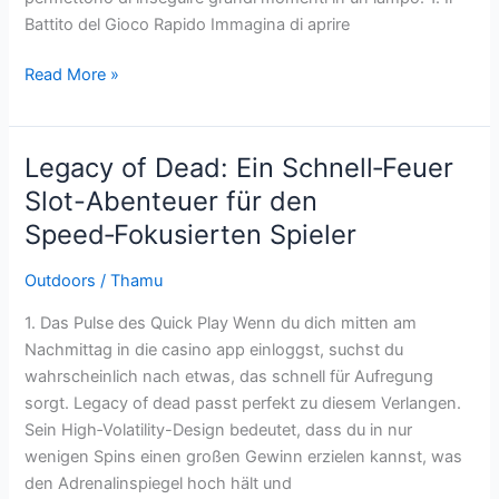
Giocatore
Battito del Gioco Rapido Immagina di aprire
Frizzante
Read More »
Legacy of Dead: Ein Schnell‑Feuer
Legacy
of
Slot-Abenteuer für den
Dead:
Speed‑Fokusierten Spieler
Ein
Schnell‑Feuer
Outdoors
/
Thamu
Slot-
1. Das Pulse des Quick Play Wenn du dich mitten am
Abenteuer
Nachmittag in die casino app einloggst, suchst du
für
wahrscheinlich nach etwas, das schnell für Aufregung
den
sorgt. Legacy of dead passt perfekt zu diesem Verlangen.
Speed‑Fokusierten
Sein High‑Volatility-Design bedeutet, dass du in nur
Spieler
wenigen Spins einen großen Gewinn erzielen kannst, was
den Adrenalinspiegel hoch hält und