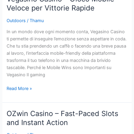
Casino
Veloce per Vittorie Rapide
–
Gioco
Outdoors
/
Thamu
Mobile
In un mondo dove ogni momento conta, Vegasino Casino
Veloce
ti permette di inseguire l’emozione senza aspettare in coda.
per
Che tu stia prendendo un caffè o facendo una breve pausa
Vittorie
al lavoro, l’interfaccia mobile-friendly della piattaforma
Rapide
trasforma il tuo telefono in una macchina da brivido
tascabile. Perché le Mobile Wins sono Importanti su
Vegasino Il gaming
Read More »
OZwin Casino – Fast-Paced Slots
OZwin
Casino
and Instant Action
–
Fast-