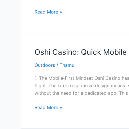
avventura
con
Read More »
slot
quick‑hit
Oshi Casino: Quick Mobile
Oshi
Casino:
Outdoors
/
Thamu
Quick
Mobile
1. The Mobile‑First Mindset Oshi Casino has
Wins
flight. The site’s responsive design means 
for
without the need for a dedicated app. This
the
On‑The‑Go
Read More »
Player