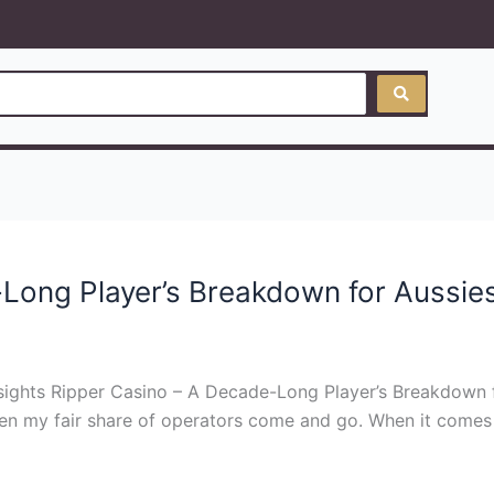
Long Player’s Breakdown for Aussie
nsights Ripper Casino – A Decade-Long Player’s Breakdown fo
seen my fair share of operators come and go. When it comes 