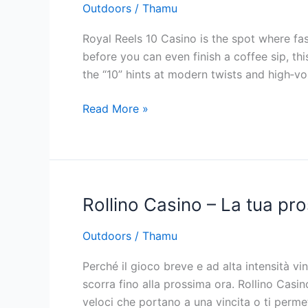
Outdoors
/
Thamu
10
Casino:
Royal Reels 10 Casino is the spot where fast
Quick‑Hit
before you can even finish a coffee sip, th
Slots
the “10” hints at modern twists and high‑v
for
Speedy
Read More »
Winners
Rollino Casino – La tua pr
Rollino
Casino
Outdoors
/
Thamu
–
La
Perché il gioco breve e ad alta intensità v
tua
scorra fino alla prossima ora. Rollino Casi
prossima
veloci che portano a una vincita o ti perm