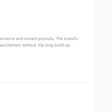
decisions and instant payouts. The brand’s
 excitement without the long build‑up.