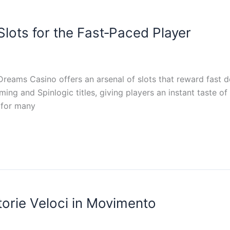
lots for the Fast‑Paced Player
 Dreams Casino offers an arsenal of slots that reward fast 
ing and Spinlogic titles, giving players an instant taste of
m for many
ttorie Veloci in Movimento