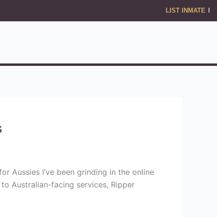
LIST INMATE
|
s
r Aussies I’ve been grinding in the online
to Australian-facing services, Ripper