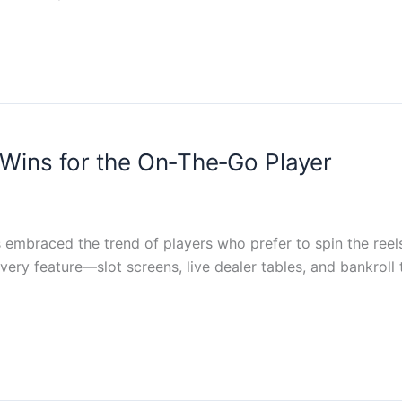
 Wins for the On‑The‑Go Player
 embraced the trend of players who prefer to spin the reels
every feature—slot screens, live dealer tables, and bankrol