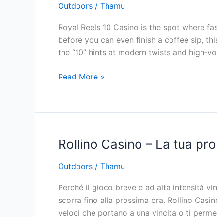
Outdoors
/
Thamu
10
Casino:
Royal Reels 10 Casino is the spot where fast
Quick‑Hit
before you can even finish a coffee sip, th
Slots
the “10” hints at modern twists and high‑v
for
Speedy
Read More »
Winners
Rollino Casino – La tua pr
Rollino
Casino
Outdoors
/
Thamu
–
La
Perché il gioco breve e ad alta intensità v
tua
scorra fino alla prossima ora. Rollino Casi
prossima
veloci che portano a una vincita o ti perm