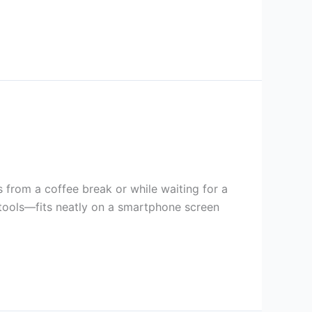
 from a coffee break or while waiting for a
l tools—fits neatly on a smartphone screen