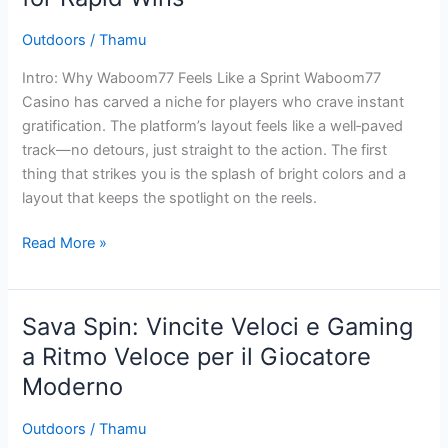
Quick‑Hit
Slots
Outdoors
/
Thamu
for
Intro: Why Waboom77 Feels Like a Sprint Waboom77
Rapid
Casino has carved a niche for players who crave instant
Wins
gratification. The platform’s layout feels like a well‑paved
track—no detours, just straight to the action. The first
thing that strikes you is the splash of bright colors and a
layout that keeps the spotlight on the reels.
Read More »
Sava Spin: Vincite Veloci e Gaming
Sava
Spin:
a Ritmo Veloce per il Giocatore
Vincite
Moderno
Veloci
e
Outdoors
/
Thamu
Gaming