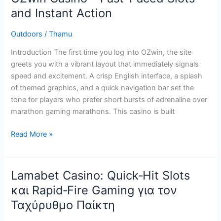
Casino
and Instant Action
–
Fast-
Outdoors
/
Thamu
Paced
Introduction The first time you log into OZwin, the site
Slots
greets you with a vibrant layout that immediately signals
and
speed and excitement. A crisp English interface, a splash
Instant
of themed graphics, and a quick navigation bar set the
Action
tone for players who prefer short bursts of adrenaline over
marathon gaming marathons. This casino is built
Read More »
Lamabet Casino: Quick‑Hit Slots
Lamabet
Casino:
και Rapid‑Fire Gaming για τον
Quick‑Hit
Ταχύρυθμο Παίκτη
Slots
και