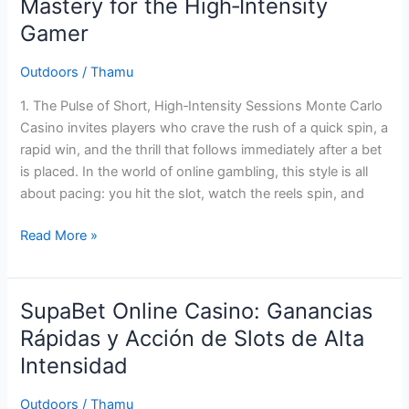
Mastery for the High‑Intensity
Casino:
Gamer
Quick‑Play
Mastery
Outdoors
/
Thamu
for
1. The Pulse of Short, High‑Intensity Sessions Monte Carlo
the
Casino invites players who crave the rush of a quick spin, a
High‑Intensity
rapid win, and the thrill that follows immediately after a bet
Gamer
is placed. In the world of online gambling, this style is all
about pacing: you hit the slot, watch the reels spin, and
Read More »
SupaBet Online Casino: Ganancias
SupaBet
Online
Rápidas y Acción de Slots de Alta
Casino:
Intensidad
Ganancias
Rápidas
Outdoors
/
Thamu