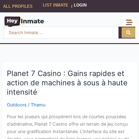
Skip
LIST INMATE
LOGIN
ALL PROFILES
|
to
content
Search
...
Planet 7 Casino : Gains rapides et
Planet
7
action de machines à sous à haute
Casino
intensité
:
Gains
Outdoors
/
Thamu
rapides
Pour les joueurs qui prospèrent lors de courtes poussées
et
d’adrénaline, Planet 7 Casino offre un terrain de jeu conçu
action
pour une gratification instantanée. L’interface du site est
de