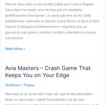
Perché Sava Spin è una Scelta Calda per il Gioco Rapido
a
Sava Spin ha creato una nicchia per chi desidera
Ritmo
gratificazione istantanea. La vasta gamma di slot della
Veloce
piattaforma—pensate ai classici come Moon of Ra e ai titoli
per
freschi di Netgame Entertainment—significa che un
il
giocatore può girare, vedere i risultati e decidere la mossa
Giocatore
successiva
Moderno
Read More »
Avia Masters – Crash Game That
Avia
Masters
Keeps You on Your Edge
–
Crash
Outdoors
/
Thamu
Game
Wanneer je op zoek bent naar een game die adrenaline
That
levert in seconden, treedt Avia Masters op als een
Keeps