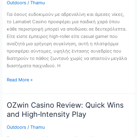
Outdoors
/
Thamu
Rapid‑Fire
Για όσους ευδοκιμούν με αδρεναλίνη και άμεσες νίκες,
Gaming
το Lamabet Casino προσφέρει μια παιδική χαρά όπου
για
κάθε περιστροφή μπορεί να αποδώσει σε δευτερόλεπτα.
τον
Είτε είστε έμπειρος high‑roller είτε casual gamer που
Ταχύρυθμο
αναζητά μια γρήγορη συγκίνηση, αυτή η πλατφόρμα
Παίκτη
προσφέρει σύντομες, υψηλής έντασης συνεδρίες που
διατηρούν το πάθος ζωντανό χωρίς να απαιτούν μεγάλα
διαστήματα παιχνιδιού. Η
Read More »
OZwin Casino Review: Quick Wins
OZwin
Casino
and High‑Intensity Play
Review:
Quick
Outdoors
/
Thamu
Wins