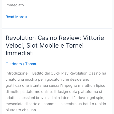
Immediato –
Read More »
Revolution Casino Review: Vittorie
Revolution
Casino
Veloci, Slot Mobile e Tornei
Review:
Immediati
Vittorie
Veloci,
Outdoors
/
Thamu
Slot
Introduzione: Il Battito del Quick Play Revolution Casino ha
Mobile
creato una nicchia per i giocatori che desiderano
e
gratificazione istantanea senza l’impegno marathon tipico
Tornei
di molte piattaforme online. Il design della piattaforma si
Immediati
adatta a sessioni brevi e ad alta intensità, dove ogni spin,
mescolata di carte o scommessa sembra un battito rapido
piuttosto che una