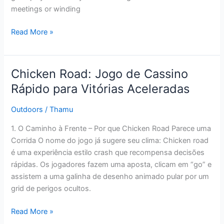
meetings or winding
Read More »
Chicken Road: Jogo de Cassino
Chicken
Road:
Rápido para Vitórias Aceleradas
Jogo
de
Outdoors
/
Thamu
Cassino
1. O Caminho à Frente – Por que Chicken Road Parece uma
Rápido
Corrida O nome do jogo já sugere seu clima: Chicken road
para
é uma experiência estilo crash que recompensa decisões
Vitórias
rápidas. Os jogadores fazem uma aposta, clicam em “go” e
Aceleradas
assistem a uma galinha de desenho animado pular por um
grid de perigos ocultos.
Read More »