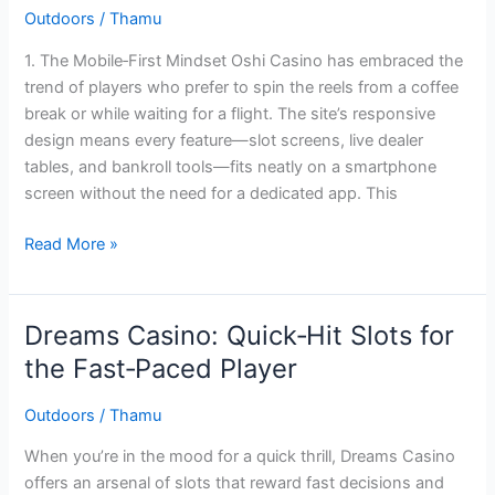
Mobile
Outdoors
/
Thamu
Wins
1. The Mobile‑First Mindset Oshi Casino has embraced the
for
trend of players who prefer to spin the reels from a coffee
the
break or while waiting for a flight. The site’s responsive
On‑The‑Go
design means every feature—slot screens, live dealer
Player
tables, and bankroll tools—fits neatly on a smartphone
screen without the need for a dedicated app. This
Read More »
Dreams Casino: Quick‑Hit Slots for
Dreams
Casino:
the Fast‑Paced Player
Quick‑Hit
Slots
Outdoors
/
Thamu
for
When you’re in the mood for a quick thrill, Dreams Casino
the
offers an arsenal of slots that reward fast decisions and
Fast‑Paced