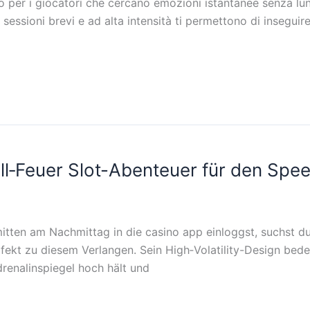
nto per i giocatori che cercano emozioni istantanee senza l
 sessioni brevi e ad alta intensità ti permettono di inseguire
ll‑Feuer Slot-Abenteuer für den Spee
itten am Nachmittag in die casino app einloggst, suchst du
ekt zu diesem Verlangen. Sein High‑Volatility-Design bede
renalinspiegel hoch hält und