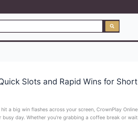
Quick Slots and Rapid Wins for Shor
hit a big win flashes across your screen, CrownPlay Online 
r busy day. Whether you’re grabbing a coffee break or waitin