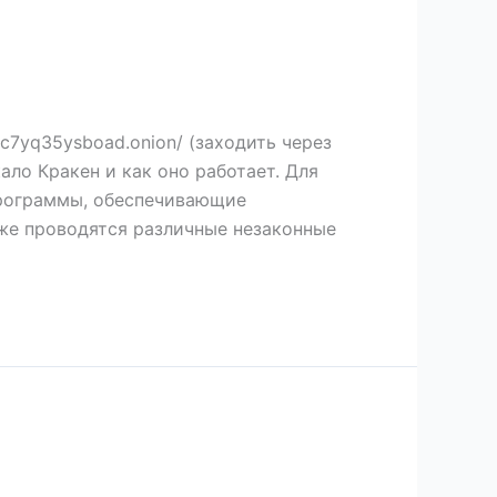
c7yq35ysboad.onion/ (заходить через
ало Кракен и как оно работает. Для
 программы, обеспечивающие
же проводятся различные незаконные