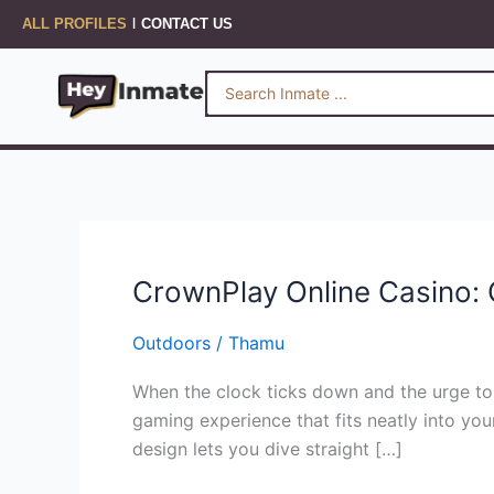
Skip
ALL PROFILES
|
CONTACT US
to
content
Search
...
CrownPlay Online Casino: 
CrownPlay
Online
Outdoors
/
Thamu
Casino:
Quick
When the clock ticks down and the urge to 
Slots
gaming experience that fits neatly into you
and
design lets you dive straight […]
Rapid
Wins