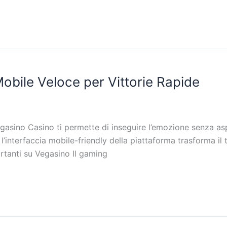
obile Veloce per Vittorie Rapide
sino Casino ti permette di inseguire l’emozione senza asp
l’interfaccia mobile-friendly della piattaforma trasforma il
rtanti su Vegasino Il gaming