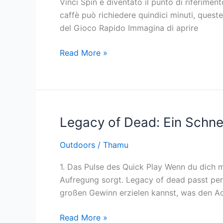
Vinci Spin è diventato il punto di riferime
e
caffè può richiedere quindici minuti, queste
Vittorie
del Gioco Rapido Immagina di aprire
Veloce
per
Read More »
il
Giocatore
Frizzante
Legacy of Dead: Ein Schne
Legacy
of
Outdoors
/
Thamu
Dead:
Ein
1. Das Pulse des Quick Play Wenn du dich m
Schnell‑Feuer
Aufregung sorgt. Legacy of dead passt perf
Slot-
großen Gewinn erzielen kannst, was den Ad
Abenteuer
für
Read More »