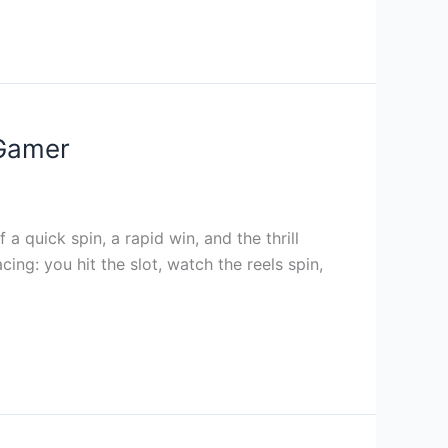
 Gamer
a quick spin, a rapid win, and the thrill
cing: you hit the slot, watch the reels spin,