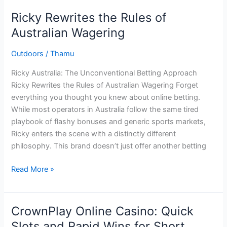
Ricky Rewrites the Rules of
Ricky
Rewrites
Australian Wagering
the
Rules
Outdoors
/
Thamu
of
Ricky Australia: The Unconventional Betting Approach
Australian
Ricky Rewrites the Rules of Australian Wagering Forget
Wagering
everything you thought you knew about online betting.
While most operators in Australia follow the same tired
playbook of flashy bonuses and generic sports markets,
Ricky enters the scene with a distinctly different
philosophy. This brand doesn’t just offer another betting
Read More »
CrownPlay Online Casino: Quick
CrownPlay
Online
Slots and Rapid Wins for Short