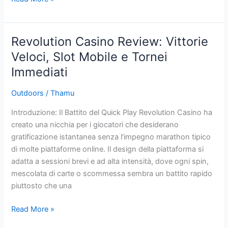
Revolution Casino Review: Vittorie
Revolution
Casino
Veloci, Slot Mobile e Tornei
Review:
Immediati
Vittorie
Veloci,
Outdoors
/
Thamu
Slot
Introduzione: Il Battito del Quick Play Revolution Casino ha
Mobile
creato una nicchia per i giocatori che desiderano
e
gratificazione istantanea senza l’impegno marathon tipico
Tornei
di molte piattaforme online. Il design della piattaforma si
Immediati
adatta a sessioni brevi e ad alta intensità, dove ogni spin,
mescolata di carte o scommessa sembra un battito rapido
piuttosto che una
Read More »