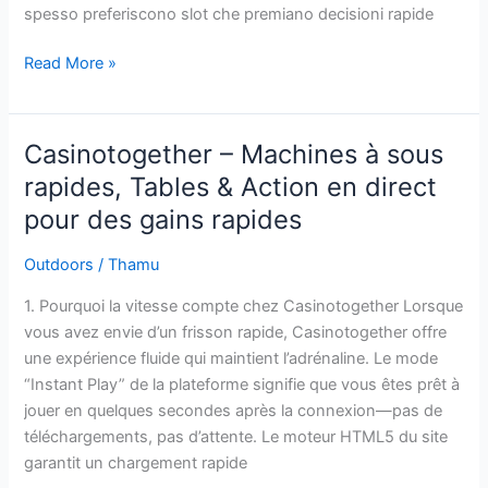
spesso preferiscono slot che premiano decisioni rapide
di
Brivido
Read More »
Casinotogether – Machines à sous
Casinotogether
–
rapides, Tables & Action en direct
Machines
pour des gains rapides
à
sous
Outdoors
/
Thamu
rapides,
1. Pourquoi la vitesse compte chez Casinotogether Lorsque
Tables
vous avez envie d’un frisson rapide, Casinotogether offre
&
une expérience fluide qui maintient l’adrénaline. Le mode
Action
“Instant Play” de la plateforme signifie que vous êtes prêt à
en
jouer en quelques secondes après la connexion—pas de
direct
téléchargements, pas d’attente. Le moteur HTML5 du site
pour
garantit un chargement rapide
des