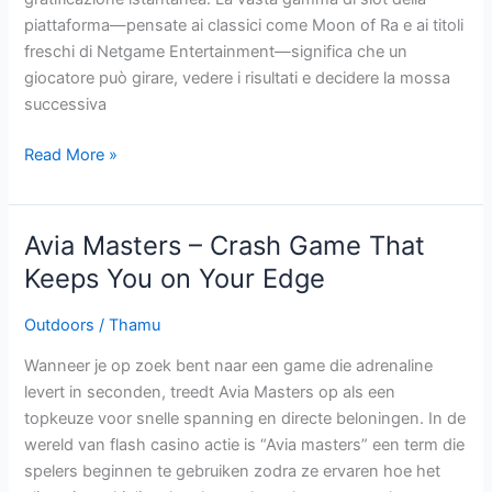
piattaforma—pensate ai classici come Moon of Ra e ai titoli
per
freschi di Netgame Entertainment—significa che un
il
giocatore può girare, vedere i risultati e decidere la mossa
Giocatore
successiva
Moderno
Read More »
Avia Masters – Crash Game That
Avia
Masters
Keeps You on Your Edge
–
Crash
Outdoors
/
Thamu
Game
Wanneer je op zoek bent naar een game die adrenaline
That
levert in seconden, treedt Avia Masters op als een
Keeps
topkeuze voor snelle spanning en directe beloningen. In de
You
wereld van flash casino actie is “Avia masters” een term die
on
spelers beginnen te gebruiken zodra ze ervaren hoe het
Your