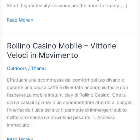
Short, high‑intensity sessions are the norm for many […]
Read More »
Rollino Casino Mobile – Vittorie
Rollino
Casino
Veloci in Movimento
Mobile
–
Outdoors
/
Thamu
Vittorie
Effettuare una scommessa dal comfort del tuo divano o
Veloci
durante una pausa caffè è diventato ancora più facile con
in
l’esperienza mobile instant‑play di Rollino Casino. Che tu
Movimento
sia un casual spinner o un scommettitore attento al budget,
l’interfaccia fluida del sito ti permette di immergerti subito
nell’azione senza un download pesante. 1. Accesso
Immediato –
Read More »