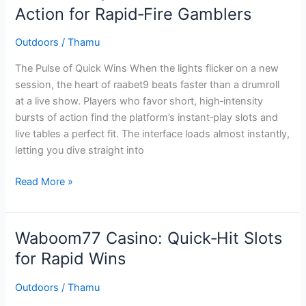
–
Action for Rapid‑Fire Gamblers
Quick‑Hit
Slots
Outdoors
/
Thamu
&
The Pulse of Quick Wins When the lights flicker on a new
Live
session, the heart of raabet9 beats faster than a drumroll
Action
at a live show. Players who favor short, high‑intensity
for
bursts of action find the platform’s instant‑play slots and
Rapid‑Fire
live tables a perfect fit. The interface loads almost instantly,
Gamblers
letting you dive straight into
Read More »
Waboom77 Casino: Quick‑Hit Slots
Waboom77
Casino:
for Rapid Wins
Quick‑Hit
Slots
Outdoors
/
Thamu
for