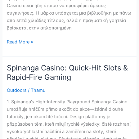
On‑The‑Go
Casino είναι ήδη έτοιμο να προσφέρει άμεσες
Player
συγκινήσεις. Η μάρκα υπόσχεται μια βιβλιοθήκη με πάνω
από επτά χιλιάδες τίτλους, αλλά η πραγματική γοητεία
βρίσκεται στην απλοποιημένη
Read More »
Spinanga Casino: Quick‑Hit Slots &
Spinanga
Casino:
Rapid‑Fire Gaming
Quick‑Hit
Slots
Outdoors
/
Thamu
&
1. Spinanga’s High‑Intensity Playground Spinanga Casino
Rapid‑Fire
umožňuje hráčům přímo skočit do akce—žádné dlouhé
Gaming
tutoriály, jen okamžité točení. Design platformy je
přizpůsoben těm, kteří milují rychlé výsledky: čisté rozhraní,
vysokorychlostní načítání a zaměření na sloty, které