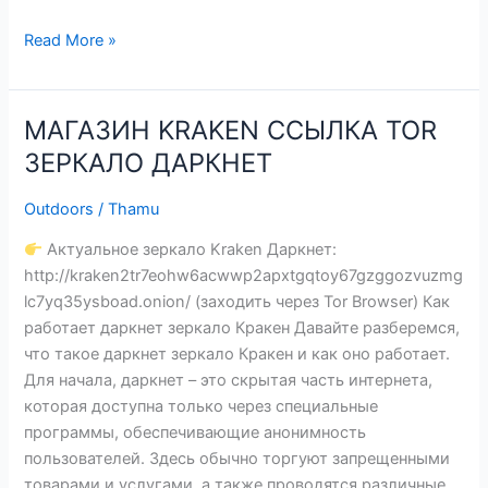
Read More »
МАГАЗИН KRAKEN ССЫЛКА TOR
МАГАЗИН
KRAKEN
ЗЕРКАЛО ДАРКНЕТ
ССЫЛКА
TOR
Outdoors
/
Thamu
ЗЕРКАЛО
Актуальное зеркало Kraken Даркнет:
ДАРКНЕТ
http://kraken2tr7eohw6acwwp2apxtgqtoy67gzggozvuzmg
lc7yq35ysboad.onion/ (заходить через Tor Browser) Как
работает даркнет зеркало Кракен Давайте разберемся,
что такое даркнет зеркало Кракен и как оно работает.
Для начала, даркнет – это скрытая часть интернета,
которая доступна только через специальные
программы, обеспечивающие анонимность
пользователей. Здесь обычно торгуют запрещенными
товарами и услугами, а также проводятся различные