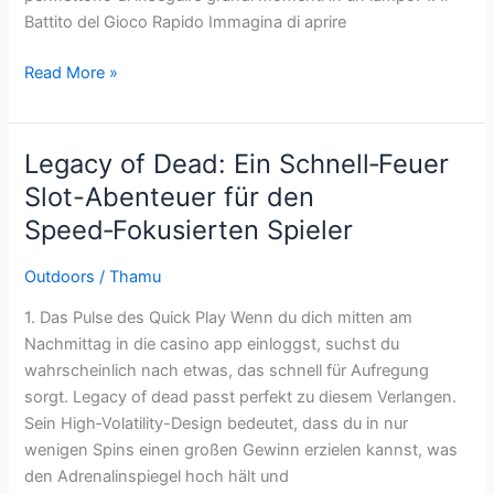
Giocatore
Battito del Gioco Rapido Immagina di aprire
Frizzante
Read More »
Legacy of Dead: Ein Schnell‑Feuer
Legacy
of
Slot-Abenteuer für den
Dead:
Speed‑Fokusierten Spieler
Ein
Schnell‑Feuer
Outdoors
/
Thamu
Slot-
1. Das Pulse des Quick Play Wenn du dich mitten am
Abenteuer
Nachmittag in die casino app einloggst, suchst du
für
wahrscheinlich nach etwas, das schnell für Aufregung
den
sorgt. Legacy of dead passt perfekt zu diesem Verlangen.
Speed‑Fokusierten
Sein High‑Volatility-Design bedeutet, dass du in nur
Spieler
wenigen Spins einen großen Gewinn erzielen kannst, was
den Adrenalinspiegel hoch hält und