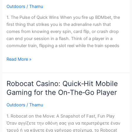
Gateway
Outdoors
/
Thamu
to
1. The Pulse of Quick Wins When you fire up BDMbet, the
Quick‑Hit
first thing that strikes you is the adrenaline rush that
Wins
comes from knowing every spin, card flip, or crash drop
and
can end your session in a flash. Think of a player in a
Intense
commuter train, flipping a slot reel while the train speeds
Gaming
Read More »
Robocat Casino: Quick‑Hit Mobile
Robocat
Casino:
Gaming for the On‑The‑Go Player
Quick‑Hit
Mobile
Outdoors
/
Thamu
Gaming
1. Robocat on the Move: A Snapshot of Fast, Fun Play
for
Όταν αγγίζετε την οθόνη σας για να περιστρέψετε έναν
the
τροχό ή να κάνετε ένα γρήγορο στοίχημα, το Robocat