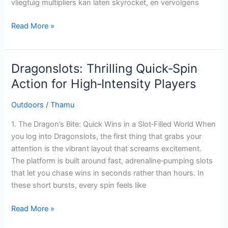
vliegtuig multipliers kan laten skyrocket, en vervolgens
Edge
Read More »
Dragonslots: Thrilling Quick‑Spin
Dragonslots:
Thrilling
Action for High‑Intensity Players
Quick‑Spin
Action
Outdoors
/
Thamu
for
1. The Dragon’s Bite: Quick Wins in a Slot‑Filled World When
High‑Intensity
you log into Dragonslots, the first thing that grabs your
Players
attention is the vibrant layout that screams excitement.
The platform is built around fast, adrenaline‑pumping slots
that let you chase wins in seconds rather than hours. In
these short bursts, every spin feels like
Read More »