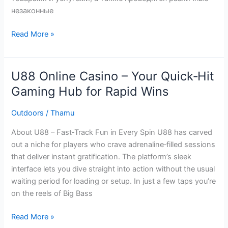
незаконные
Read More »
U88 Online Casino – Your Quick‑Hit
U88
Online
Gaming Hub for Rapid Wins
Casino
–
Outdoors
/
Thamu
Your
About U88 – Fast‑Track Fun in Every Spin U88 has carved
Quick‑Hit
out a niche for players who crave adrenaline‑filled sessions
Gaming
that deliver instant gratification. The platform’s sleek
Hub
interface lets you dive straight into action without the usual
for
waiting period for loading or setup. In just a few taps you’re
Rapid
on the reels of Big Bass
Wins
Read More »