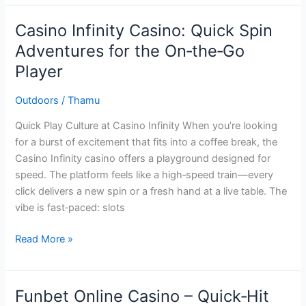
Casino Infinity Casino: Quick Spin
Casino
Infinity
Adventures for the On‑the‑Go
Casino:
Player
Quick
Spin
Outdoors
/
Thamu
Adventures
Quick Play Culture at Casino Infinity When you’re looking
for
for a burst of excitement that fits into a coffee break, the
the
Casino Infinity casino offers a playground designed for
On‑the‑Go
speed. The platform feels like a high‑speed train—every
Player
click delivers a new spin or a fresh hand at a live table. The
vibe is fast‑paced: slots
Read More »
Funbet Online Casino – Quick‑Hit
Funbet