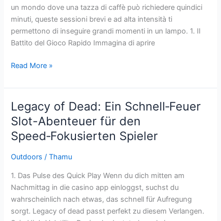
un mondo dove una tazza di caffè può richiedere quindici
per
minuti, queste sessioni brevi e ad alta intensità ti
il
permettono di inseguire grandi momenti in un lampo. 1. Il
Giocatore
Battito del Gioco Rapido Immagina di aprire
Frizzante
Read More »
Legacy of Dead: Ein Schnell‑Feuer
Legacy
of
Slot-Abenteuer für den
Dead:
Speed‑Fokusierten Spieler
Ein
Schnell‑Feuer
Outdoors
/
Thamu
Slot-
1. Das Pulse des Quick Play Wenn du dich mitten am
Abenteuer
Nachmittag in die casino app einloggst, suchst du
für
wahrscheinlich nach etwas, das schnell für Aufregung
den
sorgt. Legacy of dead passt perfekt zu diesem Verlangen.
Speed‑Fokusierten