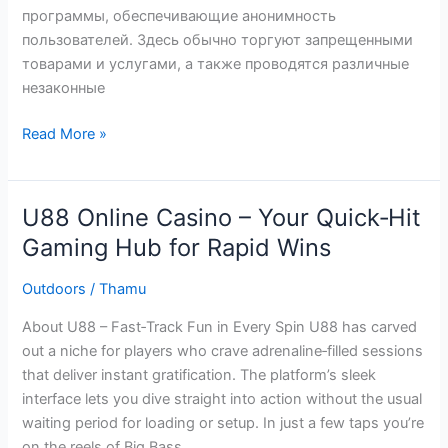
программы, обеспечивающие анонимность
пользователей. Здесь обычно торгуют запрещенными
товарами и услугами, а также проводятся различные
незаконные
Read More »
U88 Online Casino – Your Quick‑Hit
U88
Online
Gaming Hub for Rapid Wins
Casino
–
Outdoors
/
Thamu
Your
About U88 – Fast‑Track Fun in Every Spin U88 has carved
Quick‑Hit
out a niche for players who crave adrenaline‑filled sessions
Gaming
that deliver instant gratification. The platform’s sleek
Hub
interface lets you dive straight into action without the usual
for
waiting period for loading or setup. In just a few taps you’re
Rapid
on the reels of Big Bass