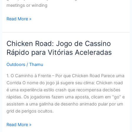
meetings or winding
Read More »
Chicken Road: Jogo de Cassino
Chicken
Road:
Rápido para Vitórias Aceleradas
Jogo
de
Outdoors
/
Thamu
Cassino
1. O Caminho à Frente – Por que Chicken Road Parece uma
Rápido
Corrida O nome do jogo já sugere seu clima: Chicken road
para
é uma experiência estilo crash que recompensa decisões
Vitórias
rápidas. Os jogadores fazem uma aposta, clicam em “go” e
Aceleradas
assistem a uma galinha de desenho animado pular por um
grid de perigos ocultos.
Read More »