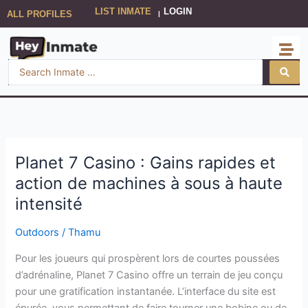
Skip
LIST INMATE
LOGIN
ALL PROFILES
|
to
content
Search
...
Planet 7 Casino : Gains rapides et
Planet
7
action de machines à sous à haute
Casino
intensité
:
Gains
Outdoors
/
Thamu
rapides
Pour les joueurs qui prospèrent lors de courtes poussées
et
d’adrénaline, Planet 7 Casino offre un terrain de jeu conçu
action
pour une gratification instantanée. L’interface du site est
de