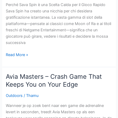
Perché Sava Spin è una Scelta Calda per il Gioco Rapido
a
Sava Spin ha creato una nicchia per chi desidera
Ritmo
gratificazione istantanea. La vasta gamma di slot della
Veloce
piattaforma—pensate ai classici come Moon of Ra e ai titoli
per
freschi di Netgame Entertainment—significa che un
il
giocatore può girare, vedere i risultati e decidere la mossa
Giocatore
successiva
Moderno
Read More »
Avia Masters – Crash Game That
Avia
Masters
Keeps You on Your Edge
–
Crash
Outdoors
/
Thamu
Game
Wanneer je op zoek bent naar een game die adrenaline
That
levert in seconden, treedt Avia Masters op als een
Keeps