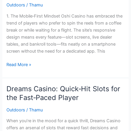
Mobile
Outdoors
/
Thamu
Wins
1. The Mobile‑First Mindset Oshi Casino has embraced the
for
trend of players who prefer to spin the reels from a coffee
the
break or while waiting for a flight. The site’s responsive
On‑The‑Go
design means every feature—slot screens, live dealer
Player
tables, and bankroll tools—fits neatly on a smartphone
screen without the need for a dedicated app. This
Read More »
Dreams Casino: Quick‑Hit Slots for
Dreams
Casino:
the Fast‑Paced Player
Quick‑Hit
Slots
Outdoors
/
Thamu
for
When you’re in the mood for a quick thrill, Dreams Casino
the
offers an arsenal of slots that reward fast decisions and
Fast‑Paced