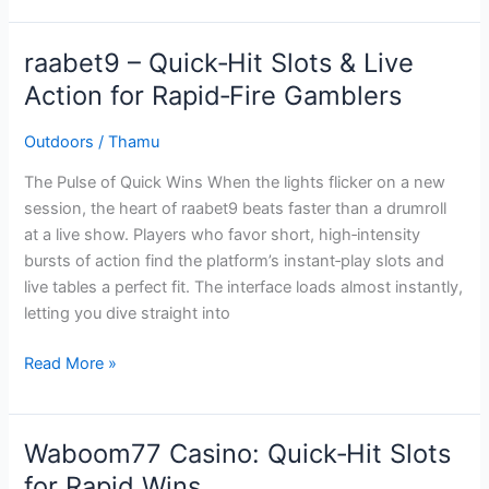
raabet9 – Quick‑Hit Slots & Live
raabet9
–
Action for Rapid‑Fire Gamblers
Quick‑Hit
Slots
Outdoors
/
Thamu
&
The Pulse of Quick Wins When the lights flicker on a new
Live
session, the heart of raabet9 beats faster than a drumroll
Action
at a live show. Players who favor short, high‑intensity
for
bursts of action find the platform’s instant‑play slots and
Rapid‑Fire
live tables a perfect fit. The interface loads almost instantly,
Gamblers
letting you dive straight into
Read More »
Waboom77 Casino: Quick‑Hit Slots
Waboom77
Casino:
for Rapid Wins