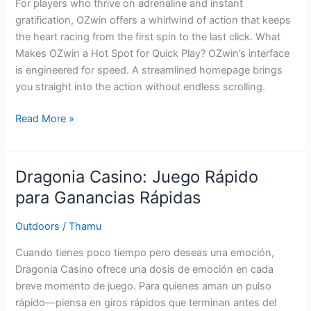
For players who thrive on adrenaline and instant
and
gratification, OZwin offers a whirlwind of action that keeps
High‑Intensity
the heart racing from the first spin to the last click. What
Play
Makes OZwin a Hot Spot for Quick Play? OZwin’s interface
is engineered for speed. A streamlined homepage brings
you straight into the action without endless scrolling.
Read More »
Dragonia Casino: Juego Rápido
Dragonia
Casino:
para Ganancias Rápidas
Juego
Rápido
Outdoors
/
Thamu
para
Cuando tienes poco tiempo pero deseas una emoción,
Ganancias
Dragonia Casino ofrece una dosis de emoción en cada
Rápidas
breve momento de juego. Para quienes aman un pulso
rápido—piensa en giros rápidos que terminan antes del