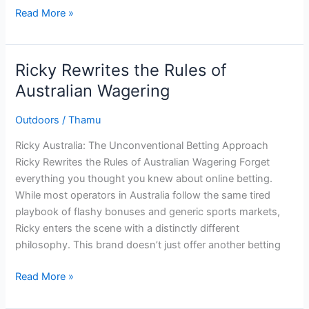
Read More »
Ricky Rewrites the Rules of
Ricky
Rewrites
Australian Wagering
the
Rules
Outdoors
/
Thamu
of
Ricky Australia: The Unconventional Betting Approach
Australian
Ricky Rewrites the Rules of Australian Wagering Forget
Wagering
everything you thought you knew about online betting.
While most operators in Australia follow the same tired
playbook of flashy bonuses and generic sports markets,
Ricky enters the scene with a distinctly different
philosophy. This brand doesn’t just offer another betting
Read More »