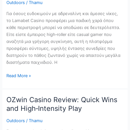
Outdoors
/
Thamu
Rapid‑Fire
Για όσους ευδοκιμούν με αδρεναλίνη και άμεσες νίκες,
Gaming
το Lamabet Casino προσφέρει μια παιδική χαρά όπου
για
κάθε περιστροφή μπορεί να αποδώσει σε δευτερόλεπτα.
τον
Είτε είστε έμπειρος high‑roller είτε casual gamer που
Ταχύρυθμο
αναζητά μια γρήγορη συγκίνηση, αυτή η πλατφόρμα
Παίκτη
προσφέρει σύντομες, υψηλής έντασης συνεδρίες που
διατηρούν το πάθος ζωντανό χωρίς να απαιτούν μεγάλα
διαστήματα παιχνιδιού. Η
Read More »
OZwin Casino Review: Quick Wins
OZwin
Casino
and High‑Intensity Play
Review:
Quick
Outdoors
/
Thamu
Wins