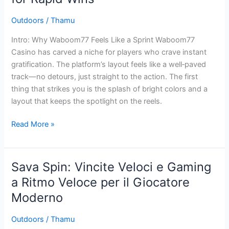
Quick‑Hit
Slots
Outdoors
/
Thamu
for
Intro: Why Waboom77 Feels Like a Sprint Waboom77
Rapid
Casino has carved a niche for players who crave instant
Wins
gratification. The platform’s layout feels like a well‑paved
track—no detours, just straight to the action. The first
thing that strikes you is the splash of bright colors and a
layout that keeps the spotlight on the reels.
Read More »
Sava Spin: Vincite Veloci e Gaming
Sava
Spin:
a Ritmo Veloce per il Giocatore
Vincite
Moderno
Veloci
e
Outdoors
/
Thamu
Gaming