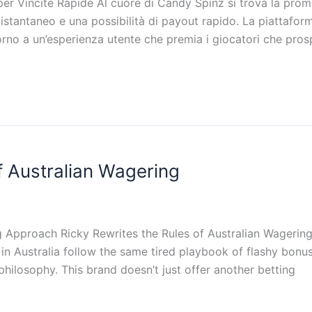
per Vincite Rapide Al cuore di Candy Spinz si trova la pr
stantaneo e una possibilità di payout rapido. La piattaform
torno a un’esperienza utente che premia i giocatori che pros
f Australian Wagering
ng Approach Ricky Rewrites the Rules of Australian Wageri
 in Australia follow the same tired playbook of flashy bonu
 philosophy. This brand doesn’t just offer another betting