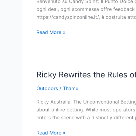
Benvenuto su Candy Spinz: Il Punto Dolce 
Vittorie
ogni deal, ogni scommessa offre feedback i
Veloci
https://candyspinzonline.it/, è costruita at
per
il
Read More »
Giocatore
ad
Alta
Intensità
Ricky Rewrites the Rules o
Ricky
Rewrites
Outdoors
/
Thamu
the
Rules
Ricky Australia: The Unconventional Betti
of
about online betting. While most operators
Australian
enters the scene with a distinctly different
Wagering
Read More »