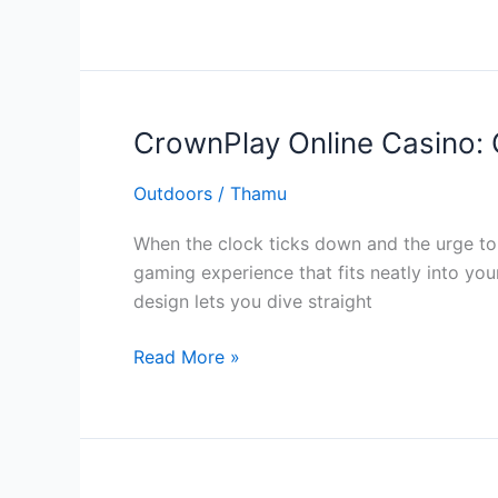
CrownPlay Online Casino: 
CrownPlay
Online
Outdoors
/
Thamu
Casino:
Quick
When the clock ticks down and the urge to 
Slots
gaming experience that fits neatly into you
and
design lets you dive straight
Rapid
Wins
Read More »
for
Short
Gaming
Sessions