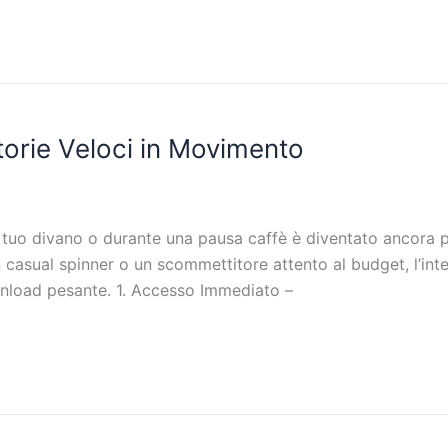
ttorie Veloci in Movimento
uo divano o durante una pausa caffè è diventato ancora pi
n casual spinner o un scommettitore attento al budget, l’inter
wnload pesante. 1. Accesso Immediato –