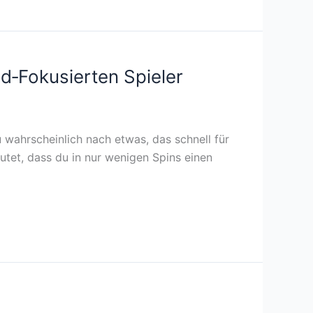
d‑Fokusierten Spieler
 wahrscheinlich nach etwas, das schnell für
utet, dass du in nur wenigen Spins einen