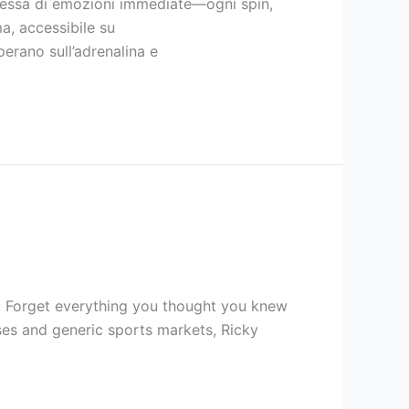
omessa di emozioni immediate—ogni spin,
a, accessibile su
perano sull’adrenalina e
ng Forget everything you thought you knew
ses and generic sports markets, Ricky