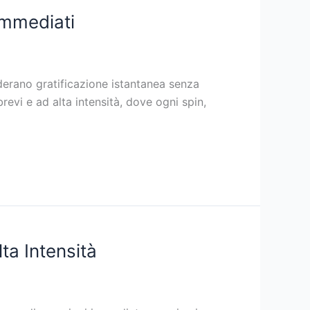
Immediati
iderano gratificazione istantanea senza
revi e ad alta intensità, dove ogni spin,
ta Intensità