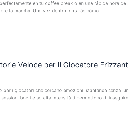
n perfectamente en tu coffee break o en una rápida hora de
 sobre la marcha. Una vez dentro, notarás cómo
ttorie Veloce per il Giocatore Frizzan
nto per i giocatori che cercano emozioni istantanee senza l
 sessioni brevi e ad alta intensità ti permettono di inseguire