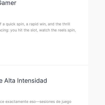
 Gamer
a quick spin, a rapid win, and the thrill
cing: you hit the slot, watch the reels spin,
 Alta Intensidad
rece exactamente eso—sesiones de juego