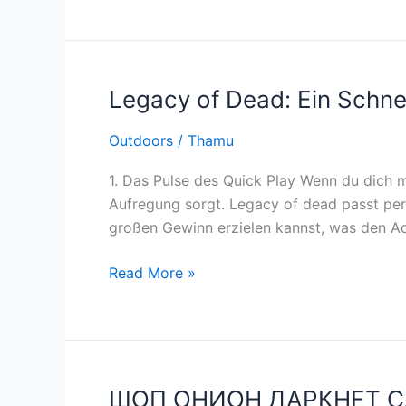
Giocatore
Frizzante
Legacy of Dead: Ein Schne
Legacy
of
Outdoors
/
Thamu
Dead:
Ein
1. Das Pulse des Quick Play Wenn du dich m
Schnell‑Feuer
Aufregung sorgt. Legacy of dead passt perf
Slot-
großen Gewinn erzielen kannst, was den Ad
Abenteuer
für
Read More »
den
Speed‑Fokusierten
Spieler
ШОП ОНИОН ДАРКНЕТ С
ШОП