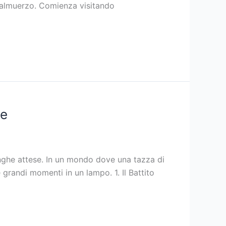
 almuerzo. Comienza visitando
te
unghe attese. In un mondo dove una tazza di
 grandi momenti in un lampo. 1. Il Battito