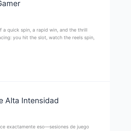
 Gamer
a quick spin, a rapid win, and the thrill
cing: you hit the slot, watch the reels spin,
 Alta Intensidad
rece exactamente eso—sesiones de juego