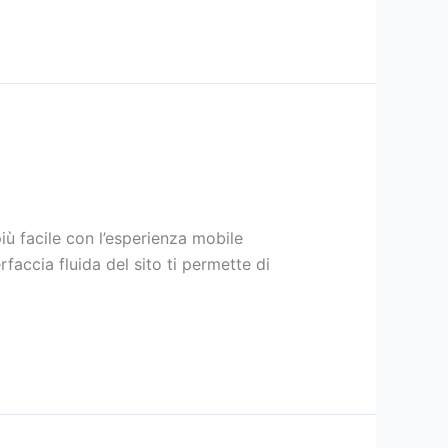
ù facile con l’esperienza mobile
faccia fluida del sito ti permette di