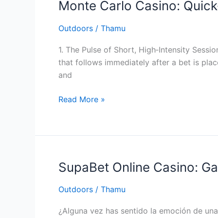
Monte Carlo Casino: Quick
Monte
Carlo
Outdoors
/
Thamu
Casino:
Quick‑Play
1. The Pulse of Short, High‑Intensity Sessio
Mastery
that follows immediately after a bet is place
for
and
the
High‑Intensity
Read More »
Gamer
SupaBet Online Casino: Ga
SupaBet
Online
Outdoors
/
Thamu
Casino:
Ganancias
¿Alguna vez has sentido la emoción de un
Rápidas