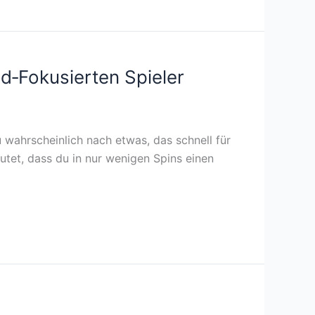
d‑Fokusierten Spieler
 wahrscheinlich nach etwas, das schnell für
utet, dass du in nur wenigen Spins einen