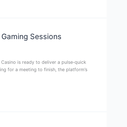
t Gaming Sessions
Casino is ready to deliver a pulse‑quick
g for a meeting to finish, the platform’s