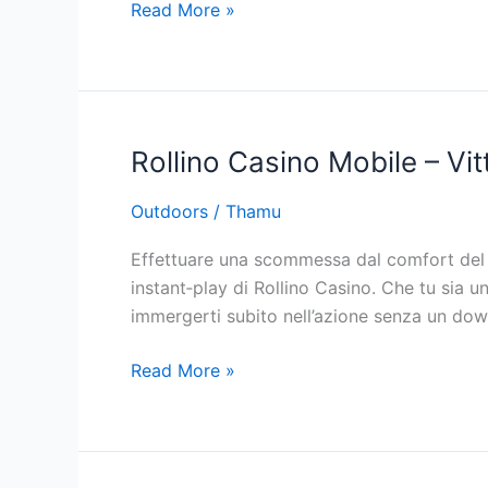
Read More »
Rollino Casino Mobile – Vi
Rollino
Casino
Outdoors
/
Thamu
Mobile
–
Effettuare una scommessa dal comfort del t
Vittorie
instant‑play di Rollino Casino. Che tu sia u
Veloci
immergerti subito nell’azione senza un do
in
Movimento
Read More »