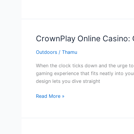
CrownPlay Online Casino: 
CrownPlay
Online
Outdoors
/
Thamu
Casino:
Quick
When the clock ticks down and the urge to 
Slots
gaming experience that fits neatly into you
and
design lets you dive straight
Rapid
Wins
Read More »
for
Short
Gaming
Sessions