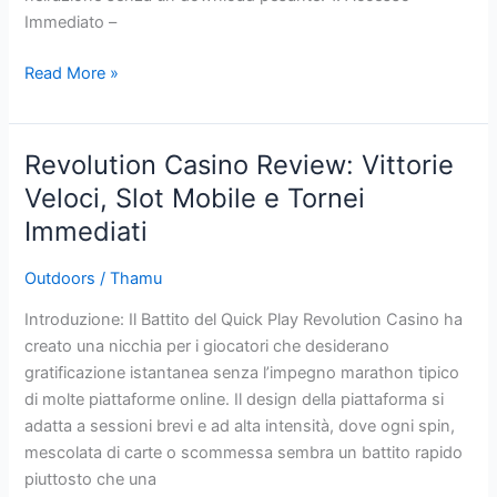
Immediato –
Read More »
Revolution Casino Review: Vittorie
Revolution
Casino
Veloci, Slot Mobile e Tornei
Review:
Immediati
Vittorie
Veloci,
Outdoors
/
Thamu
Slot
Introduzione: Il Battito del Quick Play Revolution Casino ha
Mobile
creato una nicchia per i giocatori che desiderano
e
gratificazione istantanea senza l’impegno marathon tipico
Tornei
di molte piattaforme online. Il design della piattaforma si
Immediati
adatta a sessioni brevi e ad alta intensità, dove ogni spin,
mescolata di carte o scommessa sembra un battito rapido
piuttosto che una