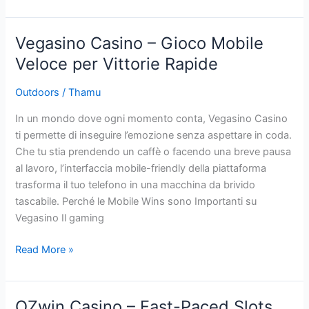
Vegasino Casino – Gioco Mobile
Vegasino
Casino
Veloce per Vittorie Rapide
–
Gioco
Outdoors
/
Thamu
Mobile
In un mondo dove ogni momento conta, Vegasino Casino
Veloce
ti permette di inseguire l’emozione senza aspettare in coda.
per
Che tu stia prendendo un caffè o facendo una breve pausa
Vittorie
al lavoro, l’interfaccia mobile-friendly della piattaforma
Rapide
trasforma il tuo telefono in una macchina da brivido
tascabile. Perché le Mobile Wins sono Importanti su
Vegasino Il gaming
Read More »
OZwin Casino – Fast-Paced Slots
OZwin