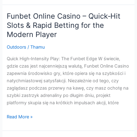
Funbet Online Casino – Quick‑Hit
Funbet
Online
Slots & Rapid Betting for the
Casino
Modern Player
–
Quick‑Hit
Outdoors
/
Thamu
Slots
Quick High‑Intensity Play: The Funbet Edge W świecie,
&
gdzie czas jest najcenniejszą walutą, Funbet Online Casino
Rapid
zapewnia środowisko gry, które opiera się na szybkości i
Betting
natychmiastowej satysfakcji. Niezależnie od tego, czy
for
zaglądasz podczas przerwy na kawę, czy masz ochotę na
the
szybki zastrzyk adrenaliny po długim dniu, projekt
Modern
platformy skupia się na krótkich impulsach akcji, które
Player
Read More »