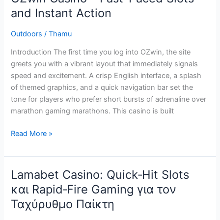
Casino
and Instant Action
–
Fast-
Outdoors
/
Thamu
Paced
Introduction The first time you log into OZwin, the site
Slots
greets you with a vibrant layout that immediately signals
and
speed and excitement. A crisp English interface, a splash
Instant
of themed graphics, and a quick navigation bar set the
Action
tone for players who prefer short bursts of adrenaline over
marathon gaming marathons. This casino is built
Read More »
Lamabet Casino: Quick‑Hit Slots
Lamabet
Casino:
και Rapid‑Fire Gaming για τον
Quick‑Hit
Ταχύρυθμο Παίκτη
Slots
και