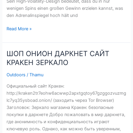
Sein High‑Volatility-Design bedeutet, dass du in nur
Spieler
wenigen Spins einen großen Gewinn erzielen kannst, was
den Adrenalinspiegel hoch hält und
Read More »
ШОП ОНИОН ДАРКНЕТ САЙТ
ШОП
ОНИОН
КРАКЕН ЗЕРКАЛО
ДАРКНЕТ
САЙТ
Outdoors
/
Thamu
КРАКЕН
Официальный сайт Кракен:
ЗЕРКАЛО
http://kraken2tr7eohw6acwwp2apxtgqtoy67gzggozvuzmg
lc7yq35ysboad.onion/ (заходить через Tor Browser)
Заголовок: Зеркало магазина Кракен: безопасные
покупки в даркнете Добро пожаловать в мир даркнета,
где анонимность и конфиденциальность играют
ключевую роль. Однако, как можно быть уверенным,