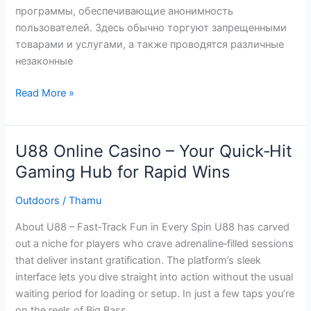
программы, обеспечивающие анонимность
пользователей. Здесь обычно торгуют запрещенными
товарами и услугами, а также проводятся различные
незаконные
Read More »
U88 Online Casino – Your Quick‑Hit
U88
Online
Gaming Hub for Rapid Wins
Casino
–
Outdoors
/
Thamu
Your
About U88 – Fast‑Track Fun in Every Spin U88 has carved
Quick‑Hit
out a niche for players who crave adrenaline‑filled sessions
Gaming
that deliver instant gratification. The platform’s sleek
Hub
interface lets you dive straight into action without the usual
for
waiting period for loading or setup. In just a few taps you’re
Rapid
on the reels of Big Bass