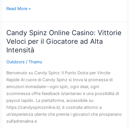
Read More »
Candy Spinz Online Casino: Vittorie
Candy
Spinz
Veloci per il Giocatore ad Alta
Online
Intensità
Casino:
Vittorie
Outdoors
/
Thamu
Veloci
Benvenuto su Candy Spinz: Il Punto Dolce per Vincite
per
Rapide Al cuore di Candy Spinz si trova la promessa di
il
emozioni immediate—ogni spin, ogni deal, ogni
Giocatore
scommessa offre feedback istantaneo e una possibilità di
ad
payout rapido. La piattaforma, accessibile su
Alta
https://candyspinzonline.it/, è costruita attorno a
Intensità
un’esperienza utente che premia i giocatori che prosperano
sull’adrenalina e