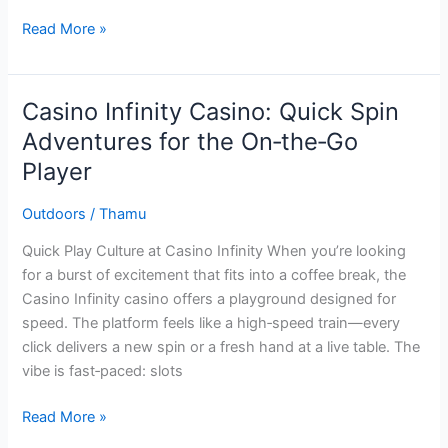
Read More »
Casino Infinity Casino: Quick Spin
Casino
Infinity
Adventures for the On‑the‑Go
Casino:
Player
Quick
Spin
Outdoors
/
Thamu
Adventures
Quick Play Culture at Casino Infinity When you’re looking
for
for a burst of excitement that fits into a coffee break, the
the
Casino Infinity casino offers a playground designed for
On‑the‑Go
speed. The platform feels like a high‑speed train—every
Player
click delivers a new spin or a fresh hand at a live table. The
vibe is fast‑paced: slots
Read More »