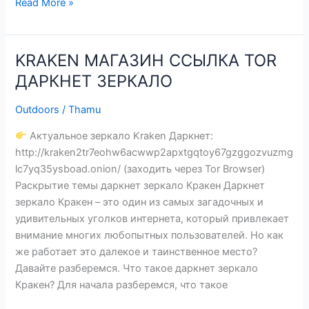
Read More »
KRAKEN МАГАЗИН ССЫЛКА TOR
KRAKEN
МАГАЗИН
ДАРКНЕТ ЗЕРКАЛО
ССЫЛКА
TOR
Outdoors
/
Thamu
ДАРКНЕТ
Актуальное зеркало Kraken Даркнет:
ЗЕРКАЛО
http://kraken2tr7eohw6acwwp2apxtgqtoy67gzggozvuzmg
lc7yq35ysboad.onion/ (заходить через Tor Browser)
Раскрытие темы даркнет зеркало Кракен Даркнет
зеркало Кракен – это один из самых загадочных и
удивительных уголков интернета, который привлекает
внимание многих любопытных пользователей. Но как
же работает это далекое и таинственное место?
Давайте разберемся. Что такое даркнет зеркало
Кракен? Для начала разберемся, что такое