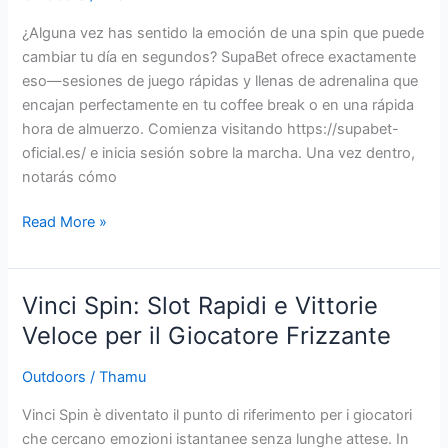
y
¿Alguna vez has sentido la emoción de una spin que puede
Acción
cambiar tu día en segundos? SupaBet ofrece exactamente
de
eso—sesiones de juego rápidas y llenas de adrenalina que
Slots
encajan perfectamente en tu coffee break o en una rápida
de
hora de almuerzo. Comienza visitando https://supabet-
Alta
oficial.es/ e inicia sesión sobre la marcha. Una vez dentro,
Intensidad
notarás cómo
Read More »
Vinci Spin: Slot Rapidi e Vittorie
Vinci
Spin:
Veloce per il Giocatore Frizzante
Slot
Rapidi
Outdoors
/
Thamu
e
Vinci Spin è diventato il punto di riferimento per i giocatori
Vittorie
che cercano emozioni istantanee senza lunghe attese. In
Veloce